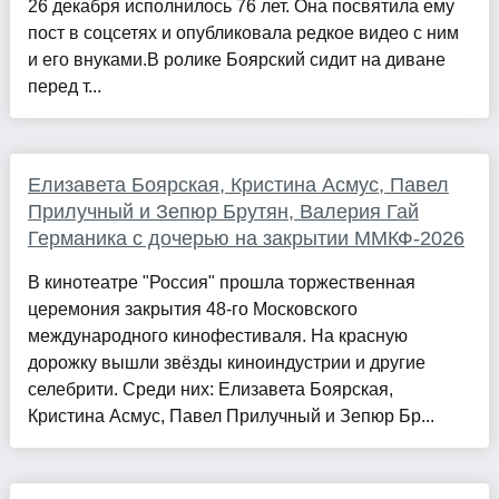
26 декабря исполнилось 76 лет. Она посвятила ему
пост в соцсетях и опубликовала редкое видео с ним
и его внуками.В ролике Боярский сидит на диване
перед т...
Елизавета Боярская, Кристина Асмус, Павел
Прилучный и Зепюр Брутян, Валерия Гай
Германика с дочерью на закрытии ММКФ-2026
В кинотеатре "Россия" прошла торжественная
церемония закрытия 48-го Московского
международного кинофестиваля. На красную
дорожку вышли звёзды киноиндустрии и другие
селебрити. Среди них: Елизавета Боярская,
Кристина Асмус, Павел Прилучный и Зепюр Бр...