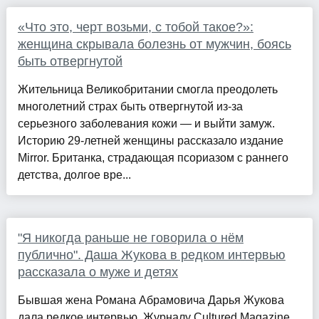
«Что это, черт возьми, с тобой такое?»:
женщина скрывала болезнь от мужчин, боясь
быть отвергнутой
Жительница Великобритании смогла преодолеть
многолетний страх быть отвергнутой из-за
серьезного заболевания кожи — и выйти замуж.
Историю 29-летней женщины рассказало издание
Mirror. Британка, страдающая псориазом с раннего
детства, долгое вре...
"Я никогда раньше не говорила о нём
публично". Даша Жукова в редком интервью
рассказала о муже и детях
Бывшая жена Романа Абрамовича Дарья Жукова
дала редкое интервью. Журналу Cultured Magazine