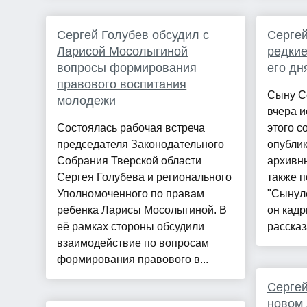
Сергей Голубев обсудил с
Сергей
Ларисой Мосолыгиной
редкие
вопросы формирования
его дн
правового воспитания
Сыну С
молодежи
вчера и
Состоялась рабочая встреча
этого с
председателя Законодательного
опублик
Собрания Тверской области
архивны
Сергея Голубева и регионального
также п
Уполномоченного по правам
"Сынуле
ребенка Ларисы Мосолыгиной. В
он кадр
её рамках стороны обсудили
рассказа
взаимодействие по вопросам
формирования правового в...
Сергей
новом 