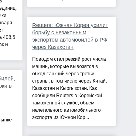
3
единиц.
ики
нваря
Reuters: Южная Корея усилит
ля
борьбу с незаконным
а 408,5
экспортом автомобилей в РФ
ак и
через Казахстан
Поводом стал резкий рост числа
машин, которые вывозятся в
обход санкций через третьи
билей,
страны, в том числе через Китай,
ажи в
Казахстан и Кыргызстан. Как
сообщили Reuters в Корейской
таможенной службе, объем
нелегального автомобильного
экспорта из Южной Кор...
рынке