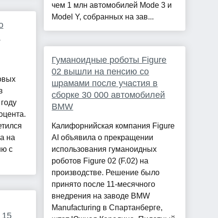
чем 1 млн автомобилей Mode 3 и
Model Y, собранных на зав...
о
в
Гуманоидные роботы Figure
02 вышли на пенсию со
овых
шрамами после участия в
в
сборке 30 000 автомобилей
 году
BMW
оцента.
етился
Калифорнийская компания Figure
а на
AI объявила о прекращении
ию с
использования гуманоидных
роботов Figure 02 (F.02) на
производстве. Решение было
принято после 11-месячного
внедрения на заводе BMW
Manufacturing в Спартанберге,
 15