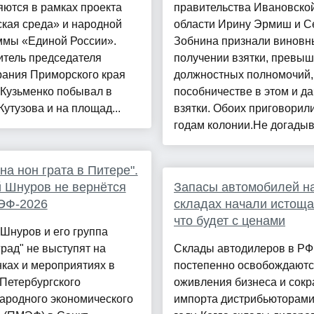
ются в рамках проекта
правительства Ивановско
кая среда» и народной
области Ирину Эрмиш и С
ммы «Единой России».
Зобнина признали виновн
итель председателя
получении взятки, превы
рания Приморского края
должностных полномочий,
 Кузьменко побывал в
пособничестве в этом и да
Кутузова и на площад...
взятки. Обоих приговорили
годам колонии.Не догадыв.
на нон грата в Питере".
 Шнуров не вернётся
Запасы автомобилей н
ЭФ-2026
складах начали истоща
что будет с ценами
Шнуров и его группа
рад" не выступят на
Склады автодилеров в РФ
ках и мероприятиях в
постепенно освобождаются
Петербургского
оживления бизнеса и сок
ародного экономического
импорта дистрибьюторами