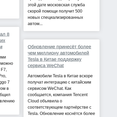
этой дате московская служба
скорой помощи получит 500
новых специализированных
автом...
ал 8
ких
м
Обновление принесёт более
чем миллиону автомобилей
ими
Tesla в Китае поддержку
 можно
сервиса WeChat
 F7,
Pro,
Автомобили Tesla в Китае вскоре
ggo 7
получат интеграцию с китайским
том в
сервисом WeChat. Как
общил
сообщается, компания Tencent
авлению
Cloud объявила о
соответствующем партнёрстве с
Tesla. Обновление коснётся более