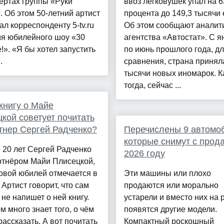
ертах группы «Руки
ввоз легковушек упал на 6
. Об этом 50-летний артист
процента до 149,3 тысячи 
ал корреспонденту 5-tv.ru
Об этом сообщают аналит
мя юбилейного шоу «30
агентства «Автостат». С я
!». «Я бы хотел запустить
по июнь прошлого года, д
.
сравнения, страна принял
тысячи новых иномарок. К
тогда, сейчас ...
книгу о Майе
кой советует почитать
тнер Сергей Радченко?
Перечислены 9 автомо
которые снимут с прод
20 лет Сергей Радченко
2026 году
ртнёром Майи Плисецкой,
овой юбилей отмечается в
Эти машины или плохо
 Артист говорит, что сам
продаются или морально
 не напишет о ней книгу.
устарели и вместо них на 
 много знает того, о чём
появятся другие модели.
рассказать. А вот почитать
Компактный роскошный