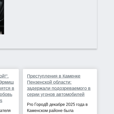
ой!".
Преступления в Каменке
 Эрмиш
Пензенской области:
вятся в
задержали подозреваемого в
любовь
серии угонов автомобилей
es
Pro ГородВ декабре 2025 года в
дателя
Каменском районе была