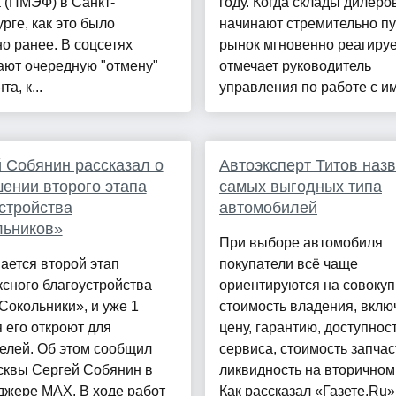
 (ПМЭФ) в Санкт-
году. Когда склады дилеро
рге, как это было
начинают стремительно пу
о ранее. В соцсетях
рынок мгновенно реагируе
ают очередную "отмену"
отмечает руководитель
а, к...
управления по работе с им.
 Собянин рассказал о
Автоэксперт Титов назв
ении второго этапа
самых выгодных типа
стройства
автомобилей
льников»
При выборе автомобиля
ается второй этап
покупатели всё чаще
сного благоустройства
ориентируются на совоку
Сокольники», и уже 1
стоимость владения, вклю
 его откроют для
цену, гарантию, доступнос
елей. Об этом сообщил
сервиса, стоимость запчас
сквы Сергей Собянин в
ликвидность на вторичном
джере MAX. В ходе работ
Как рассказал «Газете.Ru»