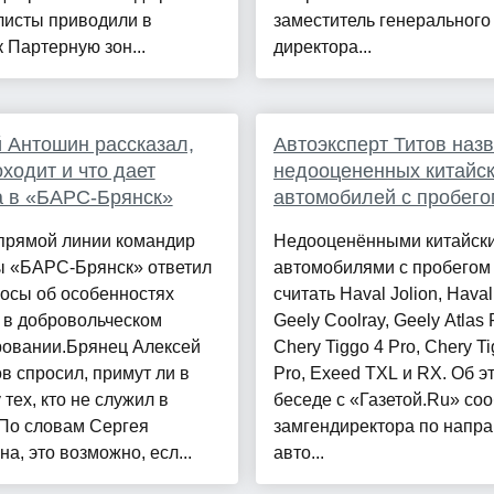
листы приводили в
заместитель генерального
 Партерную зон...
директора...
 Антошин рассказал,
Автоэксперт Титов назв
оходит и что дает
недооцененных китайс
а в «БАРС-Брянск»
автомобилей с пробего
 прямой линии командир
Недооценёнными китайск
ы «БАРС-Брянск» ответил
автомобилями с пробегом
осы об особенностях
считать Haval Jolion, Haval
 в добровольческом
Geely Coolray, Geely Atlas 
овании.Брянец Алексей
Chery Tiggo 4 Pro, Chery Ti
в спросил, примут ли в
Pro, Exeed TXL и RX. Об э
 тех, кто не служил в
беседе с «Газетой.Ru» со
 По словам Сергея
замгендиректора по напр
а, это возможно, есл...
авто...