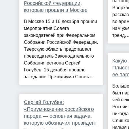
на конц
Российской Федерации,
Вверх!»
которые прошли в Москве
рассказ
В Москве 15 и 16 декабря прошли
во вре
мероприятия Совета
нам уже
законодателей при Федеральном
тренд, ..
Собрании Российской Федерации.
Тверскую область представлял
председатель Законодательного
Какую 
Собрания региона Сергей
Плисец
Голубев. 15 декабря прошло
ее пар
заседание Президиума Совета...
Больше 
был па
чей век
Сергей Голубев:
России.
«Приумножение российского
никогда
народа — основная задача,
Слишком
которую обозначил президент
нельзя 