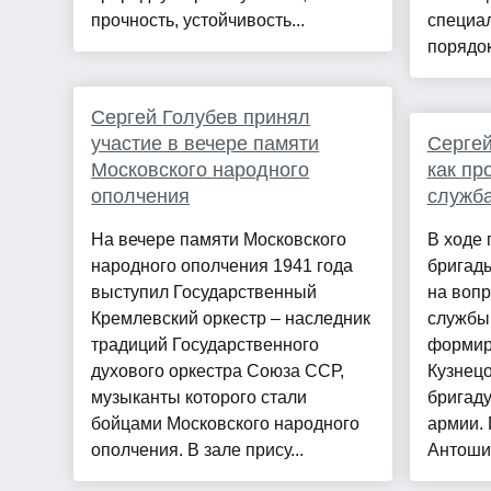
прочность, устойчивость...
специа
порядок
Сергей Голубев принял
участие в вечере памяти
Сергей
Московского народного
как пр
ополчения
служб
На вечере памяти Московского
В ходе
народного ополчения 1941 года
бригад
выступил Государственный
на вопр
Кремлевский оркестр – наследник
службы
традиций Государственного
формир
духового оркестра Союза ССР,
Кузнецо
музыканты которого стали
бригаду
бойцами Московского народного
армии.
ополчения. В зале прису...
Антошин