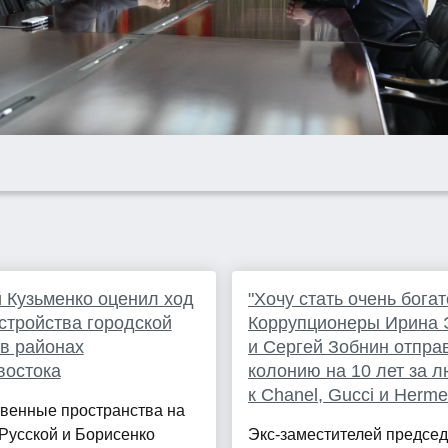
 Кузьменко оценил ход
"Хочу стать очень богат
стройства городской
Коррупционеры Ирина
в районах
и Сергей Зобнин отпра
востока
колонию на 10 лет за 
к Chanel, Gucci и Herm
венные пространства на
Русской и Борисенко
Экс-заместителей предсе