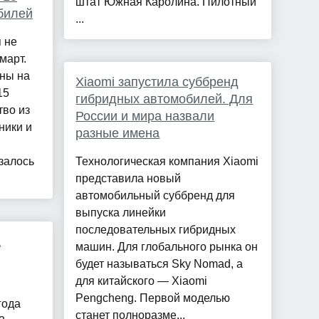
штат Южная Каролина. Пилотный
билей
...
 не
март.
сны на
Xiaomi запустила суббренд
15
гибридных автомобилей. Для
тво из
России и мира назвали
ники и
разные имена
залось
Технологическая компания Xiaomi
представила новый
автомобильный суббренд для
выпуска линейки
последовательных гибридных
а
машин. Для глобального рынка он
будет называться Sky Nomad, а
для китайского — Xiaomi
Pengcheng. Первой моделью
года
станет полноразме...