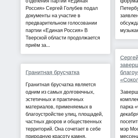
отделения партии «Единая
форума
Россия» Сергей Голубев подал
Петербу
документы на участие в
заявлен
предварительном голосовании
обсужд
партии «Единая Россия» В
музыкант
Тверской области продолжается
приём за...
Сергей
заверш
Гранитная брусчатка
благоу
«Соко
Гранитная брусчатка является
одним из самых долговечных,
Заверш
эстетичных и практичных
комплек
материалов, применяемых в
парка «
благоустройстве улиц, площадей,
декабря
частных дворов и общественных
посетит
территорий. Она сочетает в себе
мэр Мо
природную красоту камня,
мессен