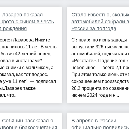
 Лазарев показал
Стало известно, скольк
 фото с сыном в честь
автомобилей собрали 
я рождения
России за полгода
ергея Лазарева Никите
С января по июнь заводы
сполнилось 11 лет. В честь
выпустили 326 тысяч легк
обытия 42-летний певец
автомобилей, подсчитали 
овал в инстаграме*
«Росстате». Падение год к
е снимки с мальчиком, а
небольшое — всего 2,1 пр
оказал, как тот подрос.
При этом только июнь отм
 уже 11 лет", — подписал
сокращением производств
ы.Лазарев также
28,2 процента по сравнен
л, что...
июнем 2024 года и н...
 Собянин рассказал о
В апреле в России
Дворце бракосочетания
официально появились