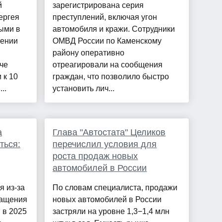
й
зарегистрирована серия
ергея
преступлений, включая угон
ыми в
автомобиля и кражи. Сотрудники
шении
ОМВД России по Каменскому
району оперативно
че
отреагировали на сообщения
 к 10
граждан, что позволило быстро
..
установить лич...
а
Глава "Автостата" Целиков
ться:
перечислил условия для
роста продаж новых
автомобилей в России
 из-за
По словам специалиста, продажи
ращения
новых автомобилей в России
 в 2025
застряли на уровне 1,3−1,4 млн