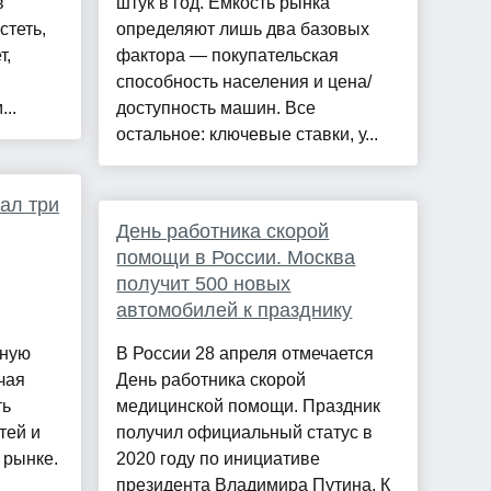
в
штук в год. Емкость рынка
стеть,
определяют лишь два базовых
т,
фактора — покупательская
способность населения и цена/
..
доступность машин. Все
остальное: ключевые ставки, у...
ал три
День работника скорой
помощи в России. Москва
получит 500 новых
автомобилей к празднику
пную
В России 28 апреля отмечается
чая
День работника скорой
ть
медицинской помощи. Праздник
тей и
получил официальный статус в
 рынке.
2020 году по инициативе
президента Владимира Путина. К