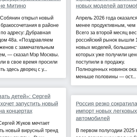
не Митино
новых моделей автомо
 Собянин открыл новый
Апрель 2026 года оказался
бракосочетания в районе
менее продуктивным, чем 
по адресу: Дубравная
Всего за второй месяц ве
дом 48а. «Поздравляем
российский рынок вышли 
женов с замечательным
новых моделей, большинс
ем, — сказал Мэр Москвы.
которых уже получили цен
ли в свое время просили
поступили в продажу.
ть здесь дворец с у...
Полноценных новинок ока
меньше половины — ост...
ать детей»: Сергей
хочет запустить новый
Россия резко сократил
на концертах
импорт новых легковых
автомобилей
Сергей Жуков мечтает
ть новый вирусный тренд
В первом полугодии 2025 