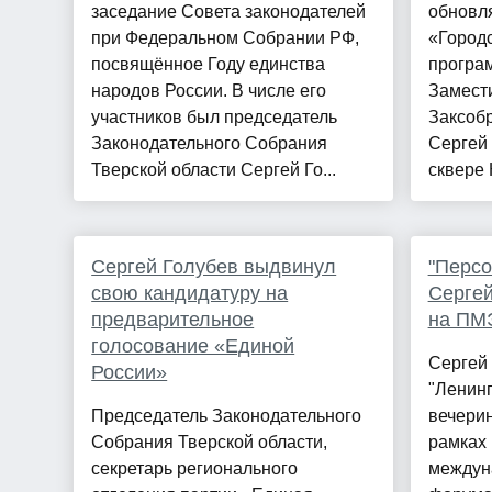
заседание Совета законодателей
обновля
при Федеральном Собрании РФ,
«Городс
посвящённое Году единства
програ
народов России. В числе его
Замест
участников был председатель
Заксоб
Законодательного Собрания
Сергей
Тверской области Сергей Го...
сквере 
Сергей Голубев выдвинул
"Персо
свою кандидатуру на
Сергей
предварительное
на ПМ
голосование «Единой
Сергей 
России»
"Ленинг
Председатель Законодательного
вечерин
Собрания Тверской области,
рамках 
секретарь регионального
междун