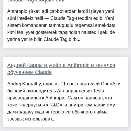
Anthropic şirkəti adi çat-botlardan fərqli işləyən yeni
süni intellekt həlli — Claude Tag-ı təqdim edib. Yeni
sistem komandanın tamhüquqlu rəqəmsal əməkdaşı
kimi fəaliyyət göstərərək tapşırıqları müstəqil şəkildə
yerinə yetirə bilir. Claude Tag birb...
Андрей Карпати ушёл в Anthropic и занялся
обучением Claude
Andrej Karpathy, один из 11 сооснователей OpenAI и
бывший руководитель AI-направления Tesla,
присоединился к Anthropic. Сам он написал, что
хочет «вернуться к R&D», а внутри компании ему
дали задачу куда интереснее обычного найма
звезды: использоват...