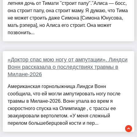
летняя дочь от Тимати "строит папу"."Алиса — босс,
она строит папу, она строит маму. Я думаю, что Тима
не может строить даже Симона [Симона Юнусова,
мать рэпера], но Алиса его строит. Она может
позвонить...
«Доктор спас мою ногу от ампутации». Линдси
Вонн рассказала о последствиях травмы в
Милане-2026
Американская горнолыжница Линдси Вонн
сообщила, что ей могли ампутировать ногу после
травмы в Милане-2026. Вонн упала во врем я
скоростного спуска на Олимпиаде , с трассы ее
эвакуировали вертолетом. «У меня сложный
перелом большеберцовой кости и пер...