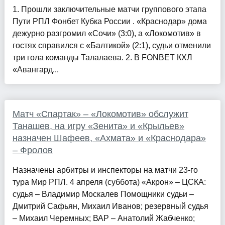
1. Прошли заключительные матчи группового этапа
Пути РПЛ Фонбет Кубка России . «Краснодар» дома
дежурно разгромил «Сочи» (3:0), а «Локомотив» в
гостях справился с «Балтикой» (2:1), судьи отменили
три гола команды Талалаева. 2. В FONBET КХЛ
«Авангард...
Матч «Спартак» – «Локомотив» обслужит
Танашев, на игру «Зенита» и «Крыльев»
назначен Шафеев, «Ахмата» и «Краснодара»
– Фролов
Назначены арбитры и инспекторы на матчи 23-го
тура Мир РПЛ. 4 апреля (суббота) «Акрон» – ЦСКА:
судья – Владимир Москалев Помощники судьи –
Дмитрий Сафьян, Михаил Иванов; резервный судья
– Михаил Черемных; ВАР – Анатолий Жабченко;