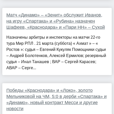
Матч «Динамо» – «Зенит» обслужит Иванов,
на игру «Спартака» и «Рубина» назначен
Шафеев, «Краснодара» и «Пари НН» – Сухой
Назначены арбитры и инспекторы на матчи 22-го
тура Мир РПЛ . 21 марта (суббота) « Ахмат » – «
Ростов »: судья – Евгений Кукуляк Помощники судьи
– Андрей Болотенков, Алексей Ермилов; резервный
судья – Инал Танашев ; ВАР – Сергей Карасев;
АВАР – Серге...
Победы «Краснодара» и «Локо», золото
Мельниковой на ЧМ, 5:0 в дерби «Спартака» и
«Динамо», новый контракт Месси и другие
новости