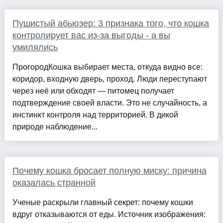
Пушистый абьюзер: 3 признака того, что кошка
контролирует вас из-за выгоды - а вы
умилялись
ПрогородКошка выбирает места, откуда видно все:
коридор, входную дверь, проход. Люди переступают
через неё или обходят — питомец получает
подтверждение своей власти. Это не случайность, а
инстинкт контроля над территорией. В дикой
природе наблюдение...
Почему кошка бросает полную миску: причина
оказалась странной
Ученые раскрыли главный секрет: почему кошки
вдруг отказываются от еды. Источник изображения: