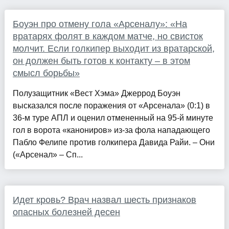
Боуэн про отмену гола «Арсеналу»: «На
вратарях фолят в каждом матче, но свисток
молчит. Если голкипер выходит из вратарской,
он должен быть готов к контакту – в этом
смысл борьбы»
Полузащитник «Вест Хэма» Джеррод Боуэн
высказался после поражения от «Арсенала» (0:1) в
36-м туре АПЛ и оценил отмененный на 95-й минуте
гол в ворота «канониров» из-за фола нападающего
Пабло Фелипе против голкипера Давида Райи. – Они
(«Арсенал» – Сп...
Идет кровь? Врач назвал шесть признаков
опасных болезней десен