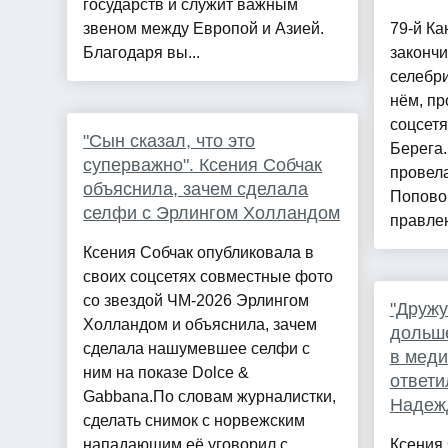
государств и служит важным
звеном между Европой и Азией.
79-й Ка
Благодаря вы...
закончи
селебри
нём, пр
соцсетя
"Сын сказал, что это
Берега.
суперважно". Ксения Собчак
провел
объяснила, зачем сделала
Попово
селфи с Эрлингом Холландом
правлен
Ксения Собчак опубликовала в
своих соцсетях совместные фото
со звездой ЧМ-2026 Эрлингом
"Друж
Холландом и объяснила, зачем
дольше
сделала нашумевшее селфи с
в меди
ним на показе Dolce &
ответи
Gabbana.По словам журналистки,
Надеж
сделать снимок с норвежским
нападающим её уговорил с...
Ксения 