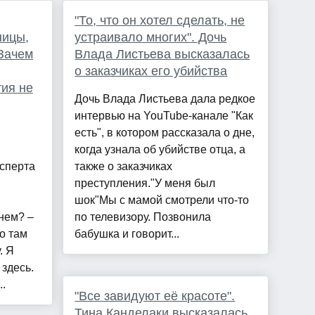
"То, что он хотел сделать, не
ницы,
устраивало многих". Дочь
 Зачем
Влада Листьева высказалась
о заказчиках его убийства
тия не
Дочь Влада Листьева дала редкое
интервью на YouTube-канале "Как
есть", в котором рассказала о дне,
когда узнала об убийстве отца, а
ксперта
также о заказчиках
преступления."У меня был
шок"Мы с мамой смотрели что-то
нем? –
по телевизору. Позвонила
то там
бабушка и говорит...
. Я
здесь.
..
"Все завидуют её красоте".
Тина Канделаки высказалась