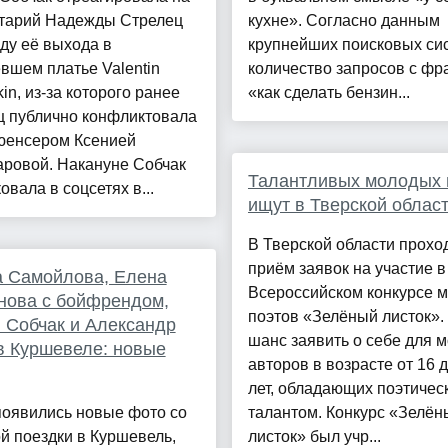
тарий Надежды Стрелец
кухне». Согласно данным
ду её выхода в
крупнейших поисковых си
вшем платье Valentin
количество запросов с фр
in, из-за которого ранее
«как сделать бензин...
ц публично конфликтовала
юенсером Ксенией
аровой. Накануне Собчак
Талантливых молодых 
овала в соцсетях в...
ищут в Тверской облас
В Тверской области прохо
приём заявок на участие в
а Самойлова, Елена
Всероссийском конкурсе 
нова с бойфрендом,
поэтов «Зелёный листок».
 Собчак и Александр
шанс заявить о себе для 
в Куршевеле: новые
авторов в возрасте от 16 
лет, обладающих поэтичес
появились новые фото со
талантом. Конкурс «Зелён
й поездки в Куршевель,
листок» был учр...