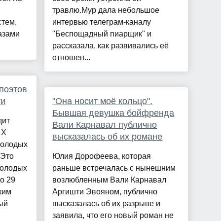
травлю.Мур дала небольшое
стем,
интервью телеграм-каналу
азами
"Беспощадный пиарщик" и
рассказала, как развивались её
отношен...
поэтов
ти
"Она носит моё кольцо".
Бывшая девушка бойфренда
дит
Вали Карнавал публично
 Х
высказалась об их романе
молодых
 Это
Юлия Дорофеева, которая
молодых
раньше встречалась с нынешним
до 29
возлюбленным Вали Карнавал
ким
Аргишти Эвояном, публично
ый
высказалась об их разрыве и
заявила, что его новый роман не