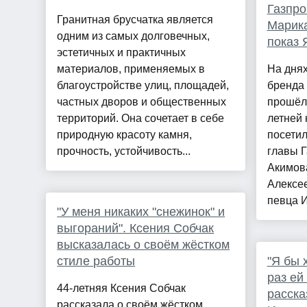
Газпро
Гранитная брусчатка является
Марика
одним из самых долговечных,
показ 
эстетичных и практичных
материалов, применяемых в
На дня
благоустройстве улиц, площадей,
бренда
частных дворов и общественных
прошёл
территорий. Она сочетает в себе
летней 
природную красоту камня,
посетил
прочность, устойчивость...
главы 
Акимов
Алексее
певца И
"У меня никаких "снежинок" и
выгораний". Ксения Собчак
высказалась о своём жёстком
стиле работы
"Я бы 
раз ей
44-летняя Ксения Собчак
расска
рассказала о своём жёстком