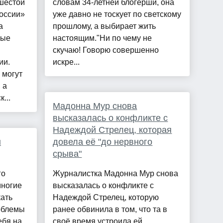
шестой
словам 34-летней блогерши, она
оссии»
уже давно не тоскует по светскому
а
прошлому, а выбирает жить
вые
настоящим."Ни по чему не
скучаю! Говорю совершенно
ии.
искре...
 могут
 а
...
Мадонна Мур снова
высказалась о конфликте с
Надеждой Стрелец, которая
ы
довела её "до нервного
срыва"
го
Журналистка Мадонна Мур снова
многие
высказалась о конфликте с
ать
Надеждой Стрелец, которую
облемы
ранее обвинила в том, что та в
ебя на
своё время устроила ей