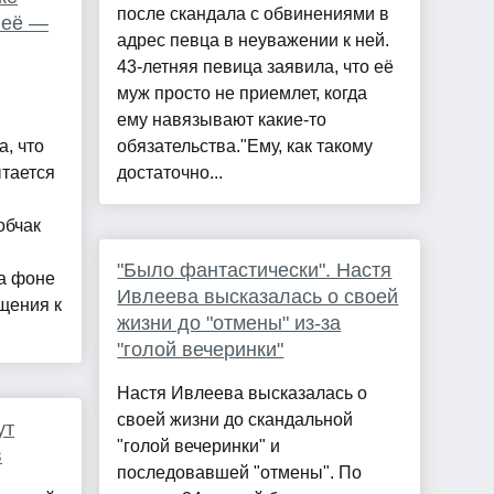
после скандала с обвинениями в
неё —
адрес певца в неуважении к ней.
43-летняя певица заявила, что её
муж просто не приемлет, когда
ему навязывают какие-то
, что
обязательства."Ему, как такому
тается
достаточно...
обчак
"Было фантастически". Настя
а фоне
Ивлеева высказалась о своей
щения к
жизни до "отмены" из-за
"голой вечеринки"
Настя Ивлеева высказалась о
своей жизни до скандальной
ут
"голой вечеринки" и
в
последовавшей "отмены". По