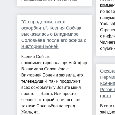
коммен
по пово
нашуме
"Он продолжит всех
Yudashk
оскорблять". Ксения Собчак
Стреле
высказалась о Владимире
с инфл
Соловьёве после его эфира с
Чилинг
Викторией Боней
опублик
Ксения Собчак
прокомментировала прямой эфир
Владимира Соловьёва с
Оксан
Викторией Боней и заявила, что
Перми
телеведущий "так и продолжит
Ксения
всех оскорблять"."Зовите меня
Рогов 
просто — Ванга. Или просто
фото
человек, который знает все эти
тактики Соловьёва наперед.
В сети 
Жаль, чт...
звёздно