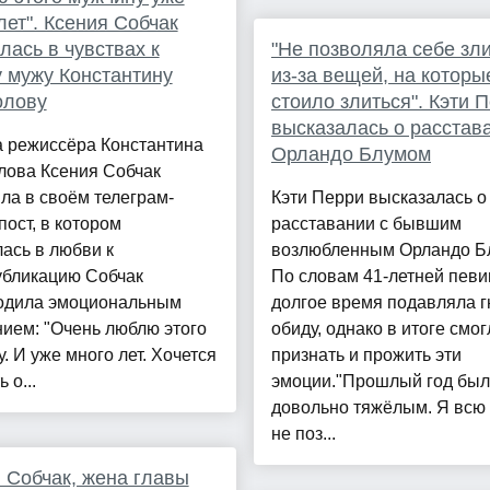
лет". Ксения Собчак
лась в чувствах к
"Не позволяла себе зл
 мужу Константину
из-за вещей, на которы
олову
стоило злиться". Кэти 
высказалась о расстав
а режиссёра Константина
Орландо Блумом
лова Ксения Собчак
ла в своём телеграм-
Кэти Перри высказалась о
пост, в котором
расставании с бывшим
ась в любви к
возлюбленным Орландо Б
убликацию Собчак
По словам 41-летней певи
одила эмоциональным
долгое время подавляла г
ием: "Очень люблю этого
обиду, однако в итоге смог
. И уже много лет. Хочется
признать и прожить эти
 о...
эмоции."Прошлый год был
довольно тяжёлым. Я всю
не поз...
 Собчак, жена главы