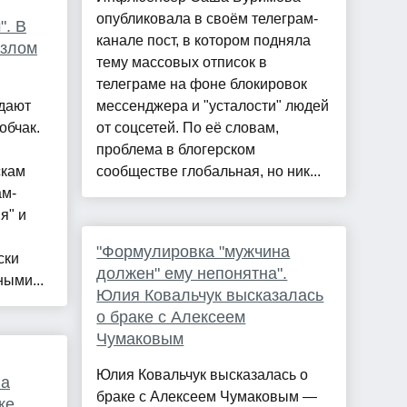
опубликовала в своём телеграм-
". В
канале пост, в котором подняла
взлом
тему массовых отписок в
телеграме на фоне блокировок
ждают
мессенджера и "усталости" людей
обчак.
от соцсетей. По её словам,
проблема в блогерском
скам
сообществе глобальная, но ник...
ам-
я" и
"Формулировка "мужчина
ски
должен" ему непонятна".
ыми...
Юлия Ковальчук высказалась
о браке с Алексеем
Чумаковым
Юлия Ковальчук высказалась о
ла
браке с Алексеем Чумаковым —
ке