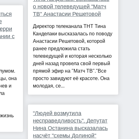
о новой телеведущей "Матч
иться
ТВ" Анастасии Решетовой
е
Директор телеканала ТНТ Тина
Перри
Канделаки высказалась по поводу
ании с
Анастасии Решетовой, которой
ранее предложила стать
телеведущей и которая несколько
дней назад провела свой первый
лумом.
прямой эфир на "Матч ТВ"."Все
цы, она
просто завидуют её красоте. Она
нев и
молодая, се...
ла
"Людей возмутила
 жизнь
несправедливость". Депутат
Нина Останина высказалась
насчёт "схемы Долиной"