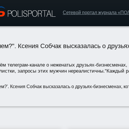
Сетевой портал журнала «П
чем?". Ксения Собчак высказалась о друзья
оём телеграм-канале о неженатых друзьях-бизнесменах, 
истки, запросы этих мужчин нереалистичны.“Каждый раз