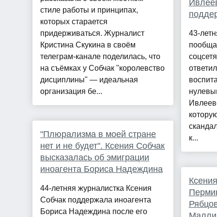
Ивлеев
стиле работы и принципах,
поддер
которых старается
придерживаться. Журналист
43-летн
Кристина Скукина в своём
пообща
телеграм-канале поделилась, что
соцсетя
на съёмках у Собчак "королевство
ответил
дисциплины" — идеальная
воспита
организация бе...
нулевым
Ивлеево
которую
скандал
"Плюрализма в моей стране
к...
нет и не будет". Ксения Собчак
высказалась об эмиграции
иноагента Бориса Надеждина
Ксения
44-летняя журналистка Ксения
Пермин
Собчак поддержала иноагента
Рябцов
Бориса Надеждина после его
Маллиг