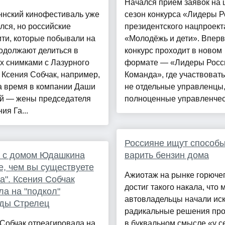
Начался прием заявок на 
ннский кинофестиваль уже
сезон конкурса «Лидеры Р
лся, но российские
президентского нацпроект
ти, которые побывали на
«Молодёжь и дети». Впер
одолжают делиться в
конкурс проходит в новом
х снимками с Лазурного
формате — «Лидеры Росс
 Ксения Собчак, например,
Команда», где участвовать
а время в компании Даши
не отдельные управленцы,
й — жены председателя
полноценные управленческ
ия Га...
Россияне ищут способ
у с домом Юдашкина
варить бензин дома
, чем вы существуете
Ажиотаж на рынке горюче
а". Ксения Собчак
достиг такого накала, что 
ла на "подкол"
автовладельцы начали иск
ды Стрелец
радикальные решения пр
Собчак отреагировала на
в буквальном смысле «у с