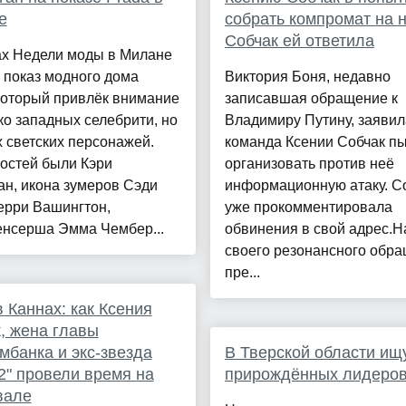
е
собрать компромат на 
Собчак ей ответила
ах Недели моды в Милане
 показ модного дома
Виктория Боня, недавно
который привлёк внимание
записавшая обращение к
ко западных селебрити, но
Владимиру Путину, заявила
 светских персонажей.
команда Ксении Собчак пы
остей были Кэри
организовать против неё
н, икона зумеров Сэди
информационную атаку. С
ерри Вашингтон,
уже прокомментировала
нсерша Эмма Чембер...
обвинения в свой адрес.Н
своего резонансного обра
пре...
 Каннах: как Ксения
, жена главы
мбанка и экс-звезда
В Тверской области ищ
2" провели время на
прирождённых лидеро
вале