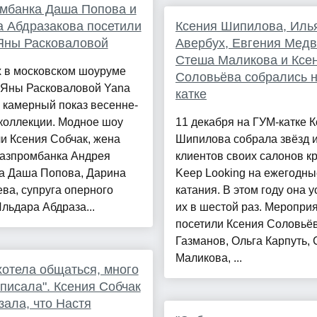
мбанка Даша Попова и
 Абдразакова посетили
Ксения Шипилова, Иль
Яны Расковаловой
Авербух, Евгения Медв
Стеша Маликова и Ксе
х в московском шоуруме
Соловьёва собрались 
 Яны Расковаловой Yana
катке
 камерный показ весенне-
коллекции. Модное шоу
11 декабря на ГУМ-катке 
и Ксения Собчак, жена
Шипилова собрала звёзд 
Газпромбанка Андрея
клиентов своих салонов к
а Даша Попова, Дарина
Keep Looking на ежегодны
ва, супруга оперного
катания. В этом году она 
льдара Абдраза...
их в шестой раз. Меропри
посетили Ксения Соловьёв
Газманов, Ольга Карпуть,
Маликова, ...
хотела общаться, много
 писала". Ксения Собчак
зала, что Настя