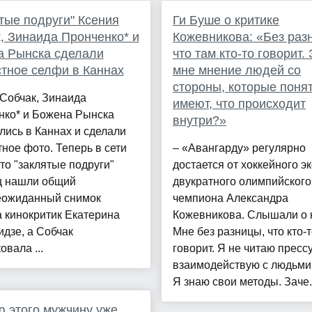
тые подруги" Ксения
Ги Буше о критике
, Зинаида Пронченко* и
Кожевникова: «Без раз
а Рынска сделали
что там кто-то говорит.
тное селфи в Каннах
мне мнение людей со
стороны, которые поня
Собчак, Зинаида
имеют, что происходит
нко* и Божена Рынска
внутри?»
лись в Каннах и сделали
ное фото. Теперь в сети
– «Авангарду» регулярно
что "заклятые подруги"
достается от хоккейного э
ц нашли общий
двукратного олимпийского
еожиданный снимок
чемпиона Александра
 кинокритик Екатерина
Кожевникова. Слышали о 
дзе, а Собчак
Мне без разницы, что кто-
овала ...
говорит. Я не читаю прессу
взаимодействую с людьми 
Я знаю свои методы. Заче.
 этого мужчину уже