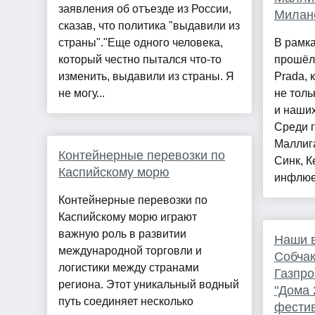
заявления об отъезде из России,
Милан
сказав, что политика "выдавили из
страны"."Еще одного человека,
В рамк
который честно пытался что-то
прошёл
изменить, выдавили из страны. Я
Prada, 
не могу...
не толь
и наших
Среди г
Маллига
Контейнерные перевозки по
Синк, К
Каспийскому морю
инфлюе
Контейнерные перевозки по
Каспийскому морю играют
важную роль в развитии
Наши в
международной торговли и
Собчак
логистики между странами
Газпро
региона. Этот уникальный водный
"Дома 
путь соединяет несколько
фести