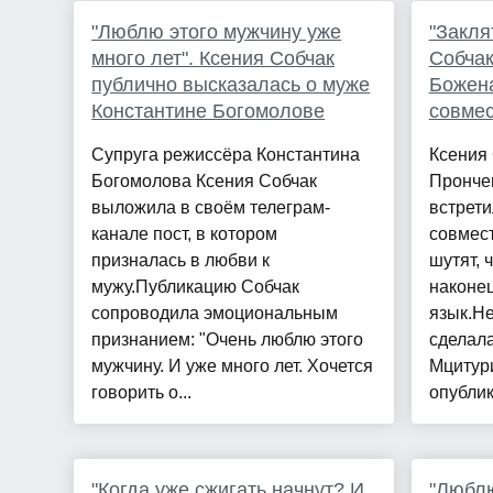
"Люблю этого мужчину уже
"Закля
много лет". Ксения Собчак
Собчак
публично высказалась о муже
Божен
Константине Богомолове
совмес
Супруга режиссёра Константина
Ксения 
Богомолова Ксения Собчак
Пронче
выложила в своём телеграм-
встрети
канале пост, в котором
совмест
призналась в любви к
шутят, 
мужу.Публикацию Собчак
наконе
сопроводила эмоциональным
язык.Н
признанием: "Очень люблю этого
сделала
мужчину. И уже много лет. Хочется
Мцитури
говорить о...
опублик
"Когда уже сжигать начнут? И
"Люблю