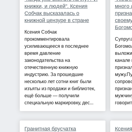
книжки, и людей". Ксения
много 
Собчак высказалась о
призна
книжной цензуре в стране
своему
Богом
Ксения Собчак
прокомментировала
Супруг
усиливающееся в последнее
Богомо
время давление
выложи
законодательства на
канале 
отечественную книжную
признал
индустрию. За прошедшие
мужу.П
несколько лет сотни книг были
сопров
изъяты из продажи и библиотек,
признан
ещё больше — получили
мужчину
специальную маркировку, дес...
говорить
Гранитная брусчатка
Ксения