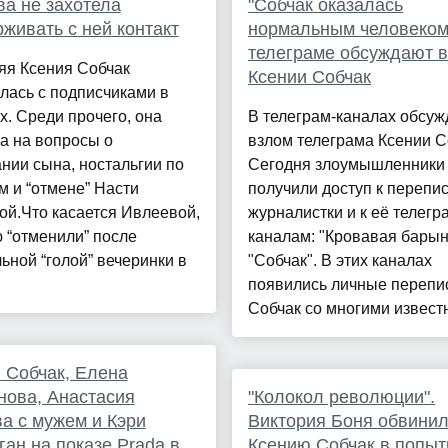
а не захотела
"Собчак оказалась
живать с ней контакт
нормальным человеком
телеграме обсуждают 
яя Ксения Собчак
Ксении Собчак
лась с подписчиками в
х. Среди прочего, она
В телеграм-каналах обсу
а на вопросы о
взлом телеграма Ксении С
нии сына, ностальгии по
Сегодня злоумышленники
 и “отмене” Насти
получили доступ к перепи
й.Что касается Ивлеевой,
журналистки и к её телегр
 “отменили” после
каналам: "Кровавая барын
ьной “голой” вечеринки в
"Собчак". В этих каналах
появились личные перепи
Собчак со многими известн
 Собчак, Елена
ова, Анастасия
"Колокол революции".
а с мужем и Кэри
Виктория Боня обвини
ан на показе Prada в
Ксению Собчак в попыт