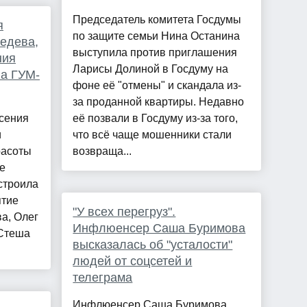
Председатель комитета Госдумы
я
по защите семьи Нина Останина
едева,
выступила против приглашения
ния
Ларисы Долиной в Госдуму на
на ГУМ-
фоне её "отмены" и скандала из-
за проданной квартиры. Недавно
Ксения
её позвали в Госдуму из-за того,
и
что всё чаще мошенники стали
расоты
возвраща...
е
устроила
ятие
"У всех перегруз".
а, Олег
Инфлюенсер Саша Буримова
 Стеша
высказалась об "усталости"
людей от соцсетей и
телеграма
Инфлюенсер Саша Буримова