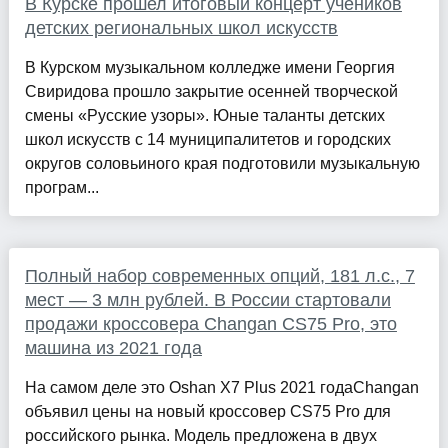
В Курске прошел итоговый концерт учеников
детских региональных школ искусств
В Курском музыкальном колледже имени Георгия
Свиридова прошло закрытие осенней творческой
смены «Русские узоры». Юные таланты детских
школ искусств с 14 муниципалитетов и городских
округов соловьиного края подготовили музыкальную
програм...
Полный набор современных опций, 181 л.с., 7
мест — 3 млн рублей. В России стартовали
продажи кроссовера Changan CS75 Pro, это
машина из 2021 года
На самом деле это Oshan X7 Plus 2021 годаChangan
объявил цены на новый кроссовер CS75 Pro для
российского рынка. Модель предложена в двух