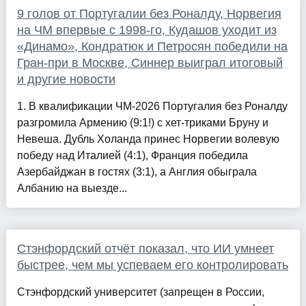
9 голов от Португалии без Роналду, Норвегия
на ЧМ впервые с 1998-го, Кудашов уходит из
«Динамо», Кондратюк и Петросян победили на
Гран-при в Москве, Синнер выиграл итоговый
и другие новости
1. В квалификации ЧМ-2026 Португалия без Роналду
разгромила Армению (9:1!) с хет-триками Бруну и
Невеша. Дубль Холанда принес Норвегии волевую
победу над Италией (4:1), Франция победила
Азербайджан в гостях (3:1), а Англия обыграла
Албанию на выезде...
Стэнфордский отчёт показал, что ИИ умнеет
быстрее, чем мы успеваем его контролировать
Стэнфордский университет (запрещен в России,