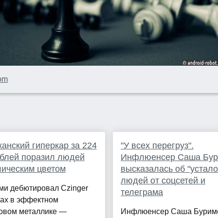
com
анский гиперкар за 224
"У всех перегруз".
блей поразил людей
Инфлюенсер Саша Бур
ическим цветом
высказалась об "устало
людей от соцсетей и
ми дебютировал Czinger
телеграма
ax в эффектном
овом металлике —
Инфлюенсер Саша Бурим