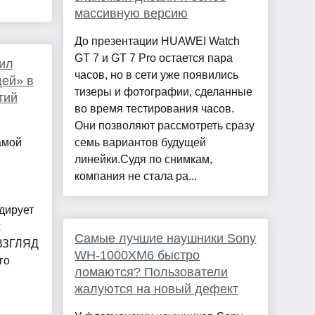
массивную версию
До презентации HUAWEI Watch
GT 7 и GT 7 Pro остается пара
ил
часов, но в сети уже появились
ей» в
тизеры и фотографии, сделанные
тий
во время тестирования часов.
Они позволяют рассмотреть сразу
амой
семь вариантов будущей
линейки.Судя по снимкам,
компания не стала ра...
дирует
х
Самые лучшие наушники Sony
 ВЗГЛЯД
WH-1000XM6 быстро
го
ломаются? Пользователи
жалуются на новый дефект