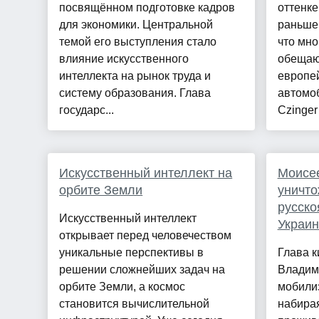
посвящённом подготовке кадров
оттенке
для экономики. Центральной
раньше 
темой его выступления стало
что мно
влияние искусственного
обещают
интеллекта на рынок труда и
европе
систему образования. Глава
автомо
государс...
Czinger 
Искусственный интеллект на
Моисее
орбите Земли
уничто
русско
Искусственный интеллект
Украи
открывает перед человечеством
уникальные перспективы в
Глава к
решении сложнейших задач на
Владим
орбите Земли, а космос
мобили
становится вычислительной
набирая