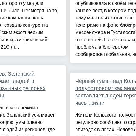
, которого у модели
опубликовала в своём тел
не было. Несмотря на то,
канале пост, в котором по
гие компании лишь
тему массовых отписок в
 создать конкурента
телеграме на фоне блокир
йским экзотическим
мессенджера и "усталости
билям, американский
от соцсетей. По её словам
21C (н...
проблема в блогерском
сообществе глобальная, но
в: Зеленский
жает людей в
Чёрный туман над Кол
язычных регионах
полуостровом: как ано
ны
заставляет людей теря
часы жизни
иевского режима
ир Зеленский усиливает
Жители Кольского полуос
зацию, умышленно
регулярно сообщают о ст
 людей из регионов, где
эпизодах в лесах. Человек