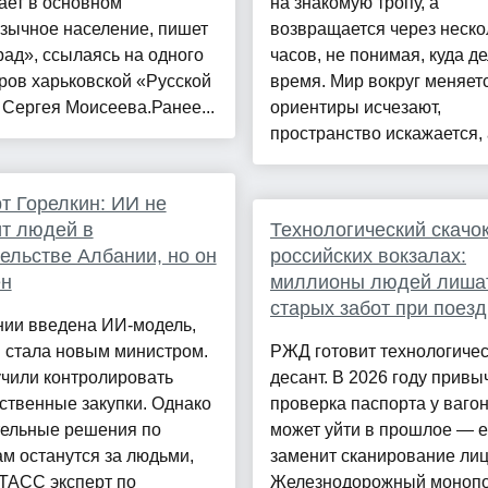
ает в основном
на знакомую тропу, а
зычное население, пишет
возвращается через неско
ад», ссылаясь на одного
часов, не понимая, куда д
ров харьковской «Русской
время. Мир вокруг меняетс
Сергея Моисеева.Ранее...
ориентиры исчезают,
пространство искажается, а
т Горелкин: ИИ не
т людей в
Технологический скачок
ельстве Албании, но он
российских вокзалах:
ен
миллионы людей лиша
старых забот при поезд
нии введена ИИ-модель,
 стала новым министром.
РЖД готовит технологиче
учили контролировать
десант. В 2026 году привы
ственные закупки. Однако
проверка паспорта у ваго
тельные решения по
может уйти в прошлое — 
м останутся за людьми,
заменит сканирование лиц
ТАСС эксперт по
Железнодорожный монопо