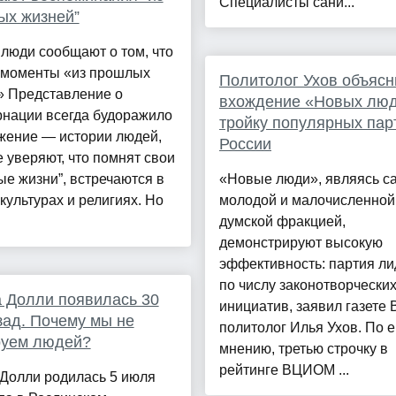
Специалисты сани...
ых жизней”
люди сообщают о том, что
 моменты «из прошлых
Политолог Ухов объясн
» Представление о
вхождение «Новых люд
рнации всегда будоражило
тройку популярных пар
жение — истории людей,
России
 уверяют, что помнят свои
е жизни”, встречаются в
«Новые люди», являясь с
культурах и религиях. Но
молодой и малочисленной
думской фракцией,
демонстрируют высокую
эффективность: партия ли
по числу законотворчески
 Долли появилась 30
инициатив, заявил газете
зад. Почему мы не
политолог Илья Ухов. По е
руем людей?
мнению, третью строчку в
рейтинге ВЦИОМ ...
 Долли родилась 5 июля