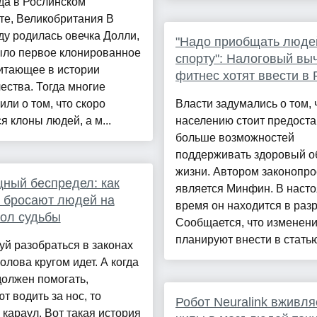
да в Рослинском
те, Великобритания В
ду родилась овечка Долли,
"Надо приобщать люде
ыло первое клонированное
спорту": Налоговый выч
итающее в истории
фитнес хотят ввести в 
ества. Тогда многие
или о том, что скоро
Власти задумались о том, 
я клоны людей, а м...
населению стоит предоста
больше возможностей
поддерживать здоровый о
жизни. Автором законопро
ный беспредел: как
является Минфин. В наст
 бросают людей на
время он находится в разр
ол судьбы
Сообщается, что изменен
планируют внести в статью 
й разобраться в законах
олова кругом идет. А когда
 должен помогать,
т водить за нос, то
Робот Neuralink вживля
караул. Вот такая история