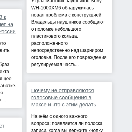
У флагманских наушников Sony
WH-1000XM6 обнаружилась
новая проблема с конструкцией.
й к
Владельцы наушников сообщают
ет на
о поломке небольшого
России
пластикового кольца,
что
расположенного
вить
непосредственно над шарниром
оголовья. После его повреждения
браз
регулируемая часть...
екта
оящее
аботке.
Почему не отправляются
ия
голосовые сообщения в
...
Максе и что с этим делать
Начнём с одного важного
вопроса: появляется ли полоска
ет
записи, когда вы держите кнопку