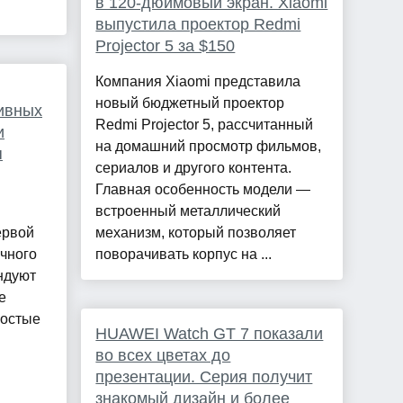
в 120-дюймовый экран. Xiaomi
выпустила проектор Redmi
Projector 5 за $150
Компания Xiaomi представила
новый бюджетный проектор
ивных
Redmi Projector 5, рассчитанный
и
на домашний просмотр фильмов,
я
сериалов и другого контента.
Главная особенность модели —
встроенный металлический
ервой
механизм, который позволяет
чного
поворачивать корпус на ...
ндуют
е
ростые
HUAWEI Watch GT 7 показали
во всех цветах до
презентации. Серия получит
знакомый дизайн и более