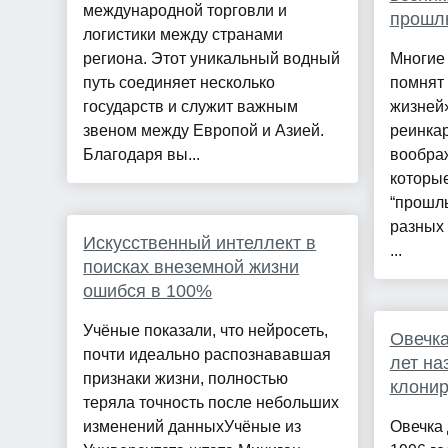
международной торговли и
прошл
логистики между странами
региона. Этот уникальный водный
Многие 
путь соединяет несколько
помнят
государств и служит важным
жизней
звеном между Европой и Азией.
реинка
Благодаря вы...
вообра
которые
“прошлы
разных 
Искусственный интеллект в
...
поисках внеземной жизни
ошибся в 100%
Учёные показали, что нейросеть,
Овечка
почти идеально распознававшая
лет на
признаки жизни, полностью
клони
теряла точность после небольших
изменений данныхУчёные из
Овечка