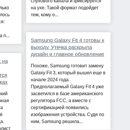
слухового канала и фиксируется
лько
на ухе. Такой формат подойдет
елось
тем, кому о...
я:
 п...
Samsung Galaxy Fit 4 готовы к
выходу. Утечка раскрыла
дизайн и главное обновление
 на
Похоже, Samsung готовит замену
Galaxy Fit 3, который вышел еще в
тся
начале 2024 года.
ках
Предполагаемый Galaxy Fit 4 уже
ский
засветился в базе американского
чная
регулятора FCC, а вместе с
на
сертификацией появились
её
изображения устройства. Судя по
а.
ним, Samsung решила...
лист