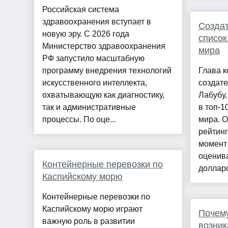
Российская система
здравоохранения вступает в
Создат
новую эру. С 2026 года
список
Министерство здравоохранения
мира
РФ запустило масштабную
программу внедрения технологий
Глава к
искусственного интеллекта,
создате
охватывающую как диагностику,
Лабубу,
так и административные
в топ-1
процессы. По оце...
мира. О
рейтин
момент
оценива
Контейнерные перевозки по
долларо
Каспийскому морю
Контейнерные перевозки по
Каспийскому морю играют
Почему
важную роль в развитии
возник