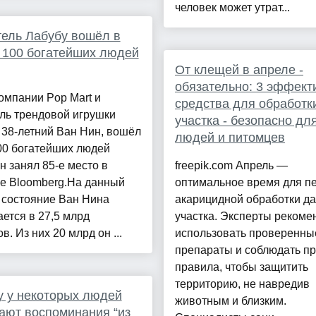
человек может утрат...
ель Лабубу вошёл в
 100 богатейших людей
От клещей в апреле -
обязательно: 3 эффект
омпании Pop Mart и
средства для обработк
ль трендовой игрушки
участка - безопасно дл
 38-летний Ван Нин, вошёл
людей и питомцев
00 богатейших людей
н занял 85-е место в
freepik.com Апрель —
ге Bloomberg.На данный
оптимальное время для п
 состояние Ван Нина
акарицидной обработки да
ется в 27,5 млрд
участка. Эксперты рекоме
в. Из них 20 млрд он ...
использовать проверенны
препараты и соблюдать п
правила, чтобы защитить
территорию, не навредив
 у некоторых людей
животным и близким.
ают воспоминания “из