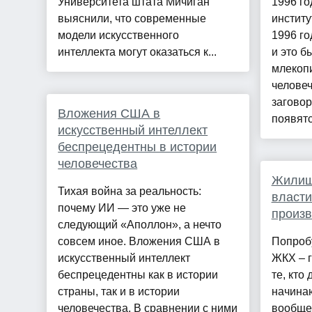
Университета штата Мичиган
1996 го
выяснили, что современные
институ
модели искусственного
1996 го
интеллекта могут оказаться к...
и это б
млекоп
человеч
заговор
Вложения США в
появятс
искусственный интеллект
беспрецедентны в истории
человечества
Жилищ
Тихая война за реальность:
власти
почему ИИ — это уже не
произв
следующий «Аполлон», а нечто
совсем иное. Вложения США в
Попробу
искусственный интеллект
ЖКХ – г
беспрецедентны как в истории
те, кто
страны, так и в истории
начинаю
человечества. В сравнении с ними
вообще 