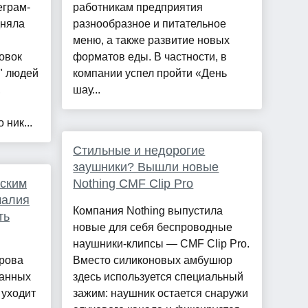
еграм-
работникам предприятия
дняла
разнообразное и питательное
меню, а также развитие новых
овок
форматов еды. В частности, в
" людей
компании успел пройти «День
,
шау...
 ник...
Стильные и недорогие
заушники? Вышли новые
ьским
Nothing CMF Clip Pro
малия
Компания Nothing выпустила
ть
новые для себя беспроводные
наушники-клипсы — CMF Clip Pro.
трова
Вместо силиконовых амбушюр
ранных
здесь используется специальный
 уходит
зажим: наушник остается снаружи