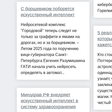
киберб
С борщевиком поборется
Горелки
искусственный интеллект
Нейросетевой комплекс
"Городовой" теперь следит не
5 реал
только за граффити и ямами на
которы
дорогах, но и за борщевиком. –
кажетс
Летом 2025 года по поручению
вице-губернатора Санкт-
Кто сто
Петербурга Евгения Разумишкина
Поттере
ГАТИ начала учить нейросеть
астрол
определять в автомат...
одиннад
узнаёт,
заклина
сущест
Минздрав РФ внедряет
магии. 
искусственный интеллект в
чистый 
систему здравоохранения