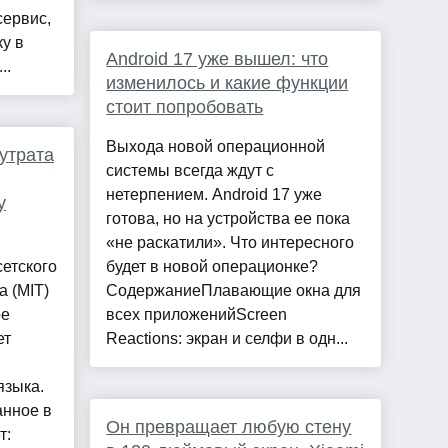
сервис,
у в
Android 17 уже вышел: что
..
изменилось и какие функции
стоит попробовать
Выхода новой операционной
утрата
системы всегда ждут с
нетерпением. Android 17 уже
у
готова, но на устройства ее пока
«не раскатили». Что интересного
етского
будет в новой операционке?
а (MIT)
СодержаниеПлавающие окна для
ое
всех приложенийScreen
ет
Reactions: экран и селфи в одн...
языка.
анное в
Он превращает любую стену
т: