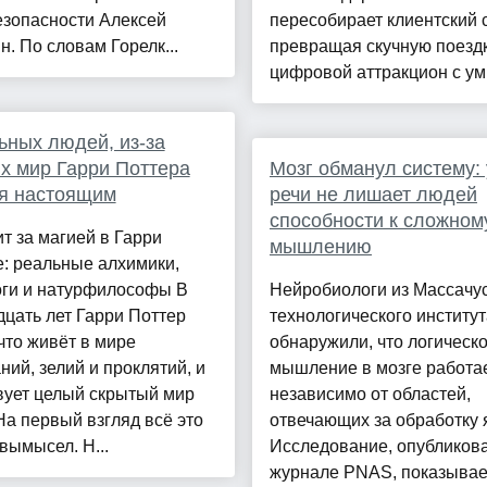
езопасности Алексей
пересобирает клиентский 
н. По словам Горелк...
превращая скучную поездк
цифровой аттракцион с ум.
ьных людей, из-за
х мир Гарри Поттера
Мозг обманул систему: 
я настоящим
речи не лишает людей
способности к сложном
ит за магией в Гарри
мышлению
: реальные алхимики,
оги и натурфилософы В
Нейробиологи из Массачус
цать лет Гарри Поттер
технологического институт
 что живёт в мире
обнаружили, что логическ
ний, зелий и проклятий, и
мышление в мозге работа
вует целый скрытый мир
независимо от областей,
На первый взгляд всё это
отвечающих за обработку 
вымысел. Н...
Исследование, опубликов
журнале PNAS, показывае