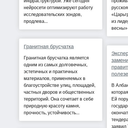
инфраструктурой. Уже сегодня
прожив
нейросети оптимизируют работу
русскоя
исследовательских зондов,
«Царьгр
продлева...
из лиде
весны» 
Гранитная брусчатка
Экспер
Гранитная брусчатка является
замени
одним из самых долговечных,
правит
эстетичных и практичных
полез
материалов, применяемых в
благоустройстве улиц, площадей,
В Алба
частных дворов и общественных
которая
территорий. Она сочетает в себе
Ей пор
природную красоту камня,
государ
прочность, устойчивость...
оконча
тендера
заявил 