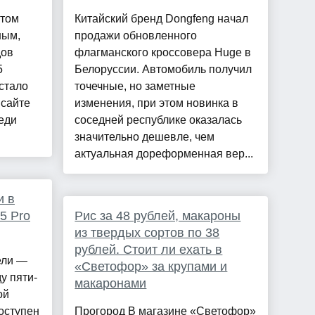
нтом
Китайский бренд Dongfeng начал
ным,
продажи обновленного
дов
флагманского кроссовера Huge в
5
Белоруссии. Автомобиль получил
стало
точечные, но заметные
 сайте
изменения, при этом новинка в
еди
соседней республике оказалась
значительно дешевле, чем
актуальная дореформенная вер...
и в
5 Pro
Рис за 48 рублей, макароны
из твердых сортов по 38
рублей. Стоит ли ехать в
ели —
«Светофор» за крупами и
у пяти-
макаронами
ой
оступен
Прогород В магазине «Светофор»