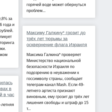
горячей воде может обернуться
проблем...
,8% за
6 года и
рублей.
Максиму Галкину* грозит до
ликует
трёх лет тюрьмы за
иторинга
осквернение флага Израиля
ки.
зком
Максима Галкина* проверяет
Министерство национальной
безопасности Израиля по
подозрению в неуважении к
госсимволу страны, сообщает
силась
телеграм-канал Mash. Если 49-
ивах в
летнего артиста признают
й в час
виновным, ему грозит до трёх лет
лишения свободы и штраф до 15
9-летняя
т...