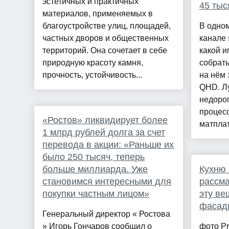
эстетичных и практичных
45 тыс
материалов, применяемых в
благоустройстве улиц, площадей,
В одном
частных дворов и общественных
канале 
территорий. Она сочетает в себе
какой и
природную красоту камня,
собрать
прочность, устойчивость...
на нём 
QHD. Л
недоро
процесс
«Ростов» ликвидирует более
матплат.
1 млрд рублей долга за счет
перевода в акции: «Раньше их
было 250 тысяч, теперь
больше миллиарда. Уже
Кухню 
становимся интересными для
рассма
покупки частным лицом»
эту ве
фасад
Генеральный директор « Ростова
» Игорь Гончаров сообщил о
фото Pr