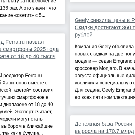
ть плату за подключение
136 раз. А это значит, что
ание «светит» с 5...
Geely снизила цены в Р
Скидки достигают 360 т
рублей
д Ferra.ru назвал
Компания Geely объявила
 смартфоны 2025 года
новых скидках на две поп
ете от 18 до 40 тысяч
модели — седан Emgrand 
й
кроссовер Monjaro. В нача
 редактор Ferra.ru
августа официальные дил
 Харитонов вместе с
увеличили «специальную с
ской газетой» составил
Для седана Geely Emgrand
 лучших смартфонов в
во всех пяти комплектация
 диапазоне от 18 до 40
ублей. Эксперт считает,
 модели могут стать
Денежная база России
 выбором в ближайшие
выросла на 170,7 млрд
 так как в будуще...