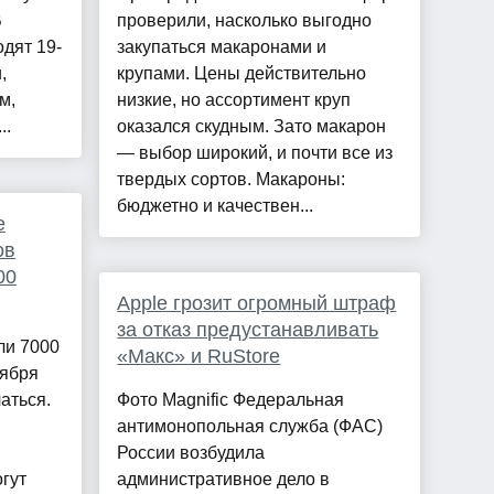
В
проверили, насколько выгодно
дят 19-
закупаться макаронами и
,
крупами. Цены действительно
м,
низкие, но ассортимент круп
..
оказался скудным. Зато макарон
— выбор широкий, и почти все из
твердых сортов. Макароны:
бюджетно и качествен...
е
ов
00
Apple грозит огромный штраф
за отказ предустанавливать
ли 7000
«Макс» и RuStore
тября
аться.
Фото Magnific Федеральная
антимонопольная служба (ФАС)
России возбудила
гут
административное дело в