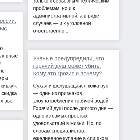
только к серьезным техническим
проблемам, но и к
административной, а в ряде
оссии.
случаев — и к уголовной
ыс.
ответственно...
 о
улярные
Ученые предупредили, что
и
горячий душ может убить.
ле
Кому это грозит и почему?
еры
кидку».
Сухая и шелушащаяся кожа рук
 скидка
— один из признаков
х вы...
злоупотребления горячей водой
Горячий душ после долгого дня —
одно из самых простых
удовольствий в жизни. Но, по
словам специалистов,
ежедневное купание в слишком