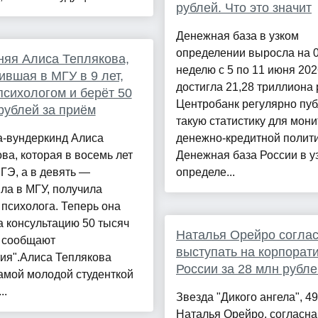
рублей. Что это значит
Денежная база в узком
определении выросла на 0
няя Алиса Теплякова,
неделю с 5 по 11 июня 202
ившая в МГУ в 9 лет,
достигла 21,28 триллиона 
психологом и берёт 50
Центробанк регулярно пуб
рублей за приём
такую статистику для мон
а-вундеркинд Алиса
денежно-кредитной полити
ва, которая в восемь лет
Денежная база России в у
ГЭ, а в девять —
определе...
ла в МГУ, получила
психолога. Теперь она
а консультацию 50 тысяч
Наталья Орейро согла
, сообщают
выступать на корпорат
ия".Алиса Теплякова
России за 28 млн рубле
амой молодой студенткой
..
Звезда "Дикого ангела", 4
Наталья Орейро, согласна