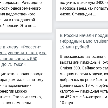
 ведомств. Речь идет о
получить максимум 3400 ч
ности одновременного
Рассказываем, как попасть
ния ведомственного
число. Стипендии ...
ания и гражданской
ой пенсии. Это не ...
В России начали прода
гибридный Land Cruiser
 в хлеву: «Россети»
19 млн рублей
ны увеличить плату за
В московском автосалоне
чение света с 550
выставили гибридный Toyo
 до 75 тысяч
Cruiser 300. Сейчас это с
их газо- и водопроводов
мощная версия модели, к
орациям мало, а потому
добралась до российского
и на подключении
Ценник около 19 млн рубле
оэнергии можно
капотом — гибридная уст
ться». Стало известно,
на 457 л.с. с 3,4-литровым
оссети» намерены
10-ступ...