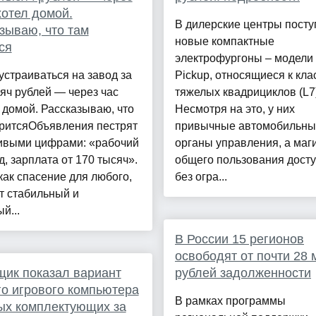
хотел домой.
В дилерские центры посту
зываю, что там
новые компактные
ся
электрофургоны – модели 
страиваться на завод за
Pickup, относящиеся к кла
яч рублей — через час
тяжелых квадрициклов (L7)
 домой. Рассказываю, что
Несмотря на это, у них
оритсяОбъявления пестрят
привычные автомобильны
ивыми цифрами: «рабочий
органы управления, а маг
д, зарплата от 170 тысяч».
общего пользования дост
как спасение для любого,
без огра...
т стабильный и
й...
В России 15 регионов
освободят от почти 28
ик показал вариант
рублей задолженности
о игрового компьютера
В рамках программы
ых комплектующих за