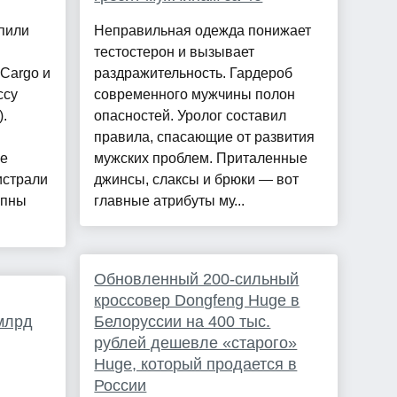
пили
Неправильная одежда понижает
тестостерон и вызывает
Cargo и
раздражительность. Гардероб
ссу
современного мужчины полон
.
опасностей. Уролог составил
правила, спасающие от развития
е
мужских проблем. Приталенные
истрали
джинсы, слаксы и брюки — вот
упны
главные атрибуты му...
Обновленный 200-сильный
кроссовер Dongfeng Huge в
 млрд
Белоруссии на 400 тыс.
рублей дешевле «старого»
Huge, который продается в
России