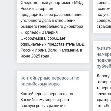
Следственный департамент МВД
силовых
России завершил
возмож
предварительное расследование
получе
уголовного дела в отношении
содерж
бывшего генерального директора
страхов
«Торпедо» Валерия
Скородумова, сообщает
официальный представитель МВД
Живите
России Ирина Волк. Напомним, в
намере
июне 2025 года...
подклю
рублей
Дорогущ
Контейнерные перевозки по
госкорп
Каспийскому морю
теперь 
Контейнерные перевозки по
электр
Каспийскому морю играют
«разори
важную роль в развитии
что «Р