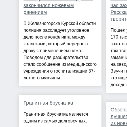
закончился ножевым
час за
ранением
Расска
творит
В Железногорске Курской области
полиция расследует уголовное
Пошёл у
дело после конфликта между
170 тыс
коллегами, который перерос в
захотел
драку с применением ножа.
там тв
Поводом для разбирательства
заманч
стало сообщение из медицинского
на заво
учреждения о госпитализации 37-
Звучит 
летнего мужчины...
кто ище
доходны
Гранитная брусчатка
Обзорщ
Гранитная брусчатка является
лучшег
одним из самых долговечных,
из нов