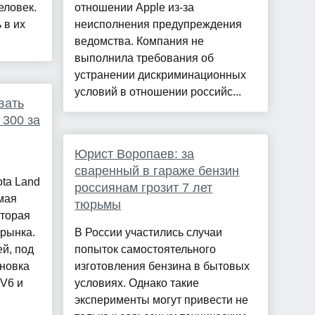
еловек.
отношении Apple из-за
 в их
неисполнения предупреждения
ведомства. Компания не
выполнила требования об
устранении дискриминационных
условий в отношении российс...
вать
 300 за
Юрист Воропаев: за
сваренный в гараже бензин
ta Land
россиянам грозит 7 лет
амая
тюрьмы
оторая
 рынка.
В России участились случаи
й, под
попыток самостоятельного
ановка
изготовления бензина в бытовых
 V6 и
условиях. Однако такие
эксперименты могут привести не