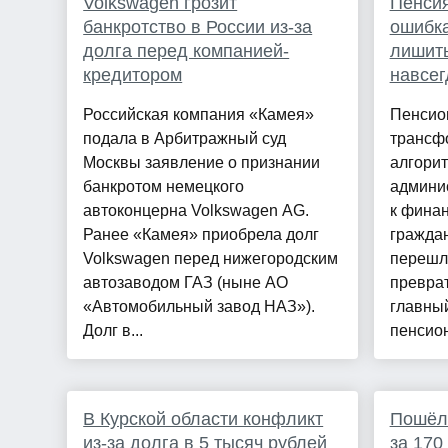
Volkswagen грозит
Пенсия
банкротство в России из-за
ошибка
долга перед компанией-
лишить
кредитором
навсег
Российская компания «Камея»
Пенсио
подала в Арбитражный суд
трансф
Москвы заявление о признании
алгорит
банкротом немецкого
админи
автоконцерна Volkswagen AG.
к фина
Ранее «Камея» приобрела долг
граждан
Volkswagen перед нижегородским
перешло
автозаводом ГАЗ (ныне АО
преврат
«Автомобильный завод НАЗ»).
главный
Долг в...
пенсион
В Курской области конфликт
Пошёл 
из-за долга в 5 тысяч рублей
за 170