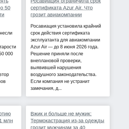
нять
Росавиация ограничила срок
о 50
сертификата Azur Air. Что
ти
грозит авиакомпании
Росавиация установила крайний
несли
срок действия сертификата
эксплуатанта для авиакомпании
тарости
Azur Air — до 8 июня 2026 года.
50 000
Решение приняли после
внеплановой проверки,
выявившей нарушения
втор
воздушного законодательства.
нов
Если компания не устранит
замечания, д...
ртию
Вжик и больше не мужик:
1 млн
Термокастрация из-за одежды
грозит мужчинам за 40