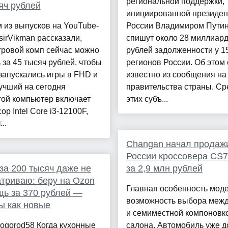
региональной поддержки,
яч рублей
инициированной президе
 из выпусков на YouTube-
России Владимиром Пути
sirVikman рассказали,
спишут около 28 миллиар
гровой комп сейчас можно
рублей задолженности у 1
 за 45 тысяч рублей, чтобы
регионов России. Об этом 
запускались игры в FHD и
известно из сообщения на
учший на сегодня
правительства страны. Ср
гой компьютер включает
этих субъ...
ор Intel Core i3-12100F,
..
Changan начал продаж
России кроссовера CS7
за 200 тысяч даже не
за 2,9 млн рублей
триваю: беру на Ozon
Главная особенность мод
щь за 370 рублей —
возможность выбора межд
ы как новые
и семиместной компоновк
ogorod58 Когда кухонные
салона. Автомобиль уже д