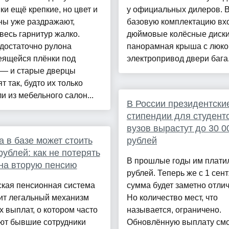
и ещё крепкие, но цвет и
у официальных дилеров. 
ны уже раздражают,
базовую комплектацию вхо
весь гарнитур жалко.
дюймовые колёсные диски
достаточно рулона
панорамная крыша с люко
еящейся плёнки под
электропривод двери бага.
 — и старые дверцы
т так, будто их только
и из мебельного салон...
В России президентски
стипендии для студент
вузов вырастут до 30 0
 в базе может стоить
рублей
рублей: как не потерять
В прошлые годы им плати
на вторую пенсию
рублей. Теперь же с 1 сен
ская пенсионная система
сумма будет заметно отлич
ит легальный механизм
Но количество мест, что
 выплат, о котором часто
называется, ограничено.
ют бывшие сотрудники
Обновлённую выплату смо