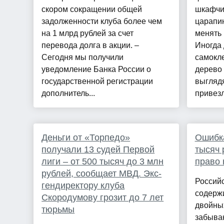
скором сокращении общей
шкафчик
задолженности клуба более чем
царапи
на 1 млрд рублей за счет
менять 
перевода долга в акции. –
Иногда 
Сегодня мы получили
самокл
уведомление Банка России о
дерево
государственной регистрации
выглядя
дополнитель...
привезл
Деньги от «Торпедо»
Ошибка
получали 13 судей Первой
тысяч 
лиги – от 500 тысяч до 3 млн
право 
рублей, сообщает МВД. Экс-
Россий
гендиректору клуба
содерж
Скородумову грозит до 7 лет
двойных
тюрьмы
забыва