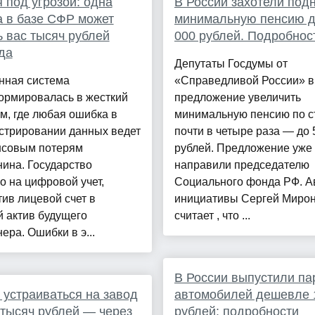
 под угрозой: одна
В России захотели под
 в базе СФР может
минимальную пенсию д
 вас тысяч рублей
000 рублей. Подробнос
да
Депутаты Госдумы от
нная система
«Справедливой России» в
ормировалась в жесткий
предложение увеличить
м, где любая ошибка в
минимальную пенсию по с
стрировании данных ведет
почти в четыре раза — до 
нсовым потерям
рублей. Предложение уже
ина. Государство
направили председателю
 на цифровой учет,
Социального фонда РФ. А
ив лицевой счет в
инициативы Сергей Миро
 актив будущего
считает , что ...
ера. Ошибки в э...
В России выпустили па
устраиваться на завод
автомобилей дешевле 
 тысяч рублей — через
рублей: подробности