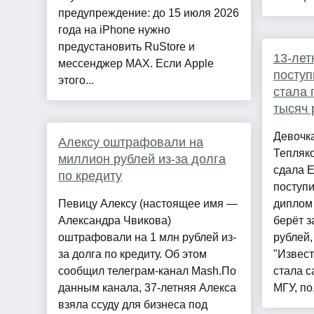
предупреждение: до 15 июля 2026
года на iPhone нужно
предустановить RuStore и
13-лет
мессенджер MAX. Если Apple
поступ
этого...
стала 
тысяч 
Девочк
Алексу оштрафовали на
Тепляко
миллион рублей из-за долга
сдала Е
по кредиту
поступи
Певицу Алексу (настоящее имя —
диплом 
Александра Чвикова)
берёт з
оштрафовали на 1 млн рублей из-
рублей
за долга по кредиту. Об этом
"Извест
сообщил телеграм-канал Mash.По
стала с
данным канала, 37-летняя Алекса
МГУ, по.
взяла ссуду для бизнеса под