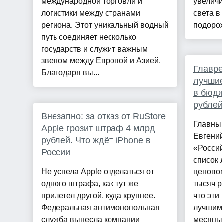
международной торговли и
увеличи
логистики между странами
света в 
региона. Этот уникальный водный
подорож
путь соединяет несколько
государств и служит важным
звеном между Европой и Азией.
Главре
Благодаря вы...
лучшие
в бюдж
рубле
Внезапно: за отказ от RuStore
Главный
Apple грозит штраф 4 млрд
Евгений
рублей. Что ждёт iPhone в
«Россий
России
список
Не успела Apple отделаться от
ценовом
одного штрафа, как тут же
тысяч р
прилетел другой, куда крупнее.
что эти
Федеральная антимонопольная
лучшим
служба вынесла компании
месяцы,