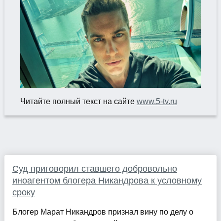
Читайте полный текст на сайте
www.5-tv.ru
Суд приговорил ставшего добровольно
иноагентом блогера Никандрова к условному
сроку
Блогер Марат Никандров признал вину по делу о