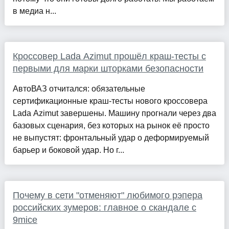
в медиа н...
Кроссовер Lada Azimut прошёл краш-тесты с
первыми для марки шторками безопасности
АвтоВАЗ отчитался: обязательные
сертификационные краш-тесты нового кроссовера
Lada Azimut завершены. Машину прогнали через два
базовых сценария, без которых на рынок её просто
не выпустят: фронтальный удар о деформируемый
барьер и боковой удар. Но г...
Почему в сети "отменяют" любимого рэпера
российских зумеров: главное о скандале с
9mice