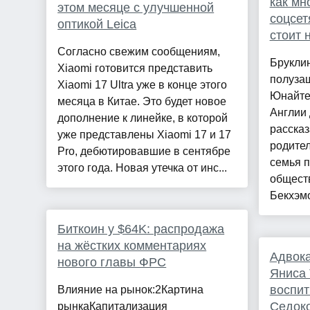
как мн
этом месяце с улучшенной
соцсет
оптикой Leica
стоит 
Согласно свежим сообщениям,
Бруклин
Xiaomi готовится представить
полуза
Xiaomi 17 Ultra уже в конце этого
Юнайте
месяца в Китае. Это будет новое
Англии 
дополнение к линейке, в которой
рассказ
уже представлены Xiaomi 17 и 17
родител
Pro, дебютировавшие в сентябре
семья 
этого года. Новая утечка от инс...
общест
Бекхэмо
Биткоин у $64K: распродажа
на жёстких комментариях
Адвока
нового главы ФРС
Яниса 
воспи
Влияние на рынок:2Картина
Седоко
рынкаКапитализация