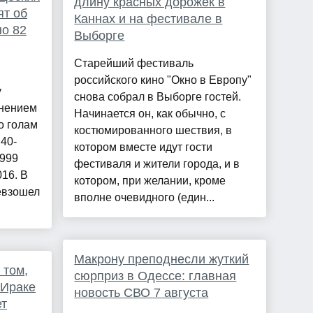
длину красных дорожек в
ят об
Каннах и на фестивале в
но 82
Выборге
Старейший фестиваль
российского кино "Окно в Европу"
у
снова собрал в Выборге гостей.
мнением
Начинается он, как обычно, с
о голам
костюмированного шествия, в
 40-
котором вместе идут гости
 999
фестиваля и жители города, и в
016. В
котором, при желании, кроме
евзошел
вполне очевидного (един...
Макрону преподнесли жуткий
 том,
сюрприз в Одессе: главная
 Ираке
новость СВО 7 августа
ет