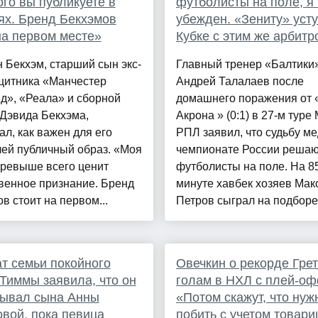
ого вы публикуете в
футболисты на поле, я 
ях. Бренд Бекхэмов
убежден. «Зениту» уст
на первом месте»
Кубке с этим же арбитр
 Бекхэм, старший сын экс-
Главный тренер «Балтики
щитника «Манчестер
Андрей Талалаев после
д», «Реала» и сборной
домашнего поражения от 
Дэвида Бекхэма,
Акрона » (0:1) в 27‑м туре
ал, как важен для его
РПЛ заявил, что судьбу м
ей публичный образ. «Моя
чемпионате России решаю
превыше всего ценит
футболисты на поле. На 8
венное признание. Бренд
минуте хавбек хозяев Мак
в стоит на первом...
Петров сыграл на подборе 
т семьи покойного
Овечкин о рекорде Грет
Тиммы заявила, что он
голам в НХЛ с плей-оф
тывал сына Анны
«Потом скажут, что нуж
вой, пока певица
побить с учетом товар