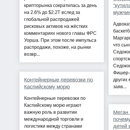
"кутил
крипторынка сократилась за день
мужчин
на 2.6% до $2.2T вслед за
глобальной распродажей
Адвокат
рисковых активов на жёстких
баскет
комментариях нового главы ФРС
Маргари
Уорша. При этом после импульса
что сын
распродажи, похоже, на рынки
Седоков
возвр...
спортсм
Седоков
Фишер-
Контейнерные перевозки по
других 
Каспийскому морю
заяв...
Контейнерные перевозки по
Каспийскому морю играют
Меган 
важную роль в развитии
почему
международной торговли и
детей 
логистики между странами