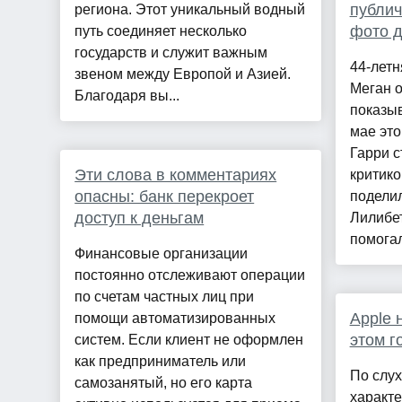
публич
региона. Этот уникальный водный
фото д
путь соединяет несколько
государств и служит важным
44-летн
звеном между Европой и Азией.
Меган о
Благодаря вы...
показыв
мае это
Гарри с
Эти слова в комментариях
критико
опасны: банк перекроет
подели
доступ к деньгам
Лилибет
помогал
Финансовые организации
постоянно отслеживают операции
по счетам частных лиц при
Apple 
помощи автоматизированных
этом г
систем. Если клиент не оформлен
как предприниматель или
По слух
самозанятый, но его карта
характе