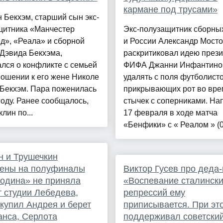
кармане под трусами»
 Бекхэм, старший сын экс-
щитника «Манчестер
Экс-полузащитник сборн
д», «Реала» и сборной
и России Александр Мост
Дэвида Бекхэма,
раскритиковал идею през
лся о конфликте с семьей
ФИФА Джанни Инфантино
ношении к его жене Николе
удалять с поля футболисто
-Бекхэм. Пара поженилась
прикрывающих рот во вре
году. Ранее сообщалось,
стычек с соперниками. На
лин по...
17 февраля в ходе матча
«Бенфики» с « Реалом » (0:1
 и Трушечкин
чены на полуфиналы
Виктор Гусев про деда-
одина» не приняла
«Воспевание сталинск
т студии Лебедева,
репрессий ему
упил Андрея и берет
приписывается. При эт
нса, Серлота
поддерживал советски