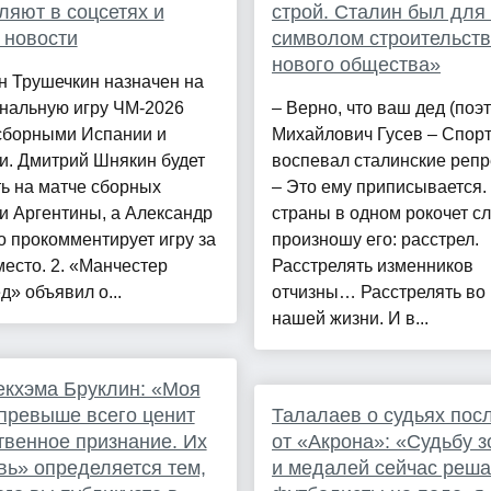
ляют в соцсетях и
строй. Сталин был для
 новости
символом строительст
нового общества»
н Трушечкин назначен на
нальную игру ЧМ-2026
– Верно, что ваш дед (поэ
сборными Испании и
Михайлович Гусев – Спорт
и. Дмитрий Шнякин будет
воспевал сталинские реп
ь на матче сборных
– Это ему приписывается.
и Аргентины, а Александр
страны в одном рокочет сл
 прокомментирует игру за
произношу его: расстрел.
место. 2. «Манчестер
Расстрелять изменников
» объявил о...
отчизны… Расстрелять во
нашей жизни. И в...
кхэма Бруклин: «Моя
превыше всего ценит
Талалаев о судьях посл
венное признание. Их
от «Акрона»: «Судьбу з
ь» определяется тем,
и медалей сейчас реша