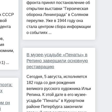
фронта принял постановление об
открытии выставки "Героическая
ых СССР
оборона Ленинграда" в Соляном
овой
переулке. Уже в 1944 году она
идента
стала центром сбора информации
о событиях ...
в,
мя
помним,
В музее-усадьбе «Пенаты» в
Репино завершили основную
) ...
реставрацию
Сегодня, 5 августа, исполняется
182 года со дня рождения
поэта:
великого русского художника Ильи
их
Репина. К этой дате в его музее-
усадьбе "Пенаты" в Курортном
ом он
районе Петербурга закончили
й