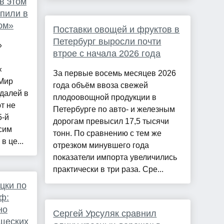
в этом
упили в
ом»
Поставки овощей и фруктов в
Петербург выросли почти
»
втрое с начала 2026 года
«
За первые восемь месяцев 2026
 Мир
года объём ввоза свежей
едалей в
плодоовощной продукции в
т не
Петербурге по авто- и железным
5-й
дорогам превысил 17,5 тысячи
сим
тонн. По сравнению с тем же
в це...
отрезком минувшего года
показатели импорта увеличились
практически в три раза. Сре...
цки по
ф:
но
Сергей Урсуляк сравнил
ищеских