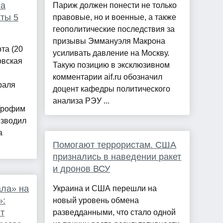
ла
Париж должен понести не только
кты 5
правовые, но и военные, а также
геополитические последствия за
призывы Эммануэля Макрона
та (20
усиливать давление на Москву.
овская
Такую позицию в эксклюзивном
комментарии aif.ru обозначил
раля
доцент кафедры политического
анализа РЭУ ...
 Трофим
изводил
а
Помогают террористам. США
признались в наведении ракет
и дронов ВСУ
ала» на
Украина и США перешли на
»:
новый уровень обмена
т
разведданными, что стало одной