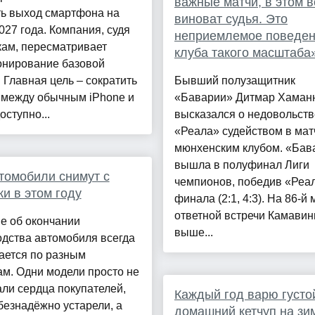
важные матчи, в этом в
ть выход смартфона на
виноват судья. Это
027 года. Компания, судя
неприемлемое поведен
кам, пересматривает
клуба такого масштаба
онирование базовой
 Главная цель – сократить
Бывший полузащитник
 между обычным iPhone и
«Баварии» Дитмар Хаман
оступно...
высказался о недовольств
«Реала» судейством в мат
мюнхенским клубом. «Бав
вышла в полуфинал Лиги
томобили снимут с
чемпионов, победив «Реал
и в этом году
финала (2:1, 4:3). На 86-й
ответной встречи Камавин
е об окончании
выше...
дства автомобиля всегда
ается по разным
м. Одни модели просто не
ли сердца покупателей,
Каждый год варю густо
безнадёжно устарели, а
домашний кетчуп на зим