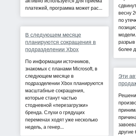
активно используется для приема
сдвину
платежей, программа может рас...
весну 2
по утеч
позици
В следующем месяце
модели.
планируются сокращения в
разрыв
подразделении Xbox
более д
По информации источников,
знакомых с планами Microsoft, в
Эти ав
следующем месяце в
продаж
подразделении Xbox планируются
масштабные сокращения,
Решени
которые станут частью
произво
стодневной «перезагрузки»
приним
бренда. Слухи о грядущих
причина
переменах ходят уже несколько
завоева
недель, а генер...
другие 