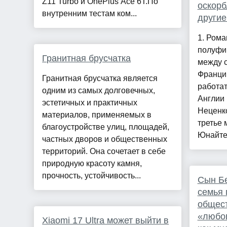
Z11 Turbo и OnePlus Ace 6T.По
оскорб
внутренним тестам ком...
другие
1. Рома
полуфи
Гранитная брусчатка
между 
Франци
Гранитная брусчатка является
работат
одним из самых долговечных,
Англии 
эстетичных и практичных
Неценко
материалов, применяемых в
третье 
благоустройстве улиц, площадей,
Юнайтед
частных дворов и общественных
территорий. Она сочетает в себе
природную красоту камня,
прочность, устойчивость...
Сын Бе
семья 
общест
«любов
Xiaomi 17 Ultra может выйти в