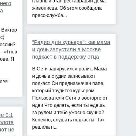
главный этап реставрации дома
 него
живописца. Об этом сообщила
ва
пресс-служба...
т Виктор
с)
"Радио для курьера": как мама
рессии?
и дочь запустили в Москве
 – «Гнев
подкаст в поддержку отца
ове. Я
В Сети завирусился ролик. Мама
и дочь в студии записывают
 имя
подкаст. Он предназначен папе,
который трудится курьером.
Пользователи Сети в восторге от
идеи Что делать, если ты едешь
за рулём и тебе ужасно скучно?
е 0:1
Конечно, слушать подкасты. Так
олота
решила п...
ют не