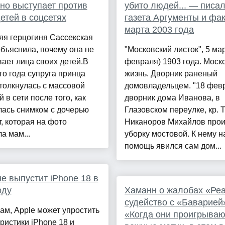
но выступает против
убито людей... — писа
етей в соцсетях
газета Аргументы и фа
марта 2003 года
яя герцогиня Сассекская
бъяснила, почему она не
"Московский листок", 5 мар
ает лица своих детей.В
февраля) 1903 года. Моск
го года супруга принца
жизнь. Дворник раненый
толкнулась с массовой
домовладельцем. "18 фев
й в сети после того, как
дворник дома Иванова, в
лась снимком с дочерью
Глазовском переулке, кр.
, которая на фото
Никаноров Михайлов про
а мам...
уборку мостовой. К нему н
помощь явился сам дом...
не выпустит iPhone 18 в
оду
Хаманн о жалобах «Ре
судейство с «Баварией
ам, Apple может упростить
«Когда они проигрываю
ристики iPhone 18 и