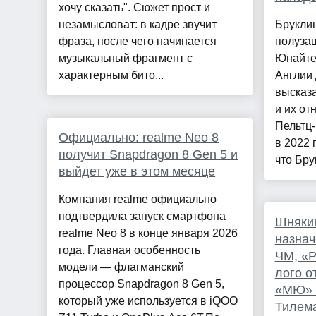
хочу сказать". Сюжет прост и
незамысловат: в кадре звучит
Бруклин
фраза, после чего начинается
полуза
музыкальный фрагмент с
Юнайте
характерным бито...
Англии 
высказа
и их от
Пельтц
Официально: realme Neo 8
в 2022 
получит Snapdragon 8 Gen 5 и
что Брук
выйдет уже в этом месяце
Компания realme официально
подтвердила запуск смартфона
Шнякин
realme Neo 8 в конце января 2026
назна
года. Главная особенность
ЧМ, «Р
модели — флагманский
лого о
процессор Snapdragon 8 Gen 5,
«МЮ» к
который уже используется в iQOO
Тилема