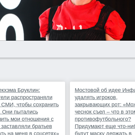
кхэма Бруклин:
Мостовой об идее Инф
ели распространяли
удалять игроков,
 СМИ, чтобы сохранить
закрывающих рот: «Мож
 Они пытались
чеснок съел – что в это
ить мои отношения с
противофутбольного?
 заставляли братьев
Придумают еще что-ни
ть на меня в соцсетях»
будут маску держать в