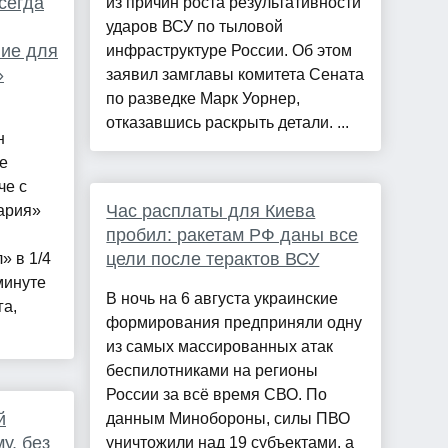
сегда
из причин роста результативности
ударов ВСУ по тыловой
ие для
инфраструктуре России. Об этом
»
заявил замглавы комитета Сената
по разведке Марк Уорнер,
отказавшись раскрыть детали. ...
н
е
че с
Час расплаты для Киева
ария»
пробил: ракетам РФ даны все
цели после терактов ВСУ
» в 1/4
 минуте
В ночь на 6 августа украинские
га,
формирования предприняли одну
из самых массированных атак
беспилотниками на регионы
России за всё время СВО. По
й
данным Минобороны, силы ПВО
у, без
уничтожили над 19 субъектами, а