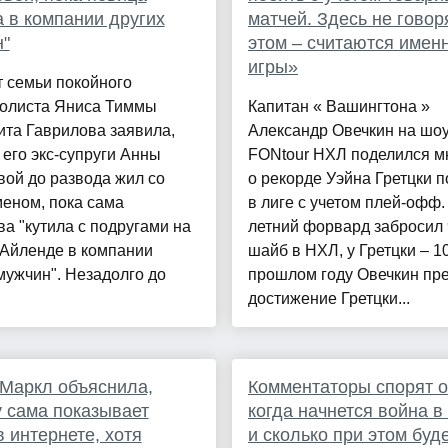
а в компании других
матчей. Здесь не говор
"
этом – считаются имен
игры»
 семьи покойного
болиста Яниса Тиммы
Капитан « Вашингтона »
та Гаврилова заявила,
Александр Овечкин на шо
 его экс-супруги Анны
FONtour НХЛ поделился 
ой до развода жил со
о рекорде Уэйна Гретцки п
еном, пока сама
в лиге с учетом плей-офф.
а "кутила с подругами на
летний форвард забросил
Айленде в компании
шайб в НХЛ, у Гретцки – 1
мужчин". Незадолго до
прошлом году Овечкин пр
достижение Гретцки...
Маркл объяснила,
Комментаторы спорят о
 сама показывает
когда начнется война в
в интернете, хотя
и сколько при этом буд