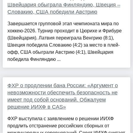
Швейцария обыграла Финляндию, Швеция –
Словакию, США победили Австрию
Завершается групповой этап чемпионата мира по
хоккею-2026. Турнир проходит в Цюрихе и Фрибуре
(Швейцария). Латвия переиграла Венгрию (8:1),
Швеция победила Словакию (4:2) за место в плей-
офф, США обыграли Австрию (4:1), Швейцария
победила Финляндию ...
ФХР о продлении бана России: «Аргумент о
невозможности обеспечить безопасность не
имеет под собой оснований. Обжалуем
решение ИИХФ в CAS»
ФХР выступила с заявлением о решении ИИХФ
продлить отстранение российских сборных от
международных соревнований. Совет ИИХФ считает