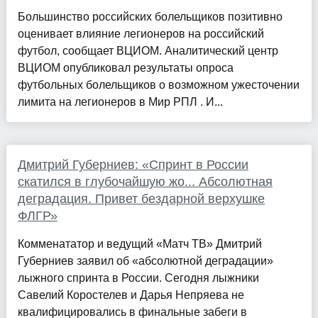
Большинство российских болельщиков позитивно
оценивает влияние легионеров на российский
футбол, сообщает ВЦИОМ. Аналитический центр
ВЦИОМ опубликовал результаты опроса
футбольных болельщиков о возможном ужесточении
лимита на легионеров в Мир РПЛ . И...
Дмитрий Губерниев: «Спринт в России
скатился в глубочайшую жо... Абсолютная
деградация. Привет бездарной верхушке
ФЛГР»
Комменататор и ведущий «Матч ТВ» Дмитрий
Губерниев заявил об «абсолютной деградации»
лыжного спринта в России. Сегодня лыжники
Савелий Коростелев и Дарья Непряева не
квалифицировались в финальные забеги в