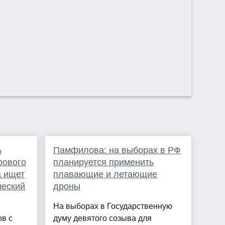
ь
Памфилова: на выборах в РФ
рового
планируется применить
а ищет
плавающие и летающие
ческий
дроны
На выборах в Государственную
ов с
думу девятого созыва для