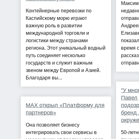
Максим
Контейнерные перевозки по
недавно
Каспийскому морю играют
отправи
важную роль в развитии
Андреем
международной торговли и
Елизаве
логистики между странами
показал
региона. Этот уникальный водный
время 
путь соединяет несколько
рассказ
государств и служит важным
отправи
звеном между Европой и Азией.
Благодаря вы...
"У мно
Павел 
МАХ открыл «Платформу для
подозр
партнеров»
бренд 
окруж
Она позволяет бизнесу
интегрировать свои сервисы в
50-летн