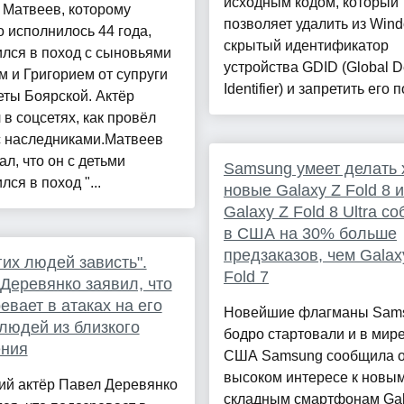
исходным кодом, который
 Матвеев, которому
позволяет удалить из Win
 исполнилось 44 года,
скрытый идентификатор
лся в поход с сыновьями
устройства GDID (Global D
 и Григорием от супруги
Identifier) и запретить его п
ты Боярской. Актёр
 в соцсетях, как провёл
с наследниками.Матвеев
ал, что он с детьми
Samsung умеет делать 
лся в поход "...
новые Galaxy Z Fold 8 и
Galaxy Z Fold 8 Ultra с
в США на 30% больше
предзаказов, чем Galax
гих людей зависть".
Fold 7
Деревянко заявил, что
евает в атаках на его
Новейшие флагманы Sam
людей из близкого
бодро стартовали и в мире
ения
США Samsung сообщила 
высоком интересе к новы
ий актёр Павел Деревянко
складным смартфонам Gal