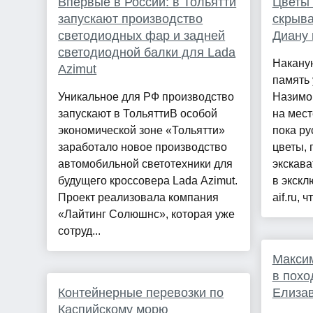
Впервые в России: в Тольятти
Цветы 
запускают производство
скрыва
светодиодных фар и задней
Диану 
светодиодной балки для Lada
Наканун
Azimut
память
Уникальное для РФ производство
Назимо
запускают в ТольяттиВ особой
на мест
экономической зоне «Тольятти»
пока ру
заработало новое производство
цветы, 
автомобильной светотехники для
экскава
будущего кроссовера Lada Azimut.
в экск
Проект реализовала компания
aif.ru, 
«Лайтинг Солюшнс», которая уже
сотруд...
Макси
в похо
Контейнерные перевозки по
Елизав
Каспийскому морю