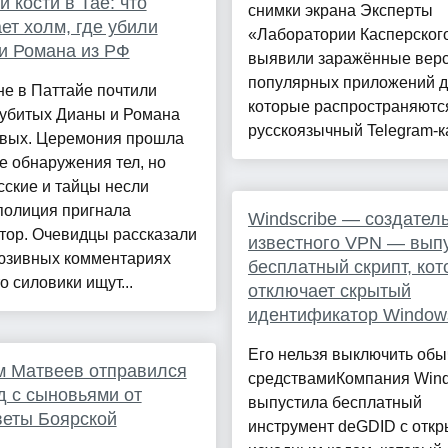
и кости в Тае: что
снимки экрана Эксперты
ет холм, где убили
«Лаборатории Касперског
и Романа из РФ
выявили заражённые вер
популярных приложений д
е в Паттайе почтили
которые распространяютс
 убитых Дианы и Романа
русскоязычный Telegram-ка
вых. Церемония прошла
е обнаружения тел, но
сские и тайцы несли
полиция пригнала
Windscribe — создател
тор. Очевидцы рассказали
известного VPN — вып
люзивных комментариях
бесплатный скрипт, ко
что силовики ищут...
отключает скрытый
идентификатор Window
Его нельзя выключить об
м Матвеев отправился
средствамиКомпания Wind
д с сыновьями от
выпустила бесплатный
еты Боярской
инструмент deGDID с отк