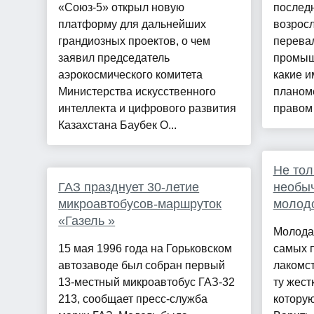
«Союз-5» открыл новую
последн
платформу для дальнейших
возросл
грандиозных проектов, о чем
перева
заявил председатель
промыш
аэрокосмического комитета
какие и
Министерства искусственного
планом
интеллекта и цифрового развития
правом 
Казахстана Баубек О...
Не тол
ГАЗ празднует 30-летие
необыч
микроавтобусов-маршруток
молодо
«Газель »
Молодая
15 мая 1996 года на Горьковском
самых 
автозаводе был собран первый
лакомст
13-местный микроавтобус ГАЗ-32
ту жест
213, сообщает пресс-служба
которую