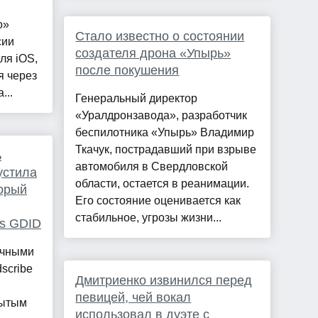
о»
Стало известно о состоянии
сии
создателя дрона «Упырь»
ля iOS,
после покушения
я через
...
Генеральный директор
«Уралдронзавода», разработчик
беспилотника «Упырь» Владимир
Ткачук, пострадавший при взрыве
ь
автомобиля в Свердловской
устила
области, остается в реанимации.
торый
Его состояние оценивается как
стабильное, угрозы жизни...
s GDID
ычными
scribe
Дмитриенко извинился перед
певицей, чей вокал
рытым
использовал в дуэте с