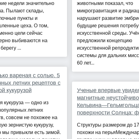
ие недели значительно
животными показал, что
а. Пылают склады,
микрогравитация и радиа
лочные пункты и
нарушают развитие эмбри
ленные цеха. О том,
будущие решения потреб
менно цели сейчас
искусственной среды. Учё
ерно выбиваются на
предложили концепцию
берегу ...
искусственной репродукт
системы для дальних мис
60 лет...
ько вареная с солью. 5
ных летних рецептов с
й кукурузой
Ученые впервые увиде
магнитные неустойчиво
 кукуруза — одно из
Кельвина—Гельмгольца
популярных летних
поверхности Солнца: ф
в, совсем не похожее на
кую зернистую кукурузу,
Структуры размером до 17
 мы привыкли есть зимой.
похожи на перьяМеждуна