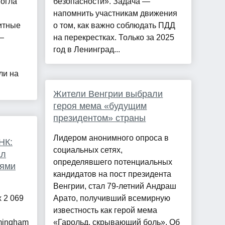
могла
безопасности». Задача —
напомнить участникам движения
итные
о том, как важно соблюдать ПДД
—
на перекрестках. Только за 2025
год в Ленинград...
ли на
Жители Венгрии выбрали
героя мема «будущим
президентом» страны
Лидером анонимного опроса в
НК:
социальных сетях,
ал
определявшего потенциальных
иями
кандидатов на пост президента
Венгрии, стал 79-летний Андраш
 2 069
Арато, получивший всемирную
известность как герой мема
mingham
«Гарольд, скрывающий боль». Об