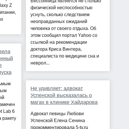
Бессонница является не столько
laxy Z
физической неспособностью
омпании,
уснуть, сколько следствием
ых
неоправданных ожиданий
человека от своего отдыха. Об
этом сообщил портал Yahoo со
ссылкой на рекомендации
доктора Криса Винтера,
вела
специалиста по медицине сна и
онный
неврол...
е
пуска
сьмым
Не удивляет: адвокат
ным
Успенской высказалась о
ий
магах в клинике Хайдарова
намечен
t Lab 6
Адвокат певицы Любови
 ракету
Успенской Елена Сенина
прокомментировала 5-tv.ru