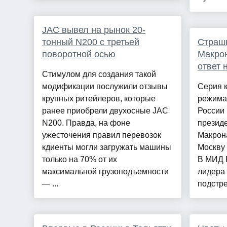
JAC вывел на рынок 20-
тонный N200 с третьей
Страш
поворотной осью
Макрон
ответ 
Стимулом для создания такой
модификации послужили отзывы
Серия к
крупных ритейлеров, которые
режима
ранее приобрели двухосные JAC
России
N200. Правда, на фоне
презид
ужесточения правил перевозок
Макрон
кдиенты могли загружать машины
Москву 
только на 70% от их
В МИД 
максимальной грузоподъемности
лидера 
— ...
подстре