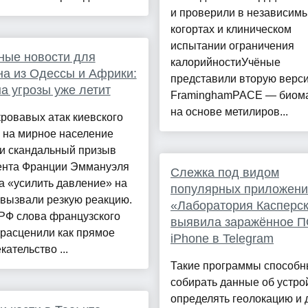
и проверили в независим
когортах и клиническом
испытании ограничения
ные новости для
калорийностиУчёные
а из Одессы и Африки:
представили вторую верс
на угрозы уже летит
FraminghamPACE — биом
на основе метилиров...
ровавых атак киевского
 на мирное население
 и скандальный призыв
ента Франции Эммануэля
Слежка под видом
а «усилить давление» на
популярных приложени
вызвали резкую реакцию.
«Лаборатория Касперск
РФ слова французского
выявила заражённое П
расценили как прямое
iPhone в Telegram
кательство ...
Такие программы способ
собирать данные об устро
определять геолокацию и 