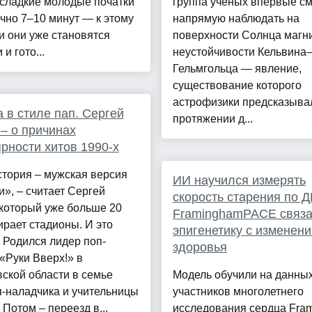
 сладкие молодые початки
группа ученых впервые с
чно 7–10 минут — к этому
напрямую наблюдать на
 они уже становятся
поверхности Солнца магн
и гото...
неустойчивости Кельвина
Гельмгольца — явление,
существование которого
астрофизики предсказыва
 в стиле пап. Сергей
протяжении д...
– о причинах
рности хитов 1990-х
тория – мужская версия
ИИ научился измерять
», – считает Сергей
скорость старения по Д
который уже больше 20
FraminghamPACE связ
ирает стадионы. И это
эпигенетику с изменен
 Родился лидер поп-
здоровья
«Руки Вверх!» в
ской области в семье
Модель обучили на данных
-наладчика и учительницы
участников многолетнего
 Потом – переезд в...
исследования сердца Fra