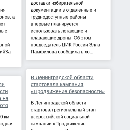
доставки избирательной
ция
документации в отдаленные и
онов, а
труднодоступные районы
уют
впервые планируется
ные
использовать летающие и
плавающие дроны. Об этом
ивной
председатель ЦИК России Элла
сийЗа
Памфилова сообщила в хо...
В Ленинградской области
ли
стартовала кампания
сти
«Продвижение безопасности»
 на
В Ленинградской области
ото
стартовал региональный этап
0 км
всероссийской социальной
родная
кампании «Продвижение