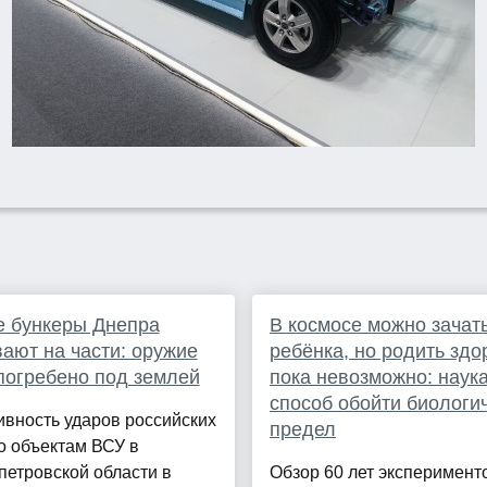
е бункеры Днепра
В космосе можно зачат
ают на части: оружие
ребёнка, но родить здо
огребено под землей
пока невозможно: наук
способ обойти биологи
вность ударов российских
предел
о объектам ВСУ в
етровской области в
Обзор 60 лет эксперимент