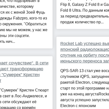
ся, что подозревает в
Flip 8, Galaxy Z Fold 8 и Ga
ичестве, которому
Fold 8 Ultra. По данным к
ся их с женой Зоей Фуць
за период предварительн
дежды Fabzpro, кого-то из
продаж количество пр...
о окружения. "Обратиться
ию мы не можем, у нас же
ны эти соцсети.
ть нич...
Rocket Lab успешно вы
японский радиолокаци
спутник на орбиту посл
июньского переноса за
ает сочувствие". В сети
дают трансформацию
QPS-SAR-13 стал уже во
 "Сумерек" Кристен
спутником iQPS, запущен
т
ракетой Electron, следующ
старт по этой программе 
"Сумерек" Кристен Стюарт
уже на конец августаRocke
 свет в Лос-Анджелесе, и
августа успешно запустила
в сети обсуждают её
Electron с японским
ормацию со времён