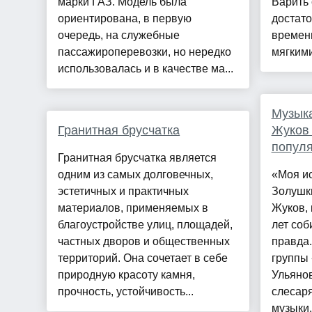
марки ГАЗ. Модель была
Варить
ориентирована, в первую
достато
очередь, на служебные
времени
пассажироперевозки, но нередко
мягкими 
использовалась и в качестве ма...
Музыка
Гранитная брусчатка
Жуков 
популя
Гранитная брусчатка является
одним из самых долговечных,
«Моя ис
эстетичных и практичных
Золушки
материалов, применяемых в
Жуков, 
благоустройстве улиц, площадей,
лет соб
частных дворов и общественных
правда.
территорий. Она сочетает в себе
группы 
природную красоту камня,
Ульянов
прочность, устойчивость...
слесаря
музыки.