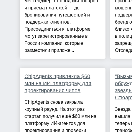
мессенджер: от продажи товаров
признал
и приёма платежей — до
мошенн
бронирования путешествий и
подверг
поддержки клиентов.
бренд о
Присоединиться к платформе
близког
могут зарегистрированные в
в полиц
России компании, которые
запреще
разместили приложе...
Отследи
ChipAgents привлекла $60
"Вызыв
млн на ИИ-платформу для
обсуж
проектирования чипов
звезды
Стюар
ChipAgents снова закрыла
крупный раунд. На этот раз
Звезда 
стартап получил ещё $60 млн на
вышла в
платформу ИИ-агентов для
теперь 
проектирования и проверки
трансф