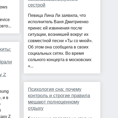
сестрой
dows
Певица Лина Ли заявила, что
evice
исполнитель Ваня Дмитриенко
овто...
принес ей извинения после
ситуации, возникшей вокруг их
совместной песни «Ты со мной».
Об этом она сообщила в своих
хиты:
социальных сетях. Во время
сольного концерта в московских
обрали
«...
y Z
Психология сна: почему
sung
контроль и строгие правила
, и в
мешают полноценному
о
отдыху
м
axy Z