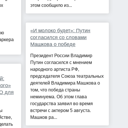
ых
этом сообщило из...
«И молоко будет»: Путин
ию
согласился со словами
аркера
Машкова о победе
Президент России Владимир
Путин согласился с мнением
народного артиста РФ,
председателя Союза театральных
й:
деятелей Владимира Машкова о
ого»
том, что победа страны
О для
неминуема. Об этом глава
государства заявил во время
ны
встречи с актером 5 августа.
йстве,
Машков ра...
делать