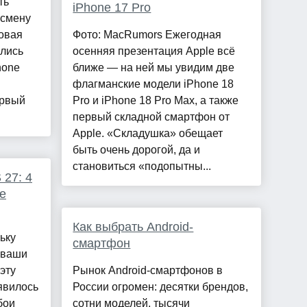
ть
iPhone 17 Pro
 смену
овая
Фото: MacRumors Ежегодная
ились
осенняя презентация Apple всё
hone
ближе — на ней мы увидим две
флагманские модели iPhone 18
ервый
Pro и iPhone 18 Pro Max, а также
первый складной смартфон от
Apple. «Складушка» обещает
быть очень дорогой, да и
становиться «подопытны...
 27: 4
е
Как выбрать Android-
ьку
смартфон
 ваши
эту
Рынок Android-смартфонов в
явилось
России огромен: десятки брендов,
бои
сотни моделей, тысячи