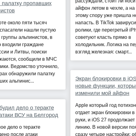
рассуждали, стоит ли носи
 палатку пропавших
айфон летом в чехле, а на
истов
этому спору уже пришла н
те около пяти тысяч
напасть. В TikTok завирус
 спасатели нашли пустую
ролики, где перегретый iP
 группы альпинистов, в
советуют класть прямо в
ю входили граждане
холодильник. Логика на п
сии и Литвы, поиски
взгляд железная: смарт...
жаются, сообщили в МЧС
ики. Ведомство уточнило,
орах обнаружили палатку
Экран блокировки в iOS
их альпинис...
новые функции, которы
изменили мой айфон
Apple который год потихон
будил дело о теракте
отдает экран блокировки в
атаки ВСУ на Белгород
руки, и iOS 27 продолжает 
ое дело о теракте
линию. В новой версии по
ено после атаки
сразу четыре настройки: о