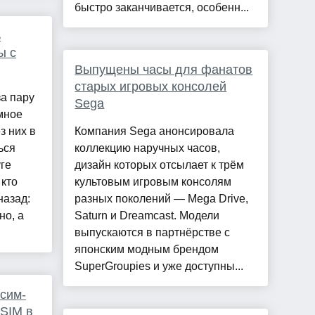
быстро заканчивается, особенн...
ь
ы с
Выпущены часы для фанатов
старых игровых консолей
а пару
Sega
мное
з них в
Компания Sega анонсировала
ься
коллекцию наручных часов,
ге
дизайн которых отсылает к трём
 кто
культовым игровым консолям
назад:
разных поколений — Mega Drive,
но, а
Saturn и Dreamcast. Модели
выпускаются в партнёрстве с
японским модным брендом
SuperGroupies и уже доступны...
 сим-
eSIM в