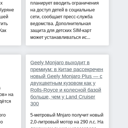
ых
планирует вводить ограничения
Куряне
на доступ детей в социальные
ашей
сети, сообщает пресс-служба
тить
ведомства. Дополнительная
Как
защита для детских SIM-карт
может устанавливаться ис...
Geely Monjaro выходит в
премиум: в Китае рассекречен
новый Geely Monjaro Plus — с
двухцветным кузовом как у
а
Rolls-Royce и колесной базой
ов» на
больше, чем у Land Cruiser
дётся
300
ого
5-метровый Mnjaro получит новый
го
2,0-литровый мотор на 290 л.с. На