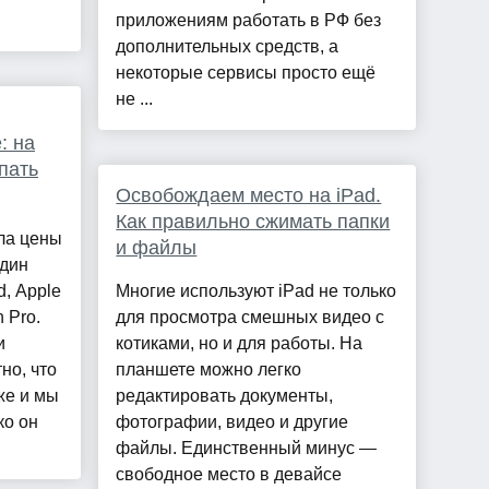
приложениям работать в РФ без
дополнительных средств, а
некоторые сервисы просто ещё
не ...
: на
упать
Освобождаем место на iPad.
Как правильно сжимать папки
ла цены
и файлы
один
, Apple
Многие используют iPad не только
 Pro.
для просмотра смешных видео с
и
котиками, но и для работы. На
но, что
планшете можно легко
же и мы
редактировать документы,
ко он
фотографии, видео и другие
файлы. Единственный минус —
свободное место в девайсе