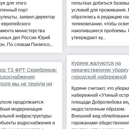
уя для этого
попытках добиться базов
етенный порт
условий для проживания. 
улешты, заявил директор
обратились в редакцию н
 европейского
телекомпании, чтобы осве
амента министерства
накопившиеся проблемы. 
анных дел России Юрий
утверждают ку...
н. По словам Пилипсо...
Куряне жалуются на
ор ТЗ ФРТ Серебряков:
некачественную уборку
водоснабжения
городской набережной
оля мы не теряли ни
Куряне считают, что уборк
набережной «Утиный остр
уполе продолжается
площади Добролюбова ве
бная модернизация
недостаточным образом.
альной инфраструктуры:
Внешний вид облюбованн
объекты водоснабжения и
горожанами общественно