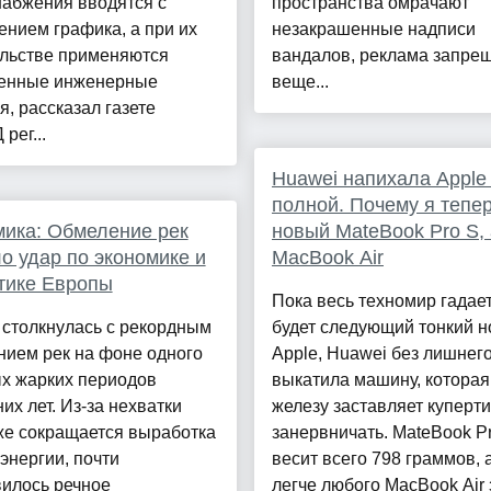
набжения вводятся с
пространства омрачают
нием графика, а при их
незакрашенные надписи
ельстве применяются
вандалов, реклама запре
енные инженерные
веще...
, рассказал газете
рег...
Huawei напихала Apple
полной. Почему я тепер
ика: Обмеление рек
новый MateBook Pro S, 
о удар по экономике и
MacBook Air
тике Европы
Пока весь техномир гадает
 столкнулась с рекордным
будет следующий тонкий н
нием рек на фоне одного
Apple, Huawei без лишнег
ых жарких периодов
выкатила машину, которая
их лет. Из-за нехватки
железу заставляет куперт
же сокращается выработка
занервничать. MateBook P
энергии, почти
весит всего 798 граммов, 
вилось речное
легче любого MacBook Air 