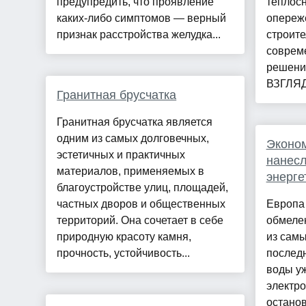
предупредить, что проявление
теплос
каких-либо симптомов — верный
опереже
признак расстройства желудка...
строит
соврем
решения
ВЗГЛЯД 
Гранитная брусчатка
Гранитная брусчатка является
одним из самых долговечных,
Эконом
эстетичных и практичных
нанесл
материалов, применяемых в
энерге
благоустройстве улиц, площадей,
частных дворов и общественных
Европа
территорий. Она сочетает в себе
обмеле
природную красоту камня,
из сам
прочность, устойчивость...
последн
воды у
электро
остано