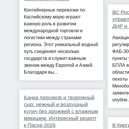
Контейнерные перевозки по
ВС Рос
Каспийскому морю играют
управл
важную роль в развитии
ДНР и 
международной торговли и
логистики между странами
Авиаци
региона. Этот уникальный водный
регули
путь соединяет несколько
ФАБ-30
государств и служит важным
пункты 
звеном между Европой и Азией.
БПЛА в
Благодаря вы...
области
пехоты 
Минобо
заявил
Банка персиков и творожный
опубли..
сыр: нежный и воздушный
кулич без дрожжей с влажным
мякишем. Интересный рецепт
к Пасхе-2026
В Кирг