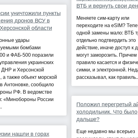
ВТБ и вернуть свои ден
сии уничтожили пункты
Меняете сим-карту или
ения дронов ВСУ в
переходите на eSIM? Тепе
Херсонской области
одной замены мало: ВТБ т
онные удары
отдельно подтвердить это
руемыми бомбами
действие, иначе доступ к 
00 и ФАБ-500 поразили
могут заморозить. Причем
управления украинских
правило касается и физич
 ДНР и Херсонской
симки, и электронной. Нед
, а также объект морской
рассказывал, как правиль..
в Антоновке, сообщило
роны РФ. В ведомстве
и: «Минобороны России
Положил перегретый а
.
холодильник. Что было
дальше?
Еще недавно мы всерьез
изии нашли в горах