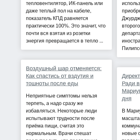
тепловентилятор, ИК-панель или
использ
даже теплый пол на кабеле,
приобр
показатель КПД равняется
Джурдж
практически 100%. Это значит, что
второго
почти вся взятая из розетки
департ
энергия превращается в тепло ...
иностр
Пилипсо
Воздушный шар отменяется:
Как спастись от вздутия и
Директ
тошноты после еды
Ради 
Мариуп
Неприятные симптомы нельзя
дня
терпеть, а надо сразу же
избавляться. Некоторые люди
В Мари
испытывают трудности после
масшта
приёма пищи, считая это
коммун
нормальным. Врачи спешат
новые 