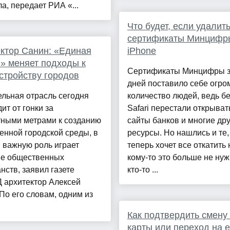
а, передает РИА «...
Что будет, если удалит
сертификаты Минцифр
ктор Санин: «Единая
iPhone
» меняет подходы к
Сертификаты Минцифры з
стройству городов
дней поставило себе огро
льная отрасль сегодня
количество людей, ведь бе
ит от гонки за
Safari перестали открыват
тными метрами к созданию
сайты банков и многие дру
енной городской среды, в
ресурсы. Но нашлись и те,
 важную роль играет
теперь хочет все откатить 
ие общественных
кому-то это больше не нуж
нств, заявил газете
кто-то ...
 архитектор Алексей
По его словам, одним из
Как подтвердить смену
карты или переход на 