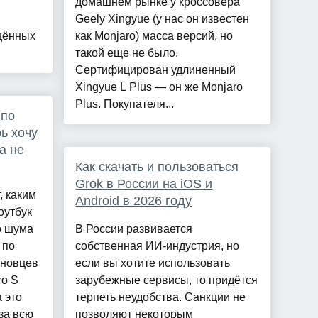
домашнем рынке у кроссовера
Geely Xingyue (у нас он известен
щённых
как Monjaro) масса версий, но
такой еще не было.
Сертифицирован удлиненный
Xingyue L Plus — он же Monjaro
Plus. Покупателя...
 по
ь хочу
а не
Как скачать и пользоваться
Grok в России на iOS и
, каким
Android в 2026 году
оутбук
о шума
В России развивается
 по
собственная ИИ-индустрия, но
иновцев
если вы хотите использовать
ro S
зарубежные сервисы, то придётся
а это
терпеть неудобства. Санкции не
за всю
позволяют некоторым