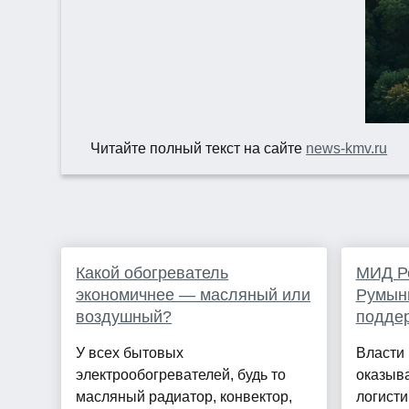
Читайте полный текст на сайте
news-kmv.ru
Какой обогреватель
МИД Р
экономичнее — масляный или
Румын
воздушный?
подде
У всех бытовых
Власти
электрообогревателей, будь то
оказыв
масляный радиатор, конвектор,
логисти