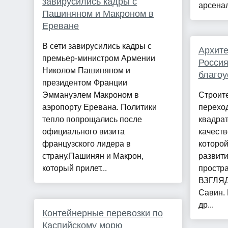
завирусились кадры с
арсенал
Пашиняном и Макроном в
Ереване
В сети завирусились кадры с
Архите
премьер-министром Армении
Россия
Николом Пашиняном и
благоу
президентом Франции
Эммануэлем Макроном в
Строите
аэропорту Еревана. Политики
переход
тепло попрощались после
квадра
официального визита
качеств
французского лидера в
которой
страну.Пашинян и Макрон,
развит
который прилет...
простра
ВЗГЛЯД
Савин. 
др...
Контейнерные перевозки по
Каспийскому морю