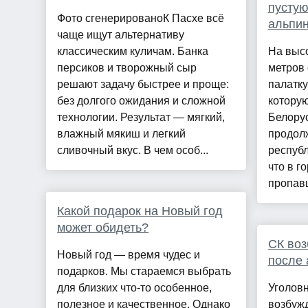
пустую
Фото сгенерированоК Пасхе всё
альпин
чаще ищут альтернативу
классическим куличам. Банка
На высо
персиков и творожный сыр
метров
решают задачу быстрее и проще:
палатку
без долгого ожидания и сложной
котору
технологии. Результат — мягкий,
Белорус
влажный мякиш и легкий
продол
сливочный вкус. В чем особ...
республ
что в г
пропавш
Какой подарок на Новый год
может обидеть?
СК воз
Новый год — время чудес и
после 
подарков. Мы стараемся выбрать
для близких что-то особенное,
Уголовн
полезное и качественное. Однако
возбужд