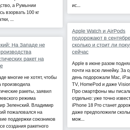
ство, а Румынии
ис...
ь взорвать 100 кг
ки, ...
Apple Watch и AirPods
подорожают в сентябре
кий: На Западе не
сколько и стоит ли пок
производства
сейчас
тических ракет на
Apple в июне разом подня
е
почти на всю линейку. За 
де многие не хотят, чтобы
день подорожали Mac, iPad
а производила
TV, HomePod и даже Vision
ические ракеты, заявил
Про смартфоны мы писал
иевского режима
отдельно: уже точно извест
ир Зеленский. Владимир
iPhone 18 Pro станет доро
кий пожаловался на
даже предположили сколь
вие поддержки союзников
мож...
се создания ракетного