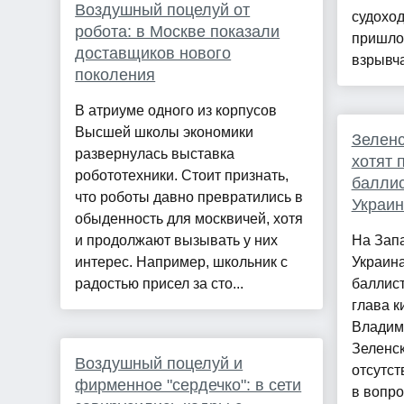
Воздушный поцелуй от
судоход
робота: в Москве показали
пришлос
доставщиков нового
взрывчат
поколения
В атриуме одного из корпусов
Высшей школы экономики
Зеленс
развернулась выставка
хотят 
робототехники. Стоит признать,
баллис
что роботы давно превратились в
Украин
обыденность для москвичей, хотя
и продолжают вызывать у них
На Запа
интерес. Например, школьник с
Украин
радостью присел за сто...
баллист
глава к
Владим
Зеленс
Воздушный поцелуй и
отсутст
фирменное "сердечко": в сети
в вопро