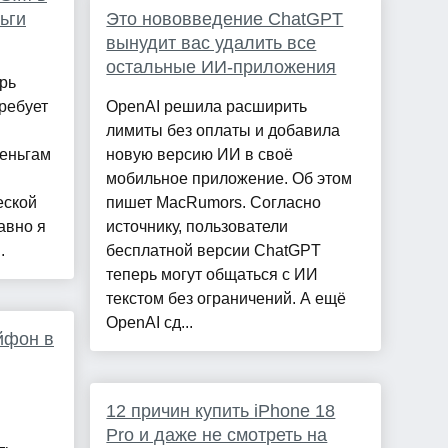
ьги
Это нововведение ChatGPT
вынудит вас удалить все
остальные ИИ-приложения
рь
ребует
OpenAI решила расширить
лимиты без оплаты и добавила
деньгам
новую версию ИИ в своё
мобильное приложение. Об этом
еской
пишет MacRumors. Согласно
авно я
источнику, пользователи
.
бесплатной версии ChatGPT
теперь могут общаться с ИИ
текстом без ограничений. А ещё
OpenAI сд...
йфон в
12 причин купить iPhone 18
Pro и даже не смотреть на