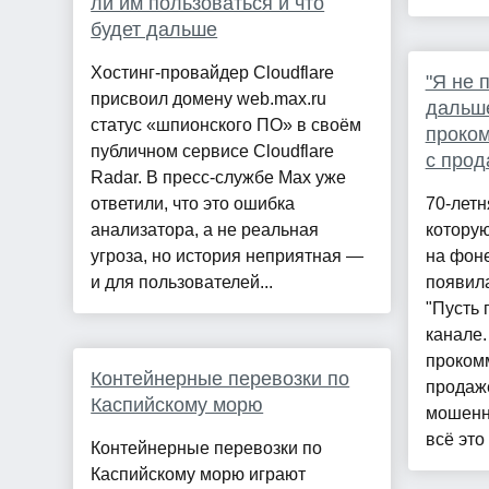
ли им пользоваться и что
будет дальше
Хостинг-провайдер Cloudflare
"Я не 
присвоил домену web.max.ru
дальше
статус «шпионского ПО» в своём
проко
публичном сервисе Cloudflare
с прод
Radar. В пресс-службе Max уже
ответили, что это ошибка
70-летн
анализатора, а не реальная
которую
угроза, но история неприятная —
на фон
и для пользователей...
появил
"Пусть 
канале
проком
Контейнерные перевозки по
продаж
Каспийскому морю
мошенн
всё это 
Контейнерные перевозки по
Каспийскому морю играют