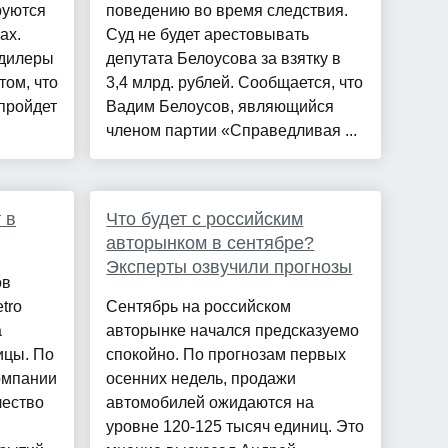
руются
поведению во время следствия.
ах.
Суд не будет арестовывать
 дилеры
депутата Белоусова за взятку в
том, что
3,4 млрд. рублей. Сообщается, что
пройдет
Вадим Белоусов, являющийся
членом партии «Справедливая ...
 в
Что будет с российским
авторынком в сентябре?
Эксперты озвучили прогнозы
ов
tro
Сентябрь на российском
а
авторынке начался предсказуемо
ицы. По
спокойно. По прогнозам первых
омпании
осенних недель, продажи
чество
автомобилей ожидаются на
уровне 120-125 тысяч единиц. Это