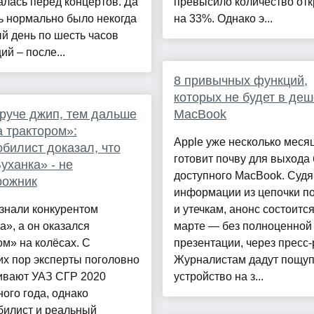
лась перед концертов. Да
превысило количество от
ь нормально было некогда
на 33%. Однако э...
й день по шесть часов
ий – после...
8 привычных функций,
которых не будет в де
руче джип, тем дальше
MacBook
а трактором»:
Apple уже несколько меся
билист доказал, что
готовит почву для выхода
уханка» - не
доступного MacBook. Судя
рожник
информации из цепочки п
знали конкурентом
и утечкам, анонс состоится
а», а он оказался
марте — без полноценной
м» на колёсах. С
презентации, через пресс-
х пор эксперты поголовно
Журналистам дадут пощуп
ивают УАЗ СГР 2020
устройство на з...
ого года, однако
билист и реальный