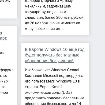
№704,
Валерии (Лерчек) и Артему
Чекалиным, задолжавшим
государству, по данным
следствия, более 200 млн рублей,
до 26 ноября. Но не изменят ли
меру пресечения им ...
ет
арт.
В Европе Windows 10 ещё год
оги
будет получать бесплатные
обновления без условий
 форуме
Изображение: Windows Central
кве.
Компания Microsoft подтвердила,
ычных
что пользователи Windows 10 в
ные
странах Европейской
енное
экономической зоны (ЕЭЗ)
продолжать получать бесплатные
обновления безопасности до 14