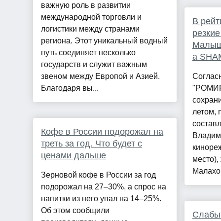
важную роль в развитии
международной торговли и
В рейт
логистики между странами
резкие
региона. Этот уникальный водный
Малыш
путь соединяет несколько
а SHA
государств и служит важным
звеном между Европой и Азией.
Соглас
Благодаря вы...
"РОМИР
сохрани
летом, 
состав
Кофе в России подорожал на
Владими
треть за год. Что будет с
кинореж
ценами дальше
место),
Малахов 
Зерновой кофе в России за год
подорожал на 27–30%, а спрос на
напитки из него упал на 14–25%.
Об этом сообщили
Слабый