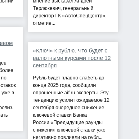
крытий
мнение высказал Андрей
Терлюкевич, генеральный
директор ГК «АвтоСпецЦентр»,
отметив...
шевом
«Ключ» к рублю. Что будет с
валютными курсами после 12
цев
сентября
 более
 по
Рубль будет плавно слабеть до
оставок
конца 2025 года, сообщили
 уже в
опрошенные aif.ru эксперты. Эту
тенденцию усилит ожидаемое 12
релиз.
сентября очередное снижение
ать
ключевой ставки Банка
России.«Предыдущие раунды
снижения ключевой ставки уже
негативно повлияли на рубл...