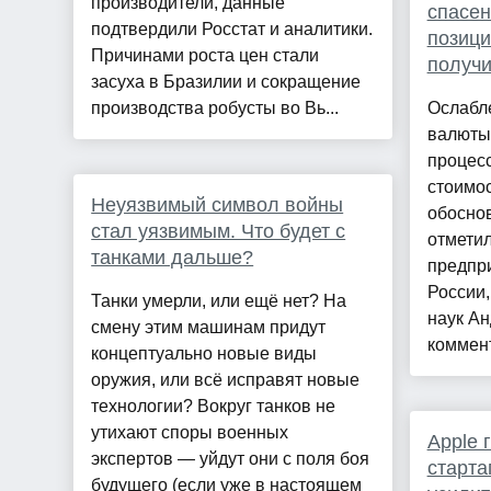
производители, данные
спасен
подтвердили Росстат и аналитики.
позици
Причинами роста цен стали
получи
засуха в Бразилии и сокращение
производства робусты во Вь...
Ослабл
валюты
процес
стоимо
Неуязвимый символ войны
обосно
стал уязвимым. Что будет с
отмети
танками дальше?
предпр
России,
Танки умерли, или ещё нет? На
наук Ан
смену этим машинам придут
коммент
концептуально новые виды
оружия, или всё исправят новые
технологии? Вокруг танков не
утихают споры военных
Apple 
экспертов — уйдут они с поля боя
старта
будущего (если уже в настоящем