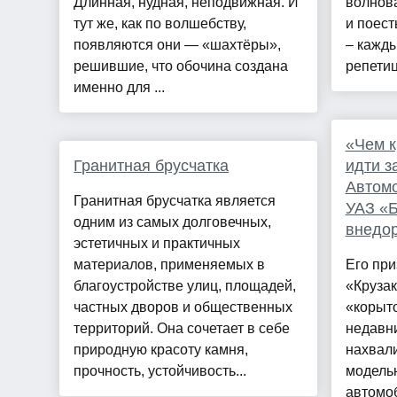
Длинная, нудная, неподвижная. И
волнова
тут же, как по волшебству,
и поест
появляются они — «шахтёры»,
– кажды
решившие, что обочина создана
репетиц
именно для ...
«Чем к
Гранитная брусчатка
идти з
Автомо
Гранитная брусчатка является
УАЗ «Б
одним из самых долговечных,
внедо
эстетичных и практичных
материалов, применяемых в
Его при
благоустройстве улиц, площадей,
«Крузак
частных дворов и общественных
«корыто
территорий. Она сочетает в себе
недавни
природную красоту камня,
нахвал
прочность, устойчивость...
модельн
автомо