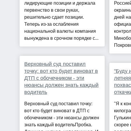
лидирующие позиции и держала
Россией
первенство в свои руках,
окраины
решительно сдает позиции.
дней на
Теперь из-за ослабления
официал
национальной валюты компания
контрол
вынуждена в срочном порядке с...
Минобо
Покровк
Верховный суд поставил
точку: вот кто будет виноват в
"Буду 
ДТП с обочечником - эти
летняя
нюансы должен знать каждый
похвас
водитель
откачк
Верховный суд поставил точку:
"Я к ко
вот кто будет виноват в ДТП с
килогра
обочечником - эти нюансы должен
Гулькин
знать каждый водительПробка.
скорее 