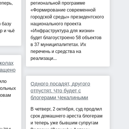
еперь,
региональной программе
«Формирование современной
городской среды» президентского
 базу
национального проекта
р и чьё
«Инфраструктура для жизни»
будет благоустроено 58 объектов
в 37 муниципалитетах. Их
перечень и средства на
реализаци...
колах
ращено
ило
Одного посадят, другого
рольных
отпустят. Что будет с
ловам
блогерами Чекалиными
В четверг, 2 октября, суд продлил
срок домашнего ареста блогерам
и теперь уже бывшим супругам