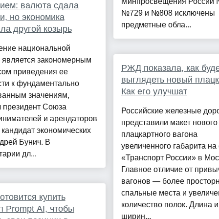
Минпросвещения России 
ием: валюта сдала
№729 и №808 исключены
и, но экономика
предметные обла...
ла другой козырь
ение национальной
 является закономерным
РЖД показала, как буд
сом приведения ее
выглядеть новый плацк
сти к фундаментально
Как его улучшат
ванным значениям,
л президент Союза
Российские железные дор
инимателей и арендаторов
представили макет нового
 кандидат экономических
плацкартного вагона
дрей Бунич. В
увеличенного габарита на
арии дл...
«Транспорт России» в Мос
Главное отличие от прив
вагонов — более простор
спальные места и увелич
готовится купить
количество полок. Длина и
п Prompt AI, чтобы
ширин...