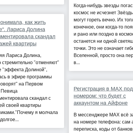
Когда-нибудь звезды погас
космос не исчезнет Звёзд
могут гореть вечно. Их то
понимала, как жить
конечное, они когда-то по
". Лариса Долина
и рано или поздно в космо
мментировала скандал
останется ни одной светя
ажей квартиры
точки. Это не означает гиб
яя Лариса Долина,
Вселенной, просто она пе
 стремительно "отменяют"
в...
е "эффекта Долиной",
ась в эфире программы
говорят" на Первом
Регистрация в MAX под
. Певица
номером: что будет с
ментировала скандал с
аккаунтом на Айфоне
ей своей квартиры
иками."Почему я молчала
В мессенджере MAX всё з
долгое...
на номере телефона: сам а
переписка, коды от банков