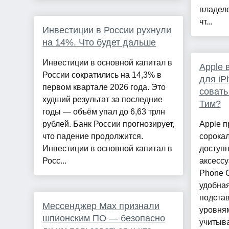
владеле
чт...
Инвестиции в России рухнули
на 14%. Что будет дальше
Инвестиции в основной капитал в
Apple 
России сократились на 14,3% в
для iP
первом квартале 2026 года. Это
совать
худший результат за последние
Тим?
годы — объём упал до 6,63 трлн
рублей. Банк России прогнозирует,
Apple п
что падение продолжится.
сорокал
Инвестиции в основной капитал в
доступн
Росс...
аксессу
Phone G
удобная
подстав
Мессенджер Max признали
уровням
шпионским ПО — безопасно
учитыва