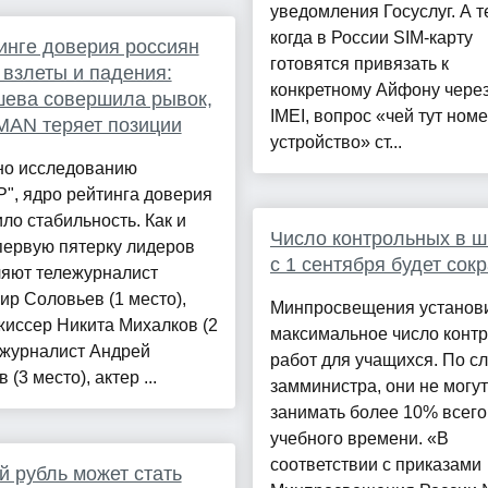
уведомления Госуслуг. А т
когда в России SIM-карту
инге доверия россиян
готовятся привязать к
 взлеты и падения:
конкретному Айфону через
ева совершила рывок,
IMEI, вопрос «чей тут номе
MAN теряет позиции
устройство» ст...
но исследованию
", ядро рейтинга доверия
ло стабильность. Как и
Число контрольных в ш
первую пятерку лидеров
с 1 сентября будет сок
ляют тележурналист
р Соловьев (1 место),
Минпросвещения установ
иссер Никита Михалков (2
максимальное число конт
 журналист Андрей
работ для учащихся. По с
(3 место), актер ...
замминистра, они не могут
занимать более 10% всего
учебного времени. «В
соответствии с приказами
 рубль может стать