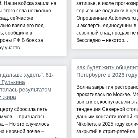
. Наши войска зашли на
затишье, в июле прогнози
 этого села несколько
серьезные подвижки в цен
зад, сейчас же
Опрошенные Autonews.ru
ьно взяли его под
и эксперты единодушны в 
ь, сообщили в
сезонный спад продаж не 
роны РФ.В боях за
бесследно – некотор...
у участв...
Как будет жить общепит
и дальше худеть": 61-
Петербурге в 2026 году
 Гулькина
Волна закрытия ресторан
талась результатом
прокатилась по Москве. Me
и жира
выясняет, коснулась ли эт
нцерту сбросила пять
тенденция Северной стол
ммов, – призналась
данным консалтинговой к
а. – Но это случилось
Nikoliers, в 2025 году коли
на нервной почве –
закрытий в стрит-ретейле