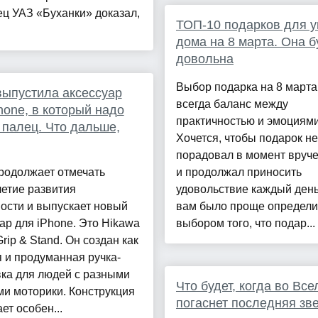
ц УАЗ «Буханки» доказал,
ТОП-10 подарков для у
дома на 8 марта. Она б
довольна
Выбор подарка на 8 марта
выпустила аксессуар
всегда баланс между
hone, в который надо
практичностью и эмоциями
 палец. Что дальше,
Хочется, чтобы подарок не
порадовал в момент вруче
родолжает отмечать
и продолжал приносить
етие развития
удовольствие каждый день
ости и выпускает новый
вам было проще определи
ар для iPhone. Это Hikawa
выбором того, что подар...
rip & Stand. Он создан как
 и продуманная ручка-
ка для людей с разными
Что будет, когда во Вс
и моторики. Конструкция
погаснет последняя зв
ет особен...