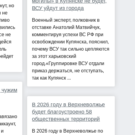
могилы» в Купянске не будет,
нут, но
ВСУ уйдут из города
ы не
пливо
Военный эксперт, полковник в
явились
отставке Анатолий Матвийчук,
се не
комментируя успехи ВС РФ при
щейся
освобождении Купянска, пояснил,
ель
почему ВСУ так сильно цепляются
рейдет
за этот харьковский
город.«Группировке ВСУ отдали
приказ держаться, не отступать,
так как Купянск ...
 чужим
В 2026 году в Верхневолжье
будет благоустроено 58
авязано
общественных территорий
ккаунт,
 и
В 2026 году в Верхневолжье по