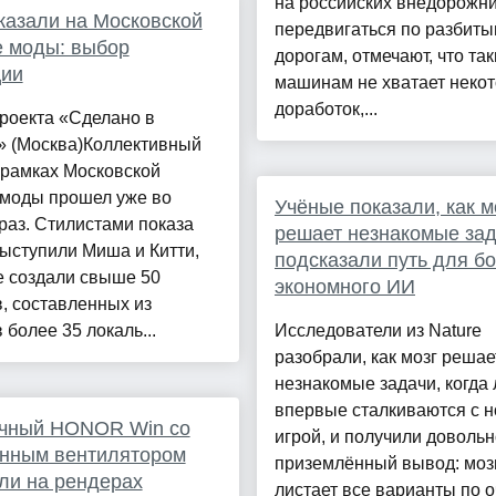
на российских внедорожн
казали на Московской
передвигаться по разбит
 моды: выбор
дорогам, отмечают, что та
ции
машинам не хватает неко
доработок,...
роекта «Сделано в
» (Москва)Коллективный
 рамках Московской
 моды прошел уже во
Учёные показали, как м
раз. Стилистами показа
решает незнакомые зад
ыступили Миша и Китти,
подсказали путь для б
е создали свыше 50
экономного ИИ
, составленных из
 более 35 локаль...
Исследователи из Nature
разобрали, как мозг решае
незнакомые задачи, когда
впервые сталкиваются с 
чный HONOR Win со
игрой, и получили довольн
енным вентилятором
приземлённый вывод: моз
ли на рендерах
листает все варианты по о