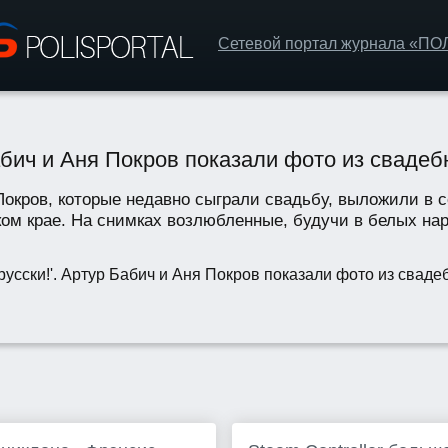
Сетевой портал журнала «П
Бабич и Аня Покров показали фото из сваде
окров, которые недавно сыграли свадьбу, выложили в с
ом крае. На снимках возлюбленные, будучи в белых нар