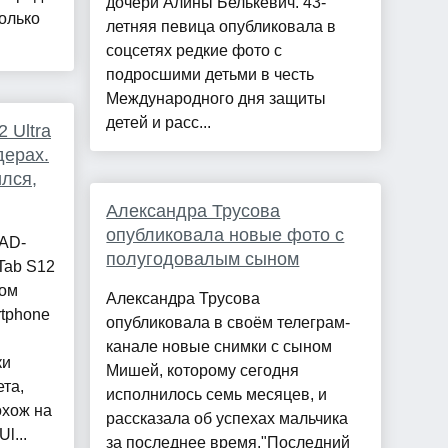
дочери Алины Белькевич. 43-
олько
летняя певица опубликовала в
соцсетях редкие фото с
подросшими детьми в честь
Международного дня защиты
детей и расс...
 Ultra
дерах.
ился,
Александра Трусова
опубликовала новые фото с
CAD-
полугодовалым сыном
Tab S12
ром
Александра Трусова
tphone
опубликовала в своём телеграм-
канале новые снимки с сыном
ки
Мишей, которому сегодня
та,
исполнилось семь месяцев, и
охож на
рассказала об успехах мальчика
l...
за последнее время."Последний