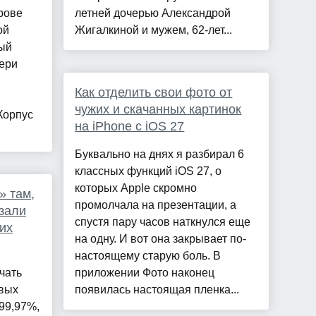
рове
летней дочерью Александрой
ой
Жигалкиной и мужем, 62-лет...
ый
ери
Как отделить свои фото от
чужих и скачанных картинок
Корпус
на iPhone с iOS 27
Буквально на днях я разбирал 6
классных функций iOS 27, о
которых Apple скромно
» там,
промолчала на презентации, а
азали
спустя пару часов наткнулся еще
их
на одну. И вот она закрывает по-
настоящему старую боль. В
чать
приложении Фото наконец
вых
появилась настоящая пленка...
 99,97%,