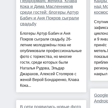
Перформанс жениха, Клава
Кадры
Кока и Дима Масленников
над Мо
среди гостей: блогеры Артур
космос
Бабич и Аня Покров сыграли
Спутни
свадьбу
зафикс
Блогеры Артур Бабич и Аня
циклона
Покров сыграли свадьбу. 26-
и 9 ян
летние молодожёны пока не
принёс 
опубликовали профессиональные
метель.
фото с торжества, но многие
показыв
гости, среди которых были
прибли
Наталья Рудова, Эльдар
региону
Джарахов, Алексей Столяров с
накрыл .
женой Верой Бондаренко, Клава
Кока...
Google
Androi
В сети появились новые фото