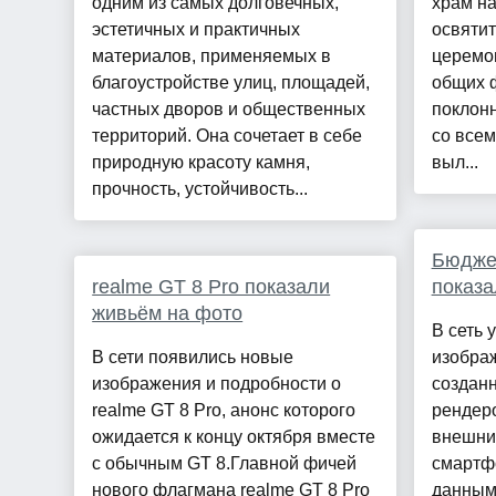
одним из самых долговечных,
храм на
эстетичных и практичных
освятит
материалов, применяемых в
церемон
благоустройстве улиц, площадей,
общих 
частных дворов и общественных
поклон
территорий. Она сочетает в себе
со все
природную красоту камня,
выл...
прочность, устойчивость...
Бюджет
realme GT 8 Pro показали
показа
живьём на фото
В сеть 
В сети появились новые
изображ
изображения и подробности о
создан
realme GT 8 Pro, анонс которого
рендер
ожидается к концу октября вместе
внешни
с обычным GT 8.Главной фичей
смартф
нового флагмана realme GT 8 Pro
данным 