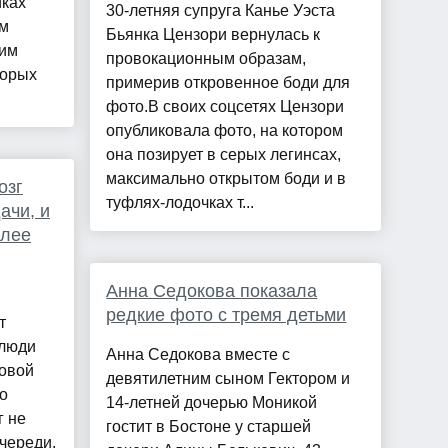
иках
30-летняя супруга Канье Уэста
ым
Бьянка Цензори вернулась к
ким
провокационным образам,
торых
примерив откровенное боди для
фото.В своих соцсетях Цензори
опубликовала фото, на котором
она позирует в серых легинсах,
максимально открытом боди и в
озг
туфлях-лодочках т...
ачи, и
олее
Анна Седокова показала
редкие фото с тремя детьми
т
 люди
Анна Седокова вместе с
новой
девятилетним сыном Гектором и
о
14-летней дочерью Моникой
г не
гостит в Бостоне у старшей
череди.