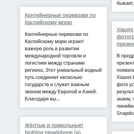
бывает,
Контейнерные перевозки по
Каспийскому морю
Xiaomi
Контейнерные перевозки по
фотогр
Каспийскому морю играют
презен
важную роль в развитии
международной торговли и
В пред
логистики между странами
презент
региона. Этот уникальный водный
появил
путь соединяет несколько
Xiaomi 
государств и служит важным
фото ус
звеном между Европой и Азией.
резуль
Благодаря вы...
знаем, 
линейки
Snapdra
Жёлтые и прикольные!
Nothing Headphone (a)