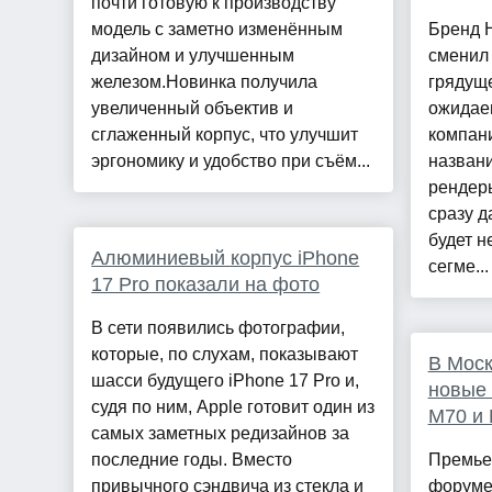
почти готовую к производству
модель с заметно изменённым
Бренд 
дизайном и улучшенным
сменил
железом.Новинка получила
грядущ
увеличенный объектив и
ожидае
сглаженный корпус, что улучшит
компан
эргономику и удобство при съём...
назван
рендеры
сразу д
будет н
Алюминиевый корпус iPhone
сегме...
17 Pro показали на фото
В сети появились фотографии,
которые, по слухам, показывают
В Моск
шасси будущего iPhone 17 Pro и,
новые 
судя по ним, Apple готовит один из
М70 и
самых заметных редизайнов за
последние годы. Вместо
Премье
привычного сэндвича из стекла и
форуме