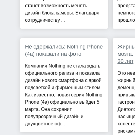
станет возможность менять
предста
дизайн блока камеры. Благодаря
немног
сотрудничеству ...
прошлог
Не сдержались: Nothing Phone
Жирны
(4a) показали на фото
мозга:
30 лет
Компания Nothing не стала ждать
официального релиза и показала
Это нев
дизайн нового смартфона с яркой
жирный
подсветкой и фирменным стилем.
деменц
Как известно, новая серия Nothing
привык
Phone (4a) официально выйдет 5
гастрон
марта. Она сохранит
Диетоло
полупрозрачный дизайн и
насыще
двухцветное оф...
холест
рисками