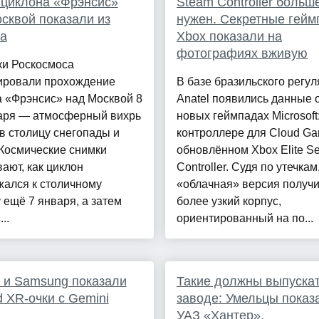
 циклона «Фрэнсис»
Steam Controller больш
сквой показали из
нужен. Секретные гей
а
Xbox показали на
фотографиях вживую
ки Роскосмоса
ировали прохождение
В базе бразильского регул
 «Фрэнсис» над Москвой 8
Anatel появились данные 
варя — атмосферный вихрь
новых геймпадах Microsoft
в столицу снегопады и
контроллере для Cloud Ga
Космические снимки
обновлённом Xbox Elite Se
ают, как циклон
Controller. Судя по утечкам
жался к столичному
«облачная» версия получ
 ещё 7 января, а затем
более узкий корпус,
..
ориентированный на по...
 и Samsung показали
Такие должны выпускат
d XR-очки с Gemini
заводе: Умельцы показ
УАЗ «Хантер»,