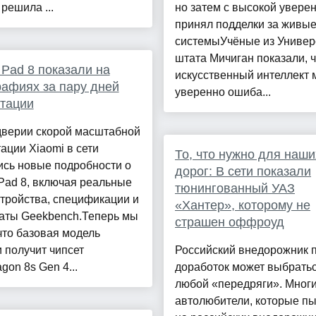
 решила ...
но затем с высокой увере
принял подделки за живы
системыУчёные из Универ
штата Мичиган показали, ч
 Pad 8 показали на
искусственный интеллект 
афиях за пару дней
уверенно ошиба...
тации
дверии скорой масштабной
ации Xiaomi в сети
То, что нужно для наши
ись новые подробности о
дорог: В сети показали
Pad 8, включая реальные
тюнингованный УАЗ
тройства, спецификации и
«Хантер», которому не
таты Geekbench.Теперь мы
страшен оффроуд
что базовая модель
 получит чипсет
Российский внедорожник 
gon 8s Gen 4...
доработок может выбратьс
любой «передряги». Мног
автолюбители, которые п