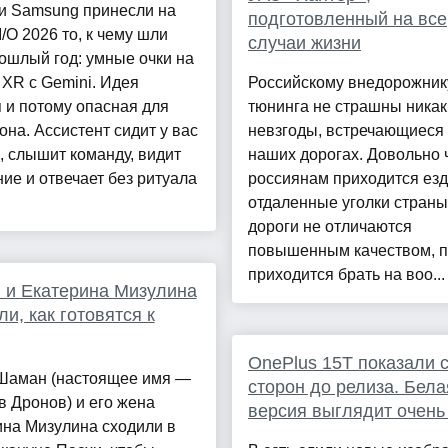
 и Samsung принесли на
подготовленный на все
I/O 2026 то, к чему шли
случаи жизни
ошлый год: умные очки на
 XR с Gemini. Идея
Российскому внедорожник
 и потому опасная для
тюнинга не страшны ника
на. Ассистент сидит у вас
невзгоды, встречающиеся
, слышит команду, видит
наших дорогах. Довольно 
ие и отвечает без ритуала
россиянам приходится езд
отдаленные уголки страны,
дороги не отличаются
повышенным качеством, п
приходится брать на воо...
 и Екатерина Мизулина
ли, как готовятся к
OnePlus 15T показали с
Шаман (настоящее имя —
сторон до релиза. Бела
 Дронов) и его жена
версия выглядит очень
ина Мизулина сходили в