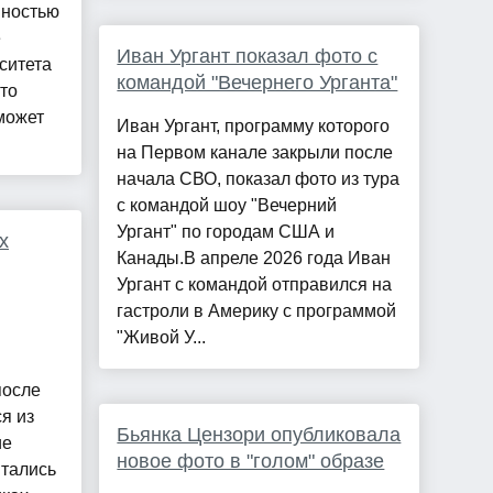
нностью
е
Иван Ургант показал фото с
ситета
командой "Вечернего Урганта"
то
может
Иван Ургант, программу которого
на Первом канале закрыли после
начала СВО, показал фото из тура
с командой шоу "Вечерний
Ургант" по городам США и
х
Канады.В апреле 2026 года Иван
Ургант с командой отправился на
гастроли в Америку с программой
"Живой У...
после
я из
Бьянка Цензори опубликовала
ие
новое фото в "голом" образе
ытались