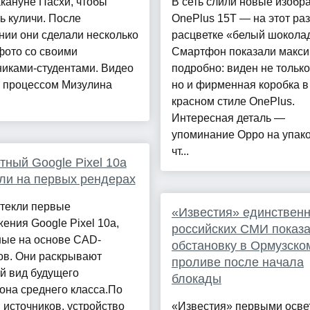
кануне Пасхи, чтобы
В сеть слили новые изобр
ь куличи. После
OnePlus 15T — на этот раз
ии они сделали несколько
расцветке «белый шокола
фото со своими
Смартфон показали макс
никами-студентами. Видео
подробно: виден не только
м процессом Мизулина
но и фирменная коробка в
красном стиле OnePlus.
Интересная деталь —
упоминание Oppo на упако
чт...
ный Google Pixel 10a
ли на первых рендерах
утекли первые
«Известия» единственн
ения Google Pixel 10a,
российских СМИ показ
ные на основе CAD-
обстановку в Ормузско
ов. Они раскрывают
проливе после начала
й вид будущего
блокады
она среднего класса.По
источников, устройство
«Известия» первыми осве