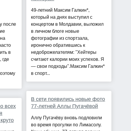
49-летний Максим Галкин*,
который на днях выступил с
у после
концертом в Молдавии, выложил
кие
в личном блоге новые
 на
фотографии из спортзала,
часто
иронично обратившись к
ить в
недоброжелателям: "Хейтеры
 где
считают калории моих успехов. Я
— свои подходы".Максим Галкин*
оэтому
в спорт...
В сети появились новые фото
о всех
77-летней Аллы Пугачёвой
я
Аллу Пугачёву вновь подловили
 круто
во время прогулки по Лимасолу.