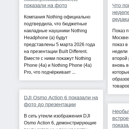
показали на фото
Что по
неделе
Компания Nothing официально
редак
подтвердила, что бюджетные
накладные наушники Nothing
Показ п
Headphone (a) будут
Москве
представлены 5 марта 2026 года
показ в
на презентации Built Different.
недели
Вместе с ними покажут Nothing
второй 
Phone (4a) и Nothing Phone (4a)
вновь в
Pro, что подчёркивает ...
которы
образов
товаров
DJI Osmo Action 6 показали на
фото до презентации
Необы
В сеть утекли изображения DJI
встро
Osmo Action 6, демонстрирующие
показа