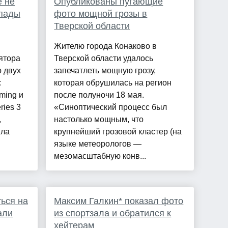
е не
Опубликованы пугающие
мпады
фото мощной грозы в
Тверской области
Жителю города Конаково в
ятора
Тверской области удалось
о двух
запечатлеть мощную грозу,
:
которая обрушилась на регион
ming и
после полуночи 18 мая.
ries 3
«Синоптический процесс был
,
настолько мощным, что
ила
крупнейший грозовой кластер (на
языке метеорологов —
мезомасштабную конв...
ься на
Максим Галкин* показал фото
али
из спортзала и обратился к
хейтерам