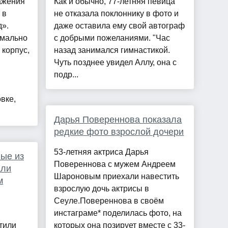
ажения
Как и обычно, 77-летняя певица
 в
не отказала поклоннику в фото и
д».
даже оставила ему свой автограф
имально
с добрыми пожеланиями. "Час
 корпус,
назад занимался гимнастикой.
Чуть позднее увидел Аллу, она с
подр...
вке,
Дарья Повереннова показала
редкие фото взрослой дочери
53-летняя актриса Дарья
ые из
Повереннова с мужем Андреем
али
Шароновым приехали навестить
м
взрослую дочь актрисы в
Сеуле.Повереннова в своём
инстаграме* поделилась фото, на
тили
которых она позирует вместе с 33-