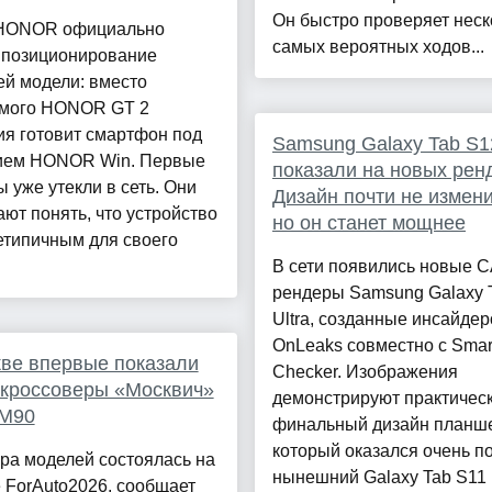
Он быстро проверяет неск
HONOR официально
самых вероятных ходов...
 позиционирование
ей модели: вместо
мого HONOR GT 2
ия готовит смартфон под
Samsung Galaxy Tab S12
ием HONOR Win. Первые
показали на новых рен
 уже утекли в сеть. Они
Дизайн почти не измен
ают понять, что устройство
но он станет мощнее
етипичным для своего
В сети появились новые 
рендеры Samsung Galaxy 
Ultra, созданные инсайде
OnLeaks совместно с Smar
ве впервые показали
Checker. Изображения
кроссоверы «Москвич»
демонстрируют практичес
 М90
финальный дизайн планше
который оказался очень п
ра моделей состоялась на
нынешний Galaxy Tab S11 U
 ForAuto2026, сообщает