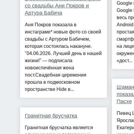
Google
со свадьбы Ани Покров и
Google 
Артура Бабича
весь пр
Аня Покров показала в
Android
инстаграме* новые фото со своей
простая
свадьбы с Артуром Бабичем,
смартфо
которая состоялась накануне.
на лице
"04.06.2026. Лучший день в нашей
окружен
жизни!" — подписала
«дост...
новоиспечённая жена
пост.Свадебная церемония
прошла в подмосковном
Шаман
пространстве Hide в...
показа
Пасхе
Певец 
Гранитная брусчатка
Ярослав
Гранитная брусчатка является
Екатер