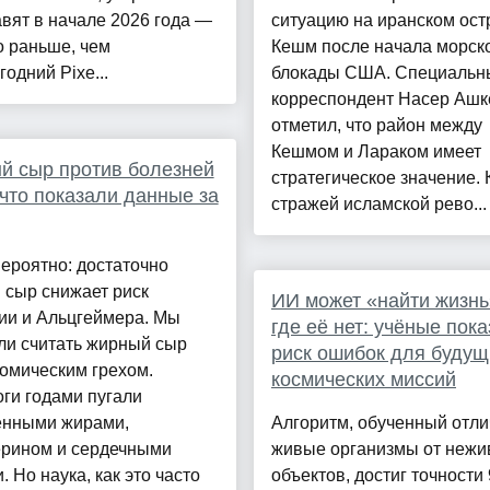
вят в начале 2026 года —
ситуацию на иранском ост
о раньше, чем
Кешм после начала морск
одний Pixe...
блокады США. Специальн
корреспондент Насер Ашк
отметил, что район между
Кешмом и Лараком имеет
й сыр против болезней
стратегическое значение. 
 что показали данные за
стражей исламской рево...
ероятно: достаточно
 сыр снижает риск
ИИ может «найти жизнь
ии и Альцгеймера. Мы
где её нет: учёные пок
ли считать жирный сыр
риск ошибок для будущ
омическим грехом.
космических миссий
ги годами пугали
нными жирами,
Алгоритм, обученный отли
ерином и сердечными
живые организмы от нежи
. Но наука, как это часто
объектов, достиг точности