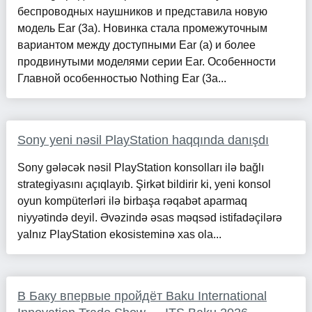
беспроводных наушников и представила новую
модель Ear (3a). Новинка стала промежуточным
вариантом между доступными Ear (a) и более
продвинутыми моделями серии Ear. Особенности
Главной особенностью Nothing Ear (3a...
Sony yeni nəsil PlayStation haqqında danışdı
Sony gələcək nəsil PlayStation konsolları ilə bağlı
strategiyasını açıqlayıb. Şirkət bildirir ki, yeni konsol
oyun kompüterləri ilə birbaşa rəqabət aparmaq
niyyətində deyil. Əvəzində əsas məqsəd istifadəçilərə
yalnız PlayStation ekosisteminə xas ola...
В Баку впервые пройдёт Baku International