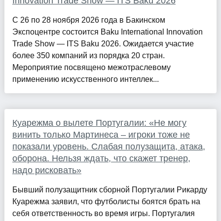
Innovation Trade Show — ITS Baku 2026
С 26 по 28 ноября 2026 года в Бакинском
Экспоцентре состоится Baku International Innovation
Trade Show — ITS Baku 2026. Ожидается участие
более 350 компаний из порядка 20 стран.
Мероприятие посвящено межотраслевому
применению искусственного интеллек...
Куарежма о вылете Португалии: «Не могу
винить только Мартинеса – игроки тоже не
показали уровень. Слабая полузащита, атака,
оборона. Нельзя ждать, что скажет тренер,
надо рисковать»
Бывший полузащитник сборной Португалии Рикарду
Куарежма заявил, что футболисты боятся брать на
себя ответственность во время игры. Португалия