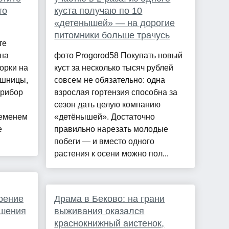
то
куста получаю по 10
«детенышей» — на дорогие
питомники больше трачусь
те
 на
фото Progorod58 Покупать новый
орки на
куст за несколько тысяч рублей
ешницы,
совсем не обязательно: одна
прибор
взрослая гортензия способна за
сезон дать целую компанию
ременем
«детёнышей». Достаточно
е
правильно нарезать молодые
побеги — и вместо одного
растения к осени можно пол...
оение
Драма в Беково: на грани
ешения
выживания оказался
краснокнижный аистенок,