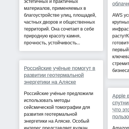
эстетичных и практичных
облач
материалов, применяемых в
благоустройстве улиц, площадей,
AWS уск
частных дворов и общественных
крупных
территорий. Она сочетает в себе
инфраст
природную красоту камня,
растут
прочность, устойчивость...
готовит
первый 
ключев
стремит
Российские учёные помогут в
бизнеса
развитии геотермальной
энергетики на Аляске
Российские учёные предложили
Apple 
использовать методы
спутни
сейсмической томографии для
Что эт
развития геотермальной
пользо
энергетики на Аляске. Особый
интерес представляет вулкан
Amazon 