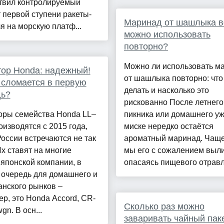
твил контролируемый
 первой ступени ракеты-
Маринад от шашлыка 
я на морскую платф...
можно использовать
повторно?
Можно ли использовать м
ор Honda: надежный!
от шашлыка повторно: что
 сломается в первую
делать и насколько это
дь?
рискованно После летнего
оры семейства Honda LL–
пикника или домашнего уж
изводятся с 2015 года,
миске нередко остаётся
России встречаются не так
ароматный маринад. Чаще
Их ставят на многие
мы его с сожалением выл
японской компании, в
опасаясь пищевого отравл
 очередь для домашнего и
нского рынков –
р, это Honda Accord, CR-
Сколько раз можно
gn. В осн...
заваривать чайный паке