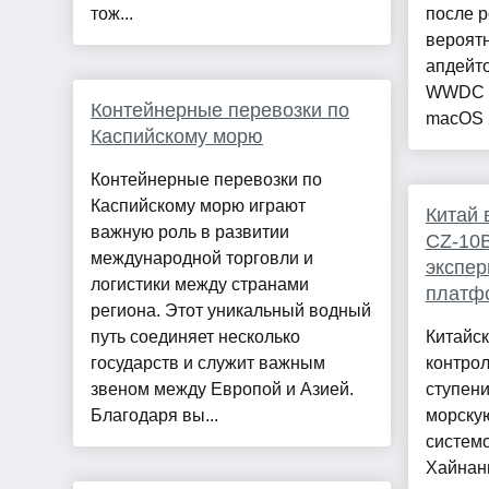
тож...
после р
вероят
апдейт
WWDC 2
Контейнерные перевозки по
macOS 2
Каспийскому морю
Контейнерные перевозки по
Каспийскому морю играют
Китай 
важную роль в развитии
CZ-10B
международной торговли и
экспе
логистики между странами
платф
региона. Этот уникальный водный
путь соединяет несколько
Китайс
государств и служит важным
контро
звеном между Европой и Азией.
ступени
Благодаря вы...
морску
системо
Хайнан