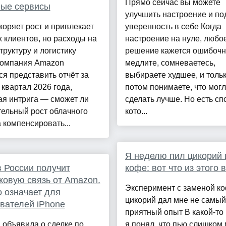
Прямо сейчас вы можете
ные сервисы
улучшить настроение и по
оряет рост и привлекает
уверенность в себе Когда
 клиентов, но расходы на
настроение на нуле, любо
руктуру и логистику
решение кажется ошибоч
Компания Amazon
медлите, сомневаетесь,
ся представить отчёт за
выбираете худшее, и толь
квартал 2026 года,
потом понимаете, что мог
ая интрига — сможет ли
сделать лучше. Но есть сп
ельный рост облачного
кото...
 компенсировать...
Я неделю пил цикорий 
в России получит
кофе: вот что из этого
ковую связь от Amazon.
Эксперимент с заменой к
о означает для
цикорий дал мне не самый
вателей iPhone
приятный опыт В какой-то
объявила о сделке по
я понял, что пью слишком