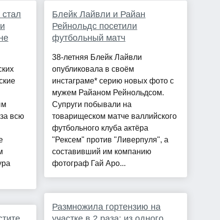
 стал
Блейк Лайвли и Райан
ии
Рейнольдс посетили
не
футбольный матч
38-летняя Блейк Лайвли
ских
опубликовала в своём
ские
инстаграме* серию новых фото с
мужем Райаном Рейнольдсом.
ым
Супруги побывали на
за всю
товарищеском матче валлийского
футбольного клуба актёра
е
"Рексем" против "Ливерпуля", а
м
составивший им компанию
ура
фотограф Гай Аро...
Размножила гортензию на
стите
участке в 2 раза: из одного