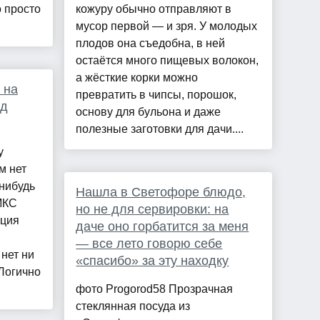
о просто
кожуру обычно отправляют в
мусор первой — и зря. У молодых
плодов она съедобна, в ней
остаётся много пищевых волокон,
а жёсткие корки можно
 на
превратить в чипсы, порошок,
од
основу для бульона и даже
полезные заготовки для дачи....
у
м нет
нибудь
Нашла в Светофоре блюдо,
МКС
но не для сервировки: на
нция
даче оно горбатится за меня
— все лето говорю себе
 нет ни
«спасибо» за эту находку
Логично
фото Progorod58 Прозрачная
стеклянная посуда из