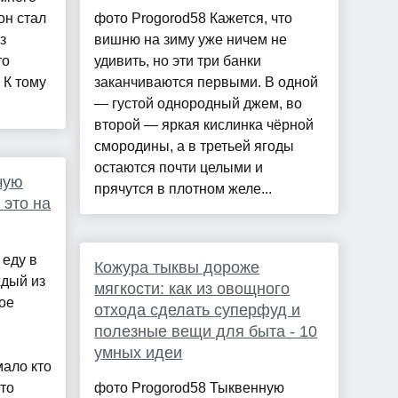
он стал
фото Progorod58 Кажется, что
з
вишню на зиму уже ничем не
то
удивить, но эти три банки
 К тому
заканчиваются первыми. В одной
— густой однородный джем, во
второй — яркая кислинка чёрной
смородины, а в третьей ягоды
остаются почти целыми и
чую
прячутся в плотном желе...
 это на
 еду в
Кожура тыквы дороже
ждый из
мягкости: как из овощного
гое
отхода сделать суперфуд и
полезные вещи для быта - 10
умных идеи
мало кто
то
фото Progorod58 Тыквенную