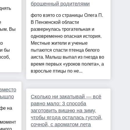
брошенный родителями
днять
фото взято со страницы Олега П.
е
В Пензенской области
ным. Вы
развернулась трогательная и
одновременно опасная история.
ко
Местные жители и ученые
ли бы
пытаются спасти птенца белого
особ,
аиста. Малыш выпал из гнезда во
время первых «уроков полета», а
взрослые птицы по не...
вместо
 вышло
Сколько ни закатывай — всё
равно мало: 3 способа
офе на
заготовить вишню на зиму,
чтобы ягода осталась густой,
 момент
сочной, с ароматом лета
 много