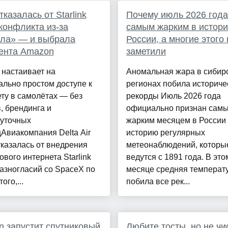
тказалась от Starlink
Почему июль 2026 года
конфликта из-за
самым жарким в истор
ала» — и выбрала
России, а многие этого 
ента Amazon
заметили
 настаивает на
Аномальная жара в сибир
льно простом доступе к
регионах побила историче
ту в самолётах — без
рекорды Июль 2026 года
, брендинга и
официально признан сам
уточных
жарким месяцем в России 
Авиакомпания Delta Air
историю регулярных
тказалась от внедрения
метеонаблюдений, которы
ового интернета Starlink
ведутся с 1891 года. В это
азногласий со SpaceX по
месяце средняя температ
ого,...
побила все рек...
 запустит спутниковый
Любите тосты, но не чи