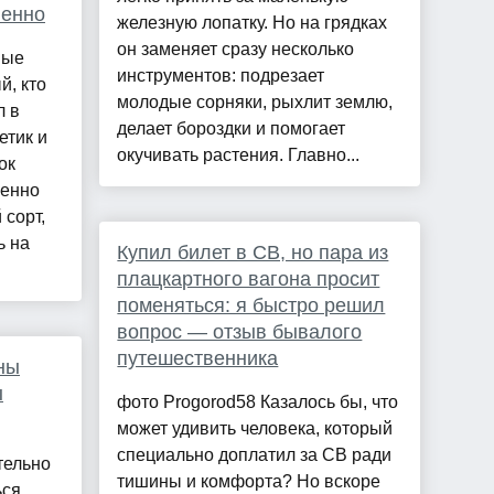
ленно
железную лопатку. Но на грядках
он заменяет сразу несколько
ные
инструментов: подрезает
й, кто
молодые сорняки, рыхлит землю,
л в
делает бороздки и помогает
етик и
окучивать растения. Главно...
ок
бенно
 сорт,
ь на
Купил билет в СВ, но пара из
плацкартного вагона просит
поменяться: я быстро решил
вопрос — отзыв бывалого
путешественника
ны
ы
фото Progorod58 Казалось бы, что
может удивить человека, который
специально доплатил за СВ ради
тельно
тишины и комфорта? Но вскоре
ся,