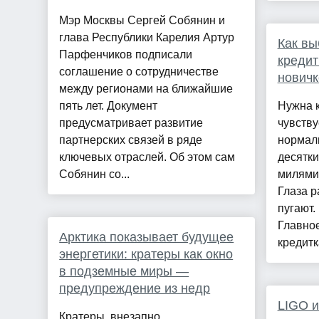
Мэр Москвы Сергей Собянин и
глава Республики Карелия Артур
Как вы
Парфенчиков подписали
кредит
соглашение о сотрудничестве
новичк
между регионами на ближайшие
пять лет. Документ
Нужна к
предусматривает развитие
чувству
партнерских связей в ряде
нормал
ключевых отраслей. Об этом сам
десятки
Собянин со...
милями
Глаза р
пугают.
Главное
Арктика показывает будущее
кредитка
энергетики: кратеры как окно
в подземные миры —
предупреждение из недр
LIGO и
Кратеры, внезапно