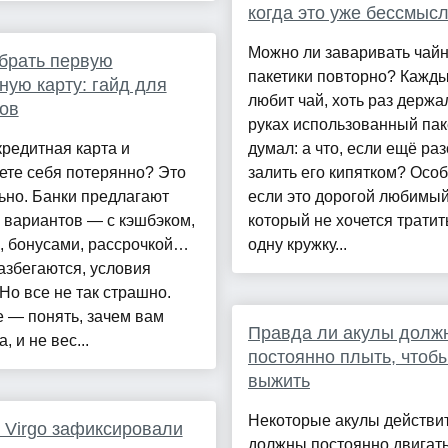
когда это уже бессмыс
Можно ли заваривать чай
брать первую
пакетики повторно? Кажды
ную карту: гайд для
любит чай, хоть раз держа
ов
руках использованный пак
редитная карта и
думал: а что, если ещё раз
ете себя потерянно? Это
залить его кипятком? Осо
ьно. Банки предлагают
если это дорогой любимый
 вариантов — с кэшбэком,
который не хочется тратит
, бонусами, рассрочкой…
одну кружку...
азбегаются, условия
 Но все не так страшно.
 — понять, зачем вам
Правда ли акулы долж
, и не вес...
постоянно плыть, чтоб
выжить
Некоторые акулы действи
 Virgo зафиксировали
должны постоянно двигать