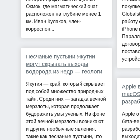
Окмок, где магматический очаг
покупке
расположен на глубине менее 1
Globals
км. Иван Кулаков, член-
работу 
корреспон...
iPhone 
Паралл
догово
поставо
Песчаные пустыни Якутии
устройс
могут скрывать выходы
водорода из недр — геологи
Якутия — край, который скрывает
Apple 
под собой множество природных
macOS
тайн. Среди них — загадка вечной
разраб
мерзлоты, которая продолжает
будоражить умы ученых. На фоне
Apple о
этой вечной мерзлоты возникают
бета-ве
и другие необычные явления,
разраб
такие как песчаные пустыни, что
выходи