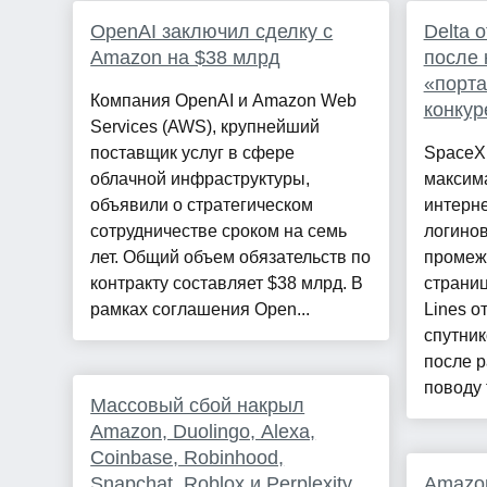
OpenAI заключил сделку с
Delta о
Amazon на $38 млрд
после 
«порт
Компания OpenAI и Amazon Web
конкур
Services (AWS), крупнейший
поставщик услуг в сфере
SpaceX
облачной инфраструктуры,
максима
объявили о стратегическом
интерне
сотрудничестве сроком на семь
логинов
лет. Общий объем обязательств по
промеж
контракту составляет $38 млрд. В
страниц
рамках соглашения Open...
Lines о
спутник
после р
поводу т
Массовый сбой накрыл
Amazon, Duolingo, Alexa,
Coinbase, Robinhood,
Snapchat, Roblox и Perplexity.
Amazon