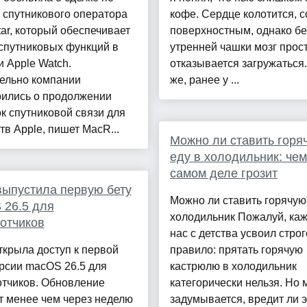
 спутникового оператора
кофе. Сердце колотится, с
tar, который обеспечивает
поверхностным, однако бе
спутниковых функций в
утренней чашки мозг прос
и Apple Watch.
отказывается загружаться.
ельно компании
же, ранее у ...
рились о продолжении
к спутниковой связи для
тв Apple, пишет MacR...
Можно ли ставить горя
еду в холодильник: чем
самом деле грозит
выпустила первую бету
Можно ли ставить горячую
 26.5 для
холодильник Пожалуй, ка
отчиков
нас с детства усвоил стро
ткрыла доступ к первой
правило: прятать горячую
рсии macOS 26.5 для
кастрюлю в холодильник
отчиков. Обновление
категорически нельзя. Но 
т менее чем через неделю
задумывается, вредит ли э