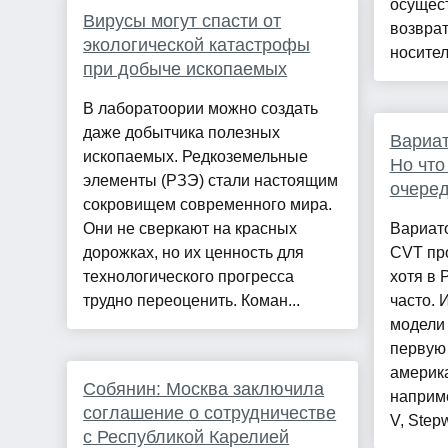
осущес
Вирусы могут спасти от
возврат
экологической катастрофы
носител
при добыче ископаемых
В лаборатоории можно создать
даже добытчика полезных
Вариат
ископаемых. Редкоземельные
Но что
элементы (РЗЭ) стали настоящим
очере
сокровищем современного мира.
Они не сверкают на красных
Вариат
дорожках, но их ценность для
CVT про
технологического прогресса
хотя в 
трудно переоценить. Коман...
часто. 
модели 
первую
америка
Собянин: Москва заключила
наприме
соглашение о сотрудничестве
V, Stepw
с Республикой Карелией