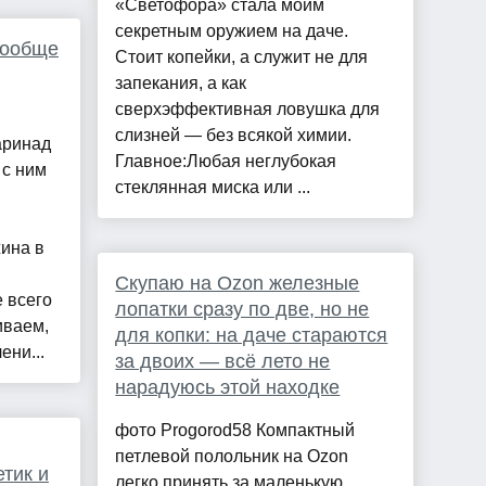
«Светофора» стала моим
секретным оружием на даче.
вообще
Стоит копейки, а служит не для
запекания, а как
сверхэффективная ловушка для
слизней — без всякой химии.
аринад
Главное:Любая неглубокая
 с ним
стеклянная миска или ...
ина в
Скупаю на Ozon железные
 всего
лопатки сразу по две, но не
иваем,
для копки: на даче стараются
ени...
за двоих — всё лето не
нарадуюсь этой находке
фото Progorod58 Компактный
петлевой полольник на Ozon
тик и
легко принять за маленькую