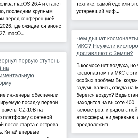
елиза macOS 26.4 и станет,
технике, самой еде или эт
но, последним крупным
устаревший миф...
ом перед конференцией
026, где ожидается анонс
7. macO...
Чем дышат космонавты
МКС? Неужели кислор
доставляют с Земли?
вернул первую ступень
В космосе нет воздуха, но 
 на
космонавтом на МКС с эти
риментальную
особых проблем Вы когда-
орму
задумывались, откуда на 
кие инженеры обеспечили
берется воздух? Ведь ста
лируемую посадку первой
находится на высоте 400
 ракеты CZ-10B на
километров, и рядом с ней
ю платформу с сетевой
атмосферы, ни деревьев. 
й после старта с острова
предположить, ...
ь. Китай впервые