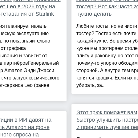
ет Leo в 2026 году на
тостер? Вот как часто э
тставания от Starlink
нужно делать
ия планирует начать
Любите тосты, но не чисти
ческую эксплуатацию
тостер? Тостер есть почти
, но пока значительно
каждой кухне. Во время уб
 от графика
кухне мы протираем стол
ывания и зависит от
плиту и раковину, но этот 
ов партнёровГенеральный
почему-то упорно обходим
ор Amazon Энди Джасси
стороной. А внутри тем в
, что запуск космического
копятся крошки. Если их н
т-сервиса Leo (ранее
убирать, за...
Этот трюк поможет вам
иции в ИИ давят на
быстро улучшить настр
ль Amazon на фоне
и принимать лучшие р
ного спроса на