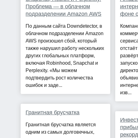
Проблема — в облачном
интерн
подразделении Amazon AWS
фоне о
По данным сайта Downdetector, в
Компан
облачном подразделении Amazon
коммер
AWS произошел сбой, который
сервиса
также нарушил работу нескольких
отстаёт
других глобальных платформ,
развёрт
включая Robinhood, Snapchat и
запуск
Perplexity. «Мы можем
директ
подтвердить рост количества
объявил
ошибок и заде...
интерне
изв...
Гранитная брусчатка
Инвест
Гранитная брусчатка является
прибы
одним из самых долговечных,
рекорд