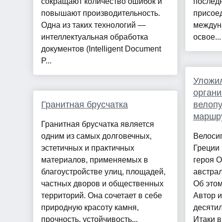
сокращают количество ошибок и
последн
повышают производительность.
присое
Одна из таких технологий —
междун
интеллектуальная обработка
освое...
документов (Intelligent Document
P...
Уложил
органи
Гранитная брусчатка
велопу
маршр
Гранитная брусчатка является
одним из самых долговечных,
Велосип
эстетичных и практичных
Греции
материалов, применяемых в
героя О
благоустройстве улиц, площадей,
австрал
частных дворов и общественных
Об этом
территорий. Она сочетает в себе
Автор 
природную красоту камня,
десятил
прочность, устойчивость...
Итаки 