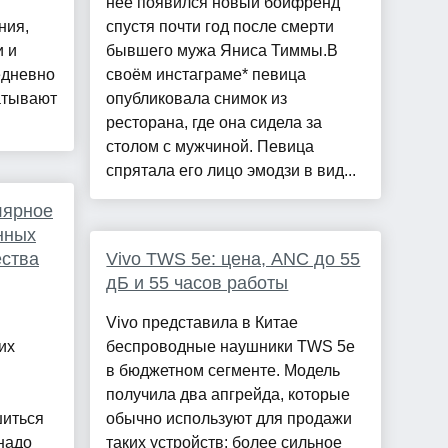
неё появился новый бойфренд
ния,
спустя почти год после смерти
и и
бывшего мужа Яниса Тиммы.В
едневно
своём инстаграме* певица
атывают
опубликовала снимок из
ресторана, где она сидела за
столом с мужчиной. Певица
спрятала его лицо эмодзи в вид...
лярное
нных
ества
Vivo TWS 5e: цена, ANC до 55
дБ и 55 часов работы
Vivo представила в Китае
их
беспроводные наушники TWS 5e
в бюджетном сегменте. Модель
получила два апгрейда, которые
шиться
обычно используют для продажи
 надо
таких устройств: более сильное