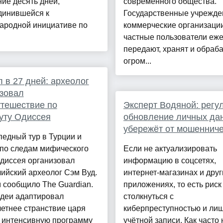
ие десять дней,
современного общества.
динившейся к
Государственные учрежде
ародной инициативе по
коммерческие организаци
частные пользователи еж
передают, хранят и обраб
огром...
 в 27 дней: археолог
зовал
тешествие по
Эксперт Водяной: регу
уту Одиссея
обновление личных да
убережёт от мошеннич
едный тур в Турции и
 по следам мифического
Если не актуализировать
диссея организовал
информацию в соцсетях,
ийский археолог Сэм Вуд.
интернет-магазинах и друг
 сообщило The Guardian.
приложениях, то есть риск
идеи адаптировал
столкнуться с
етнее странствие царя
киберпреступностью и ли
в интенсивную программу
учётной записи. Как часто