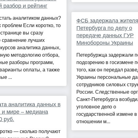
 разбор и рейтинг
стать аналитиком данных?
ФСБ задержала жител
 проблем Если коротко, то
Петербурга по делу о
 странице вы сразу
передаче данных ГУР
е сравнение лучших
Минобороны Украины
курсов аналитика данных,
чную методологию отбора,
Петербуржца задержали п
ные разборы программ,
подозрению в госизмене п
варианты оплаты, а также
того, как он передал разве
ые ...
Украины персональные д
сотрудников силовых стру
России. Следственные ор
Санкт-Петербурга возбуди
та аналитика данных в
уголовное дело о
 и мире – медиана
государственной измене в
0 руб.
отношении м...
ротко — сколько получают