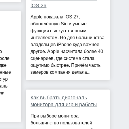
iOS 26
Apple показала iOS 27,
я
обновлённую Siri и умные
функции с искусственным
интеллектом. Но для большинства
владельцев iPhone куда важнее
о
другое. Apple насчитала более 40
осле
сценариев, где система стала
дке
ощутимо быстрее. Причём часть
анные
замеров компания делала...
ктур
ганы
ли
Как выбрать диагональ
монитора для игр и работы
При выборе монитора
большинство пользователей