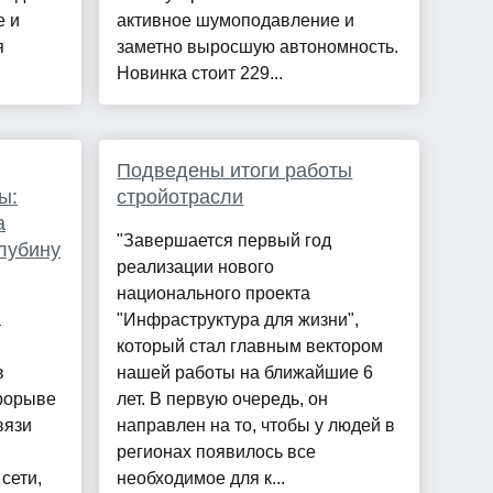
е и
активное шумоподавление и
я
заметно выросшую автономность.
Новинка стоит 229...
Подведены итоги работы
ы:
стройотрасли
а
"Завершается первый год
лубину
реализации нового
национального проекта
а
"Инфраструктура для жизни",
который стал главным вектором
в
нашей работы на ближайшие 6
рорыве
лет. В первую очередь, он
вязи
направлен на то, чтобы у людей в
регионах появилось все
сети,
необходимое для к...