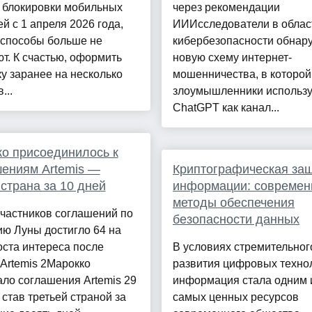
е блокировки мобильных
через рекомендации
й с 1 апреля 2026 года,
ИИИсследователи в облас
 способы больше не
кибербезопасности обнар
т. К счастью, оформить
новую схему интернет-
у заранее на несколько
мошенничества, в которой
...
злоумышленники использ
ChatGPT как канал...
о присоединилось к
ениям Artemis —
Криптографическая за
 страна за 10 дней
информации: совреме
методы обеспечения
частников соглашений по
безопасности данных
ю Луны достигло 64 на
ста интереса после
В условиях стремительног
Artemis 2Марокко
развития цифровых техно
ло соглашения Artemis 29
информация стала одним 
 став третьей страной за
самых ценных ресурсов