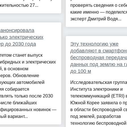
ительностью 27...
проверять сведения о себ
какие именно — поделилс
эксперт Дмитрий Водя...
 анонсировала
ько электрических
р до 2030 года
Эту технологию уже
добавляют в смартфон
етом станет выпуск
беспроводная передач
ибридных и электрических
данных под землю на г
, в основном
до 100 м
веров. Обновление
вующих автомобилей
Исследовательская групп
ия собирается
Института электроники и
влять только после 2030
телекоммуникаций (ETRI) 
 числе ближайших
Южной Корее заявила о п
ифицированных новинок —
в области беспроводной с
ый вариант...
под землей, разработав
технологию беспроводной 