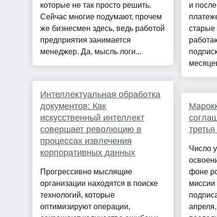
которые не так просто решить.
и посл
Сейчас многие подумают, прочем
платеже
же бизнесмен здесь, ведь работой
старые
предприятия занимается
работаю
менеджер. Да, мысль логи...
подписк
месяцев
Интеллектуальная обработка
документов: Как
Марокк
искусственный интеллект
соглаш
совершает революцию в
третья
процессах извлечения
Число у
корпоративных данных
освоени
Прогрессивно мыслящие
фоне ро
организации находятся в поиске
миссии 
технологий, которые
подписа
оптимизируют операции,
апреля,