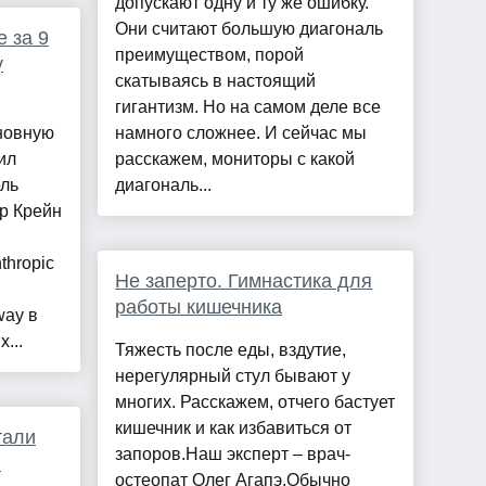
допускают одну и ту же ошибку.
Они считают большую диагональ
e за 9
преимуществом, порой
у
скатываясь в настоящий
гигантизм. Но на самом деле все
сновную
намного сложнее. И сейчас мы
ил
расскажем, мониторы с какой
ль
диагональ...
р Крейн
hropic
Не заперто. Гимнастика для
работы кишечника
way в
...
Тяжесть после еды, вздутие,
нерегулярный стул бывают у
многих. Расскажем, отчего бастует
кишечник и как избавиться от
тали
запоров.Наш эксперт – врач-
и
остеопат Олег Агапэ.Обычно