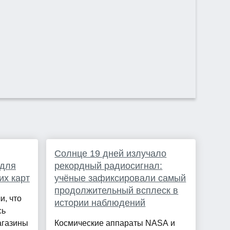
Солнце 19 дней излучало
 для
рекордный радиосигнал:
их карт
учёные зафиксировали самый
продолжительный всплеск в
и, что
истории наблюдений
сь
агазины
Космические аппараты NASA и