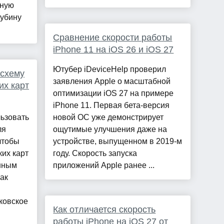
бную
лубину
Сравнение скорости работы
iPhone 11 на iOS 26 и iOS 27
Ютубер iDeviceHelp проверил
схему
заявления Apple о масштабной
их карт
оптимизации iOS 27 на примере
iPhone 11. Первая бета-версия
ьзовать
новой ОС уже демонстрирует
ля
ощутимые улучшения даже на
чтобы
устройстве, выпущенном в 2019-м
их карт
году. Скорость запуска
анным
приложений Apple ранее ...
как
ковское
Как отличается скорость
работы iPhone на iOS 27 от