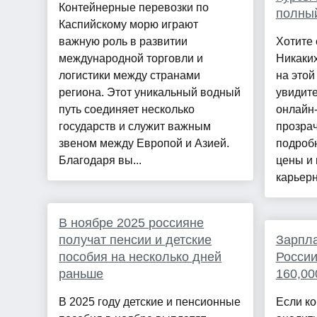
Контейнерные перевозки по
полный
Каспийскому морю играют
важную роль в развитии
Хотите 
международной торговли и
Никаких
логистики между странами
на этой
региона. Этот уникальный водный
увидит
путь соединяет несколько
онлайн-
государств и служит важным
прозра
звеном между Европой и Азией.
подроб
Благодаря вы...
цены и 
карьерн
В ноябре 2025 россияне
получат пенсии и детские
Зарпла
пособия на несколько дней
России
раньше
160,00
В 2025 году детские и пенсионные
Если ко