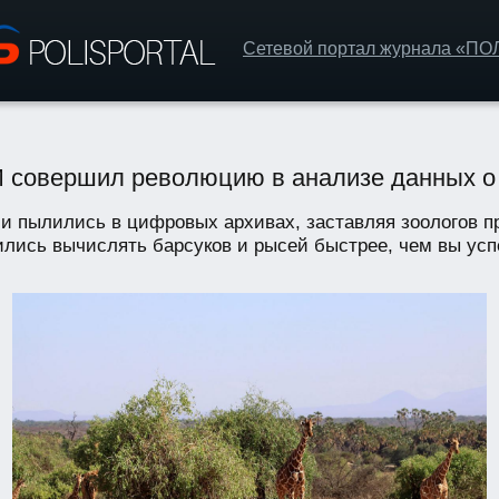
Сетевой портал журнала «П
ИИ совершил революцию в анализе данных о
 пылились в цифровых архивах, заставляя зоологов п
лись вычислять барсуков и рысей быстрее, чем вы успее