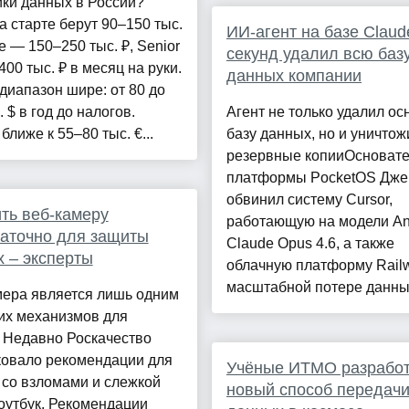
ки данных в России?
на старте берут 90–150 тыс.
ИИ-агент на базе Claud
le — 150–250 тыс. ₽, Senior
секунд удалил всю баз
00 тыс. ₽ в месяц на руки.
данных компании
иапазон шире: от 80 до
. $ в год до налогов.
Агент не только удалил о
ближе к 55–80 тыс. €...
базу данных, но и уничтож
резервные копииОсновате
платформы PocketOS Дже
обвинил систему Cursor,
ть веб-камеру
работающую на модели Ant
аточно для защиты
Claude Opus 4.6, а также
 – эксперты
облачную платформу Rail
масштабной потере данных
мера является лишь одним
их механизмов для
 Недавно Роскачество
ковало рекомендации для
Учёные ИТМО разрабо
 со взломами и слежкой
новый способ передач
оутбук. Рекомендации