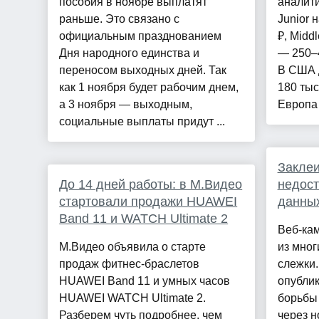
пособия в ноябре выплатят
аналити
раньше. Это связано с
Junior 
официальным празднованием
₽, Midd
Дня народного единства и
— 250–4
переносом выходных дней. Так
В США д
как 1 ноября будет рабочим днем,
180 тыс
а 3 ноября — выходным,
Европа 
социальные выплаты придут ...
Заклеи
До 14 дней работы: в М.Видео
недост
стартовали продажи HUAWEI
данных
Band 11 и WATCH Ultimate 2
Веб-ка
М.Видео объявила о старте
из мног
продаж фитнес-браслетов
слежки.
HUAWEI Band 11 и умных часов
опубли
HUAWEI WATCH Ultimate 2.
борьбы
Разберем чуть подробнее, чем
через н