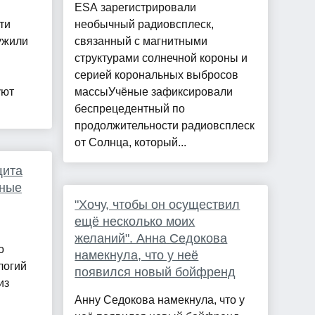
ESA зарегистрировали
ти
необычный радиовсплеск,
ужили
связанный с магнитными
структурами солнечной короны и
серией корональных выбросов
уют
массыУчёные зафиксировали
беспрецедентный по
продолжительности радиовсплеск
от Солнца, который...
щита
нные
"Хочу, чтобы он осуществил
ещё несколько моих
желаний". Анна Седокова
о
намекнула, что у неё
логий
появился новый бойфренд
из
Анну Седокова намекнула, что у