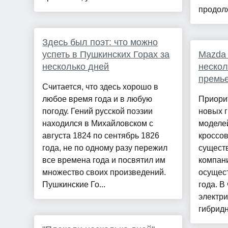
продолж
Здесь был поэт: что можно
успеть в Пушкинских Горах за
Mazda
несколько дней
нескол
премье
Считается, что здесь хорошо в
любое время года и в любую
Приорит
погоду. Гений русской поэзии
новых г
находился в Михайловском с
моделей
августа 1824 по сентябрь 1826
кроссо
года, не по одному разу пережил
сущест
все времена года и посвятил им
компан
множество своих произведений.
осущест
Пушкинские Го...
года. В
электр
гибридн