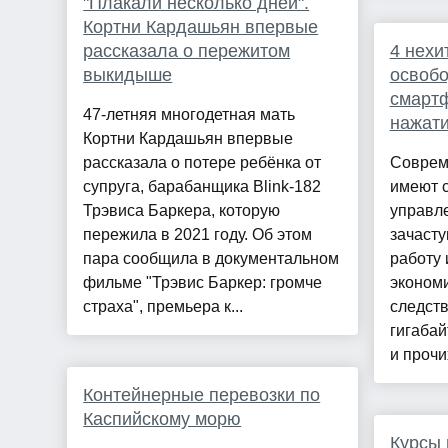
"Плакали несколько дней".
Кортни Кардашьян впервые
рассказала о пережитом
4 нехи
выкидыше
освобо
смартф
47-летняя многодетная мать
нажат
Кортни Кардашьян впервые
рассказала о потере ребёнка от
Соврем
супруга, барабанщика Blink-182
имеют 
Трэвиса Баркера, которую
управл
пережила в 2021 году. Об этом
зачаст
пара сообщила в документальном
работу 
фильме "Трэвис Баркер: громче
экономи
страха", премьера к...
следств
гигабай
и прочи
Контейнерные перевозки по
Каспийскому морю
Курсы 