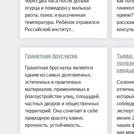
через два часа после дольки
как пол
огурца и помидора у малыша
гинекол
рвота, понос и высоченная
прием? 
температура. Ребёнок отравился.
расска
Российский институт...
консуль
Гранитная брусчатка
Тыква 
полезн
Гранитная брусчатка является
сердца
одним из самых долговечных,
эстетичных и практичных
Сезонны
материалов, применяемых в
отличны
благоустройстве улиц, площадей,
который
частных дворов и общественных
соблюд
территорий. Она сочетает в себе
эксперт
природную красоту камня,
менее 2
прочность, устойчивость...
чашек ф
них мож