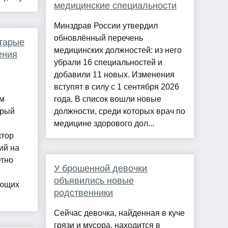
медицинские специальности
Минздрав России утвердил
обновлённый перечень
старые
медицинских должностей: из него
ения
убрали 16 специальностей и
добавили 11 новых. Изменения
вступят в силу с 1 сентября 2026
м
года. В список вошли новые
орый
должности, среди которых врач по
медицине здорового дол...
ктор
ий на
етно
У брошенной девочки
объявились новые
ующих
родственники
Сейчас девочка, найденная в куче
грязи и мусора, находится в