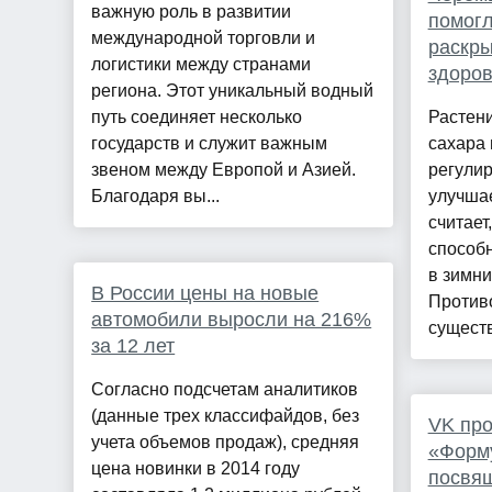
важную роль в развитии
помог
международной торговли и
раскры
логистики между странами
здоро
региона. Этот уникальный водный
путь соединяет несколько
Растени
государств и служит важным
сахара
звеном между Европой и Азией.
регулир
Благодаря вы...
улучша
считает
способн
в зимни
В России цены на новые
Против
автомобили выросли на 216%
существ
за 12 лет
Согласно подсчетам аналитиков
(данные трех классифайдов, без
VK про
учета объемов продаж), средняя
«Форму
цена новинки в 2014 году
посвя