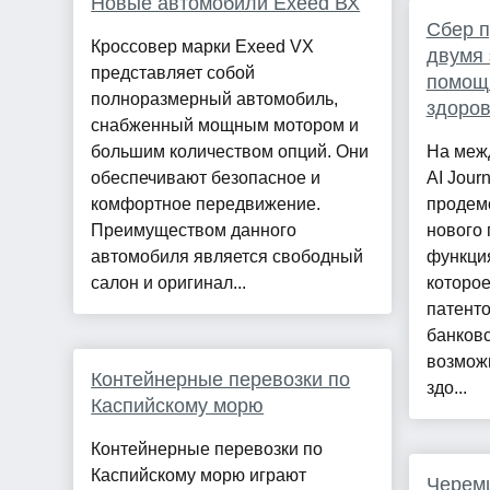
Новые автомобили Exeed ВХ
Сбер п
Кроссовер марки Exeed VX
двумя 
представляет собой
помощ
полноразмерный автомобиль,
здоро
снабженный мощным мотором и
большим количеством опций. Они
На меж
обеспечивают безопасное и
AI Jour
комфортное передвижение.
продем
Преимуществом данного
нового 
автомобиля является свободный
функция
салон и оригинал...
которое
патенто
банковс
возмож
Контейнерные перевозки по
здо...
Каспийскому морю
Контейнерные перевозки по
Каспийскому морю играют
Черемш