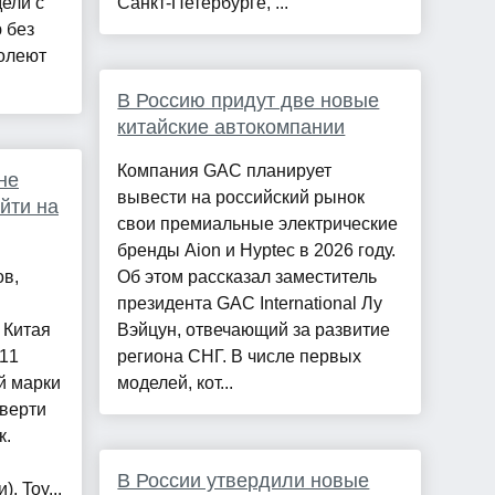
ели с
Санкт-Петербурге, ...
 без
олеют
В Россию придут две новые
китайские автокомпании
Компания GAC планирует
не
вывести на российский рынок
йти на
свои премиальные электрические
бренды Aion и Hyptec в 2026 году.
ов,
Об этом рассказал заместитель
президента GAC International Лу
 Китая
Вэйцун, отвечающий за развитие
711
региона СНГ. В числе первых
й марки
моделей, кот...
тверти
к.
В России утвердили новые
, Toy...