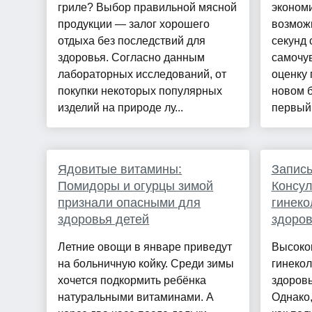
гриле? Выбор правильной мясной
экономи
продукции — залог хорошего
возможн
отдыха без последствий для
секунд 
здоровья. Согласно данным
самочув
лабораторных исследований, от
оценку 
покупки некоторых популярных
новом б
изделий на природе лу...
первый 
Ядовитые витамины:
Запись
Помидоры и огурцы зимой
Консул
признали опасными для
гинеко
здоровья детей
здоро
Летние овощи в январе приведут
Высоко
на больничную койку. Среди зимы
гинекол
хочется подкормить ребёнка
здоровь
натуральными витаминами. А
Однако,