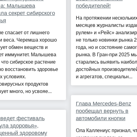
ла: Малышева
победителей!
ла секрет сибирского
На протяжении нескольки
вья
месяцев журналисты изда
е спасает от лишнего
рулем» и «Рейс» анализи
 и веса. Черемша хорошо
не только новинки рынка 
ует обмен веществ и
года, но и состояние само
ет иммунитет. Малышева
рынка. В Гран-при 2025 м
, что сибирское растение
старались выявить наибо
о восстановить здоровье
достойных производителе
х условиях.
и агрегатов, специальн...
овирусных продуктов
ует много, но усвояе...
Глава Mercedes-Benz
пообещал вернуть в
ведет фестиваль
автомобили кнопки
ла здоровья»,
Ола Каллениус признал, ч
щенный здоровому