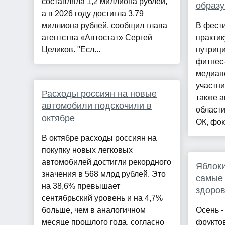
составляла 1,2 миллиона рублей,
образу
а в 2026 году достигла 3,79
миллиона рублей, сообщил глава
В фести
агентства «Автостат» Сергей
практи
Целиков. "Есл...
нутрици
фитнес-
медиап
участни
Расходы россиян на новые
также а
автомобили подскочили в
област
октябре
ОК, фок
В октябре расходы россиян на
покупку новых легковых
автомобилей достигли рекордного
Яблоки
значения в 568 млрд рублей. Это
самые
на 38,6% превышает
здоров
сентябрьский уровень и на 4,7%
больше, чем в аналогичном
Осень -
месяце прошлого года, согласно
фруктов