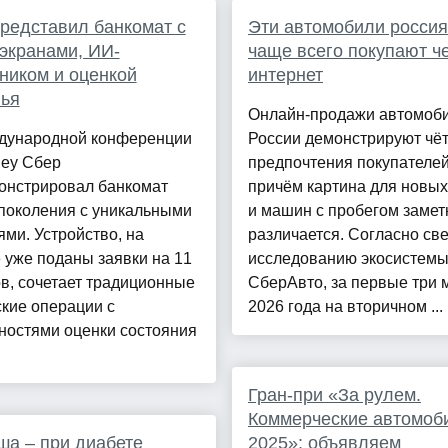
редставил банкомат с
Эти автомобили росси
экранами, ИИ-
чаще всего покупают ч
ником и оценкой
интернет
вья
Онлайн-продажи автомоби
дународной конференции
России демонстрируют чё
ney Сбер
предпочтения покупателей
онстрировал банкомат
причём картина для новы
поколения с уникальными
и машин с пробегом замет
ми. Устройство, на
различается. Согласно св
 уже поданы заявки на 11
исследованию экосистем
в, сочетает традиционные
СберАвто, за первые три 
кие операции с
2026 года на вторичном ...
ностями оценки состояния
Гран-при «За рулем.
Коммерческие автомоб
а – при диабете
2025»: объявляем