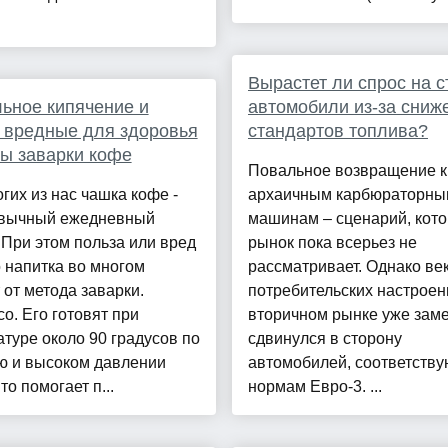
Вырастет ли спрос на 
ьное кипячение и
автомобили из-за сниж
 вредные для здоровья
стандартов топлива?
ы заварки кофе
Повальное возвращение к
гих из нас чашка кофе -
архаичным карбюраторны
ивычный ежедневный
машинам – сценарий, кот
 При этом польза или вред
рынок пока всерьез не
о напитка во многом
рассматривает. Однако ве
 от метода заварки.
потребительских настроен
о. Его готовят при
вторичном рынке уже зам
туре около 90 градусов по
сдвинулся в сторону
ю и высоком давлении
автомобилей, соответств
то помогает п...
нормам Евро-3. ...