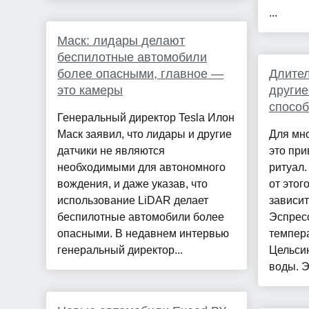
...
Маск: лидары делают
беспилотные автомобили
более опасными, главное —
Длител
это камеры
другие
способ
Генеральный директор Tesla Илон
Маск заявил, что лидары и другие
Для мно
датчики не являются
это пр
необходимыми для автономного
ритуал.
вождения, и даже указав, что
от этог
использование LiDAR делает
зависит
беспилотные автомобили более
Эспресс
опасными. В недавнем интервью
темпера
генеральный директор...
Цельси
воды. Э