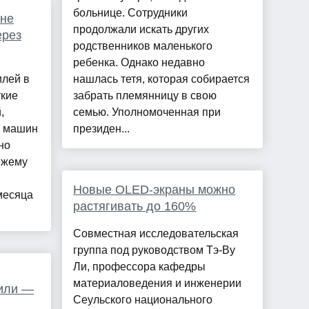
больнице. Сотрудники
яне
продолжали искать других
ерез
родственников маленького
ребенка. Однако недавно
лей в
нашлась тетя, которая собирается
ткие
забрать племянницу в свою
,
семью. Уполномоченная при
х машин
президен...
но
ежему
ы
Новые OLED-экраны можно
месяца
растягивать до 160%
Совместная исследовательская
группа под руководством Тэ-Ву
Ли, профессора кафедры
материаловедения и инженерии
или —
Сеульского национального