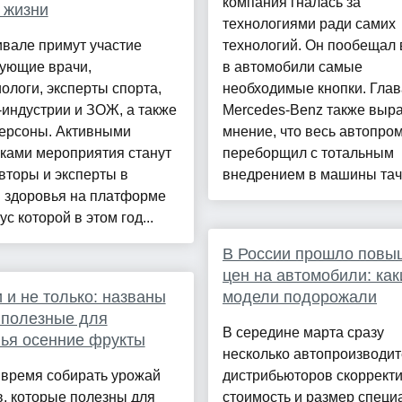
компания гналась за
 жизни
технологиями ради самих
вале примут участие
технологий. Он пообещал 
кующие врачи,
в автомобили самые
ологи, эксперты спорта,
необходимые кнопки. Глав
индустрии и ЗОЖ, а также
Mercedes-Benz также выр
ерсоны. Активными
мнение, что весь автопро
ками мероприятия станут
переборщил с тотальным
вторы и эксперты в
внедрением в машины тачс
и здоровья на платформе
ус которой в этом год...
В России прошло повы
цен на автомобили: как
 и не только: названы
модели подорожали
 полезные для
В середине марта сразу
ья осенние фрукты
несколько автопроизводит
 время собирать урожай
дистрибьюторов скоррект
, которые полезны для
стоимость и размер специ