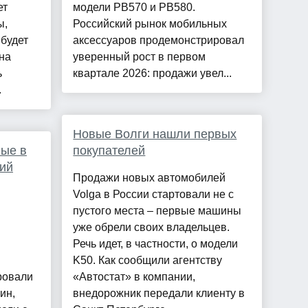
ет
модели PB570 и PB580.
ы,
Российский рынок мобильных
 будет
аксессуаров продемонстрировал
на
уверенный рост в первом
ь
квартале 2026: продажи увел...
.
Новые Волги нашли первых
ые в
покупателей
ий
Продажи новых автомобилей
Volga в России стартовали не с
пустого места – первые машины
уже обрели своих владельцев.
Речь идет, в частности, о модели
K50. Как сообщили агентству
ровали
«Автостат» в компании,
ин,
внедорожник передали клиенту в