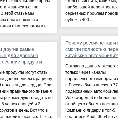
учить консультацию врача
чтобы выяснить, какие мод
ога и записаться на
наибольшей вероятностью
В этой статье мы
серьезных проблем преод
жем вам о важности
рубеж в 400 ...
тации с гинекологом и о...
Почему россияне так и 
и другие самые
смогли полностью пере
ые для здоровья
китайские автомобили?
 осенние продукты
Согласно данным эксперт
е продукты могут стать
только через каналы
м дополнением к рациону,
параллельного импорта из
 полезен для сердца. При
в Россию было ввезено 7
ении правильного питания
подержанных автомобиле
ы рекомендуют съедать не
Volkswagen. Это более че
,5 чашек овощей и 2
от общего объема поставо
руктов в день. Вот что в
Компанию лидеру в топ-5
ет входить осенью. Тыква.
составили Audi (3654 штуки)