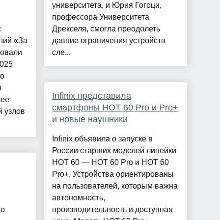
университета, и Юрия Гогоци,
профессора Университета
х
Дрекселя, смогла преодолеть
ний «За
давние ограничения устройств
ровали
сле...
2025
го
ы
Infinix представила
лее
смартфоны HOT 60 Pro и Pro+
й узлов
и новые наушники
Infinix объявила о запуске в
России старших моделей линейки
HOT 60 — HOT 60 Pro и HOT 60
Pro+. Устройства ориентированы
на пользователей, которым важна
автономность,
то
производительность и доступная