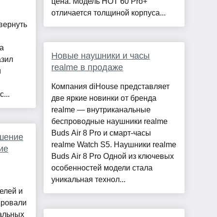
цена. Модель HOT 60 Pro+
отличается толщиной корпуса...
вернуть
а
Новые наушники и часы
азил
realme в продаже
м
Компания diHouse представляет
...
две яркие новинки от бренда
realme — внутриканальные
беспроводные наушники realme
Buds Air 8 Pro и смарт-часы
шение
realme Watch S5. Наушники realme
ие
Buds Air 8 Pro Одной из ключевых
особенностей модели стала
уникальная технол...
елей и
ировали
альных