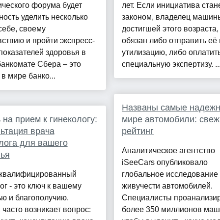
ческого форума будет
лет. Если инициатива стан
ость уделить несколько
законом, владелец машин
себе, своему
достигшей этого возраста,
ствию и пройти экспресс-
обязан либо отправить её 
показателей здоровья в
утилизацию, либо оплатит
анкомате Сбера – это
специальную экспертизу. ..
в мире банко...
Названы самые надежн
 на прием к гинекологу:
мире автомобили: свеж
ьтация врача
рейтинг
лога для вашего
Аналитическое агентство
вья
iSeeCars опубликовало
квалифицированный
глобальное исследование
ог - это ключ к вашему
живучести автомобилей.
ю и благополучию.
Специалисты проанализи
 часто возникает вопрос:
более 350 миллионов маш