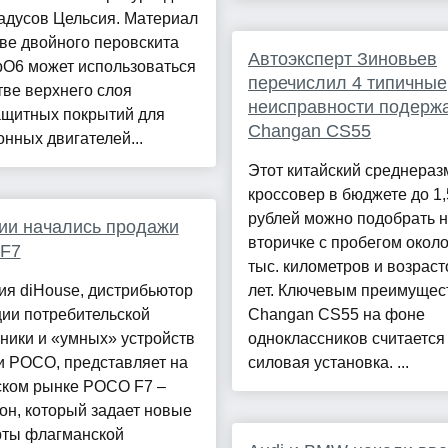
адусов Цельсия. Материал
ве двойного перовскита
Автоэксперт Зиновьев
O6 может использоваться
перечислил 4 типичные
тве верхнего слоя
неисправности подерж
ащитных покрытий для
Changan CS55
нных двигателей...
Этот китайский среднера
кроссовер в бюджете до 1,
рублей можно подобрать 
ии начались продажи
вторичке с пробегом окол
F7
тыс. километров и возраст
ия diHouse, дистрибьютор
лет. Ключевым преимущес
ии потребительской
Changan CS55 на фоне
ники и «умных» устройств
одноклассников считается
и POCO, представляет на
силовая установка. ...
ском рынке POCO F7 –
н, который задает новые
рты флагманской