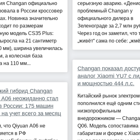
ия Changan официально
серьезную аварию. «Денис
овала в России кроссовер
проблемный Changan у
ax. Новинка значительно
официального дилера в
ходит по размерам
Зеленограде за 2,7 млн ру
ную модель CS35 Plus:
Через год он заметил, что 
ыросла на 21 сантиметр
„живёт“ сама по себе: „жмёт“
0 мм), ширина увеличилась
м, а колесная база
 на 110 мм...
Changan показал дост
аналог Xiaomi YU7 с л
и мощностью 444 л.с.
кий гибрид Changan
Китайский рынок электро
 A06 неожиданно стал
пополнился ещё одним ст
в России: 175 машин
низкопрофильным
 на учет всего за месяц
внедорожником — Changa
, что Qiyuan A06 не
Q06. Модель сопоставима
яется в РФ
габаритам и форме с Xiao