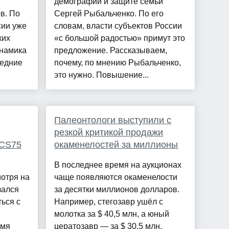
демографии и защите семьи
в. По
Сергей Рыбальченко. По его
сии уже
словам, власти субъектов России
ких
«с большой радостью» примут это
инамика
предложение. Рассказываем,
ледние
почему, по мнению Рыбальченко,
это нужно. Повышение...
Палеонтологи выступили с
резкой критикой продажи
 CS75
окаменелостей за миллионы
В последнее время на аукционах
мотря на
чаще появляются окаменелости
зался
за десятки миллионов долларов.
ься с
Например, стегозавр ушёл с
молотка за $ 40,5 млн, а юный
емя
цератозавр — за $ 30,5 млн.