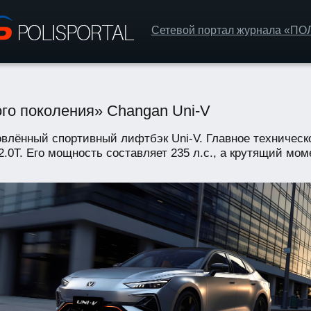
Сетевой портал журнала «П
го поколения» Changan Uni-V
влённый спортивный лифтбэк Uni-V. Главное техническ
.0T. Его мощность составляет 235 л.с., а крутящий моме