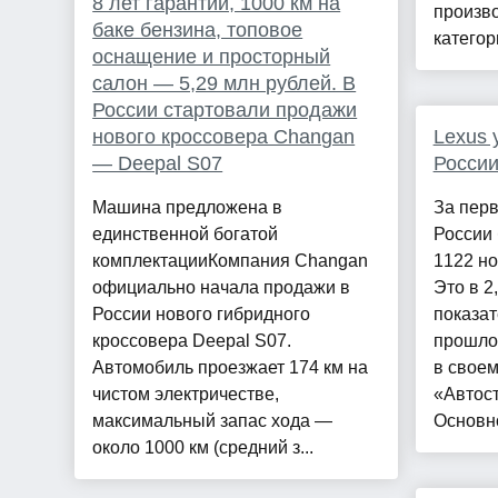
8 лет гарантии, 1000 км на
произво
баке бензина, топовое
категор
оснащение и просторный
салон — 5,29 млн рублей. В
России стартовали продажи
нового кроссовера Changan
Lexus 
— Deepal S07
России
Машина предложена в
За перв
единственной богатой
России
комплектацииКомпания Changan
1122 но
официально начала продажи в
Это в 2
России нового гибридного
показат
кроссовера Deepal S07.
прошлог
Автомобиль проезжает 174 км на
в своем
чистом электричестве,
«Автост
максимальный запас хода —
Основно
около 1000 км (средний з...