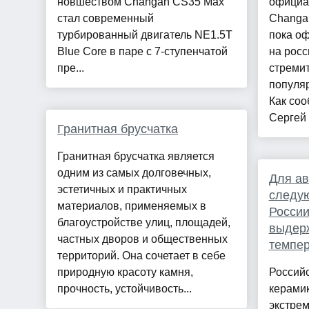
новшеством Changan CS35 Max
официа
стал современный
Changan
турбированный двигатель NE1.5T
пока о
Blue Core в паре с 7-ступенчатой
на росс
пре...
стреми
популяр
Как соо
Сергей 
Гранитная брусчатка
Гранитная брусчатка является
одним из самых долговечных,
Для ав
эстетичных и практичных
следую
материалов, применяемых в
России
благоустройстве улиц, площадей,
выдер
частных дворов и общественных
темпер
территорий. Она сочетает в себе
природную красоту камня,
Россий
прочность, устойчивость...
керами
экстре