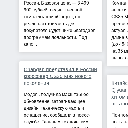
России. Базовая цена — 3 499
Компан
900 рублей в единственной
анонсир
комплектации «Спорт», но
CS35 M
реальная стоимость для
превос
покупателя будет ниже благодаря
актуаль
программам лояльности. Под
длина в
капо...
(до 454
на 35 м
выросла
Changan представил в России
кроссовер CS35 Max нового
поколения
Китайс
Qiyuan
Модель получила масштабное
хитом 
обновление, затрагивающее
встало
дизайн, техническую часть и
оснащение, сообщили в пресс-
При том
службе. Главным техническим
поставл