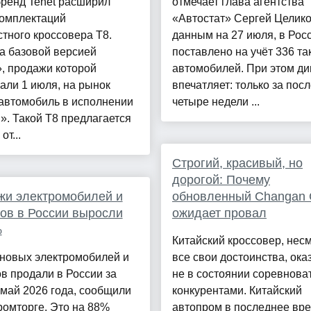
бренд Tenet расширил
отмечает глава агентства
комплектаций
«Автостат» Сергей Целико
тного кроссовера T8.
данным на 27 июля, в Рос
а базовой версией
поставлено на учёт 336 та
, продажи которой
автомобилей. При этом д
али 1 июля, на рынок
впечатляет: только за пос
автомобиль в исполнении
четыре недели ...
. Такой Т8 предлагается
от...
Строгий, красивый, но
дорогой: Почему
жи электромобилей и
обновленный Changan
ов в России выросли
ожидает провал
%
Китайский кроссовер, нес
 новых электромобилей и
все свои достоинства, ока
в продали в России за
не в состоянии соревноват
май 2026 года, сообщили
конкурентами. Китайский
омторге. Это на 88%
автопром в последнее вр