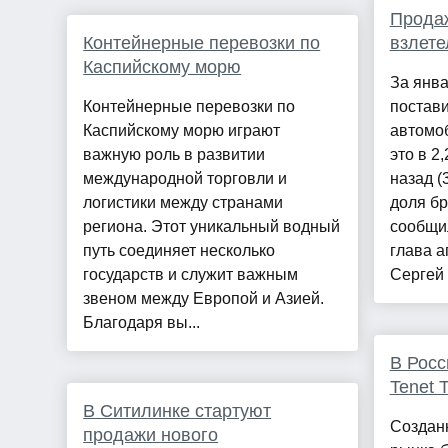
Продаж
Контейнерные перевозки по
взлете
Каспийскому морю
За янва
Контейнерные перевозки по
постави
Каспийскому морю играют
автомо
важную роль в развитии
это в 2
международной торговли и
назад (
логистики между странами
доля бр
региона. Этот уникальный водный
сообщил
путь соединяет несколько
глава а
государств и служит важным
Сергей 
звеном между Европой и Азией.
Благодаря вы...
В Росс
Tenet 
В Ситилинке стартуют
Создан
продажи нового