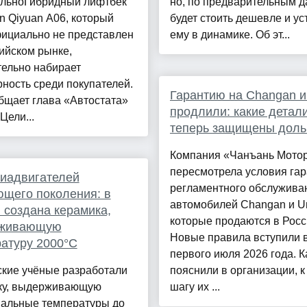
льноГибридный лифтбек
но, по предварительным 
 Qiyuan A06, который
будет стоить дешевле и ус
фициально не представлен
ему в динамике. Об эт...
ийском рынке,
тельно набирает
ность среди покупателей.
Гарантию на Changan и
бщает глава «Автостата»
продлили: какие детал
Цели...
теперь защищены дол
Компания «Чанъань Мотор
пересмотрела условия гар
иадвигателей
регламентного обслужива
щего поколения: в
автомобилей Changan и Un
 создана керамика,
которые продаются в Росс
живающую
Новые правила вступили в
атуру 2000°C
первого июля 2026 года. К
ские учёные разработали
пояснили в организации, к
ку, выдерживающую
шагу их ...
мальные температуры до