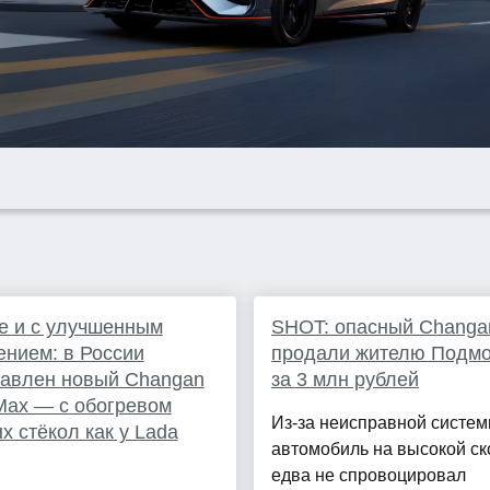
е и c улучшенным
SHOT: опасный Changa
нием: в России
продали жителю Подмо
тавлен новый Changan
за 3 млн рублей
Max — с обогревом
Из-за неисправной систе
х стёкол как у Lada
автомобиль на высокой ск
едва не спровоцировал