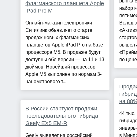
рынка 
флагманского планшета Apple
набор 
iPad Pro M
пятимес
Онлайн-магазин электроники
Вслед з
Ситилинк объявляет о старте
«Актив»
продаж новых флагманских
стартов
планшетов Apple iPad Pro на базе
вышел 
процессора М5. В продаже будут
«Прайм»
доступны обе версии — на 11 и 13
по цене 
дюймов. Новейший процессор
Apple M5 выполнен по нормам 3-
нанометрового т...
Прода
гибрид
на 88
В России стартуют продажи
44 тыс.
последовательного гибрида
гибридо
Geely EX5 EM-R
январь-
Geely выведет на российский
в Минпр