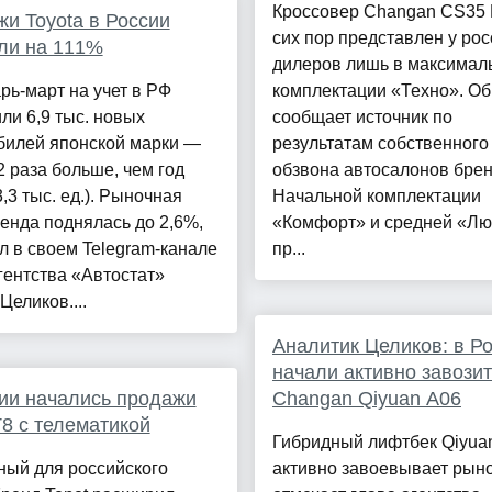
Кроссовер Changan CS35 
и Toyota в России
сих пор представлен у рос
ли на 111%
дилеров лишь в максимал
рь-март на учет в РФ
комплектации «Техно». Об
ли 6,9 тыс. новых
сообщает источник по
билей японской марки —
результатам собственного
,2 раза больше, чем год
обзвона автосалонов брен
3,3 тыс. ед.). Рыночная
Начальной комплектации
енда поднялась до 2,6%,
«Комфорт» и средней «Лю
 в своем Telegram-канале
пр...
гентства «Автостат»
Целиков....
Аналитик Целиков: в Р
начали активно завозит
ии начались продажи
Changan Qiyuan A06
T8 с телематикой
Гибридный лифтбек Qiyua
ный для российского
активно завоевывает рыно