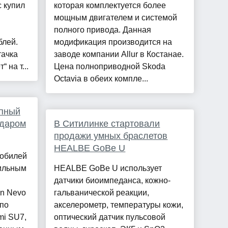
 купил
которая комплектуется более
мощным двигателем и системой
полного привода. Данная
блей.
модификация производится на
тачка
заводе компании Allur в Костанае.
 на т...
Цена полноприводной Skoda
Octavia в обеих компле...
упный
идаром
В Ситилинке стартовали
продажи умных браслетов
HEALBE GoBe U
мобилей
ильным
HEALBE GoBe U использует
датчики биоимпеданса, кожно-
n Nevo
гальванической реакции,
 по
акселерометр, температуры кожи,
mi SU7,
оптический датчик пульсовой