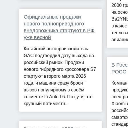
2000 гр
на осно
Официальные продажи
Ba2YNb
нового полноприводного
в качес
внедорожника стартуют в РФ
теплоз
уже весной
авиацио
Китайский автопроизводитель
GAC подтвердил дату выхода на
российский рынок. Продажи
В Росс
нового гибридного кроссовера S7
POCO 
стартуют второго марта 2026
года, и машина сразу бросит
Компан
вызов популярному в своём
продукц
сегменте Li Auto L6. По сути, это
электро
крупный пятиместн...
Xiaomi 
россий
смартфо
станда