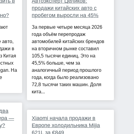
зить в
Автоэксперт Целиков:
продажи китайских авто с
жно?
пробегом выросли на 45%
рают
За первые четыре месяца 2026
года объём перепродаж
 авто,
автомобилей китайских брендов
дажи в
на вторичном рынке составил
з Китая
105,5 тысячи единиц. Это на
естных
45,5% больше, чем за
gan. На
аналогичный период прошлого
е
года, когда было реализовано
72,8 тысячи таких машин. Доля
кита...
два
ера —
Xiaomi начала продажи в
у?
Европе холодильника Mijia
621L за €849