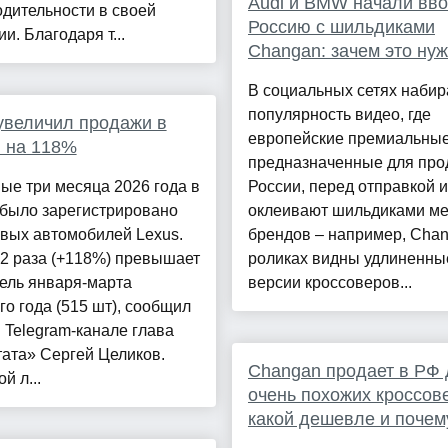
Audi и BMW начали вво
дительности в своей
Россию с шильдиками
ии. Благодаря т...
Changan: зачем это ну
В социальных сетях наби
популярность видео, где
увеличил продажи в
европейские премиальные
 на 118%
предназначенные для про
ые три месяца 2026 года в
России, перед отправкой и
 было зарегистрировано
оклеивают шильдиками м
вых автомобилей Lexus.
брендов – например, Chan
,2 раза (+118%) превышает
роликах видны удлиненны
ель января-марта
версии кроссоверов...
о года (515 шт), сообщил
 Telegram-канале глава
ата» Сергей Целиков.
Changan продает в РФ 
й л...
очень похожих кроссов
какой дешевле и почем