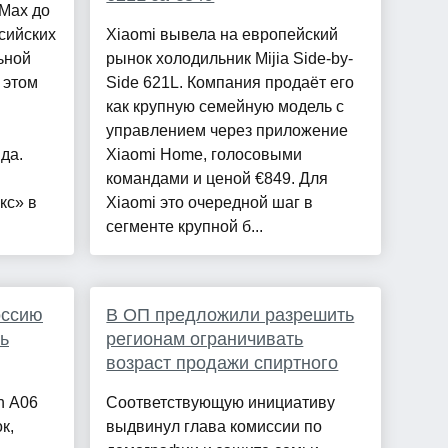
Max до
сийских
Xiaomi вывела на европейский
ьной
рынок холодильник Mijia Side-by-
 этом
Side 621L. Компания продаёт его
как крупную семейную модель с
управлением через приложение
да.
Xiaomi Home, голосовыми
командами и ценой €849. Для
кс» в
Xiaomi это очередной шаг в
сегменте крупной б...
оссию
В ОП предложили разрешить
ь
регионам ограничивать
возраст продажи спиртного
n A06
Соответствующую инициативу
к,
выдвинул глава комиссии по