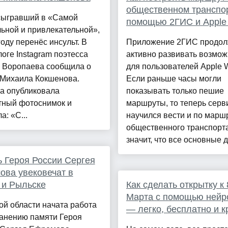
общественном транспор
 сыгравший в «Самой
помощью 2ГИС и Apple
ьной и привлекательной»,
году перенёс инсульт. В
Приложение 2ГИС продол
оге Instagram поэтесса
активно развивать возмож
 Воропаева сообщила о
для пользователей Apple W
 Михаила Кокшенова.
Если раньше часы могли
а опубликовала
показывать только пешие
тный фотоснимок и
маршруты, то теперь серв
а: «С...
научился вести и по марш
общественного транспорта
значит, что все основные де
 Героя России Сергея
ва увековечат в
 и Рыльске
Как сделать открытку к 
Марта с помощью нейр
ой области начата работа
— легко, бесплатно и к
ранению памяти Героя