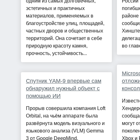
одним из самых долговечных,
России
эстетичных и практичных
погибше
материалов, применяемых в
районе 
благоустройстве улиц, площадей,
сообщи
частных дворов и общественных
Хинште
территорий. Она сочетает в себе
делегац
природную красоту камня,
во глав
прочность, устойчивость...
Micros
Спутник YAM-9 впервые сам
отложи
обнаружил нужный объект с
консол
помощью ИИ
Извест
Прорыв совершила компания Loft
Хендер
Orbital, на чьём аппарате была
сообщае
развёрнута модель визуального и
могут о
языкового анализа (VLM) Gemma
поколе
3 от Google DeepMind,
Xbox и 