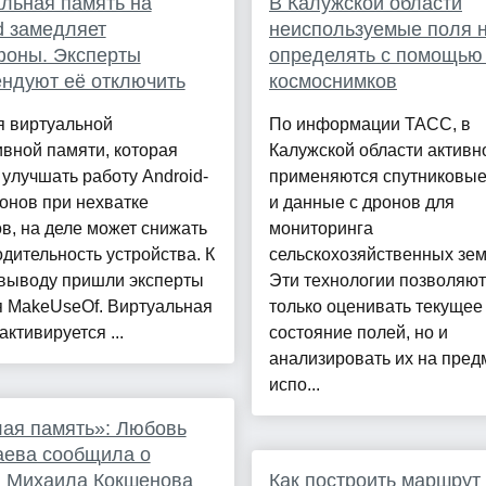
льная память на
В Калужской области
d замедляет
неиспользуемые поля 
фоны. Эксперты
определять с помощью
ндуют её отключить
космоснимков
я виртуальной
По информации ТАСС, в
вной памяти, которая
Калужской области активн
улучшать работу Android-
применяются спутниковые
онов при нехватке
и данные с дронов для
в, на деле может снижать
мониторинга
дительность устройства. К
сельскохозяйственных зем
 выводу пришли эксперты
Эти технологии позволяют
я MakeUseOf. Виртуальная
только оценивать текущее
активируется ...
состояние полей, но и
анализировать их на пред
испо...
ая память»: Любовь
аева сообщила о
и Михаила Кокшенова
Как построить маршрут