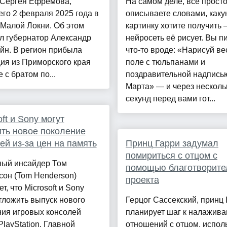
 Сергея Ефремова,
​​​​​​На самом деле, все прост
го 2 февраля 2025 года в
описываете словами, каку
Малой Локни. Об этом
картинку хотите получить 
л губернатор Александр
нейросеть её рисует. Вы п
йн. В регион прибыла
что-то вроде: «Нарисуй в
ия из Приморского края
поле с тюльпанами и
е с братом по...
поздравительной надпись
Марта» — и через несколь
секунд перед вами гот...
oft и Sony могут
ть новое поколение
ей из-за цен на память
Принц Гарри задумал
помириться с отцом с
ный инсайдер Том
помощью благотворите
сон (Tom Henderson)
проекта
т, что Microsoft и Sony
тложить выпуск нового
Герцог Сассекский, принц 
ния игровых консолей
планирует шаг к налажив
PlayStation. Главной
отношений с отцом, испол