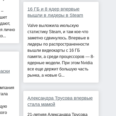
16 ГБ и 8 ядер впервые
 –
вышли в лидеры в Steam
ишет
дают,
Valve выложила июльскую
ся лично
статистику Steam, и там кое-что
...
заметно сдвинулось. Впервые в
лидеры по распространенности
вышли видеокарты с 16 ГБ
памяти, а среди процессоров — 8-
ядерные модели. При этом Nvidia
все еще держит большую часть
аски
рынка, а новые G...
омпания
тала
Александра Трусова впервые
стала мамой
ющую
кого
21-летняя Александра Трусова