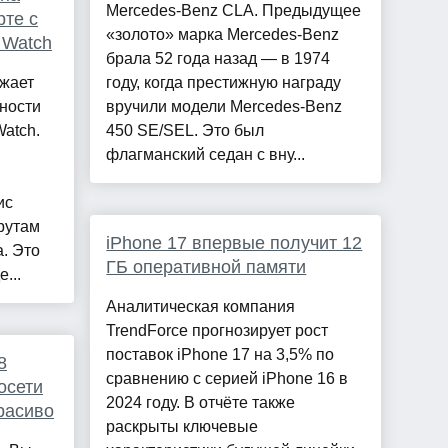
Mercedes-Benz CLA. Предыдущее
те с
«золото» марка Mercedes-Benz
 Watch
брала 52 года назад — в 1974
жает
году, когда престижную награду
ности
вручили модели Mercedes-Benz
atch.
450 SE/SEL. Это был
флагманский седан с вну...
ис
рутам
iPhone 17 впервые получит 12
. Это
ГБ оперативной памяти
...
Аналитическая компания
TrendForce прогнозирует рост
поставок iPhone 17 на 3,5% по
8
сравнению с серией iPhone 16 в
осети
2024 году. В отчёте также
расиво
раскрыты ключевые