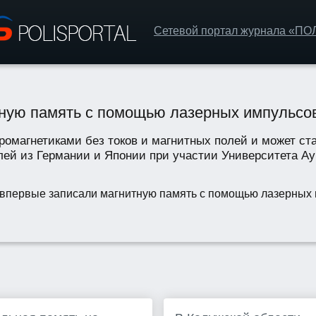
Сетевой портал журнала «П
тную память с помощью лазерных импульсо
омагнетиками без токов и магнитных полей и может ст
ей из Германии и Японии при участии Университета Ауг