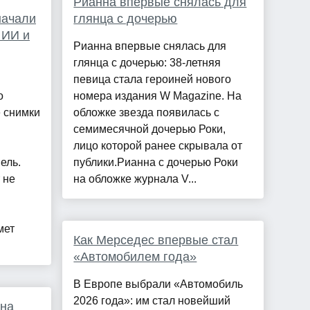
Рианна впервые снялась для
начали
глянца с дочерью
 ИИ и
Рианна впервые снялась для
глянца с дочерью: 38-летняя
певица стала героиней нового
о
номера издания W Magazine. На
 снимки
обложке звезда появилась с
семимесячной дочерью Роки,
лицо которой ранее скрывала от
ель.
публики.Рианна с дочерью Роки
 не
на обложке журнала V...
мет
Как Мерседес впервые стал
«Автомобилем года»
В Европе выбрали «Автомобиль
2026 года»: им стал новейший
 на