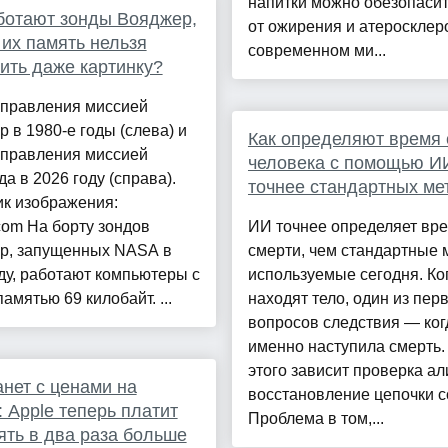
напитки можно обезопасит
ботают зонды Вояджер,
от ожирения и атеросклеро
 их память нельзя
современном ми...
ить даже картинку?
управления миссией
 в 1980-е годы (слева) и
Как определяют время 
управления миссией
человека с помощью И
а в 2026 году (справа).
точнее стандартных ме
ик изображения:
com На борту зондов
ИИ точнее определяет вр
р, запущенных NASA в
смерти, чем стандартные 
ду, работают компьютеры с
используемые сегодня. Ко
амятью 69 килобайт. ...
находят тело, один из пер
вопросов следствия — ког
именно наступила смерть.
этого зависит проверка ал
анет с ценами на
восстановление цепочки с
: Apple теперь платит
Проблема в том,...
ять в два раза больше