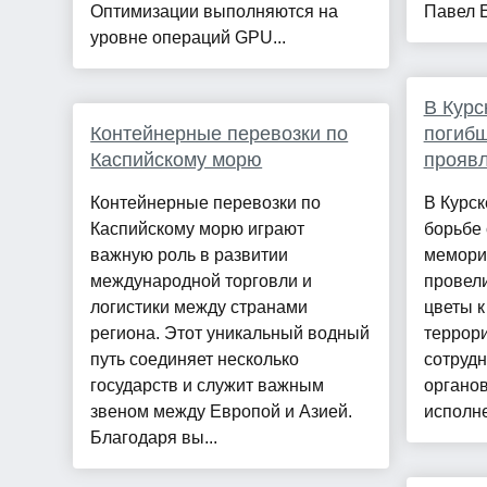
Оптимизации выполняются на
Павел Е
уровне операций GPU...
В Курс
Контейнерные перевозки по
погибш
Каспийскому морю
проявл
Контейнерные перевозки по
В Курск
Каспийскому морю играют
борьбе 
важную роль в развитии
мемори
международной торговли и
провел
логистики между странами
цветы к
региона. Этот уникальный водный
террори
путь соединяет несколько
сотруд
государств и служит важным
органов
звеном между Европой и Азией.
исполне
Благодаря вы...