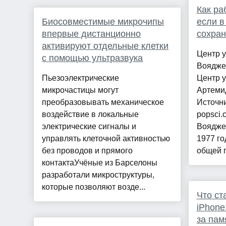
Как ра
Биосовместимые микрочипы
если в
впервые дистанционно
сохран
активируют отдельные клетки
Центр 
с помощью ультразвука
Вояджер
Пьезоэлектрические
Центр 
микрочастицы могут
Артемид
преобразовывать механическое
Источн
воздействие в локальные
popsci.
электрические сигналы и
Воядже
управлять клеточной активностью
1977 го
без проводов и прямого
общей п
контактаУчёные из Барселоны
разработали микроструктуры,
которые позволяют возде...
Что ст
iPhone
за пам