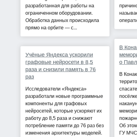
разработанная для работы на
причин
ограниченном оборудовании.
называе
Обработка данных происходила
операти
прямо на орбите — с...
В Кона
Учёные Яндекса ускорили
мемори
графовые нейросети в 8,5
о Павл
раза и снизили память в 76
В Конак
раз
террит
Исследователи «Яндекса»
спасате
разработали новые программные
посёлк
компоненты для графовых
наканун
нейросетей, которые ускоряют их
мемориа
работу до 8,5 раза и снижают
пожарн
потребление памяти до 76 раз без
Об этом
изменения архитектуры моделей.
ГУ МЧС 