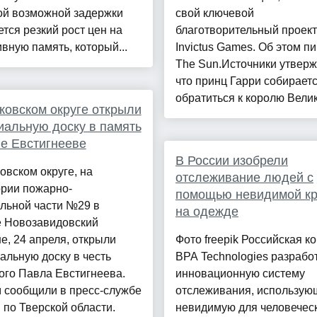
ой возможной задержки
свой ключевой
тся резкий рост цен на
благотворительный проект
вную память, который...
Invictus Games. Об этом п
The Sun.Источники утверж
что принц Гарри собирает
обратиться к королю Велико
ковском округе открыли
альную доску в память
е Евстигнееве
В России изобрели
овском округе, на
отслеживание людей с
ории пожарно-
помощью невидимой кр
льной части №29 в
на одежде
е Новозавидовский
е, 24 апреля, открыли
Фото freepik Российская к
льную доску в честь
BPA Technologies разрабо
ого Павла Евстигнеева.
инновационную систему
 сообщили в пресс-службе
отслеживания, использу
по Тверской области.
невидимую для человечес