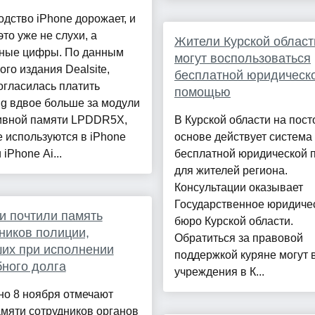
дство iPhone дорожает, и
это уже не слухи, а
Жители Курской област
тные цифры. По данным
могут воспользоваться
ого издания Dealsite,
бесплатной юридическ
огласилась платить
помощью
g вдвое больше за модули
ивной памяти LPDDR5X,
В Курской области на пос
 используются в iPhone
основе действует система
 iPhone Ai...
бесплатной юридической
для жителей региона.
Консультации оказывает
Государственное юридиче
и почтили память
бюро Курской области.
ников полиции,
Обратиться за правовой
их при исполнении
поддержкой куряне могут 
ного долга
учреждения в К...
но 8 ноября отмечают
мяти сотрудников органов