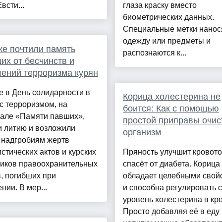
всти...
глаза краску вместо
биометрических данных.
Специальные метки нанос
одежду или предметы и
ке почтили память
распознаются к...
их от бесчинств и
ений терроризма курян
е в День солидарности в
Корица холестерина не
с терроризмом, на
боится: Как с помощью
але «Памяти павших»,
простой приправы очис
и литию и возложили
организм
 надгробиям жертв
стических актов и курских
Пряность улучшит кровото
ников правоохранительных
спасёт от диабета. Корица
, погибших при
обладает целебными свой
нии. В мер...
и способна регулировать с
уровень холестерина в кро
Просто добавляя её в еду 