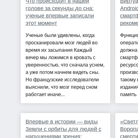
Что происходит в нашей
Виртуа
голове за секунды до сна:
Androi
ученые впервые записали
смарт
этот момент
рекоме
Ученые были удивлены, когда
Функци
просканировали мозг людей во
операти
время их засыпания Каждый
должна 
вечер мы ложимся в кровать с
смартф
уверенностью, что сначала уснем,
ресурсо
а уже потом начнем видеть сны.
произво
Но французские исследователи
такому
выяснили, что мозг перед сном
издани
работает иначе...
память 
Впервые в истории — виды
«Светл
Земли с орбиты для людей с
Вороп
нарушениями зрения:
смерт