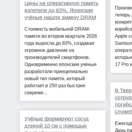
Цены на оперативную память
Произво
взлетели до 83%. Японские
теперь 
учёные нашли замену DRAM
конкре
Стоимость мобильной DRAM-
корейск
памяти во втором квартале 2026
Apple с
года выросла до 83%, создавая
Samsun
огромное давление на
операт
производителей смартфонов.
которые
Одновременно японские учёные
17 Pro и
разработали принципиально
новый тип памяти, который
работает в 250 раз быстрее
В Твер
совреме...
сотруд
погибш
служеб
Учёные формируют сосуд
Ежегод
длиной 10 см с помощью
День па