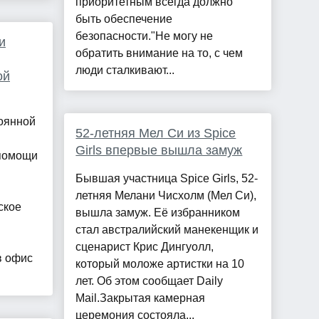
приоритетным всегда должно
быть обеспечение
безопасности."Не могу не
и
обратить внимание на то, с чем
люди сталкивают...
ой
тоянной
52-летняя Мел Си из Spice
Girls впервые вышла замуж
 помощи
Бывшая участница Spice Girls, 52-
летняя Мелани Чисхолм (Мел Си),
ское
вышла замуж. Её избранником
стал австралийский манекенщик и
сценарист Крис Дингуолл,
в офис
который моложе артистки на 10
лет. Об этом сообщает Daily
Mail.Закрытая камерная
церемония состояла...