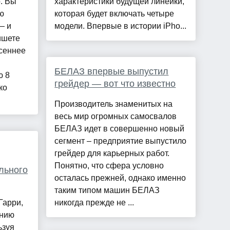
о. Вы
характеристики будущей линейки,
ю
которая будет включать четыре
— и
модели. Впервые в истории iPho...
ишете
есеннее
БЕЛАЗ впервые выпустил
ю 8
грейдер — вот что известно
ко
Производитель знаменитых на
весь мир огромных самосвалов
БЕЛАЗ идет в совершенно новый
сегмент – предприятие выпустило
грейдер для карьерных работ.
Понятно, что сфера условно
льного
осталась прежней, однако именно
таким типом машин БЕЛАЗ
Гарри,
никогда прежде не ...
анию
ьзуя