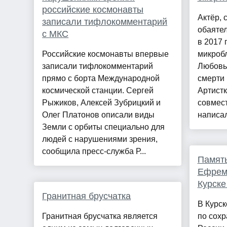
российские космонавты
Актёр,
записали тифлокомментарий
обаятел
с МКС
в 2017 
Российские космонавты впервые
микробл
записали тифлокомментарий
Любовь
прямо с борта Международной
смерти
космической станции. Сергей
Артистк
Рыжиков, Алексей Зубрицкий и
совмес
Олег Платонов описали виды
написал
Земли с орбиты специально для
людей с нарушениями зрения,
сообщила пресс-служба Р...
Память
Ефремо
Курске
Гранитная брусчатка
В Курск
Гранитная брусчатка является
по сох