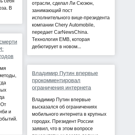
ь себя
отрасли, сделал Ли Сюэюн,
за. В
занимающий пост
исполнительного вице-президента
компании Chery Automobile,
передает CarNewsChina.
Технология EMB, которая
смерти
дебютирует в новом...
И:
тодов
емя
Владимир Путин впервые
методы,
прокомментировал
гда
ограничения интернета
вых
да
Владимир Путин впервые
 От
высказался об ограничениях
иби и
мобильного интернета в крупных
обытий.
городах. Президент России
заявил, что в этом вопросе