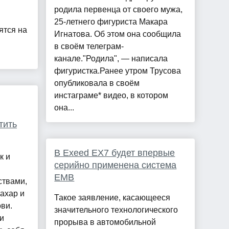
родила первенца от своего мужа,
25-летнего фигуриста Макара
ятся на
Игнатова. Об этом она сообщила
в своём телеграм-
канале."Родила", — написала
фигуристка.Ранее утром Трусова
опубликовала в своём
инстаграме* видео, в котором
она...
тить
В Exeed EX7 будет впервые
к и
серийно применена система
EMB
ствами,
ахар и
Такое заявление, касающееся
ви.
значительного технологического
и
прорыва в автомобильной