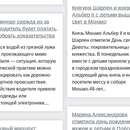
Княгиня Шарлен и княз
Альбер II с детьми выш
енная одежда из-за
свет в Монако
водитель будет платить,
Князь Монако Альбер II и 
обрать доказательства
Шарлен отметили День св
ся водой из грязной лужи
Девоты, покровительницы
е проезжающего мимо
княжества. В понедельник
биля — ситуация, которую
вместе с детьми приняли 
ической практике можно
в городском праздновании,
ицировать как дорожно-
следующий день князь и к
ортное происшествие.
посетили мессу в соборе
йствия водителя привели
Монако.48-лет...
 одежды или
тоящей электроники,...
Марина Александрова
отметила день рождени
новый маршрут:
мужем и детьми в Плёс