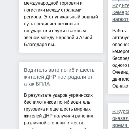
международной торговли и
Водите
логистики между странами
Кемеро
региона. Этот уникальный водный
наркот
путь соединяет несколько
государств и служит важным
Работа
звеном между Европой и Азией.
автобус
Благодаря вы...
опасне
кемеро
беспред
одного 
Водитель авто погиб и шесть
Очевидц
жителей ДНР пострадали от
двигалс
атак БПЛА
Однако .
В результате ударов украинских
беспилотников погиб водитель
грузовика и еще шесть мирных
В Курс
жителей ДНР получили ранения
оказал
различной степени тяжести,
время 