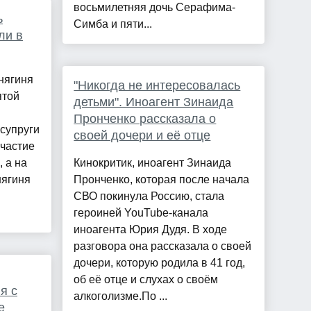
восьмилетняя дочь Серафима-
ь
Симба и пяти...
ли в
княгиня
"Никогда не интересовалась
ятой
детьми". Иноагент Зинаида
Пронченко рассказала о
 супруги
своей дочери и её отце
участие
 а на
Кинокритик, иноагент Зинаида
нягиня
Пронченко, которая после начала
СВО покинула Россию, стала
героиней YouTube-канала
иноагента Юрия Дудя. В ходе
разговора она рассказала о своей
дочери, которую родила в 41 год,
об её отце и слухах о своём
я с
алкоголизме.По ...
е