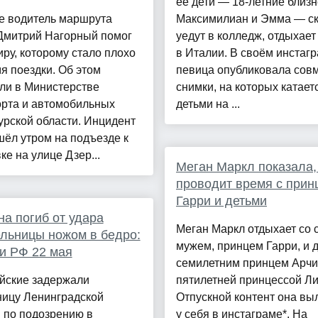
её дети — 18-летние близ
е водитель маршрута
Максимилиан и Эмма — с
митрий Нагорный помог
уедут в колледж, отдыхает
ру, которому стало плохо
в Италии. В своём инстаг
я поездки. Об этом
певица опубликовала сов
ли в Министерстве
снимки, на которых катает
орта и автомобильных
детьми на ...
урской области. Инцидент
ёл утром на подъезде к
ке на улице Дзер...
Меган Маркл показала,
проводит время с прин
Гарри и детьми
а погиб от удара
Меган Маркл отдыхает со 
льницы ножом в бедро:
мужем, принцем Гарри, и д
и РФ 22 мая
семилетним принцем Арчи
йские задержали
пятилетней принцессой Ли
ницу Ленинградской
Отпускной контент она в
 по подозрению в
у себя в инстаграме*. На