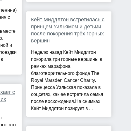
пенина)
ния с
Кейт Миддлтон встретилась с
принцем Уильямом и детьми
 вместе
после покорения трёх горных
о,
вершин
ной и
поездки
Неделю назад Кейт Миддлтон
 в
покорила три горные вершины в
рамках марафона
благотворительного фонда The
Royal Marsden Cancer Charity.
Принцесса Уэльская показала в
хает с
соцсетях, как её встретила семья
 их
после восхождения.На снимках
Кейт Миддлтон позирует в ...
я
ого, что