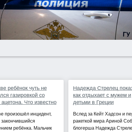
ве ребёнок чуть не
Надежда Стрелец пока
лся газировкой со
как отдыхает с мужем и
 ацетона. Что известно
детьми в Греции
е произошёл инцидент,
Вслед за Кейт Хадсон и п
е закончившийся
ракеткой мира Ариной Со
ением ребёнка. Мальчик
блогерша Надежда Стрел