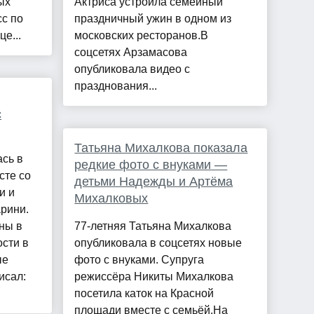
ых
Актриса устроила семейный
сс по
праздничный ужин в одном из
е...
московских ресторанов.В
соцсетях Арзамасова
опубликовала видео с
празднования...
с
Татьяна Михалкова показала
сь в
редкие фото с внуками —
сте со
детьми Надежды и Артёма
и и
Михалковых
рини.
ны в
77-летняя Татьяна Михалкова
ости в
опубликовала в соцсетях новые
ые
фото с внуками. Супруга
исал:
режиссёра Никиты Михалкова
посетила каток на Красной
площади вместе с семьёй.На