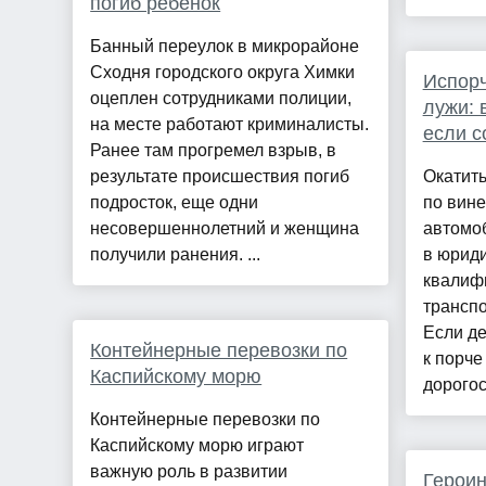
погиб ребенок
Банный переулок в микрорайоне
Сходня городского округа Химки
Испорч
оцеплен сотрудниками полиции,
лужи: 
на месте работают криминалисты.
если с
Ранее там прогремел взрыв, в
результате происшествия погиб
Окатить
подросток, еще одни
по вин
несовершеннолетний и женщина
автомо
получили ранения. ...
в юрид
квалиф
трансп
Если де
Контейнерные перевозки по
к порче
Каспийскому морю
дорогос
Контейнерные перевозки по
Каспийскому морю играют
важную роль в развитии
Герои