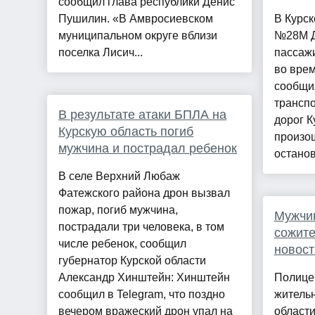
сообщил глава республики Денис
Пушилин. «В Амвросиевском
В Курск
муниципальном округе вблизи
№28М Д
поселка Лисич...
пассажи
во врем
сообщи
трансп
В результате атаки БПЛА на
дорог К
Курскую область погиб
произош
мужчина и пострадал ребенок
останов
В селе Верхний Любаж
Фатежского района дрон вызвал
пожар, погиб мужчина,
Мужчин
пострадали три человека, в том
сожите
числе ребенок, сообщил
новост
губернатор Курской области
Александр Хинштейн: Хинштейн
Полице
сообщил в Telegram, что поздно
житель
вечером вражеский дрон упал на
области