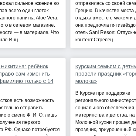
твовал сильное жжение во
отправилась со своей сем
елав всего один глоток
Грецию. В качестве места 
анного напитка Aloe Vera,
отдыха вместе с мужем и 
ого в сетевом магазине.
она предпочла пятизвёзд
ности — в материале. Что
отель Sani Resort. Отпускн
ло Инц...
контент Стрелец...
Никитина: ребёнок
Курским семьям с деть
право сам изменить
провели праздник «Гор
фамилию только с 14
молока»
В Курске при поддержке
стков есть возможность
регионального министерс
ятельно отправить
социального обеспечения,
ие о смене Ф. И. О. лишь
материнства и детства, на
олучения первого
Молочной кухни прошел д
а РФ. Однако потребуется
праздник, приуроченный к