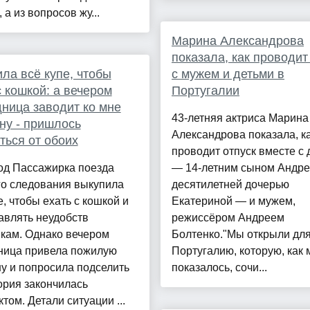
 а из вопросов жу...
Марина Александрова
показала, как проводит
ла всё купе, чтобы
с мужем и детьми в
с кошкой: а вечером
Португалии
ница заводит ко мне
43-летняя актриса Марина
у - пришлось
Александрова показала, к
ться от обоих
проводит отпуск вместе с 
од Пассажирка поезда
— 14-летним сыном Андре
го следования выкупила
десятилетней дочерью
е, чтобы ехать с кошкой и
Екатериной — и мужем,
авлять неудобств
режиссёром Андреем
кам. Однако вечером
Болтенко."Мы открыли для
ница привела пожилую
Португалию, которую, как 
у и попросила подселить
показалось, сочи...
ория закончилась
том. Детали ситуации ...