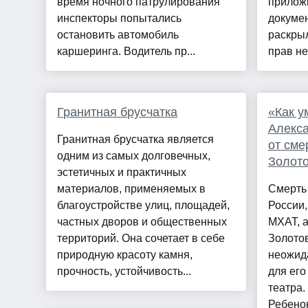
время ночного патрулирования
прилож
инспекторы попытались
докумен
остановить автомобиль
раскры
каршеринга. Водитель пр...
прав не
Гранитная брусчатка
«Как у
Алекса
Гранитная брусчатка является
от сме
одним из самых долговечных,
Золото
эстетичных и практичных
материалов, применяемых в
Смерть 
благоустройстве улиц, площадей,
России,
частных дворов и общественных
МХАТ, а
территорий. Она сочетает в себе
Золотов
природную красоту камня,
неожид
прочность, устойчивость...
для его
театра.
Ребенок