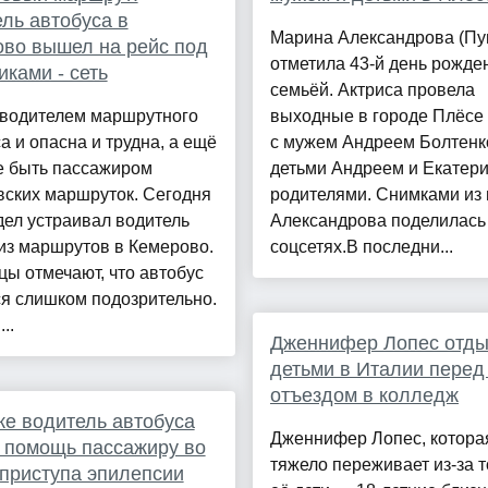
ль автобуса в
Марина Александрова (Пу
во вышел на рейс под
отметила 43-й день рожде
иками - сеть
семьёй. Актриса провела
 водителем маршрутного
выходные в городе Плёсе
а и опасна и трудна, а ещё
с мужем Андреем Болтенк
е быть пассажиром
детьми Андреем и Екатери
вских маршруток. Сегодня
родителями. Снимками из 
ел устраивал водитель
Александрова поделилась
из маршрутов в Кемерово.
соцсетях.В последни...
ы отмечают, что автобус
я слишком подозрительно.
..
Дженнифер Лопес отды
детьми в Италии перед
отъездом в колледж
ке водитель автобуса
Дженнифер Лопес, котора
 помощь пассажиру во
тяжело переживает из-за т
приступа эпилепсии