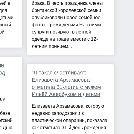
ьёй в
брака. В честь праздника члены
для
британской королевской семьи
детьми
опубликовали новое семейное
очный
фото с тремя детьми.На снимке
ой
супруги позируют в летней
одежде на траве вместе с 12-
летним принцем...
ми
од
"Я такая счастливая":
Елизавета Арзамасова
отметила 31-летие с мужем
Ильёй Авербухом и детьми
тва
Елизавета Арзамасова, которую
 базе
недавно заподозрили в
етский
пластической операции, показала,
о Дню
как отметила 31-й день рождения.