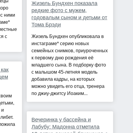
нецы
Жизель Бундхен показала
коро
редкие фото с мужем,
 с ними
годовалым сыном и детьми от
раме*
Тома Брэди
местные
ся с
Жизель Бундхен опубликовала в
инстаграме* серию новых
семейных снимков, приуроченных
к первому дню рождения её
младшего сына. В подборку фото
 как
с малышом 45-летняя модель
цем
добавила кадры, на которых
можно увидеть его отца, тренера
по джиу-джитсу Иоаким...
своим
етьми,
 и
либет.
Вечеринка у бассейна и
ыложила
Лабубу: Мадонна отметила