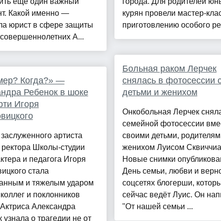
ить ещё один важный
города. Для родителей юн
т. Какой именно —
курян провели мастер-кла
ла юрист в сфере защиты
приготовлению особого рец
совершеннолетних А...
Больная раком Лерчек
мер? Когда?» —
снялась в фотосессии 
ндра Ребенок в шоке
детьми и женихом
рти Игоря
Онкобольная Лерчек сняла
вицкого
семейной фотосессии вме
заслуженного артиста
своими детьми, родителям
 ректора Школы-студии
женихом Луисом Сквиччиа
ктера и педагога Игоря
Новые снимки опубликова
ицкого стала
День семьи, любви и верн
анным и тяжелым ударом
соцсетях блогерши, котор
 коллег и поклонников
сейчас ведёт Луис. Он нап
 Актриса Александра
"От нашей семьи ...
 узнала о трагедии не от