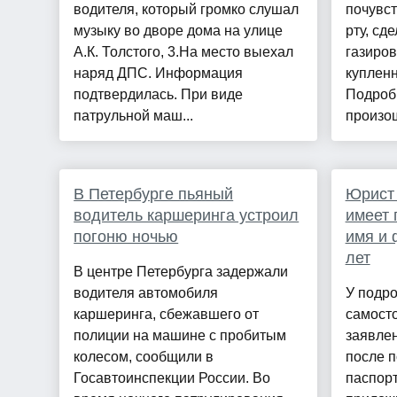
водителя, который громко слушал
почувс
музыку во дворе дома на улице
рту, сд
А.К. Толстого, 3.На место выехал
газиров
наряд ДПС. Информация
купленн
подтвердилась. При виде
Подроб
патрульной маш...
произош
В Петербурге пьяный
Юрист 
водитель каршеринга устроил
имеет 
погоню ночью
имя и 
лет
В центре Петербурга задержали
водителя автомобиля
У подро
каршеринга, сбежавшего от
самосто
полиции на машине с пробитым
заявлен
колесом, сообщили в
после п
Госавтоинспекции России. Во
паспорт