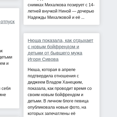
снимках Михалкова позирует с 14-
летней внучкой Ниной — дочерью
Надежды Михалковой и её ...
 отпуск
Нюша показала, как отдыхает
с новым бойфрендом и
ак
детьми от бывшего мужа
детьми
Игоря Сивова
ем и
Нюша, которая в апреле
подтвердила отношения с
диджеем Владом Ханецким,
 себя
показала, как проводит время со
мне
своим новым бойфрендом и
детьми. В личном блоге певица
опубликовала новые фото, на
которых запечатлены её