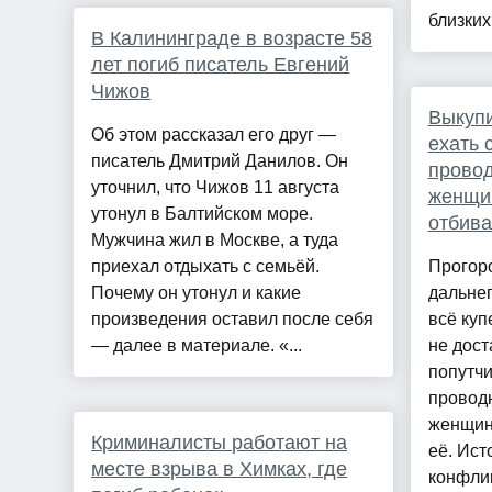
близких,
В Калининграде в возрасте 58
лет погиб писатель Евгений
Чижов
Выкупи
Об этом рассказал его друг —
ехать 
писатель Дмитрий Данилов. Он
провод
уточнил, что Чижов 11 августа
женщин
утонул в Балтийском море.
отбива
Мужчина жил в Москве, а туда
приехал отдыхать с семьёй.
Прогор
Почему он утонул и какие
дальне
произведения оставил после себя
всё куп
— далее в материале. «...
не дост
попутчи
провод
женщин
Криминалисты работают на
её. Ист
месте взрыва в Химках, где
конфлик