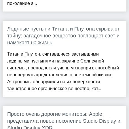
поколение s...
Ледяные пустыни Титана и Плутона скрывают
тайну: загадочное вещество поглощает свет и
намекает на жизнь
Титан и Плутон, считавшиеся застывшими
ледяными пустынями на окраине Солнечной
системы, преподнесли ученым сюрприз, способный
перевернуть представления о внеземной жизни.
Астрономы обнаружили на их поверхности
таинственное органическое вещество, кот...
Просто очень дорогие мониторы: Apple
представила новое поколение Studio Display и
Studio Display XDR