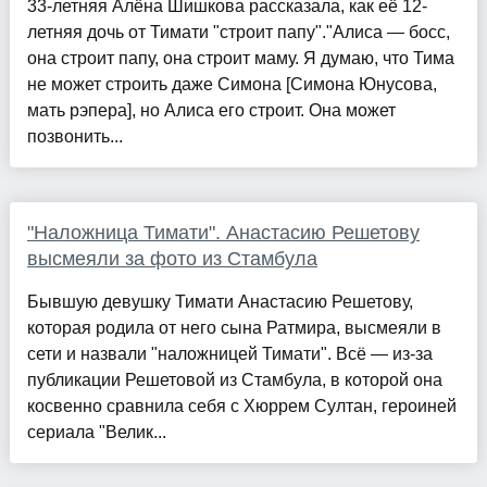
33-летняя Алёна Шишкова рассказала, как её 12-
летняя дочь от Тимати "строит папу"."Алиса — босс,
она строит папу, она строит маму. Я думаю, что Тима
не может строить даже Симона [Симона Юнусова,
мать рэпера], но Алиса его строит. Она может
позвонить...
"Наложница Тимати". Анастасию Решетову
высмеяли за фото из Стамбула
Бывшую девушку Тимати Анастасию Решетову,
которая родила от него сына Ратмира, высмеяли в
сети и назвали "наложницей Тимати". Всё — из-за
публикации Решетовой из Стамбула, в которой она
косвенно сравнила себя с Хюррем Султан, героиней
сериала "Велик...