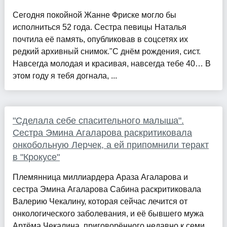
Сегодня покойной Жанне Фриске могло бы
исполниться 52 года. Сестра певицы Наталья
почтила её память, опубликовав в соцсетях их
редкий архивный снимок."С днём рождения, сист.
Навсегда молодая и красивая, навсегда тебе 40… В
этом году я тебя догнала, ...
"Сделала себе спасительного малыша".
Сестра Эмина Агаларова раскритиковала
онкобольную Лерчек, а ей припомнили теракт
в "Крокусе"
Племянница миллиардера Араза Агаларова и
сестра Эмина Агаларова Сабина раскритиковала
Валерию Чекалину, которая сейчас лечится от
онкологического заболевания, и её бывшего мужа
Артёма Чекалина, приговорённого недавно к семи