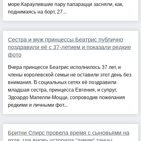
море.Караулившие пару папарацци засняли, как,
поднимаясь на борт, 27...
Сестра и муж принцессы Беатрис публично
поздравили её с 37-летием и показали редкие
фото
Вчера принцессе Беатрис исполнилось 37 лет, и
члены королевской семьи не оставили этот день без
внимания. В социальных сетях её поздравили
младшая сестра, принцесса Евгения, и супруг,
Эдоардо Мапелли-Моцци, сопроводив пожелания
редкими и личными фот...
Бритни Спирс провела время с сыновьями на
яхте, где вновь устроила "дикие" танцы