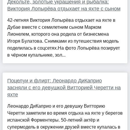
Декольте, золотые украшения и рыбалка:
Виктория Лопырёва отдыхает на яхте с сыном
42-летняя Виктория Лопырёва отдыхает на яхте в
Дубае вместе с семилетним сыном Марком
Лионелем, которого она родила от бизнесмена
Игоря Булатова. Снимками из путешествия модель
поделилась в соцсетях.На фото Лопырёва позирует
в чёрном купальнике, зол...
Поцелуи и флирт: Леонардо ДиКаприо
засняли с его девушкой Витторией Черетти на
яхте
Леонардо ДиКаприо и его девушку Витторию
Черетти заметили во время отдыха на яхте у берегов
испанской Форментеры. 50-летний актёр и
супермодель в окружении друзей вместе купалась в