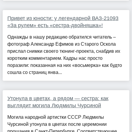
Привет из юности: у легендарной ВАЗ-21093
«За рулем» есть «сестра-двойняшка»!
Однажды в нашу редакцию обратился читатель –
фотограф Александр Ефимов из Старого Оскола
прислал снимки своего тюнинг-проекта, снабдив их
коротким комментарием. Кадры нас просто
поразили: показанная на них «восьмерка» как будто
сошла со страниц янва...
Утонула в цветах, а рядом — сестра: как
выглядит могила Людмилы Чурсиной
Могила народной артистки СССР Людмилы
Чурсиной утонула в цветах после церемонии
прощания в Санкт-Петербурге. Соответствующее