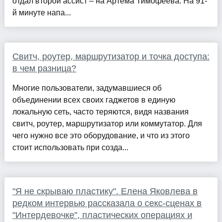
отдал второй ассист – на Артема Тимофеева. На 91-
й минуте напа...
Свитч, роутер, маршрутизатор и точка доступа:
в чем разница?
Многие пользователи, задумавшиеся об
объединении всех своих гаджетов в единую
локальную сеть, часто теряются, видя названия
свитч, роутер, маршрутизатор или коммутатор. Для
чего нужно все это оборудование, и что из этого
стоит использовать при созда...
"Я не скрываю пластику". Елена Яковлева в
редком интервью рассказала о секс-сценах в
"Интердевочке", пластических операциях и