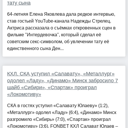
тату сына
64-летняя Елена Яковлева дала редкое интервью,
став гостьей YouTube-канала Надежды Стрелец.
Актриса рассказала о съёмках откровенных сцен в
фильме "Интердевочка", который сделал её
советским секс-символом, об увлечении тату её
единственного сына Ден...
КХЛ. СКА уступил «Салавату», «Металлург»
одолел «Ладу», «Динамо» Минск забросило 7
шайб «Сибири», «Спартак» проиграл
«Локомотиву»
СКА в гостях уступил «Салавату Юлаеву» (1:2),
«Металлург» одолел «Ладу» (6:4), «Динамо» Минск
разгромило «Сибирь» (7:0), «Спартак» проиграл
«Локомотиву» (3:6). FONBET КХЛ Салават Юлаев –