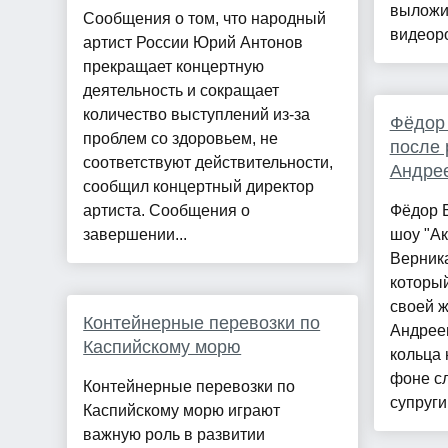
выложил
Сообщения о том, что народный
видеоро
артист России Юрий Антонов
прекращает концертную
деятельность и сокращает
количество выступлений из-за
Фёдор
проблем со здоровьем, не
после 
соответствуют действительности,
Андрее
сообщил концертный директор
артиста. Сообщения о
Фёдор Б
завершении...
шоу "Ак
Верника
который
своей 
Контейнерные перевозки по
Андреев
Каспийскому морю
кольца 
фоне сл
Контейнерные перевозки по
супруги 
Каспийскому морю играют
важную роль в развитии