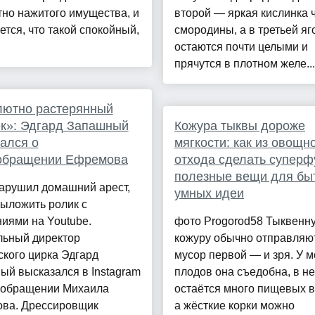
но нажитого имущества, и
второй — яркая кислинка 
ется, что такой спокойный,
смородины, а в третьей я
остаются почти целыми и
прячутся в плотном желе...
лютно растерянный
к»: Эдгард Запашный
Кожура тыквы дороже
ался о
мягкости: как из овощн
обращении Ефремова
отхода сделать суперф
полезные вещи для быт
нарушил домашний арест,
умных идеи
ыложить ролик с
иями на Youtube.
фото Progorod58 Тыквенн
льный директор
кожуру обычно отправляю
кого цирка Эдгард
мусор первой — и зря. У 
й высказался в Instagram
плодов она съедобна, в н
ообращении Михаила
остаётся много пищевых в
ва. Дрессировщик
а жёсткие корки можно