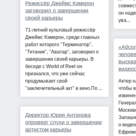
Режиссёр Джеймс Кэмерон
совмест
заговорил о завершении
он наде
своей карьеры
ува...
71-летний культовый режиссёр
Джеймс Кэмерон, среди главных
работ которого "Терминатор",
«Абсо
"Титаник", "Аватар", заговорил о
челове
завершении своей карьеры. В
высказ
беседе с World of Reel он
видео
признался, что уже сейчас
продумывает свой
Актер 
"заключительный акт" в кино.По ...
чтобы в
извинен
Генера
Московс
Директор Юрия Антонова
Запашны
опроверг слухи о завершении
о виде
артистом карьеры
Ефремо