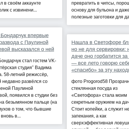
 в своём аккаунте
превратить в чипсы, поро
лик с извинени...
основу для бульона и даж
полезные заготовки для дач
 Бондарчук впервые
развода с Паулиной
Нашла в Светофоре бл
вой высказался о ней
но не для сервировки: 
даче оно горбатится за
ондарчук стал гостем VK-
— все лето говорю себ
тёрская студия" Вадима
«спасибо» за эту наход
. 58-летний режиссёр,
 недавно развёлся со
фото Progorod58 Прозрач
женой Паулиной
стеклянная посуда из
ой, появился в студии без
«Светофора» стала моим
на безымянном пальце (на
секретным оружием на дач
ухов о том, что бывшие
Стоит копейки, а служит н
вновь в...
запекания, а как
сверхэффективная ловуш