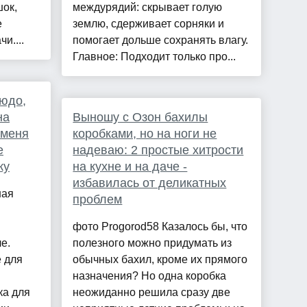
шок,
междурядий: скрывает голую
е
землю, сдерживает сорняки и
и....
помогает дольше сохранять влагу.
Главное: Подходит только про...
юдо,
на
Выношу с Озон бахилы
 меня
коробками, но на ноги не
е
надеваю: 2 простые хитрости
ку
на кухне и на даче -
избавилась от деликатных
ная
проблем
фото Progorod58 Казалось бы, что
е.
полезного можно придумать из
е для
обычных бахил, кроме их прямого
назначения? Но одна коробка
ка для
неожиданно решила сразу две