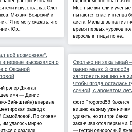
й ранее раскритиковали
одновременно опасная ис
еятели искусства, как Олег
Местные жители и ученые
ков, Михаил Боярский и
пытаются спасти птенца б
ик."Я не могу сказать, что
аиста. Малыш выпал из гн
нник Юр...
время первых «уроков пол
взрослые птицы по не...
ал всё возможное".
 впервые высказался о
Сколько ни закатывай 
е с Оксаной
равно мало: 3 способа
ловой
заготовить вишню на зи
чтобы ягода осталась г
ий рэпер Джиган
сочной, с ароматом лет
ящее имя — Денис
нко-Вайнштейн) впервые
фото Progorod58 Кажется, 
ментировал развод с
вишню на зиму уже ничем
й Самойловой. По словам
удивить, но эти три банки
, им удалось мирно
заканчиваются первыми. 
иться о разделе
— густой однородный дже