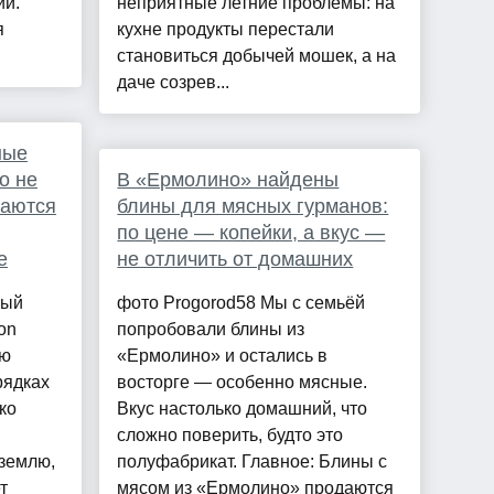
ии.
неприятные летние проблемы: на
я
кухне продукты перестали
становиться добычей мошек, а на
даче созрев...
ные
о не
В «Ермолино» найдены
раются
блины для мясных гурманов:
по цене — копейки, а вкус —
е
не отличить от домашних
ный
фото Progorod58 Мы с семьёй
on
попробовали блины из
ую
«Ермолино» и остались в
рядках
восторге — особенно мясные.
ко
Вкус настолько домашний, что
сложно поверить, будто это
землю,
полуфабрикат. Главное: Блины с
т
мясом из «Ермолино» продаются