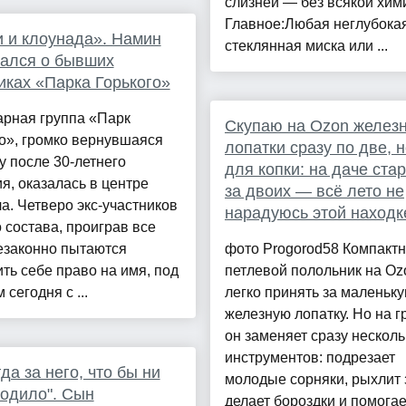
слизней — без всякой хим
Главное:Любая неглубока
 и клоунада». Намин
стеклянная миска или ...
ался о бывших
иках «Парка Горького»
арная группа «Парк
Скупаю на Ozon желез
о», громко вернувшаяся
лопатки сразу по две, н
у после 30-летнего
для копки: на даче ста
я, оказалась в центре
за двоих — всё лето не
а. Четверо экс-участников
нарадуюсь этой находк
 состава, проиграв все
езаконно пытаются
фото Progorod58 Компакт
ть себе право на имя, под
петлевой полольник на Oz
 сегодня с ...
легко принять за маленьк
железную лопатку. Но на г
он заменяет сразу несколь
инструментов: подрезает
гда за него, что бы ни
молодые сорняки, рыхлит 
одило". Сын
делает бороздки и помогае