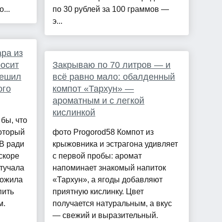
...
по 30 рублей за 100 граммов —
э...
ара из
росит
Закрываю по 70 литров — и
решил
всё равно мало: обалденный
ого
компот «Тархун» —
ароматным и с легкой
кислинкой
бы, что
который
фото Progorod58 Компот из
В ради
крыжовника и эстрагона удивляет
скоре
с первой пробы: аромат
стучала
напоминает знакомый напиток
ложила
«Тархун», а ягоды добавляют
пить
приятную кислинку. Цвет
м.
получается натуральным, а вкус
— свежий и выразительный.