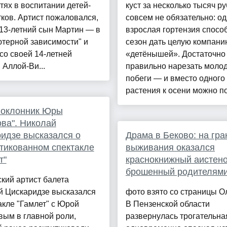
тях в воспитании детей-
куст за несколько тысяч р
ков. Артист пожаловался,
совсем не обязательно: о
 13-летний сын Мартин — в
взрослая гортензия спосо
терной зависимости" и
сезон дать целую компани
со своей 14-летней
«детёнышей». Достаточно
 Аллой-Ви...
правильно нарезать моло
побеги — и вместо одного
растения к осени можно по
поклонник Юры
ва". Николай
идзе высказался о
Драма в Беково: на гра
тикованном спектакле
выживания оказался
т"
краснокнижный аистено
брошенный родителям
кий артист балета
й Цискаридзе высказался
фото взято со страницы О
акле "Гамлет" с Юрой
В Пензенской области
ым в главной роли,
развернулась трогательна