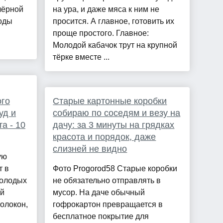
чёрной
на ура, и даже мяса к ним не
годы
просится. А главное, готовить их
проще простого. Главное:
Молодой кабачок трут на крупной
тёрке вместе ...
ого
Старые картонные коробки
уд и
собираю по соседям и везу на
а - 10
дачу: за 3 минуты на грядках
красота и порядок, даже
слизней не видно
ую
т в
Фото Progorod58 Старые коробки
молодых
не обязательно отправлять в
ей
мусор. На даче обычный
олокон,
гофрокартон превращается в
бесплатное покрытие для