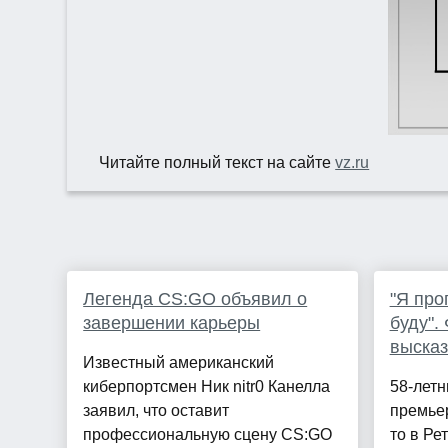
Читайте полный текст на сайте
vz.ru
Легенда CS:GO объявил о
"Я про
завершении карьеры
буду".
высказ
Известный американский
киберпортсмен Ник nitr0 Канелла
58-летн
заявил, что оставит
премье
профессиональную сцену CS:GO
то в Ре