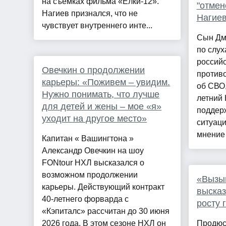
на съемках фильма «Елки-12».
"отмен
Нагиев признался, что не
Нагиев
чувствует внутреннего инте...
Сын Дми
по слух
российс
Овечкин о продолжении
против
карьеры: «Поживем – увидим.
об СВО,
Нужно понимать, что лучше
летний 
для детей и жены – мое «я»
поддер
уходит на другое место»
ситуаци
мнение 
Капитан « Вашингтона »
Александр Овечкин на шоу
FONtour НХЛ высказался о
возможном продолжении
«Вызыв
карьеры. Действующий контракт
высказ
40-летнего форварда с
росту 
«Кэпиталс» рассчитан до 30 июня
2026 года. В этом сезоне НХЛ он
Продюс