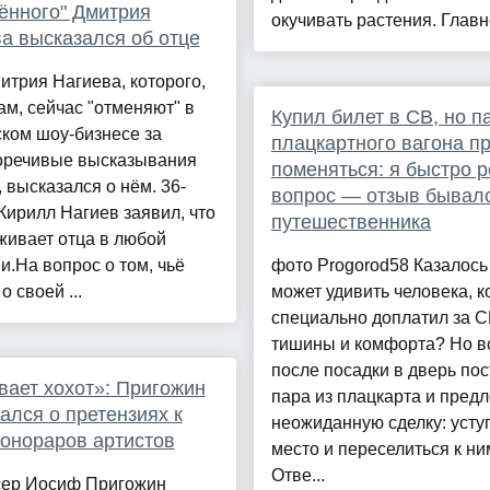
ённого" Дмитрия
окучивать растения. Главно
а высказался об отце
трия Нагиева, которого,
ам, сейчас "отменяют" в
Купил билет в СВ, но п
ком шоу-бизнесе за
плацкартного вагона п
оречивые высказывания
поменяться: я быстро 
 высказался о нём. 36-
вопрос — отзыв бывал
Кирилл Нагиев заявил, что
путешественника
живает отца в любой
и.На вопрос о том, чьё
фото Progorod58 Казалось 
о своей ...
может удивить человека, 
специально доплатил за С
тишины и комфорта? Но в
после посадки в дверь по
ает хохот»: Пригожин
пара из плацкарта и пред
ался о претензиях к
неожиданную сделку: усту
гонораров артистов
место и переселиться к ни
Отве...
ер Иосиф Пригожин