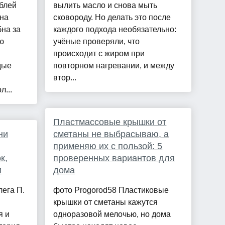
ублей
вылить масло и снова мыть
дна
сковороду. Но делать это после
бна за
каждого подхода необязательно:
ю
учёные проверяли, что
происходит с жиром при
дые
повторном нагревании, и между
втор...
л...
Пластмассовые крышки от
ни
сметаны не выбрасываю, а
применяю их с пользой: 5
к,
проверенных вариантов для
и
дома
лега П.
фото Progorod58 Пластиковые
крышки от сметаны кажутся
я и
одноразовой мелочью, но дома