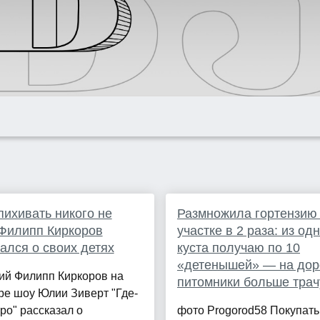
пихивать никого не
Размножила гортензию
 Филипп Киркоров
участке в 2 раза: из од
ался о своих детях
куста получаю по 10
«детенышей» — на дор
ий Филипп Киркоров на
питомники больше трач
ре шоу Юлии Зиверт "Где-
тро" рассказал о
фото Progorod58 Покупат