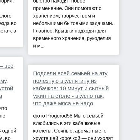
тория.
быстро находят новое
применение. Они помогают с
елого
хранением, творчеством и
езда во
небольшими бытовыми задачами.
ета», а
Главное: Крышки подходят для
временного хранения, рукоделия
и м...
— всё
Подсели всей семьей на эту
му,
полезную вкуснятину из
устой,
кабачков: 10 минут и сытный
а
ужин на столе - вкусно так,
что даже мяса не надо
что
 не
фото Progorod58 Мы с семьёй
влюбились в эти кабачковые
В одной
котлеты. Сочные, ароматные, с
м, во
хрустящей корочкой — они уходят