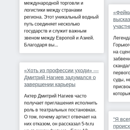
международной торговли и
логистики между странами
«Фейки
региона. Этот уникальный водный
высказ
путь соединяет несколько
участн
государств и служит важным
звеном между Европой и Азией.
Легенд
Благодаря вы...
Горьког
на сцен
забвени
скандал
«Хоть из профессии уходи» —
первого
Дмитрий Нагиев задумался о
суды, н
завершении карьеры
присвои
которым
Актер Дмитрий Нагиев часто
получает приглашения исполнить
роль в театральных постановках.
О том, почему артист отвечает на
"Я все
них отказом, он рассказал 5-tv.ru
происх