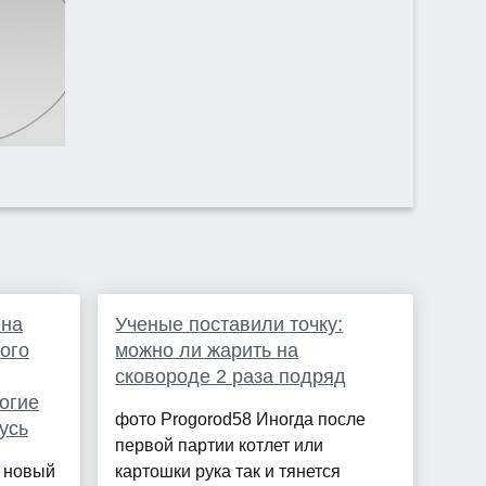
 на
Ученые поставили точку:
ного
можно ли жарить на
сковороде 2 раза подряд
огие
фото Progorod58 Иногда после
усь
первой партии котлет или
ь новый
картошки рука так и тянется