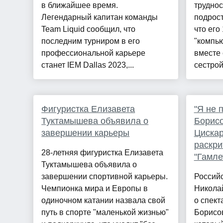
в ближайшее время.
труднос
Легендарный капитан команды
подрост
Team Liquid сообщил, что
что его
последним турниром в его
"компью
профессиональной карьере
вместе 
станет IEM Dallas 2023,...
сестрой
Фигуристка Елизавета
"Я не 
Туктамышева объявила о
Борисо
завершении карьеры
Цискар
раскри
28-летняя фигуристка Елизавета
"Гамле
Туктамышева объявила о
завершении спортивной карьеры.
Российс
Чемпионка мира и Европы в
Никола
одиночном катании назвала свой
о спект
путь в спорте "маленькой жизнью"
Борисов