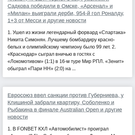
Садкова победили в Омске, «Арсенал» и
«Милан» выиграли дерби, 954-й гол Роналду,
1+3 от Месси и другие новости
1. Ушел из жизни легендарный форвард «Спартака»
Никита Симонян. Лучшему бомбардиру красно-
белых и олимпийскому чемпиону было 99 лет. 2.
«Краснодар» сыграл вничью в гостях с
«Локомотивом» (1:1) в 16-м туре Мир РПЛ. «Зенит»
обыграл «Пари НН» (2:0) на ...
Евросоюз ввел санкции против Губерниева, у
Клишиной забрали квартиру, Соболенко и
Рыбакина в финале Australian Open и другие
новости
1. В FONBET КХЛ «Автомобилист» проиграл