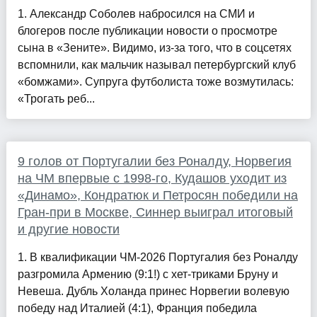
1. Александр Соболев набросился на СМИ и
блогеров после публикации новости о просмотре
сына в «Зените». Видимо, из-за того, что в соцсетях
вспомнили, как мальчик называл петербургский клуб
«бомжами». Супруга футболиста тоже возмутилась:
«Трогать реб...
9 голов от Португалии без Роналду, Норвегия
на ЧМ впервые с 1998-го, Кудашов уходит из
«Динамо», Кондратюк и Петросян победили на
Гран-при в Москве, Синнер выиграл итоговый
и другие новости
1. В квалификации ЧМ-2026 Португалия без Роналду
разгромила Армению (9:1!) с хет-триками Бруну и
Невеша. Дубль Холанда принес Норвегии волевую
победу над Италией (4:1), Франция победила