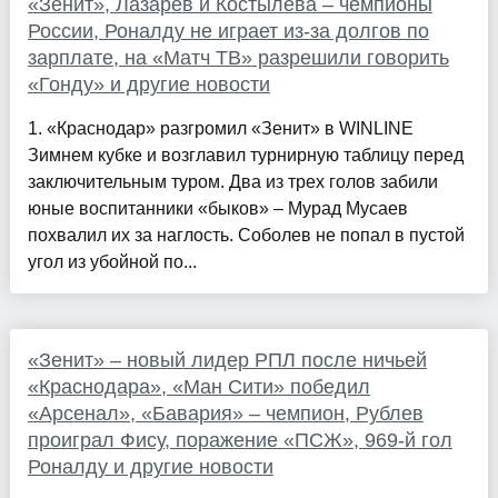
«Зенит», Лазарев и Костылева – чемпионы
России, Роналду не играет из-за долгов по
зарплате, на «Матч ТВ» разрешили говорить
«Гонду» и другие новости
1. «Краснодар» разгромил «Зенит» в WINLINE
Зимнем кубке и возглавил турнирную таблицу перед
заключительным туром. Два из трех голов забили
юные воспитанники «быков» – Мурад Мусаев
похвалил их за наглость. Соболев не попал в пустой
угол из убойной по...
«Зенит» – новый лидер РПЛ после ничьей
«Краснодара», «Ман Сити» победил
«Арсенал», «Бавария» – чемпион, Рублев
проиграл Фису, поражение «ПСЖ», 969-й гол
Роналду и другие новости