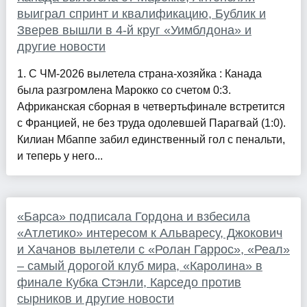
выиграл спринт и квалификацию, Бублик и
Зверев вышли в 4-й круг «Уимблдона» и
другие новости
1. С ЧМ-2026 вылетела страна-хозяйка : Канада
была разгромлена Марокко со счетом 0:3.
Африканская сборная в четвертьфинале встретится
с Францией, не без труда одолевшей Парагвай (1:0).
Килиан Мбаппе забил единственный гол с пенальти,
и теперь у него...
«Барса» подписала Гордона и взбесила
«Атлетико» интересом к Альваресу, Джокович
и Хачанов вылетели с «Ролан Гаррос», «Реал»
– самый дорогой клуб мира, «Каролина» в
финале Кубка Стэнли, Карседо против
сырников и другие новости