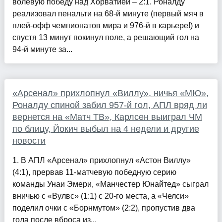
волевую победу над Хорватией – 2:1. Роналду
реализовал пенальти на 68-й минуте (первый мяч в
плей-офф чемпионатов мира и 976-й в карьере!) и
спустя 13 минут покинул поле, а решающий гол на
94-й минуте за...
«Арсенал» прихлопнул «Виллу», ничья «МЮ»,
Роналду спиной забил 957-й гол, АПЛ вряд ли
вернется на «Матч ТВ», Карлсен выиграл ЧМ
по блицу, Йокич выбыл на 4 недели и другие
новости
1. В АПЛ «Арсенал» прихлопнул «Астон Виллу»
(4:1), прервав 11-матчевую победную серию
команды Унаи Эмери, «Манчестер Юнайтед» сыграл
вничью с «Вулвс» (1:1) с 20-го места, а «Челси»
поделил очки с «Борнмутом» (2:2), пропустив два
гола после вброса из...