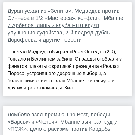
Дуран уехал из «Зенита», Медведев против
Синнера в 1/2 «Мастерса», конфликт Мбаппе
и Арбелоа, лишь 2 клуба РПЛ видят
улучшение судейства, 2-й подряд дубль
Дорофеева и другие новости
1. «Реал Мадрид» обыграл «Реал Овьедо» (2:0),
Гонсало и Беллингем забили. Стюарды отобрали у
фанатов плакаты с критикой президента «Реала»
Переса, устроившего досрочные выборы, а
болельщики освистывали Мбаппе, Винисиуса и
других игроков команды. Кил...
Дембеле взял премию The Best, победы
«Барсы» и «Челси», Мбаппе выиграл суд у
«ПСЖ», дело о расизме против Кордобы