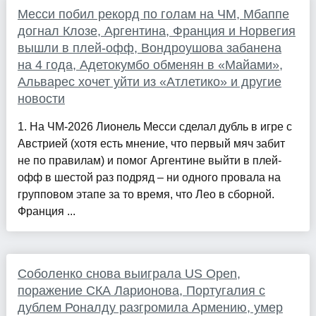
Месси побил рекорд по голам на ЧМ, Мбаппе
догнал Клозе, Аргентина, Франция и Норвегия
вышли в плей-офф, Вондроушова забанена
на 4 года, Адетокумбо обменян в «Майами»,
Альварес хочет уйти из «Атлетико» и другие
новости
1. На ЧМ-2026 Лионель Месси сделал дубль в игре с
Австрией (хотя есть мнение, что первый мяч забит
не по правилам) и помог Аргентине выйти в плей-
офф в шестой раз подряд – ни одного провала на
групповом этапе за то время, что Лео в сборной.
Франция ...
Соболенко снова выиграла US Open,
поражение СКА Ларионова, Португалия с
дублем Роналду разгромила Армению, умер