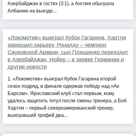
Азербайджан в гостях (3:1), а Англия обыграла
Албанию на выезде...
«Локомотив» выиграл Кубок Гагарина, Хартли
завершил карьеру, Роналду – чемпион
Саудовской Аравии, сын Плющенко переходит
в Азербайджан, Нойер – в заявке Германии и
другие новости
1. «Локомотив» выиграл Кубок Гагарина второй
сезон подряд, в финале одержав победу над «Ак
Барсом». Ярославский клуб стал первым, кому
удалось защитить титул после смены тренера, а Боб
Хартли – первый североамериканский тренер,
выигравший трофей два...