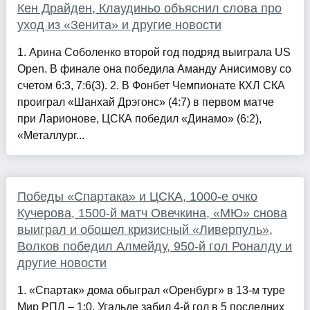
Кен Драйден, Клаудиньо объяснил слова про
уход из «Зенита» и другие новости
1. Арина Соболенко второй год подряд выиграла US
Open. В финале она победила Аманду Анисимову со
счетом 6:3, 7:6(3). 2. В Фонбет Чемпионате КХЛ СКА
проиграл «Шанхай Дрэгонс» (4:7) в первом матче
при Ларионове, ЦСКА победил «Динамо» (6:2),
«Металлург...
Победы «Спартака» и ЦСКА, 1000-е очко
Кучерова, 1500-й матч Овечкина, «МЮ» снова
выиграл и обошел кризисный «Ливерпуль»,
Волков победил Алмейду, 950-й гол Роналду и
другие новости
1. «Спартак» дома обыграл «Оренбург» в 13-м туре
Мир РПЛ – 1:0. Угальде забил 4-й гол в 5 последних