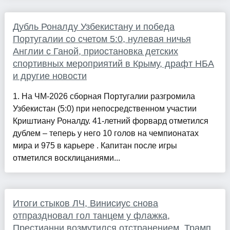
Дубль Роналду Узбекистану и победа
Португалии со счетом 5:0, нулевая ничья
Англии с Ганой, приостановка детских
спортивных мероприятий в Крыму, драфт НБА
и другие новости
1. На ЧМ-2026 сборная Португалии разгромила
Узбекистан (5:0) при непосредственном участии
Криштиану Роналду. 41-летний форвард отметился
дублем – теперь у него 10 голов на чемпионатах
мира и 975 в карьере . Капитан после игры
отметился восклицаниями...
Итоги стыков ЛЧ, Винисиус снова
отпраздновал гол танцем у флажка,
Престианни возмутился отстранением, Трамп