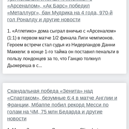
«Арсеналом», «Ак Барс» победил
«Металлург», бан Мудрика на 4 года, 970-й
гол Роналду и другие новости
1. «Атлетико» дома сыграл вничью с «Арсеналом»
(1:1) в первом матче 1/2 финала Лиги чемпионов.
Героем встречи стал судья из Нидерландов Данни
Маккели: в конце 1-го тайма он поставил пенальти в
пользу лондонцев за то, что Ганцко толкнул
Дьокереша в с...
Скандальная победа «Зенита» над
«Спартаком», безумные 6:4 в матче Англии и
Франции, Мбаппе побил рекорд Месси по
голам на ЧМ, 75 млн Бедарда и другие
новости