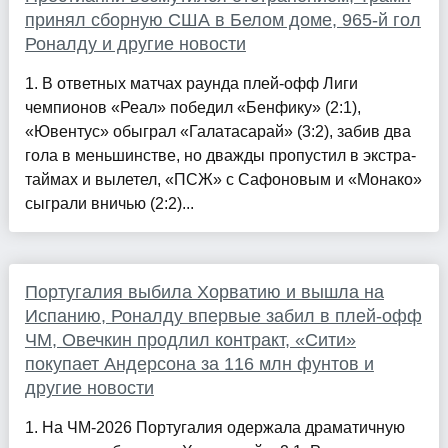
принял сборную США в Белом доме, 965-й гол
Роналду и другие новости
1. В ответных матчах раунда плей-офф Лиги
чемпионов «Реал» победил «Бенфику» (2:1),
«Ювентус» обыграл «Галатасарай» (3:2), забив два
гола в меньшинстве, но дважды пропустил в экстра-
таймах и вылетел, «ПСЖ» с Сафоновым и «Монако»
сыграли вничью (2:2)...
Португалия выбила Хорватию и вышла на
Испанию, Роналду впервые забил в плей-офф
ЧМ, Овечкин продлил контракт, «Сити»
покупает Андерсона за 116 млн фунтов и
другие новости
1. На ЧМ-2026 Португалия одержала драматичную