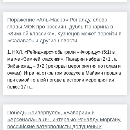
Поражение «Аль-Насра» Роналду, слова
главы МОК про россиян, дубль Панарина в
«Зимней классике», Кузнецов может перейти в
«Салават» и другие новости
1. НХЛ. «Рейнджерс» обыграли «Флориду» (5:1) в
матче «Зимней классики», Панарин набрал 2+1 , а
Зибанежад – 3+2 ( рекорды мероприятия по голам и
очкам). Игра на открытом воздухе в Майами прошла
при самой теплой погоде в истории мероприятия
(плюс 17 п...
Победы «Ливерпуля», «Баварии» и
«Арсенала» в ЛЧ, интервью Роналду Моргану,
российские ватерполисты допущены к