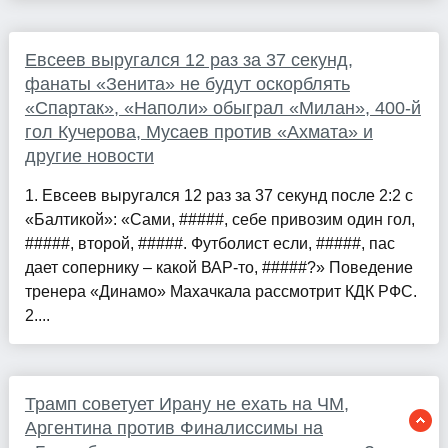
Евсеев выругался 12 раз за 37 секунд,
фанаты «Зенита» не будут оскорблять
«Спартак», «Наполи» обыграл «Милан», 400-й
гол Кучерова, Мусаев против «Ахмата» и
другие новости
1. Евсеев выругался 12 раз за 37 секунд после 2:2 с
«Балтикой»: «Сами, #####, себе привозим один гол,
#####, второй, #####. Футболист если, #####, пас
дает сопернику – какой ВАР-то, #####?» Поведение
тренера «Динамо» Махачкала рассмотрит КДК РФС.
2....
Трамп советует Ирану не ехать на ЧМ,
Аргентина против Финалиссимы на