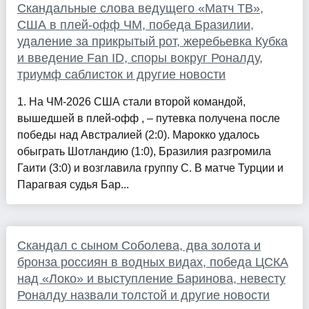
Скандальные слова ведущего «Матч ТВ»,
США в плей-офф ЧМ, победа Бразилии,
удаление за прикрытый рот, жеребьевка Кубка
и введение Fan ID, споры вокруг Роналду,
триумф саблисток и другие новости
1. На ЧМ-2026 США стали второй командой,
вышедшей в плей-офф , – путевка получена после
победы над Австралией (2:0). Марокко удалось
обыграть Шотландию (1:0), Бразилия разгромила
Гаити (3:0) и возглавила группу С. В матче Турции и
Парагвая судья Бар...
Скандал с сыном Соболева, два золота и
бронза россиян в водных видах, победа ЦСКА
над «Локо» и выступление Баринова, невесту
Роналду назвали толстой и другие новости