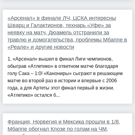
«Арсенал» в финале ЛЧ, ЦСКА интересны
Шварц и Галактионов, технарь «Уфе» за
неявку на матч, Дюамель отстранили за
травлю и домогательства, проблемы Мбаппе в
«Реале» и другие новости
1. «Арсенал» вышел в финал Лиги чемпионов,
обыграв «Атлетико» в ответном матче благодаря
голу Сака – 1:0! «Канониры» сыграют в решающем
матче во второй раз в истории и впервые с 2006
года, а для Артеты этот финал первый в жизни.
«Атлетико» остался б...
Франция, Норвегия и Мексика прошли в 1/8,
Мбаппе обогнал Клозе по голам на ЧМ,