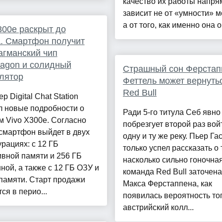
качество их работы напр
зависит не от «умности» м
а от того, как именно она об
300e раскрыт до
. Смартфон получит
гманский чип
agon и солидный
Страшный сон Ферстап
лятор
Феттель может вернуть
Red Bull
р Digital Chat Station
л новые подробности о
Ради 5-го титула Себ явно
 Vivo X300e. Согласно
побрезгует второй раз вой
 смартфон выйдет в двух
одну и ту же реку. Пьер Га
рациях: с 12 ГБ
только успел рассказать о 
вной памяти и 256 ГБ
насколько сильно гоночна
ной, а также с 12 ГБ ОЗУ и
команда Red Bull заточена
памяти. Старт продажи
Макса Ферстаппена, как
ся в перио...
появилась вероятность тог
австрийский колл...