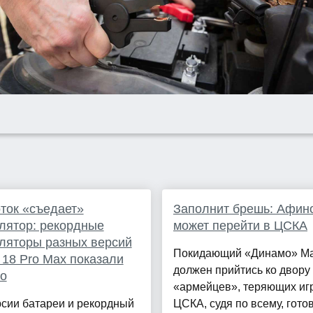
ток «съедает»
Заполнит брешь: Афин
лятор: рекордные
может перейти в ЦСКА
ляторы разных версий
Покидающий «Динамо» М
 18 Pro Max показали
должен прийтись ко двору
о
«армейцев», теряющих игр
сии батареи и рекордный
ЦСКА, судя по всему, готов