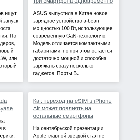
три смартфона одновременно
ов ищут
ASUS выпустила в Китае новое
й запуск
зарядное устройство a-bean
роста
мощностью 100 Вт, использующее
ния. По
современную GaN-технологию.
деров,
Модель отличается компактными
 новый
габаритами, но при этом остаётся
LW, или
достаточно мощной и способна
который
заряжать сразу несколько
гаджетов. Порты В...
ada
Как переход на eSIM в iPhone
суэле
Air может повлиять на
остальные смартфоны
ка
я в
На сентябрьской презентации
ерики,
Apple главной звездой стал не