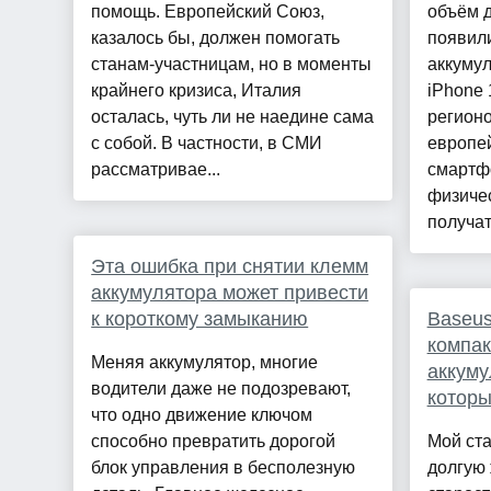
помощь. Европейский Союз,
объём д
казалось бы, должен помогать
появил
станам-участницам, но в моменты
аккуму
крайнего кризиса, Италия
iPhone 
осталась, чуть ли не наедине сама
регионо
с собой. В частности, в СМИ
европей
рассматривае...
смартф
физичес
получат.
Эта ошибка при снятии клемм
аккумулятора может привести
к короткому замыканию
Baseus
компа
Меняя аккумулятор, многие
аккуму
водители даже не подозревают,
которы
что одно движение ключом
способно превратить дорогой
Мой ст
блок управления в бесполезную
долгую 