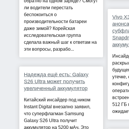
обратно на одном заряде? Смогут
ли водители перестать
беспокоиться о
Vivo X
производительности батареи
анонса
даже зимой? Корейская
субфла
исследовательская группа
Snapdr
сделала важный шаг к ответам на
аккуму
эти вопросы, разрабо...
Инсайде
раскры
будущем
Надежда ещё есть: Galaxy
утечке,
S26 Ultra может получить
конфигу
увеличенный аккумулятор
операти
встроен
Китайский инсайдер под ником
512 ГБ 
Instant Digital внезапно заявил,
ожидает
что суперфлагман Samsung
Galaxy S26 Ultra получит
аккумулятор на 5200 мАч. Это