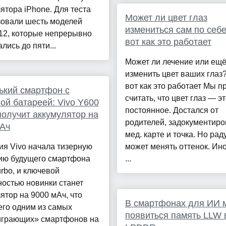
ятора iPhone. Для теста
Может ли цвет глаз
зовали шесть моделей
измениться сам по себе
12, которые непрерывно
вот как это работает
лись до пяти...
Может ли лечение или ещё
изменить цвет ваших глаз?
вот как это работает Мы 
ький смартфон с
считать, что цвет глаз — э
ой батареей: Vivo Y600
постоянное. Достался от
получит аккумулятор на
родителей, задокументиро
мАч
мед. карте и точка. Но рад
я Vivo начала тизерную
может менять оттенок. Ино
ию будущего смартфона
...
rbo, и ключевой
остью новинки станет
ятор на 9000 мАч, что
В смартфонах для ИИ 
его одним из самых
появиться память LLW 
играющих» смартфонов на