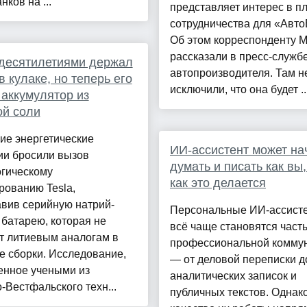
нков на ...
представляет интерес в п
сотрудничества для «Авто
Об этом корреспонденту M
рассказали в пресс-служб
десятилетиями держал
автопроизводителя. Там н
в кулаке, но теперь его
исключили, что она будет ..
 аккумулятор из
ой соли
ие энергетические
ИИ-ассистент может на
ии бросили вызов
думать и писать как вы,
огическому
как это делается
рованию Tesla,
вив серийную натрий-
Персональные ИИ-ассист
батарею, которая не
всё чаще становятся част
т литиевым аналогам в
профессиональной комму
е сборки. Исследование,
— от деловой переписки д
енное учеными из
аналитических записок и
-Вестфальского техн...
публичных текстов. Однак