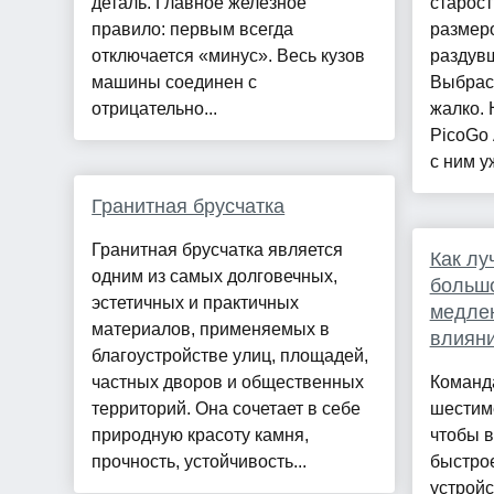
деталь. Главное железное
старост
правило: первым всегда
размеро
отключается «минус». Весь кузов
раздув
машины соединен с
Выбрас
отрицательно...
жалко. 
PicoGo 
с ним уж
Гранитная брусчатка
Гранитная брусчатка является
Как лу
одним из самых долговечных,
большо
эстетичных и практичных
медлен
материалов, применяемых в
влияни
благоустройстве улиц, площадей,
частных дворов и общественных
Команд
территорий. Она сочетает в себе
шестим
природную красоту камня,
чтобы в
прочность, устойчивость...
быстро
устройс