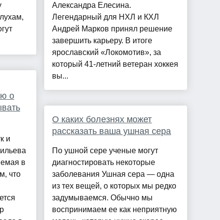
у
Александра Елесина.
лухам,
Легендарный для НХЛ и КХЛ
гут
Андрей Марков принял решение
завершить карьеру. В итоге
ярославский «Локомотив», за
который 41-летний ветеран хоккея
вы...
ю о
ывать
О каких болезнях может
рассказать ваша ушная сера
к и
сильева
По ушной сере ученые могут
яемая в
диагностировать некоторые
м, что
заболевания Ушная сера — одна
из тех вещей, о которых мы редко
ется
задумываемся. Обычно мы
р
воспринимаем ее как неприятную