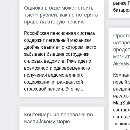
рынке.П
Ошибка в базе может стоить
батарея
тысяч рублей: как не потерять
право на вторую пенсию
Российская пенсионная система
Прост
содержит легальный механизм
батаре
двойных выплат, о котором часто
предст
забывают бывшие сотрудники
магни
силовых ведомств. Речь идет о
аккуму
возможности одновременного
получения ведомственного
Компан
содержания и гражданской
новый 
страховой пенсии. Это не ...
внешни
идеальн
MagSaf
составл
Контейнерные перевозки по
г, что 
Каспийскому морю
легких 