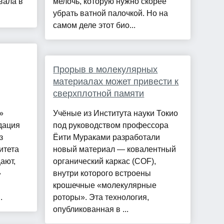
вала в
мелочь, которую нужно скорее
убрать ватной палочкой. Но на
самом деле этот био...
Прорыв в молекулярных
материалах может привести к
сверхплотной памяти
»
Учёные из Института науки Токио
дация
под руководством профессора
з
Ёити Мураками разработали
итета
новый материал — ковалентный
ают,
органический каркас (COF),
»
внутри которого встроены
крошечные «молекулярные
.
роторы». Эта технология,
опубликованная в ...