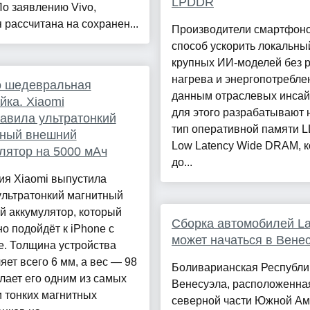
LPDDR
о заявлению Vivo,
 рассчитана на сохранен...
Производители смартфон
способ ускорить локальны
крупных ИИ-моделей без 
нагрева и энергопотребле
о шедевральная
данным отраслевых инсай
йка. Xiaomi
для этого разрабатывают
авила ультратонкий
тип оперативной памяти L
тный внешний
Low Latency Wide DRAM, 
лятор на 5000 мАч
до...
ия Xiaomi выпустила
ультратонкий магнитный
й аккумулятор, который
Сборка автомобилей L
о подойдёт к iPhone с
может начаться в Вене
e. Толщина устройства
яет всего 6 мм, а вес — 98
Боливарианская Республи
делает его одним из самых
Венесуэла, расположенна
и тонких магнитных
северной части Южной Ам