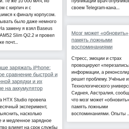
и. Те же 10 000 мАч, но
публикаций врач опублико
м с кирпич и с
своем Telegram-кана...
шимся к финалу корпусом.
ывать было даже немного
На замену я взял Baseus
Мозг может «обновить»
AM52 Slim Qi2.2 и провел
память ложными
е почт...
воспоминаниями
Стресс, эмоции и страх
провоцируют «перезапись
чше заряжать iPhone:
информации, а реконсоли
е сравнение быстрой и
решит проблему. Учёные и
ной зарядки и их
Технологического универс
е на аккумулятор
Сиднея, Австралия, сообщ
а HTX Studio провела
что мозг может «обновить
есячный эксперимент,
память ложными
ыяснить, насколько
воспоминаниями. Опыты ..
е и медленное зарядное
тво влияет на срок службы