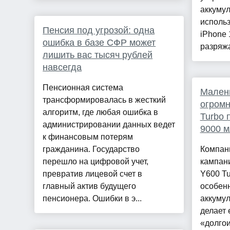
аккумул
исполь
Пенсия под угрозой: одна
iPhone 
ошибка в базе СФР может
разряжа
лишить вас тысяч рублей
навсегда
Пенсионная система
Мален
трансформировалась в жесткий
огромн
алгоритм, где любая ошибка в
Turbo 
администрировании данных ведет
9000 
к финансовым потерям
гражданина. Государство
Компани
перешло на цифровой учет,
кампан
превратив лицевой счет в
Y600 Tu
главный актив будущего
особенн
пенсионера. Ошибки в э...
аккумул
делает 
«долго