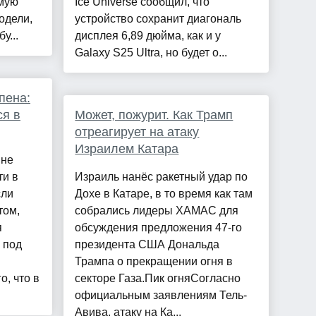
ямую
Ice Universe сообщил, что
одели,
устройство сохранит диагональ
у...
дисплея 6,89 дюйма, как и у
Galaxy S25 Ultra, но будет о...
пена:
ся в
Может, пожурит. Как Трамп
отреагирует на атаку
Израилем Катара
 не
ти в
Израиль нанёс ракетный удар по
сли
Дохе в Катаре, в то время как там
том,
собрались лидеры ХАМАС для
я
обсуждения предложения 47-го
 под
президента США Дональда
Трампа о прекращении огня в
о, что в
секторе Газа.Пик огняСогласно
официальным заявлениям Тель-
Авива, атаку на Ка...