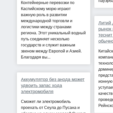
пауэрба
Контейнерные перевозки по
Каспийскому морю играют
важную роль в развитии
международной торговли и
Литий 
логистики между странами
рынок 
региона. Этот уникальный водный
теснит
путь соединяет несколько
обычн
государств и служит важным
звеном между Европой и Азией.
Китайск
Благодаря вы...
компан
технол
домини
предста
Аккумулятор без анода может
ионную 
удвоить запас хода
уступае
электромобиля
качеств
провед
Сможет ли электромобиль
Рейнско
проехать от Сеула до Пусана и