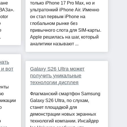
лане
только iPhone 17 Pro Max, но и
ВАЗа».
ультратонкий iPhone Air. Именно
otor
он стал первым iPhone на
е
глобальном рынке без
е
привычного слота для SIM-карты.
.
Apple решилась на шаг, который
аналитики называют ...
чать
 и вот
Galaxy S26 Ultra может
получить уникальные
технологии дисплея
енты
ью
Флагманский смартфон Samsung
никации
Galaxy S26 Ultra, по слухам,
о
станет площадкой для
демонстрации новых экранных
о
технологий компании. Инсайдер