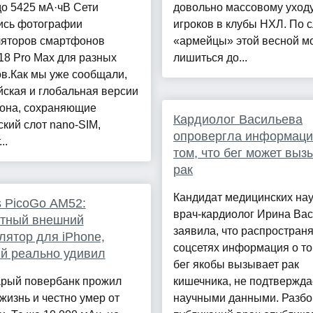
о 5425 мА·чВ Сети
довольно массовому уход
ись фотографии
игроков в клубы НХЛ. По с
ляторов смартфонов
«армейцы» этой весной мо
18 Pro Max для разных
лишиться до...
в.Как мы уже сообщали,
ская и глобальная версии
она, сохраняющие
Кардиолог Васильева
кий слот nano-SIM,
опровергла информаци
..
том, что бег может выз
рак
Кандидат медицинских нау
 PicoGo AM52:
врач-кардиолог Ирина Ва
ктный внешний
заявила, что распростран
лятор для iPhone,
соцсетях информация о то
й реально удивил
бег якобы вызывает рак
арый повербанк прожил
кишечника, не подтвержда
жизнь и честно умер от
научными данными. Разбо