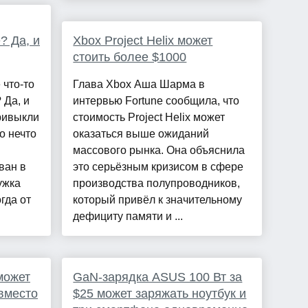
? Да, и
Xbox Project Helix может
стоить более $1000
 что-то
Глава Xbox Аша Шарма в
 Да, и
интервью Fortune сообщила, что
привыкли
стоимость Project Helix может
то нечто
оказаться выше ожиданий
массового рынка. Она объяснила
ван в
это серьёзным кризисом в сфере
ужка
производства полупроводников,
гда от
который привёл к значительному
дефициту памяти и ...
может
GaN-зарядка ASUS 100 Вт за
вместо
$25 может заряжать ноутбук и