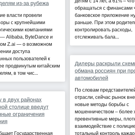
детям с 14 лет, а 61% – что
елям из-за рубежа
обращаться с финансами 
ие власти провели
банковское приложение н
воры с крупнейшими
раньше. При этом родител
огическими компаниями
контролировать расходы,
— Alibaba, ByteDance и
отслеживать бала...
ом Z.ai — о возможном
ении доступа
нных пользователей к
Дилеры раскрыли схем
ее продвинутым китайским
обмана россиян при п
лям, в том чис...
автомобилей
По словам представителе
отрасли, сейчас рынок вн
 в двух районах
новые методы борьбы с
ой столице введут
мошенничеством – более 
нные ограничения
превентивные меры, плот
ния
взаимодействие с полицие
бщает Государственная
тотальный контроль каждо