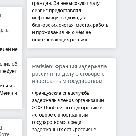
граждан. За невысокую плату
сервис предоставлял
й
информацию о доходах,
банковских счетах, местах работы
аджа
и проживания ни о чём не
подозревающих россиян....
вией не
ение об
Parisien: Франция задержала
требует
россиян по делу о сговоре с
,
иностранным государством
иться к
Мекки и
Французские спецслужбы
задержали членов организации
SOS Donbass по подозрению в
«сговоре с иностранным
государством», среди
т
задержанных есть россияне,
оте.