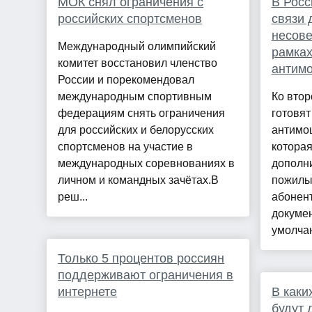
МОК снял ограничения с
В Росс
российских спортсменов
связи 
несов
Международный олимпийский
рамках
комитет восстановил членство
антим
России и порекомендовал
международным спортивным
Ко втор
федерациям снять ограничения
готовят
для российских и белорусских
антимо
спортсменов на участие в
котора
международных соревнованиях в
дополн
личном и командных зачётах.В
пожилы
реш...
абонент
докумен
умолчан
Только 5 процентов россиян
поддерживают ограничения в
интернете
В каки
будут 