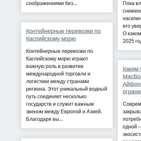
соображениями без...
Пока вл
снижен
населе
его уве
Контейнерные перевозки по
О каком
Каспийскому морю
2025 год
Контейнерные перевозки по
Каспийскому морю играют
важную роль в развитии
Каким 
международной торговли и
MacBoo
логистики между странами
Айфона
региона. Этот уникальный водный
ограни
путь соединяет несколько
государств и служит важным
Соврем
звеном между Европой и Азией.
закрыва
Благодаря вы...
потребн
одной 
экосист