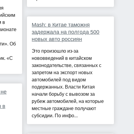
ия
сийским
 в
Mash: в Китае таможня
пионате
задержала на полгода 500
новых авто россиян
ти». Об
Это произошло из-за
к. «С
нововведений в китайском
законодательстве, связанных с
запретом на экспорт новых
автомобилей под видом
подержанных. Власти Китая
 не
начали борьбу с вывозом за
рубеж автомобилей, на которые
 в
местные граждане получают
субсидии. По инфо...