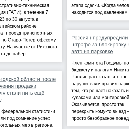
стративно-техническая
этапа сделки. «Когда чело
ия (ГАТИ), в течение 7
находится под давлением и
 23 по 30 августа в
лтейском районе
ат проезд транспортных
Россиян предупредили
в по Старо-Петергофскому
штрафе за блокировку 
ту. На участке от Рижского
авто на парковке
та до набер...
Член комитета Госдумы по
бюджету и налогам Никита
Чаплин рассказал, что гро
годской области после
нарушителям правил парк
чения продажи
тем, кто решает наказать и
ля стали пить ещё
кулаками или монтировкой
е
Оказывается, просто так
 федеральной статистики
перекрыть кому-то выезд –
ли под сомнение успех
просто безобразное поведе
огольных мер в регионе.