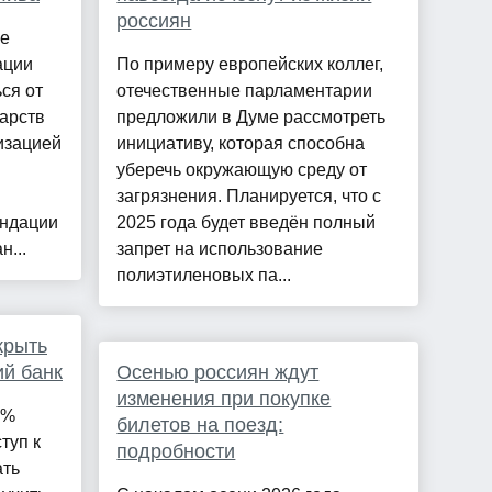
россиян
ее
ации
По примеру европейских коллег,
ся от
отечественные парламентарии
арств
предложили в Думе рассмотреть
изацией
инициативу, которая способна
уберечь окружающую среду от
загрязнения. Планируется, что с
ендации
2025 года будет введён полный
н...
запрет на использование
полиэтиленовых па...
крыть
ий банк
Осенью россиян ждут
изменения при покупке
9%
билетов на поезд:
туп к
подробности
ать