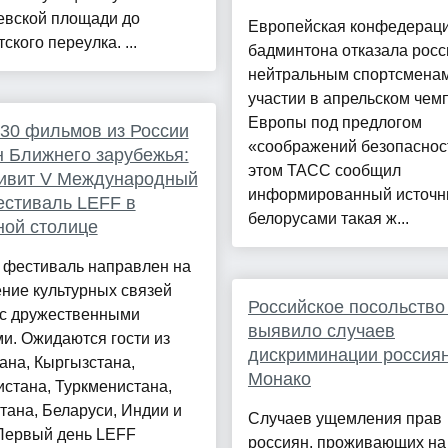
евской площади до
Европейская конфедерац
ского переулка. ...
бадминтона отказала рос
нейтральным спортсменам
участии в апрельском чем
Европы под предлогом
30 фильмов из России
«соображений безопаснос
н Ближнего зарубежья:
этом ТАСС сообщил
дивит V Международный
информированный источни
стиваль LEFF в
белорусами такая ж...
ной столице
 фестиваль направлен на
ние культурных связей
Российское посольство
 с дружественными
выявило случаев
и. Ожидаются гости из
дискриминации россиян
ана, Кыргызстана,
Монако
стана, Туркменистана,
тана, Беларуси, Индии и
Случаев ущемления прав
 Первый день LEFF
россиян, проживающих на