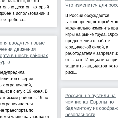
ает Mac mini, но это
Что изменится для рос
тельно десктоп, который
удобен в использовании и
В России обсуждается
лее требова...
законопроект, который мо
кардинально изменить пр
игры на рынке труда. Оф
предложения о работе — 
юня вводятся новые
юридической силой, а
чения движения
работодателям запретят и
орта в шести районах
отзывать. Инициатива при
урга
защитить кандидатов, кот
редупредила
риск...
билистов о серии
ых ограничений,
щих в силу с 19 июня. В
Россиян не пустили на
тейском районе с 19 по
чемпионат Европы по
 ограничивается
бадминтону из сообра
ие транспорта по
безопасности
ской улице на участке от