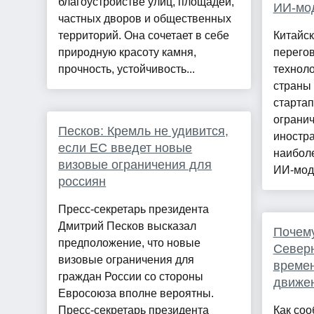
благоустройстве улиц, площадей,
ИИ-мод
частных дворов и общественных
территорий. Она сочетает в себе
Китайск
природную красоту камня,
перего
прочность, устойчивость...
технол
страны 
стартап
огранич
Песков: Кремль не удивится,
иностра
если ЕС введет новые
наибол
визовые ограничения для
ИИ-моде
россиян
Пресс-секретарь президента
Дмитрий Песков высказал
Почему
предположение, что новые
Северн
визовые ограничения для
време
граждан России со стороны
движе
Евросоюза вполне вероятны.
Пресс-секретарь президента
Как соо