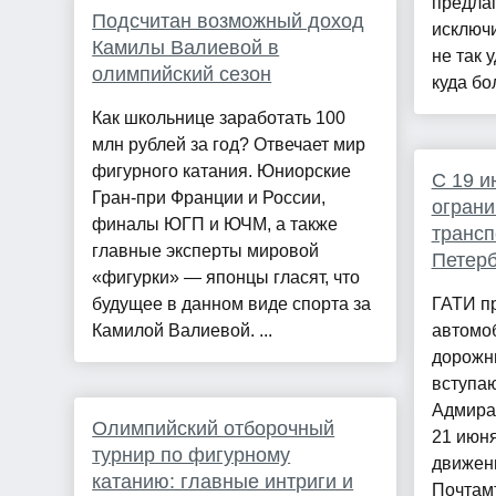
предлаг
Подсчитан возможный доход
исключи
Камилы Валиевой в
не так 
олимпийский сезон
куда бо
Как школьнице заработать 100
млн рублей за год? Отвечает мир
фигурного катания. Юниорские
С 19 и
Гран-при Франции и России,
ограни
финалы ЮГП и ЮЧМ, а также
трансп
главные эксперты мировой
Петерб
«фигурки» — японцы гласят, что
будущее в данном виде спорта за
ГАТИ п
Камилой Валиевой. ...
автомо
дорожн
вступаю
Адмирал
Олимпийский отборочный
21 июня
турнир по фигурному
движен
катанию: главные интриги и
Почтамт