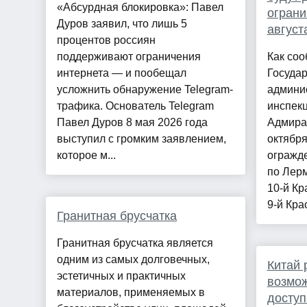
«Абсурдная блокировка»: Павел
ограни
Дуров заявил, что лишь 5
август
процентов россиян
поддерживают ограничения
Как соо
интернета — и пообещал
Госуда
усложнить обнаружение Telegram-
админи
трафика. Основатель Telegram
инспекц
Павел Дуров 8 мая 2026 года
Адмира
выступил с громким заявлением,
октябр
которое м...
огражд
по Лерм
10-й К
9-й Кра
Гранитная брусчатка
Гранитная брусчатка является
одним из самых долговечных,
Китай 
эстетичных и практичных
возмож
материалов, применяемых в
доступ