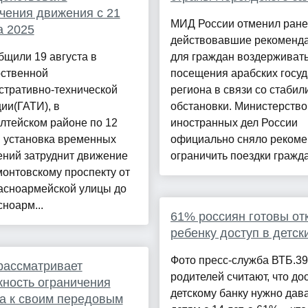
чения движения с 21
МИД России отменил ран
а 2025
действовавшие рекоменд
бщили 19 августа в
для граждан воздерживать
рственной
посещения арабских госуд
стративно-технической
региона в связи со стабил
ии(ГАТИ), в
обстановки. Министерство
лтейском районе по 12
иностранных дел России
я установка временных
официально сняло реком
ений затруднит движение
ограничить поездки гражда
онтовскому проспекту от
расноармейской улицы до
сноарм...
61% россиян готовы от
ребенку доступ в детск
Фото пресс-служба ВТБ.3
рассматривает
родителей считают, что дос
ность ограничения
детскому банку нужно дав
а к своим передовым