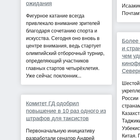
ожидания
Исааки
Почтамт
Фигурное катание всегда
привлекало внимание зрителей
благодаря сочетанию спорта и
искусства. Сегодня оно вновь в
Более 
центре внимания, ведь стартует
и стра
олимпийский отборочный турнир,
чем у
определяющий участников
кинофе
главных стартов четырёхлетия.
Север
Уже сейчас поклонник...
Шестой
укрепле
России
Комитет ГД одобрил
странам
повышение в 10 раз одного из
Казахст
штрафов для таксистов
Таджики
Узбекис
Первоначальную инициативу
Китая.
разработали сенатор Андрей