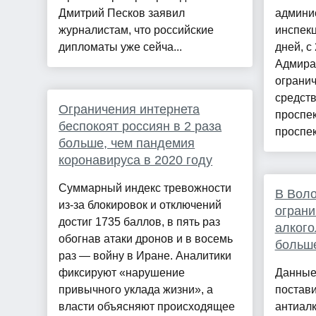
Дмитрий Песков заявил
админи
журналистам, что российские
инспекц
дипломаты уже сейча...
дней, с
Адмира
огранич
средст
Ограничения интернета
проспек
беспокоят россиян в 2 раза
проспек
больше, чем пандемия
коронавируса в 2020 году
Суммарный индекс тревожности
В Воло
из-за блокировок и отключений
ограни
достиг 1735 баллов, в пять раз
алкого
обогнав атаки дронов и в восемь
больш
раз — войну в Иране. Аналитики
фиксируют «нарушение
Данные
привычного уклада жизни», а
постави
власти объясняют происходящее
антиалк