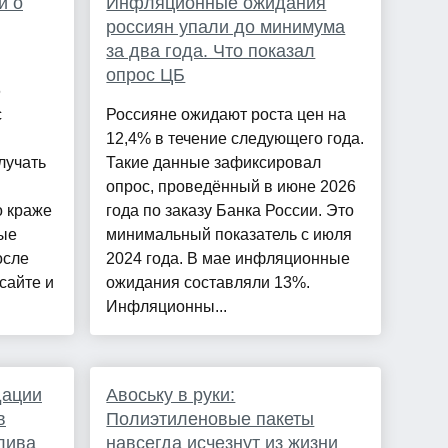
и о
Инфляционные ожидания
россиян упали до минимума
за два года. Что показал
опрос ЦБ
6
с
Россияне ожидают роста цен на
12,4% в течение следующего года.
лучать
Такие данные зафиксировал
опрос, проведённый в июне 2026
о краже
года по заказу Банка России. Это
рые
минимальный показатель с июля
осле
2024 года. В мае инфляционные
сайте и
ожидания составляли 13%.
Инфляционны...
дации
Авоську в руки:
в
Полиэтиленовые пакеты
лива
навсегда исчезнут из жизни