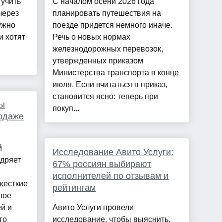
 учить
С началом осени 2026 года
через
планировать путешествия на
ужно
поезде придется немного иначе.
и хотят
Речь о новых нормах
железнодорожных перевозок,
утвержденных приказом
Министерства транспорта в конце
июля. Если вчитаться в приказ,
становится ясно: теперь при
ы
покуп...
родаже
й
Исследование Авито Услуги:
едряет
67% россиян выбирают
исполнителей по отзывам и
жесткие
рейтингам
ное
й и
Авито Услуги провели
го
исследование, чтобы выяснить,