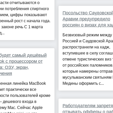
асти отчитываются о
ии потребления спиртного
Посольство Саудовско
нием, цифры показывают
Аравии предупредило
ренный рост с начала года.
россиян о визах для х
 законе речь С 1 марта
...
Безвизовый режим между
Россией и Саудовской Ара
распространили на хадж,
вступившее в силу соглаш
будет самый дешёвый
отмене туристических виз 
k с процессором от
от российских паломников
: ОЗУ, экран,
которые намерены отправ
чения
мусульманским святыням 
енная линейка MacBook
Медины оформить с...
ет практически все
ости пользователей кроме
— дешевого входа в
Работодателям запретя
ему Mac. Сейчас Apple
отзывать офферы о раб