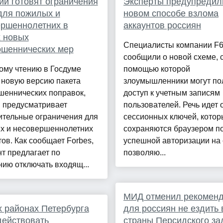
ии готовят ограничения
Эксперты предупредил
для пожилых и
новом способе взлома
ершеннолетних в
аккаунтов россиян
 новых
Специалисты компании F
ошеннических мер
сообщили о новой схеме, 
ому чтению в Госдуме
помощью которой
 новую версию пакета
злоумышленники могут по
шеннических поправок,
доступ к учетным записям
я предусматривает
пользователей. Речь идет 
ительные ограничения для
сессионных ключей, кото
х и несовершеннолетних
сохраняются браузером п
ов. Как сообщает Forbes,
успешной авторизации на 
т предлагает по
позволяю...
ию отключать входящ...
МИД отменил рекомен
х районах Петербурга
для россиян не ездить 
действовать
страны Персидского за