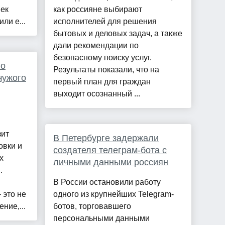
век
как россияне выбирают
ли е...
исполнителей для решения
бытовых и деловых задач, а также
дали рекомендации по
безопасному поиску услуг.
 о
Результаты показали, что на
чужого
первый план для граждан
выходит осознанный ...
зит
В Петербурге задержали
овки и
создателя телеграм-бота с
х
личными данными россиян
.
В России остановили работу
 это не
одного из крупнейших Telegram-
ние,...
ботов, торговавшего
персональными данными