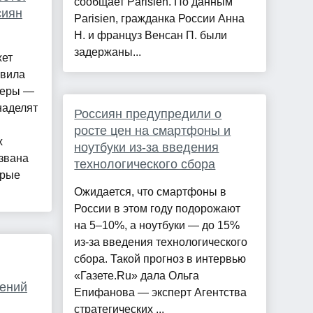
сообщает Parisien. По данным
сиян
Parisien, гражданка России Анна
Н. и француз Венсан П. были
задержаны...
жет
авила
феры —
наделят
Россиян предупредили о
росте цен на смартфоны и
х
ноутбуки из-за введения
звана
технологического сбора
орые
Ожидается, что смартфоны в
России в этом году подорожают
на 5–10%, а ноутбуки — до 15%
из-за введения технологического
сбора. Такой прогноз в интервью
«Газете.Ru» дала Ольга
жений
Епифанова — эксперт Агентства
стратегических ...