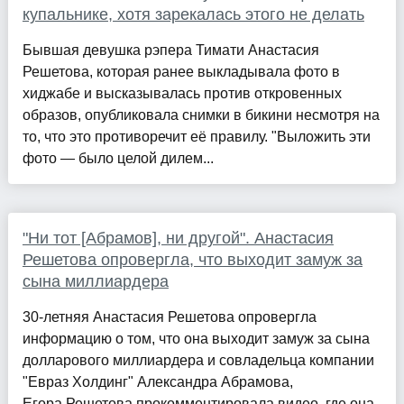
купальнике, хотя зарекалась этого не делать
Бывшая девушка рэпера Тимати Анастасия
Решетова, которая ранее выкладывала фото в
хиджабе и высказывалась против откровенных
образов, опубликовала снимки в бикини несмотря на
то, что это противоречит её правилу. "Выложить эти
фото — было целой дилем...
"Ни тот [Абрамов], ни другой". Анастасия
Решетова опровергла, что выходит замуж за
сына миллиардера
30-летняя Анастасия Решетова опровергла
информацию о том, что она выходит замуж за сына
долларового миллиардера и совладельца компании
"Евраз Холдинг" Александра Абрамова,
Егора.Решетова прокомментировала видео, где она