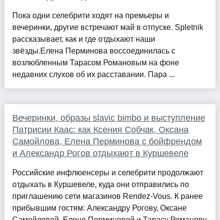
Пока одни селебрити ходят на премьеры и
вечеринки, другие встречают май в отпуске. Spletnik
рассказывает, как и где отдыхают наши
звёзды.Елена Перминова воссоединилась с
возлюбленным Тарасом Романовым на фоне
недавних слухов об их расставании. Пара ...
Вечеринки, образы slavic bimbo и выступление
Патрисии Каас: как Ксения Собчак, Оксана
Самойлова, Елена Перминова с бойфрендом
и Александр Рогов отдыхают в Куршевеле
Российские инфлюенсеры и селебрити продолжают
отдыхать в Куршевеле, куда они отправились по
приглашению сети магазинов Rendez-Vous. К ранее
прибывшим гостям: Александру Рогову, Оксане
Самойловой, Елене Перминовой и Тарасу Романову,