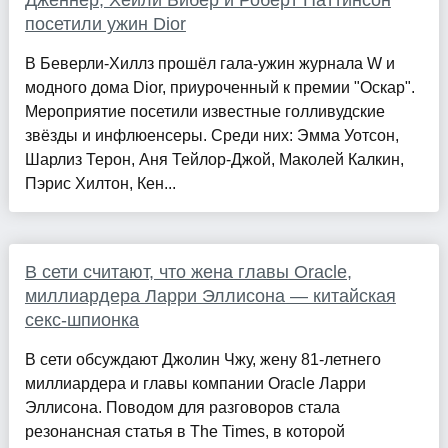
Дженнер, Хейли Бибер и Роберт Паттинсон
посетили ужин Dior
В Беверли-Хиллз прошёл гала-ужин журнала W и
модного дома Dior, приуроченный к премии "Оскар".
Мероприятие посетили известные голливудские
звёзды и инфлюенсеры. Среди них: Эмма Уотсон,
Шарлиз Терон, Аня Тейлор-Джой, Маколей Калкин,
Пэрис Хилтон, Кен...
В сети считают, что жена главы Oracle,
миллиардера Ларри Эллисона — китайская
секс-шпионка
В сети обсуждают Джолин Чжу, жену 81-летнего
миллиардера и главы компании Oracle Ларри
Эллисона. Поводом для разговоров стала
резонансная статья в The Times, в которой