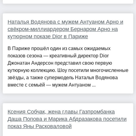
Наталья Водянова с мужем Антуаном Арно и
свёкром-миллиардером Бернаром Арно на
кутюрном показе Dior в Париже
В Париже прошёл один из самых ожидаемых
показов сезона — креативный директор Dior
Джонатан Андерсон представил свою первую
кутюрную коллекцию. Шоу посетили многочисленные
звёзды, а также супермодель Наталья Водянова
вместе с семьёй — мужем Антуаном ...
Ксения Собчак, жена главы Газпромбанка
Даша Попова и Марика Абдразакова посетили
показ Яны Расковаловой