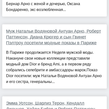
Бернар Арно с женой и дочерью, Оксана
Бондаренко, экс-возлюбленная...
Муж Натальи Водяновой Антуан Арно, Роберт
Паттинсон, Диана Крюгер и сын Гвинет
Пэлтроу посетили модные показы в Париже
В Париже продолжается Неделя мужской моды.
Накануне свои новые коллекции представили
модный дом Dior и бренд Ami, а в первом ряду
собрались селебрити и амбассадоры марок.Показ
Dior посетили: муж Натальи Водяновой Антуан Арно
и его сестра, генеральны...
Эмма Уотсон, Шарлиз Терон, Кендалл