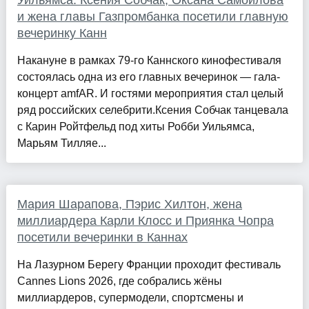
Уильямса: Ксения Собчак, Оксана Самойлова
и жена главы Газпромбанка посетили главную
вечеринку Канн
Накануне в рамках 79-го Каннского кинофестиваля
состоялась одна из его главных вечеринок — гала-
концерт amfAR. И гостями мероприятия стал целый
ряд российских селебрити.Ксения Собчак танцевала
с Карин Ройтфельд под хиты Робби Уильямса,
Марьям Тилляе...
Мария Шарапова, Пэрис Хилтон, жена
миллиардера Карли Клосс и Приянка Чопра
посетили вечеринки в Каннах
На Лазурном Берегу Франции проходит фестиваль
Cannes Lions 2026, где собрались жёны
миллиардеров, супермодели, спортсмены и