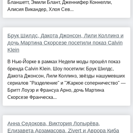
Бланшетт, Эмили Блант, Дженнифер Коннелли,
Алисия Викандер, Хлоя Сев...
Брук Шилдс, Дакота Джонсон, Лили Коллинз и
дочь Мартина Скорсезе посетили показ Calvin
Klein
В Нью-Йорке в рамках Недели моды прошёл показ
бренда Calvin Klein. Шоу посетили: Брук Шилдс,
Дакота Джонсон, Лили Коллинз, звёзды нашумевших
сериалов "Разделение" и "Жаркое соперничество" —
Бритт Лоуэр и Франсуа Арно, дочь Мартина
Скорсезе Франческа...
Анна Седокова, Виктория Лопырёва,
Елизавета Арзамасова, Zivert и Аврора Киба