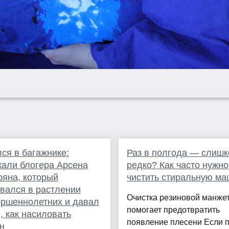
ся в багажнике:
Раз в полгода — слиш
али блогера Арсена
редко? Как часто нужно
яна, который
чистить стиральную ма
вался в растлении
Очистка резиновой манже
ршеннолетних и давал
помогает предотвратить
, как насиловать
появление плесени Если 
н