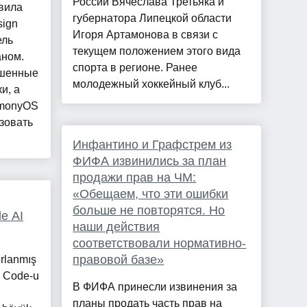
России Вячеслава Третьяка и
вила
губернатора Липецкой области
sign
Игоря Артамонова в связи с
ель
текущем положением этого вида
аном.
спорта в регионе. Ранее
чшенные
молодежный хоккейный клуб...
и, а
rmonyOS
зовать
Инфантино и Графстрем из
ФИФА извинились за план
продажи прав на ЧМ:
«Обещаем, что эти ошибки
больше не повторятся. Но
de AI
наши действия
соответствовали нормативно-
правовой базе»
ırlanmış
se Code-u
В ФИФА принесли извинения за
планы продать часть прав на