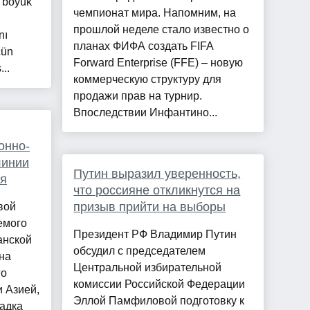
i böyük
чемпионат мира. Напомним, на
прошлой неделе стало известно о
nı
планах ФИФА создать FIFA
çün
Forward Enterprise (FFE) – новую
...
коммерческую структуру для
продажи прав на турнир.
Впоследствии Инфантино...
онно-
линии
Путин выразил уверенность,
ря
что россияне откликнутся на
призыв прийти на выборы
вой
емого
Президент РФ Владимир Путин
анской
обсудил с председателем
на
Центральной избирательной
го
комиссии Российской Федерации
 Азией,
Эллой Памфиловой подготовку к
адка