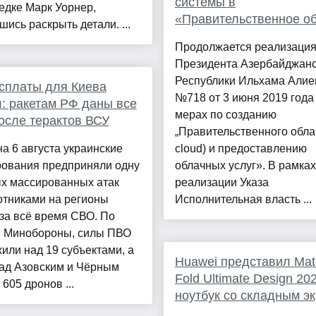
системы в
едке Марк Уорнер,
«Правительственное о
шись раскрыть детали. ...
Продолжается реализация
Президента Азербайджан
Республики Ильхама Алие
сплаты для Киева
№718 от 3 июня 2019 года
: ракетам РФ даны все
мерах по созданию
осле терактов ВСУ
„Правительственного облак
на 6 августа украинские
cloud) и предоставлению
ования предприняли одну
облачных услуг». В рамках
ых массированных атак
реализации Указа
отниками на регионы
Исполнительная власть ...
за всё время СВО. По
 Минобороны, силы ПВО
или над 19 субъектами, а
Huawei представил Ma
над Азовским и Чёрным
Fold Ultimate Design 2
605 дронов ...
ноутбук со складным э