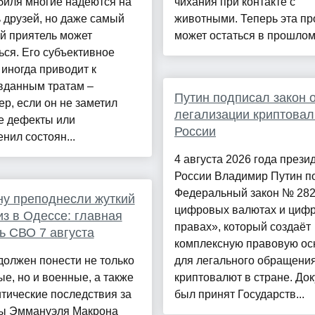
биля многие надеются на
чихания при контакте с
 друзей, но даже самый
животными. Теперь эта п
й приятель может
может остаться в прошлом, 
ся. Его субъективное
иногда приводит к
вданным тратам –
Путин подписал закон 
р, если он не заметил
легализации криптовал
е дефекты или
России
нил состоян...
4 августа 2026 года прези
России Владимир Путин п
Федеральный закон № 28
у преподнесли жуткий
цифровых валютах и циф
з в Одессе: главная
правах», который создаёт
ь СВО 7 августа
комплексную правовую ос
олжен понести не только
для легального обращени
е, но и военные, а также
криптовалют в стране. До
тические последствия за
был принят Государств...
ы Эммануэля Макрона