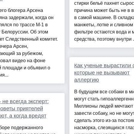
стирки бельё пахнет сырос
его блогера Арсена
причина может быть не в в
на задержали, когда он
в самой машине. В складк
ялся по трассе М-1 в
манжеты, лотке и сливном
 Белоруссии. Об этом
фильтре остаются вода и
ет Следственный комитет.
средства, поэтому внутри .
вчера Арсен,
ающий за рубежом,
ковал видео на фоне
Как ученые вырастили 
й площади и объявил о
которые не вызывают
я...
аллергию
В будущем все собаки в м
могут стать гипоаллерген
 не всегда эксперт:
Миллионы людей мечтают
советы приятелей
завести собаку, но не могу
ют, а когда вредят
сделать этого из-за посто
боре подержанного
насморка, слезящихся глаз