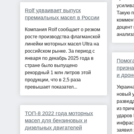
усилива
Rolf удваивает выпуск
Такую 
премиальных масел в России
коммент
доцент
Компания Rolf сообщает о резком
анализа
росте производства флагманской
линейки моторных масел Ultra на
российском рынке. За период с
января по декабрь 2025 года в
Помог
стране было выпущено
призна
рекордный 1 млн литров этой
и дрон
продукции, что в 2,5 раза
превышает показател...
Украин
новый 
разведд
из прич
ТОП-8 2022 года моторных
ударов
масел для бензиновых и
инфраст
дизельных двигателей
заявил 