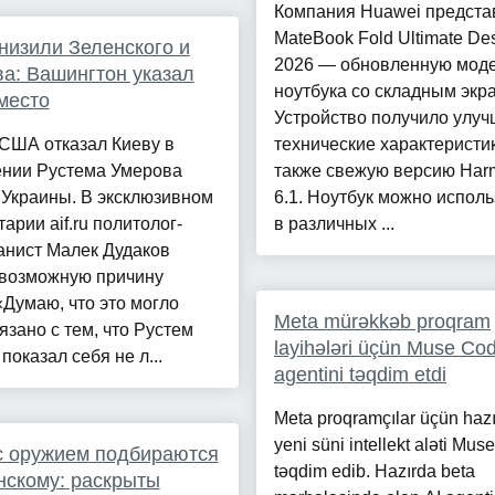
Компания Huawei предста
MateBook Fold Ultimate De
изили Зеленского и
2026 — обновленную мод
а: Вашингтон указал
ноутбука со складным экр
место
Устройство получило улу
США отказал Киеву в
технические характеристик
ении Рустема Умерова
также свежую версию Ha
 Украины. В эксклюзивном
6.1. Ноутбук можно исполь
арии aif.ru политолог-
в различных ...
анист Малек Дудаков
 возможную причину
«Думаю, что это могло
Meta mürəkkəb proqram
язано с тем, что Рустем
layihələri üçün Muse Co
показал себя не л...
agentini təqdim etdi
Meta proqramçılar üçün haz
yeni süni intellekt aləti Mu
с оружием подбираются
təqdim edib. Hazırda beta
нскому: раскрыты