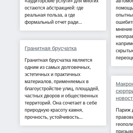
«аудиторские услуги» для многих
автомо
остаются абстракцией: где
помощь
реальная польза, а где
опытны
формальный отчет ради...
ошибить
мнение 
неопра
наприме
Гранитная брусчатка
скрыты
переоце
Гранитная брусчатка является
одним из самых долговечных,
эстетичных и практичных
материалов, применяемых в
Макрон
благоустройстве улиц, площадей,
сюрпри
частных дворов и общественных
новост
территорий. Она сочетает в себе
природную красоту камня,
Париж д
прочность, устойчивость...
правовы
геополи
призыв