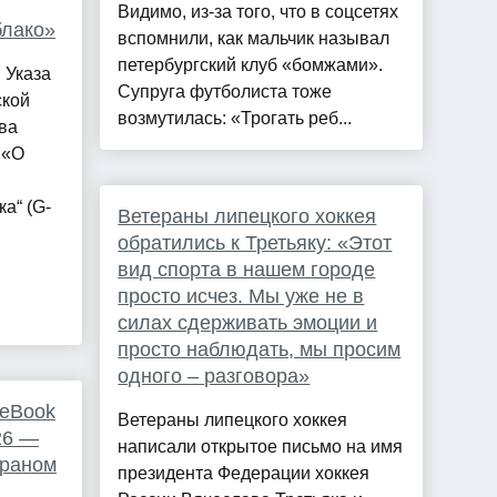
Видимо, из-за того, что в соцсетях
блако»
вспомнили, как мальчик называл
петербургский клуб «бомжами».
 Указа
Супруга футболиста тоже
ской
возмутилась: «Трогать реб...
ва
 «О
а“ (G-
Ветераны липецкого хоккея
обратились к Третьяку: «Этот
вид спорта в нашем городе
просто исчез. Мы уже не в
силах сдерживать эмоции и
просто наблюдать, мы просим
одного – разговора»
teBook
Ветераны липецкого хоккея
026 —
написали открытое письмо на имя
краном
президента Федерации хоккея