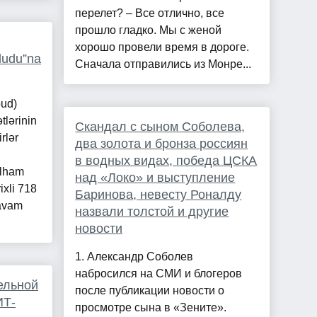
перелет? – Все отлично, все
прошло гладко. Мы с женой
хорошо провели время в дороге.
ludu”na
Сначала отправились из Монре...
oud)
tlərinin
Скандал с сыном Соболева,
rlər
два золота и бронза россиян
в водных видах, победа ЦСКА
İlham
над «Локо» и выступление
ixli 718
Баринова, невесту Роналду
davam
назвали толстой и другие
новости
1. Александр Соболев
набросился на СМИ и блогеров
ельной
после публикации новости о
ИТ-
просмотре сына в «Зените».