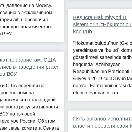
ть давление на Москву.
позицию в эксклюзивном
Beş İcra Hakimiyyəti İT
арии aif.ru обозначил
sistemlərini “Hökumət bu
 кафедры политического
köçürüb
 РЭУ ...
“Hökumət buludu”nun (G-cl
yaradılması və “bulud” xidmə
göstərilməsi sahəsində tədbi
ают террористам. США
haqqında” Azərbaycan
лись в наведении ракет
Respublikasının Prezidenti 
ов ВСУ
Əliyevin 2019-cu il 3 iyun tar
а и США перешли на
nömrəli Fərmanının icrası 
уровень обмена
etdirilir. Fərmanın icra...
анными, что стало одной
ин роста результативности
 ВСУ по тыловой
Пять органов исполнит
руктуре России. Об этом
власти перевели свои 
замглавы комитета Сената