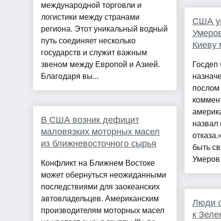
международной торговли и
логистики между странами
США ун
региона. Этот уникальный водный
Умеров
путь соединяет несколько
Киеву 
государств и служит важным
звеном между Европой и Азией.
Госдеп 
Благодаря вы...
назнач
послом
коммент
америк
В США возник дефицит
назвал
маловязких моторных масел
отказа.
из ближневосточного сырья
быть св
Умеров 
Конфликт на Ближнем Востоке
может обернуться неожиданными
последствиями для заокеанских
автовладельцев. Американским
Люди 
производителям моторных масел
к Зеле