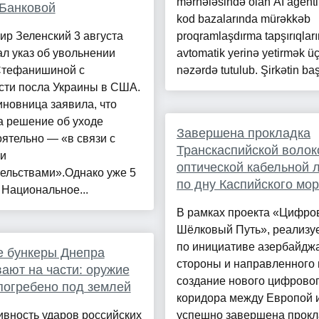
mərhələsində olan AI agent
Банковой
kod bazalarında mürəkkəb
р Зеленский 3 августа
proqramlaşdırma tapşırıqları
л указ об увольнении
avtomatik yerinə yetirmək ü
Стефанишиной с
nəzərdə tutulub. Şirkətin baş
сти посла Украины в США.
новница заявила, что
а решение об уходе
Завершена прокладка
ятельно — «в связи с
Транскаспийской волок
и
оптической кабельной 
ельствами».Однако уже 5
по дну Каспийского мо
 Национальное...
В рамках проекта «Цифро
Шёлковый Путь», реализу
по инициативе азербайдж
е бункеры Днепра
стороны и направленного 
ают на части: оружие
создание нового цифрово
огребено под землей
коридора между Европой и
вность ударов российских
успешно завершена прокл