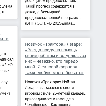
дефицитом продовольствия.
роблема
Такой прогноз содержится в
п...
докладе Всемирной
продовольственной программы
(ВПП) ООН. «В 2015&ndas...
о
ют в
Новичок «Трактора» Легаре:
«Всегда приду на помощь
дент
своим ребятам и вступлюсь за
одписал
них – неважно, кто передо
2-ФЗ «О
мной. Я силовой форвард,
ровых
также люблю много бросать»
нову
Новичок «Трактора» Нэйтан
я
Легаре высказался о своем
кумент
игровом стиле. 25-летний канадец
присоединился к команде в
Челябинске. – Как прошел