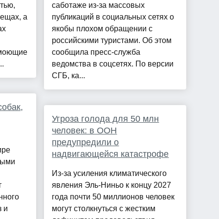
тью,
саботаже из-за массовых
ещах, а
публикаций в социальных сетях о
ах
якобы плохом обращении с
российскими туристами. Об этом
 моющие
сообщила пресс-служба
..
ведомства в соцсетях. По версии
СГБ, ка...
собак,
Угроза голода для 50 млн
человек: в ООН
предупредили о
ире
надвигающейся катастрофе
ными
Из-за усиления климатического
т
явления Эль-Ниньо к концу 2027
янного
года почти 50 миллионов человек
 и
могут столкнуться с жестким