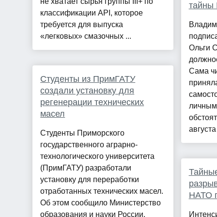
не хватает сырья группы III+ по
тайны 
классификации API, которое
требуется для выпуска
Владими
«легковых» смазочных ...
подписа
Ольги 
должно
Сама чи
Студенты из ПримГАТУ
принял
создали установку для
самосто
регенерации технических
личным
масел
обстоят
августа
Студенты Приморского
государственного аграрно-
технологического университета
(ПримГАТУ) разработали
Тайны
установку для переработки
разрыв
отработанных технических масел.
НАТО п
Об этом сообщило Министерство
образования и науки России.
Интенси