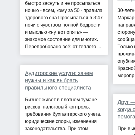
быстро заснуть и не просыпаться
ночью - всем, кому за 50 - правила
30-летн
здорового сна Просыпаться в 3:47
Маркаря
ночи с чувством полной бодрости
направл
и мыслью «ну, вот опять» —
сторону
знакомое состояние для многих.
сообща
Перепробовано всё: от теплого ...
Только 
прожив
опубли
Красно
Аудиторские услуги: зачем
меропри
нужны и как выбрать
правильного специалиста
Бизнес живёт в плотном тумане
Друг —
рисков: налоговый контроль,
когда 
требования бухгалтерского учета,
помога
юридические споры, изменения
законодательства. При этом
При вы