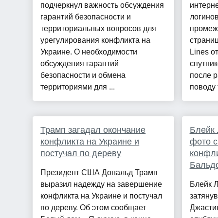
подчеркнул важность обсуждения
интерне
гарантий безопасности и
логинов
территориальных вопросов для
промеж
урегулирования конфликта на
страниц
Украине. О необходимости
Lines о
обсуждения гарантий
спутник
безопасности и обмена
после р
территориями для ...
поводу т
Трамп загадал окончание
Блейк 
конфликта на Украине и
фото с
постучал по дереву
конфли
Бальд
Президент США Дональд Трамп
выразил надежду на завершение
Блейк 
конфликта на Украине и постучал
затянув
по дереву. Об этом сообщает
Джасти