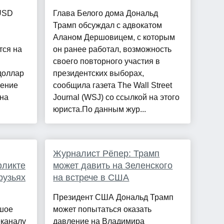
USD
Глава Белого дома Дональд
Трамп обсуждал с адвокатом
Аланом Дершовицем, с которым
тся на
он ранее работал, возможность
своего повторного участия в
доллар
президентских выборах,
жение
сообщила газета The Wall Street
 на
Journal (WSJ) со ссылкой на этого
юриста.По данным жур...
Журналист Рёпер: Трамп
фликте
может давить на Зеленского
рузьях
на встрече в США
Президент США Дональд Трамп
шое
может попытаться оказать
еканалу
давление на Владимира