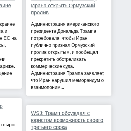
аине
Ирана открыть Ормузский
пролив
Украине
Администрация американского
ва и
президента Дональда Трампа
н ЕС на
потребовала, чтобы Иран
сы,
публично признал Ормузский
пролив открытым, и пообещал
ечи
прекратить обстреливать
ариже.
коммерческие суда.
щение
Администрация Трампа заявляет,
что Иран нарушил меморандум о
взаимопоним...
р
WSJ: Трамп обсуждал с
юристом возможность своего
р вырос
третьего срока