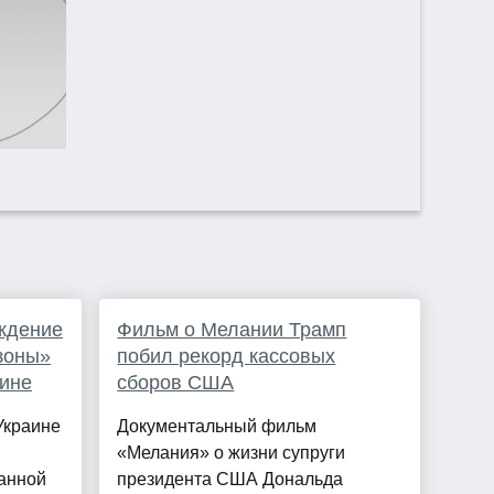
ждение
Фильм о Мелании Трамп
зоны»
побил рекорд кассовых
аине
сборов США
Украине
Документальный фильм
«Мелания» о жизни супруги
анной
президента США Дональда