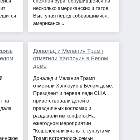
ейся
снежной бури, обрушившейся на
зит
несколько американских штатов.
Решится
Выступая перед собравшимися,
американск...
связь
Дональд и Мелания Трамп
делом
отметили Хэллоуин в Белом
доме
й
Дональд и Мелания Трамп
отметили Хэллоуин в Белом доме.
Президент и первая леди США
т на
приветствовали детей в
ндала
праздничных костюмах и
раздавали им конфеты.На
ежегодном мероприятии
"Кошелёк или жизнь" с супругами
аинское
Трамп встретились семьи