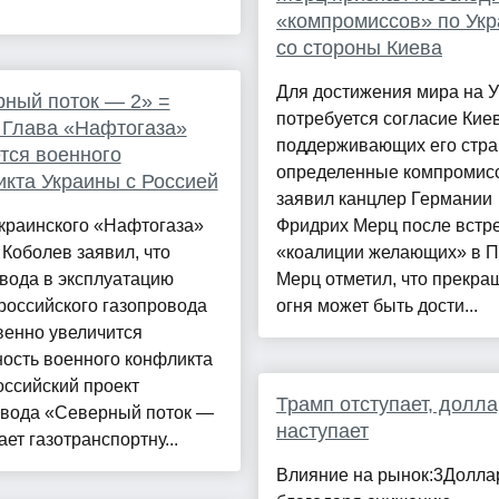
«компромиссов» по Укр
со стороны Киева
Для достижения мира на 
ный поток — 2» =
потребуется согласие Кие
 Глава «Нафтогаза»
поддерживающих его стра
тся военного
определенные компромис
кта Украины с Россией
заявил канцлер Германии
краинского «Нафтогаза»
Фридрих Мерц после встр
Коболев заявил, что
«коалиции желающих» в П
вода в эксплуатацию
Мерц отметил, что прекра
российского газопровода
огня может быть дости...
венно увеличится
ость военного конфликта
оссийский проект
Трамп отступает, долла
овода «Северный поток —
наступает
ает газотранспортну...
Влияние на рынок:3Долла