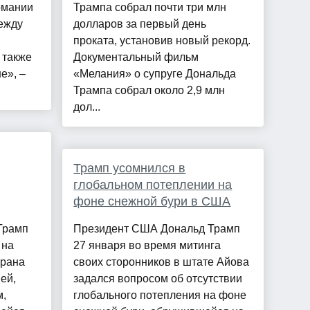
рмании
Трампа собрал почти три млн
ежду
долларов за первый день
проката, установив новый рекорд.
 также
Документальный фильм
е», –
«Мелания» о супруге Дональда
Трампа собрал около 2,9 млн
дол...
Трамп усомнился в
глобальном потеплении на
фоне снежной бури в США
Трамп
Президент США Дональд Трамп
 на
27 января во время митинга
трана
своих сторонников в штате Айова
ей,
задался вопросом об отсутствии
м,
глобального потепления на фоне