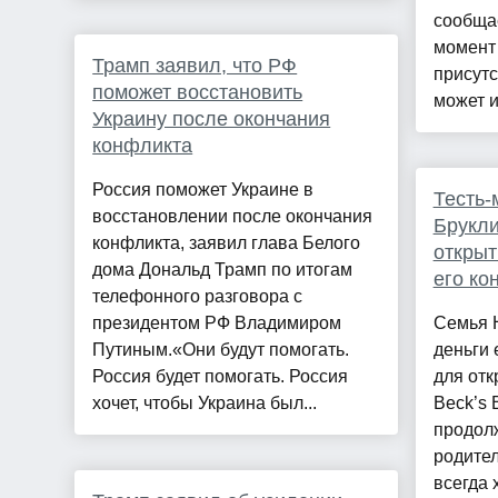
сообща
момент 
Трамп заявил, что РФ
присутс
поможет восстановить
может и
Украину после окончания
конфликта
Россия поможет Украине в
Тесть-
восстановлении после окончания
Брукли
конфликта, заявил глава Белого
открыт
дома Дональд Трамп по итогам
его ко
телефонного разговора с
президентом РФ Владимиром
Семья 
Путиным.«Они будут помогать.
деньги 
Россия будет помогать. Россия
для отк
хочет, чтобы Украина был...
Beck’s 
продол
родите
всегда 