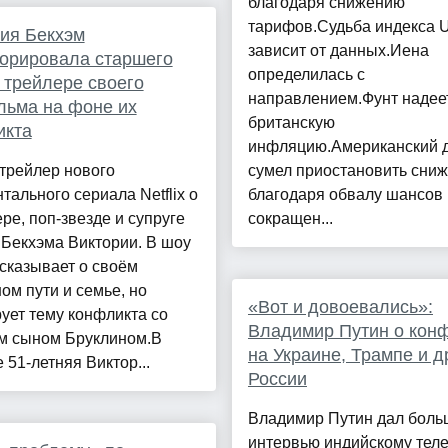
благодаря снижению
тарифов.Судьба индекса 
ия Бекхэм
зависит от данных.Иена
орировала старшего
определилась с
 трейлере своего
направлением.Фунт надее
льма на фоне их
британскую
икта
инфляцию.Американский 
трейлер нового
сумел приостановить сни
тального сериала Netflix о
благодаря обвалу шансов
ре, поп-звезде и супруге
сокращен...
Бекхэма Виктории. В шоу
сказывает о своём
ом пути и семье, но
«Вот и довоевались»:
ует тему конфликта со
Владимир Путин о кон
м сыном Бруклином.В
на Украине, Трампе и д
 51-летняя Виктор...
России
Владимир Путин дал боль
интервью индийскому тел