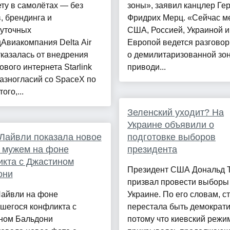
ту в самолётах — без
зоны», заявил канцлер Ге
, брендинга и
Фридрих Мерц. «Сейчас м
уточных
США, Россией, Украиной и
Авиакомпания Delta Air
Европой ведется разговор
тказалась от внедрения
о демилитаризованной зон
ового интернета Starlink
приводи...
азногласий со SpaceX по
ого,...
Зеленский уходит? На
Украине объявили о
Лайвли показала новое
подготовке выборов
 мужем на фоне
президента
кта с Джастином
Президент США Дональд 
они
призвал провести выборы
Лайвли на фоне
Украине. По его словам, с
шегося конфликта с
перестала быть демократи
ном Бальдони
потому что киевский режи