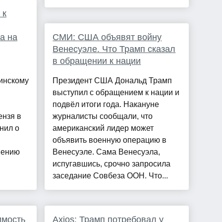
 к
а на
СМИ: США объявят войну
Венесуэле. Что Трамп сказал
в обращении к нации
инскому
Президент США Дональд Трамп
выступил с обращением к нации и
подвёл итоги года. Накануне
ензя в
журналисты сообщали, что
нил о
американский лидер может
объявить военную операцию в
шению
Венесуэле. Сама Венесуэла,
испугавшись, срочно запросила
заседание Совбеза ООН. Что...
имость
Axios: Трамп потребовал у