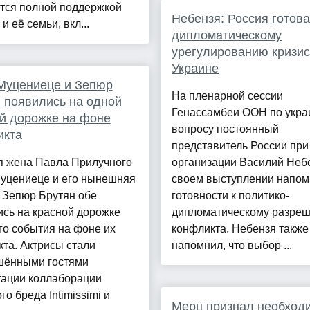
ется полной поддержкой
Небензя: Россия готова
и её семьи, вкл...
дипломатическому
урегулированию кризис
Украине
Муцениеце и Зепюр
На пленарной сессии
 появились на одной
Генассамбеи ООН по укра
й дорожке на фоне
вопросу постоянный
икта
представитель России при
 жена Павла Прилучного
организации Василий Неб
Муцениеце и его нынешняя
своем выступлении напом
 Зепюр Брутян обе
готовности к политико-
сь на красной дорожке
дипломатическому разре
го события на фоне их
конфликта. Небензя также
та. Актрисы стали
напомнил, что выбор ...
шёнными гостями
тации коллаборации
го бреда Intimissimi и
Мерц признал необход