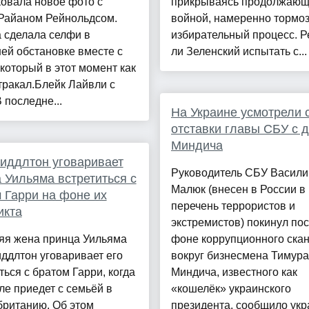
овала новое фото с
прикрываясь продолжающ
Райаном Рейнольдсом.
войной, намеренно тормо
 сделала селфи в
избирательный процесс. 
ей обстановке вместе с
ли Зеленский испытать с...
который в этот момент как
тракал.Блейк Лайвли с
последне...
На Украине усмотрели 
отставки главы СБУ с 
Миндича
иддлтон уговаривает
Руководитель СБУ Васили
 Уильяма встретиться с
Малюк (внесен в России в
 Гарри на фоне их
перечень террористов и
икта
экстремистов) покинул пос
няя жена принца Уильяма
фоне коррупционного ска
ддлтон уговаривает его
вокруг бизнесмена Тимура
ться с братом Гарри, когда
Миндича, известного как
ле приедет с семьёй в
«кошелёк» украинского
британию. Об этом
президента, сообщило укр