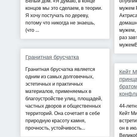
Белый дом. «Я думаю, в конце
опублик
концов мы это сделаем, в теории.
мужем 
Я хочу постучать по дереву,
Актриса
потому что никогда не знаешь,
домашн
(что ...
мужем, 
раз зав
мужемВ 
Гранитная брусчатка
Гранитная брусчатка является
Кейт М
одним из самых долговечных,
принца
эстетичных и практичных
братом
материалов, применяемых в
конфл
благоустройстве улиц, площадей,
частных дворов и общественных
44-лет
территорий. Она сочетает в себе
Кейт Ми
природную красоту камня,
встрети
прочность, устойчивость...
он в ию
Велико