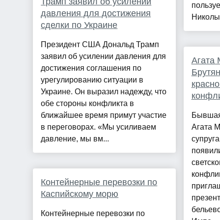
Трамп заявил об усилении
пользу
давления для достижения
Николы 
сделки по Украине
Президент США Дональд Трамп
заявил об усилении давления для
Агата 
достижения соглашения по
Брутян
урегулированию ситуации в
красно
Украине. Он выразил надежду, что
конфл
обе стороны конфликта в
ближайшее время примут участие
Бывшая
в переговорах. «Мы усиливаем
Агата 
давление, мы вм...
супруга
появили
светско
конфлик
Контейнерные перевозки по
пригла
Каспийскому морю
презен
бельево
Контейнерные перевозки по