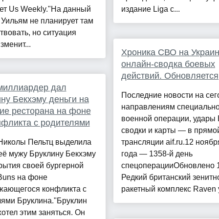
ет Us Weekly."На данный
издание Liga с...
Уильям не планирует там
твовать, но ситуация
зменит...
Хроника СВО на Украин
онлайн-сводка боевых
действий. Обновляется
миллиардер дал
Последние новости на сег
ну Бекхэму деньги на
направлениям специальн
ие ресторана на фоне
военной операции, удары 
нфликта с родителями
сводки и карты — в прямо
Николы Пельтц выделила
трансляции aif.ru.12 ноябр
её мужу Бруклину Бекхэму
года — 1358-й день
рытия своей бургерной
спецоперацииОбновлено 1
Buns на фоне
Редкий британский зенитн
жающегося конфликта с
ракетный комплекс Raven у
лями Бруклина."Бруклин
хотел этим заняться. Он