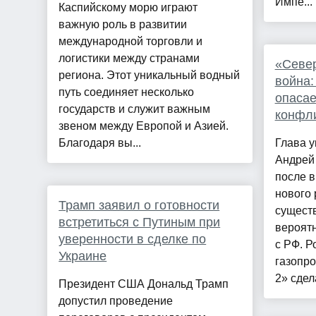
Импе...
Каспийскому морю играют
важную роль в развитии
международной торговли и
логистики между странами
«Север
региона. Этот уникальный водный
война:
путь соединяет несколько
опасае
государств и служит важным
конфли
звеном между Европой и Азией.
Благодаря вы...
Глава у
Андрей 
после в
нового 
Трамп заявил о готовности
сущест
встретиться с Путиным при
вероятн
уверенности в сделке по
с РФ. Р
Украине
газопр
2» сдел
Президент США Дональд Трамп
допустил проведение