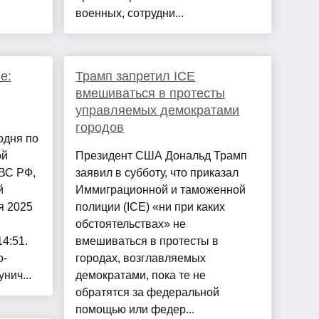
военных, сотрудни...
е:
Трамп запретил ICE
вмешиваться в протесты
управляемых демократами
городов
одня по
ой
Президент США Дональд Трамп
ВС РФ,
заявил в субботу, что приказал
й
Иммиграционной и таможенной
я 2025
полиции (ICE) «ни при каких
обстоятельствах» не
4:51.
вмешиваться в протесты в
о-
городах, возглавляемых
нич...
демократами, пока те не
обратятся за федеральной
помощью или федер...