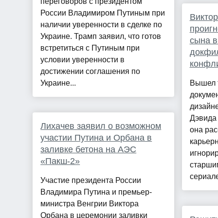
переговоров с президентом
России Владимиром Путиным при
Виктор
наличии уверенности в сделке по
проигн
Украине. Трамп заявил, что готов
сына в
встретиться с Путиным при
докфи
условии уверенности в
конфл
достижении соглашения по
Украине...
Вышел 
докумен
дизайне
Дэвида 
Лихачев заявил о возможном
она рас
участии Путина и Орбана в
карьерн
заливке бетона на АЭС
игнорир
«Пакш-2»
старши
сериале
Участие президента России
Владимира Путина и премьер-
министра Венгрии Виктора
Орбана в церемонии заливки