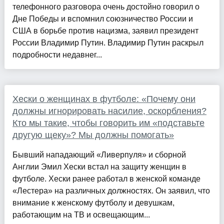
телефонного разговора очень достойно говорил о
Дне Победы и вспомнил союзничество России и
США в борьбе против нацизма, заявил президент
России Владимир Путин. Владимир Путин раскрыл
подробности недавнег...
Хески о женщинах в футболе: «Почему они
должны игнорировать насилие, оскорбления?
Кто мы такие, чтобы говорить им «подставьте
другую щеку»? Мы должны помогать»
Бывший нападающий «Ливерпуля» и сборной
Англии Эмил Хески встал на защиту женщин в
футболе. Хески ранее работал в женской команде
«Лестера» на различных должностях. Он заявил, что
внимание к женскому футболу и девушкам,
работающим на ТВ и освещающим...