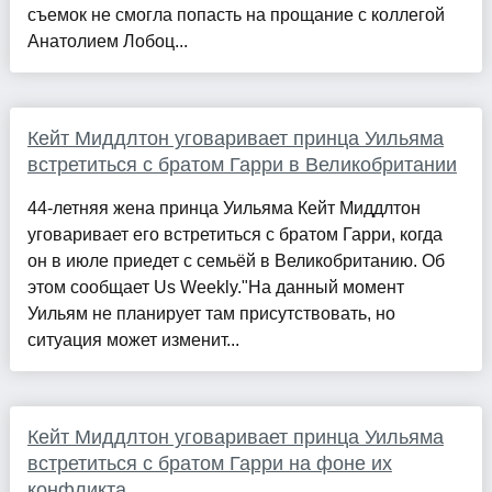
съемок не смогла попасть на прощание с коллегой
Анатолием Лобоц...
Кейт Миддлтон уговаривает принца Уильяма
встретиться с братом Гарри в Великобритании
44-летняя жена принца Уильяма Кейт Миддлтон
уговаривает его встретиться с братом Гарри, когда
он в июле приедет с семьёй в Великобританию. Об
этом сообщает Us Weekly."На данный момент
Уильям не планирует там присутствовать, но
ситуация может изменит...
Кейт Миддлтон уговаривает принца Уильяма
встретиться с братом Гарри на фоне их
конфликта