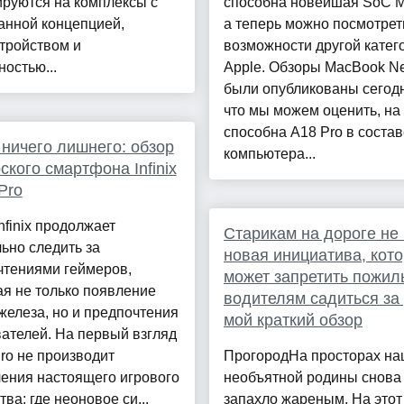
руются на комплексы с
способна новейшая SoC M
анной концепцией,
а теперь можно посмотрет
тройством и
возможности другой катег
остью...
Apple. Обзоры MacBook N
были опубликованы сегодн
что мы можем оценить, на 
способна A18 Pro в состав
 ничего лишнего: обзор
компьютера...
ского смартфона Infinix
Pro
nfinix продолжает
Старикам на дороге не 
ьно следить за
новая инициатива, кот
чтениями геймеров,
может запретить пожи
я не только появление
водителям садиться за 
железа, но и предпочтения
мой краткий обзор
ателей. На первый взгляд
ro не производит
ПрогородНа просторах н
ения настоящего игрового
необъятной родины снова
тва: где неоновое си...
запахло жареным. На этот 