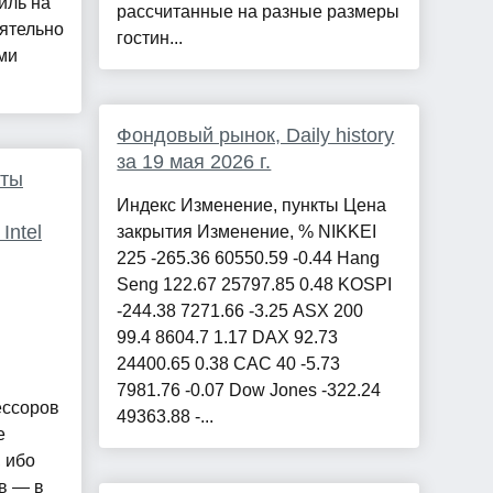
иль на
рассчитанные на разные размеры
оятельно
гостин...
ми
.
Фондовый рынок, Daily history
за 19 мая 2026 г.
аты
Индекс Изменение, пункты Цена
Intel
закрытия Изменение, % NIKKEI
225 -265.36 60550.59 -0.44 Hang
Seng 122.67 25797.85 0.48 KOSPI
-244.38 7271.66 -3.25 ASX 200
99.4 8604.7 1.17 DAX 92.73
24400.65 0.38 CAC 40 -5.73
7981.76 -0.07 Dow Jones -322.24
ессоров
49363.88 -...
е
 ибо
в — в