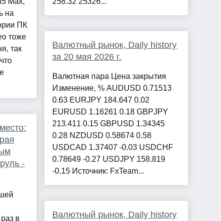
5 Max,
258.32 25326...
ь на
ории ПК
eo тоже
Валютный рынок, Daily history
я, так
за 20 мая 2026 г.
что
е
Валютная пара Цена закрытия
Изменение, % AUDUSD 0.71513
0.63 EURJPY 184.647 0.02
EURUSD 1.16261 0.18 GBPJPY
213.411 0.15 GBPUSD 1.34345
место:
0.28 NZDUSD 0.58674 0.58
орая
USDCAD 1.37407 -0.03 USDCHF
лым
0.78649 -0.27 USDJPY 158.819
руль -
-0.15 Источник: FxTeam...
ашей
Валютный рынок, Daily history
раз в