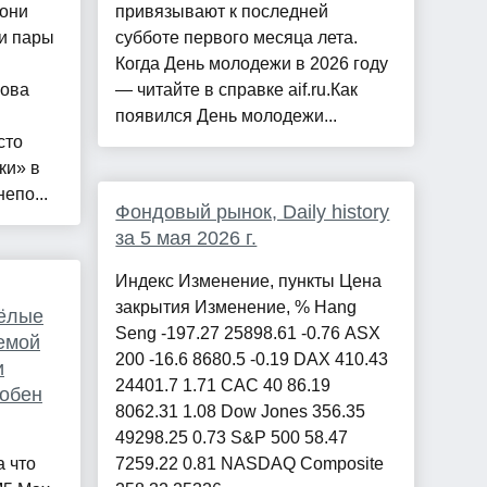
 они
привязывают к последней
 и пары
субботе первого месяца лета.
Когда День молодежи в 2026 году
лова
— читайте в справке aif.ru.Как
появился День молодежи...
сто
ки» в
епо...
Фондовый рынок, Daily history
за 5 мая 2026 г.
Индекс Изменение, пункты Цена
закрытия Изменение, % Hang
ёлые
Seng -197.27 25898.61 -0.76 ASX
емой
200 -16.6 8680.5 -0.19 DAX 410.43
и
24401.7 1.71 CAC 40 86.19
собен
8062.31 1.08 Dow Jones 356.35
49298.25 0.73 S&P 500 58.47
а что
7259.22 0.81 NASDAQ Composite