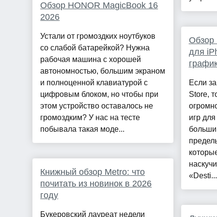
Обзор HONOR MagicBook 16
2026
Устали от громоздких ноутбуков
Обзор 
со слабой батарейкой? Нужна
для iP
рабочая машина с хорошей
график
автономностью, большим экраном
и полноценной клавиатурой с
Если за
цифровым блоком, но чтобы при
Store, 
этом устройство оставалось не
огромн
громоздким? У нас на тесте
игр для
побывала такая моде...
большин
предель
которы
наскучи
Книжный обзор Metro: что
«Desti...
почитать из новинок в 2026
году
Букеровский лауреат недели