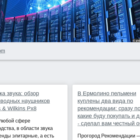
com
ка звука: обзор
В Ермолино пельмени
оводных наушников
куплены два вида по
 & Wilkins Px8
рекомендации: сразу п
какие буду покупать и 
 любой сфере
- сделал вам честный о
дства, в области звука
енды элитарные, а есть
Прогород Рекомендации 