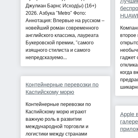
Лучшие
Джулиан Барнс Исход(ы) (16+)
беспр
2026. Азбука "Metro" Фото:
HUAWEI
Аннотация: Впервые на русском –
новейший роман современного
Компан
английского классика, лауреата
второе
Букеровской премии, "самого
открыто
изящного стилиста и самого
необыч
непредсказуемо...
гаджет 
отклика
когда в
предра
Контейнерные перевозки по
шикарны
Каспийскому морю
Контейнерные перевозки по
Каспийскому морю играют
Apple 
важную роль в развитии
галере
международной торговли и
прилож
логистики между странами