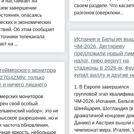
и настаивает на
своем разделе. Что касает
шем завершении
разгонов (оверклоки...
стояния, опасаясь
еских и экономических
твий. Об этом сообщает
точники телеканала
Испания и Бельгия вы
ют на ...
ЧМ-2026, Дегтяреву
предложили новый лим
налог, пиво вернут на
стадионы в 2026-м, Фе
геймерского монитора
купил виллу и другие н
27G4ZMN: только
 и ничего лишнего
1. В Европе завершился
групповой этап квалифик
ймерских мониторов
ЧМ-2026. Испания, Бельги
ерен свой особый
Швейцария, Шотландия (в
льменский набор»: это не
драматичной концовке до
высокое разрешение, но и
Данию) и Австрия вышли 
 частота обновления,
чемпионат мира. Италия, 
чная яркость, небольшое