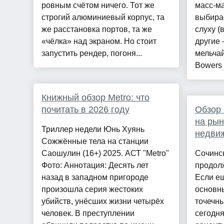
ровным счётом ничего. Тот же
масс-ма
строгий алюминиевый корпус, та
выбирае
же расстановка портов, та же
слуху (
«чёлка» над экраном. Но стоит
другие
запустить рендер, погоня...
мельчай
Bowers 
Книжный обзор Metro: что
почитать в 2026 году
Обзор 
на рын
Триллер недели Юнь Хуянь
недви
Сожжённые тела на станции
Саошулин (16+) 2025. АСТ "Metro"
Сочинс
Фото: Аннотация: Десять лет
продол
назад в западном пригороде
Если ещ
произошла серия жестоких
основн
убийств, унёсших жизни четырёх
точечны
человек. В преступлении
сегодня