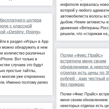
инфополе ворвалась новос
которой у любого адекват
автомобилиста волосы вс
бесплатного шутера
дыбом. Некие активисты и
hone с классной
движения «Ветераны Рос
ой «Destiny: Rising»
решили, что «старикам на д
йти в раздел «Игры» в App
то можно обнаружить в нем
ое количество различных
Полки «Фикс Прайс»
 iPhone. Вот только в
встретили меня своим
стве случаев это будут
обновлением: в некото
но простые тайтлы,
отделах есть цены по 3
е многим уже откровенно
рублей - даю честный 
ли. Именно поэтому релиз
без прикрас
Полки «Фикс Прайс» встр
меня своим обновлением:
некоторых отделах есть ц