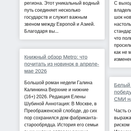
региона. Этот уникальный водный
С выхо
путь соединяет несколько
владель
государств и служит важным
шок нов
звеном между Европой и Азией.
настоль
Благодаря вы...
станда
что пол
просили
как не 
Книжный обзор Metro: что
изменен
почитать из новинок в апреле-
мае 2026
Большой роман недели Галина
Белый 
Калинкина Верхние и нижние
победу
(16+) 2026. Редакция Елены
СМИ на
Шубиной Аннотация: В Москве, в
Преображенской слободе, до сих
Часть с
пор сохранился дом фабриканта-
выража
старообрядца. История его семьи
риском 