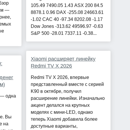
бзор
105.49 7490.05 1.43 ASX 200 84.5
ам —
8878.1 0.96 DAX -255.08 24663.61
рнее,
-1.02 CAC 40 -97.34 8202.08 -1.17
яемых
Dow Jones -313.62 49596.97 -0.63
ые
S&P 500 -28.01 7337.11 -0.38...
Xiaomi расширяет линейку
:
Redmi TV X 2026
 денег
Redmi TV X 2026, впервые
м)
представленный вместе с серией
K90 в октябре, получил
 — одна
расширение линейки. Изначально
акцент делался на крупных
моделях с мини-LED, однако
e. Вы
теперь Xiaomi добавила более
е на
доступные варианты,