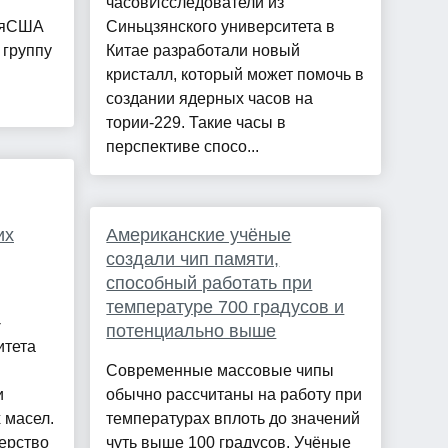
часовИсследователи из
ияСША
Синьцзянского университета в
 группу
Китае разработали новый
кристалл, который может помочь в
создании ядерных часов на
тории-229. Такие часы в
перспективе спосо...
их
Американские учёные
создали чип памяти,
способный работать при
температуре 700 градусов и
-
потенциально выше
итета
Современные массовые чипы
и
обычно рассчитаны на работу при
 масел.
температурах вплоть до значений
ерство
чуть выше 100 градусов. Учёные