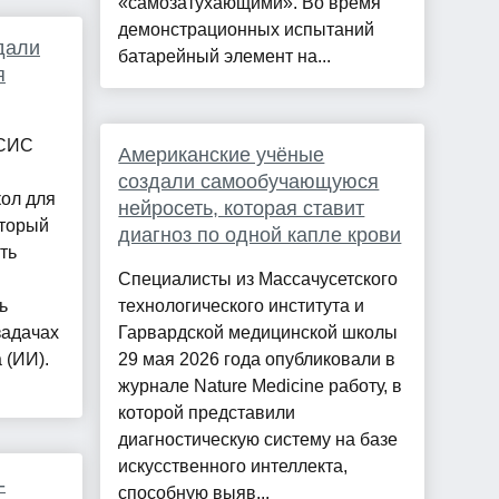
«самозатухающими». Во время
демонстрационных испытаний
дали
батарейный элемент на...
я
ИСИС
Американские учёные
создали самообучающуюся
ол для
нейросеть, которая ставит
оторый
диагноз по одной капле крови
ть
Специалисты из Массачусетского
ь
технологического института и
задачах
Гарвардской медицинской школы
 (ИИ).
29 мая 2026 года опубликовали в
журнале Nature Medicine работу, в
которой представили
диагностическую систему на базе
искусственного интеллекта,
-
способную выяв...