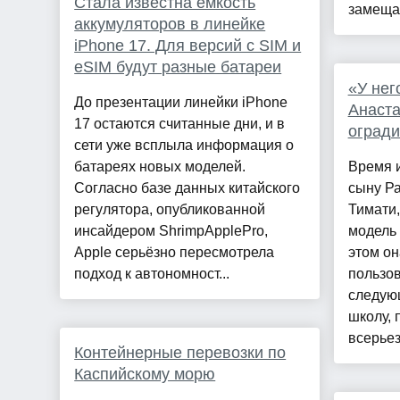
Стала известна емкость
замещае
аккумуляторов в линейке
iPhone 17. Для версий с SIM и
eSIM будут разные батареи
«У нег
До презентации линейки iPhone
Анаст
17 остаются считанные дни, и в
огради
сети уже всплыла информация о
батареях новых моделей.
Время 
Согласно базе данных китайского
сыну Ра
регулятора, опубликованной
Тимати,
инсайдером ShrimpApplePro,
модель
Apple серьёзно пересмотрела
этом он
подход к автономност...
пользов
следующ
школу, 
всерьез
Контейнерные перевозки по
Каспийскому морю