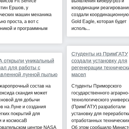
висов Fit Service
выявления киберугроз и
тин Ершов, у
координации реагирован
ических машин механика
создали координационную
но проста, а вот с
Gold Eagle, которая будет
оникой и программным
исполь...
Студенты из ПримГАТУ
A открыли уникальный
создали установку для
ал для работы с
регенерации техническ
авленной лунной пылью
масел
жаропрочный состав на
Студенты Приморского
оксида скандия может
государственного аграрно
сновой для добычи
технологического универс
в на Луне и создания
(ПримГАТУ) разработали
гких покрытий для
установку для переработк
и и космосаВ
отработанных технических
овательском центре NASA
Об этом сообщило Минист