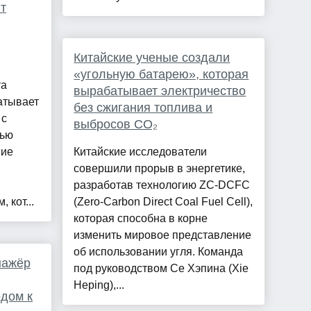
т
Китайские ученые создали
«угольную батарею», которая
та
вырабатывает электричество
атывает
без сжигания топлива и
 с
выбросов CO₂
щью
ние
Китайские исследователи
совершили прорыв в энергетике,
разработав технологию ZC-DCFC
 кот...
(Zero-Carbon Direct Coal Fuel Cell),
которая способна в корне
изменить мировое представление
об использовании угля. Команда
нажёр
под руководством Се Хэпина (Xie
Heping),...
дом к