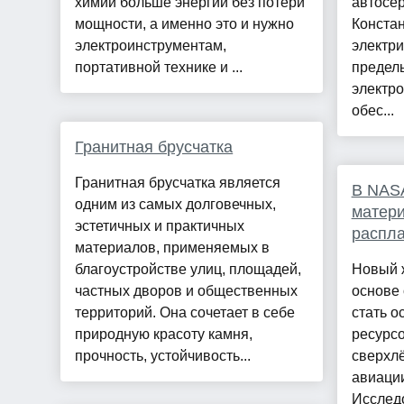
химии больше энергии без потери
автосер
мощности, а именно это и нужно
Констан
электроинструментам,
электр
портативной технике и ...
предель
электр
обес...
Гранитная брусчатка
Гранитная брусчатка является
В NAS
одним из самых долговечных,
матери
эстетичных и практичных
распл
материалов, применяемых в
благоустройстве улиц, площадей,
Новый 
частных дворов и общественных
основе 
территорий. Она сочетает в себе
стать о
природную красоту камня,
ресурсо
прочность, устойчивость...
сверхлё
авиаци
Исслед