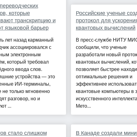
переводческих
ов, которые
Российские ученые соз
вают транскрипцию и
протокол для ускорени
т языковой барьер
квантовых вычислений
ь лет назад карманный
В пресс-службе НИТУ М
дчик ассоциировался с
сообщили, что ученые
ным электронным
разработали новый проток
ём, который требовал
квантовых вычислений, к
дного ввода слов.
позволяет быстрее находи
яшние устройства — это
оптимальные решения и
енные ИИ-терминалы,
эффективнее использоват
 не только мгновенно
квантовые компьютеры в 
ят разговор, но и
искусственного интеллекта
ют ...
Мето...
ов стало слишком
В Канаде создали мини