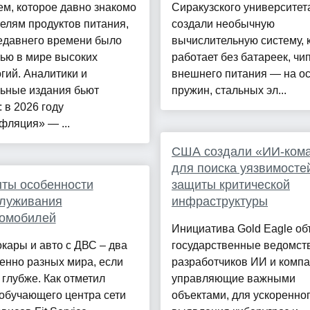
м, которое давно знакомо
Сиракузского университет
елям продуктов питания,
создали необычную
недавнего времени было
вычислительную систему, 
ью в мире высоких
работает без батареек, чи
гий. Аналитики и
внешнего питания — на о
ьные издания бьют
пружин, стальных эл...
: в 2026 году
фляция» — ...
США создали «ИИ-ком
для поиска уязвимосте
ты особенности
защиты критической
служивания
инфраструктуры
ромобилей
Инициатива Gold Eagle об
кары и авто с ДВС – два
государственные ведомст
енно разных мира, если
разработчиков ИИ и компа
 глубже. Как отметил
управляющие важными
обучающего центра сети
объектами, для ускоренно