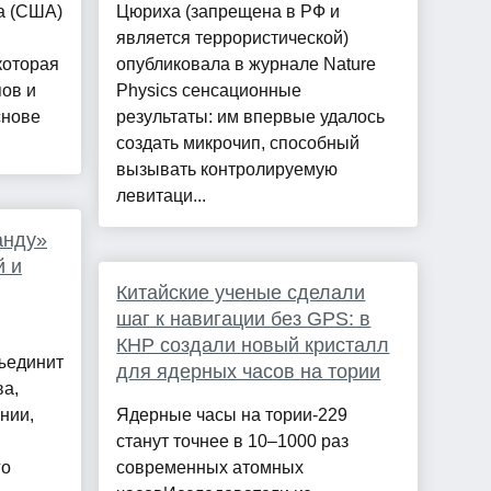
а (США)
Цюриха (запрещена в РФ и
является террористической)
которая
опубликовала в журнале Nature
пов и
Physics сенсационные
снове
результаты: им впервые удалось
создать микрочип, способный
вызывать контролируемую
левитаци...
анду»
й и
Китайские ученые сделали
шаг к навигации без GPS: в
КНР создали новый кристалл
ъединит
для ядерных часов на тории
ва,
нии,
Ядерные часы на тории-229
станут точнее в 10–1000 раз
го
современных атомных