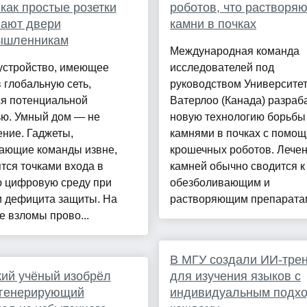
 как простые розетки
роботов, что растворяю
вают двери
камни в почках
ышленникам
Международная команда
устройство, имеющее
исследователей под
 глобальную сеть,
руководством Университе
ся потенциальной
Ватерлоо (Канада) разраб
ю. Умный дом — не
новую технологию борьбы
ние. Гаджеты,
камнями в почках с помо
ающие команды извне,
крошечных роботов. Лече
тся точками входа в
камней обычно сводится к
ю цифровую среду при
обезболивающим и
и дефицита защиты. На
растворяющим препаратам,
е взломы прово...
В МГУ создали ИИ-тре
ий учёный изобрёл
для изучения языков с
огенерирующий
индивидуальным подхо