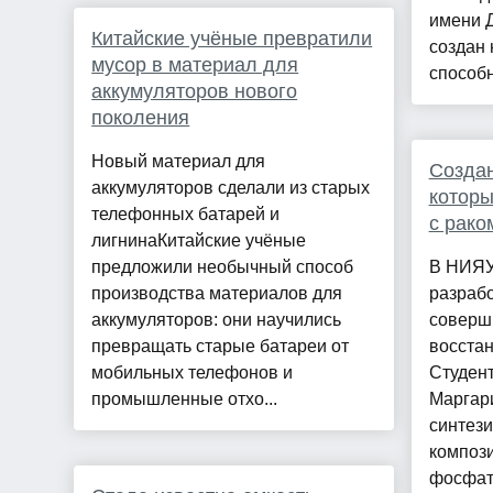
имени 
Китайские учёные превратили
создан 
мусор в материал для
способн
аккумуляторов нового
поколения
Новый материал для
Cоздан
аккумуляторов сделали из старых
которы
телефонных батарей и
с рако
лигнинаКитайские учёные
предложили необычный способ
В НИЯУ
производства материалов для
разрабо
аккумуляторов: они научились
соверш
превращать старые батареи от
восстан
мобильных телефонов и
Студент
промышленные отхо...
Маргар
синтез
композ
фосфата