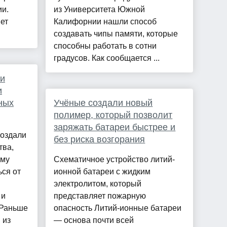
ии.
из Университета Южной
ет
Калифорнии нашли способ
создавать чипы памяти, которые
способны работать в сотни
градусов. Как сообщается ...
ли
и
ных
Учёные создали новый
полимер, который позволит
заряжать батареи быстрее и
создали
без риска возгорания
тва,
зму
Схематичное устройство литий-
ся от
ионной батареи с жидким
электролитом, который
 и
представляет пожарную
 Раньше
опасность Литий-ионные батареи
 из
— основа почти всей