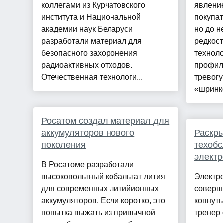
коллегами из Курчатовского
явление
института и Национальной
покупат
академии наук Беларуси
но до 
разработали материал для
редкост
безопасного захоронения
техноло
радиоактивных отходов.
профил
Отечественная технологи...
тревогу
«шринк
Росатом создал материал для
аккумуляторов нового
Раскры
поколения
техоб
элект
В Росатоме разработали
высоковольтный кобальтат лития
Электро
для современных литийионных
соверш
аккумуляторов. Если коротко, это
копнуть
попытка выжать из привычной
тренер 