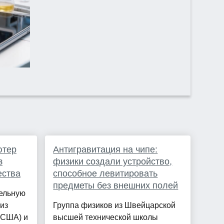
ютер
Антигравитация на чипе:
з
физики создали устройство,
ества
способное левитировать
предметы без внешних полей
ельную
из
Группа физиков из Швейцарской
(США) и
высшей технической школы