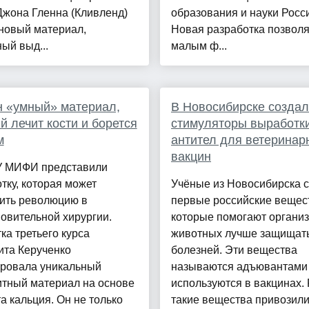
Джона Гленна (Кливленд)
образования и науки Росс
новый материал,
Новая разработка позволя
ый выд...
малым ф...
 «умный» материал,
В Новосибирске созда
й лечит кости и борется
стимуляторы выработк
м
антител для ветеринар
вакцин
 МИФИ представили
тку, которая может
Учёные из Новосибирска 
ить революцию в
первые российские вещес
овительной хирургии.
которые помогают органи
ка третьего курса
животных лучше защищать
ита Керученко
болезней. Эти вещества
ировала уникальный
называются адъювантами
итный материал на основе
используются в вакцинах.
 кальция. Он не только
такие вещества привозили