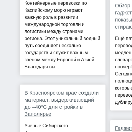
Контейнерные перевозки по
Обзор 
Каспийскому морю играют
гаджет
важную роль в развитии
показы
международной торговли и
стираю
логистики между странами
региона. Этот уникальный водный
Ещё пят
путь соединяет несколько
перево
государств и служит важным
медлен
звеном между Европой и Азией.
словар
Благодаря вы...
поочерё
Сегодн
полноц
которые
В Красноярском крае создали
перевод
материал, выдерживающий
дублиру
до –40°С для стройки в
Заполярье
Учёные Сибирского
Гаджет