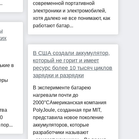
..
современной портативной
электроники и электромобилей,
хотя далеко не все понимают, как
работают батар...
ы
ких
В США создали аккумулятор,
который не горит и имеет
ькие в
ресурс более 10 тысяч циклов
зарядки и разрядки
еры
В эксперименте батарею
нагревали почти до
2000°CАмериканская компания
тва
PolyJoule, созданная при MIT,
00
представила новое поколение
пор...
аккумуляторов, которые
разработчики называют