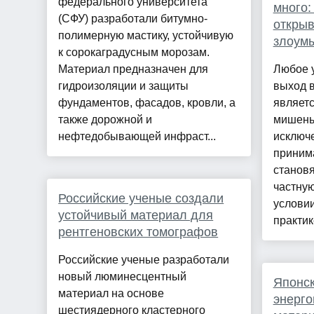
федерального университета
много:
(СФУ) разработали битумно-
откры
полимерную мастику, устойчивую
злоум
к сорокаградусным морозам.
Материал предназначен для
Любое 
гидроизоляции и защиты
выход в
фундаментов, фасадов, кровли, а
являет
также дорожной и
мишень
нефтедобывающей инфраст...
исключе
приним
становя
частну
Российские ученые создали
услови
устойчивый материал для
практик
рентгеновских томографов
Российские ученые разработали
новый люминесцентный
Японск
материал на основе
энерг
шестиядерного кластерного