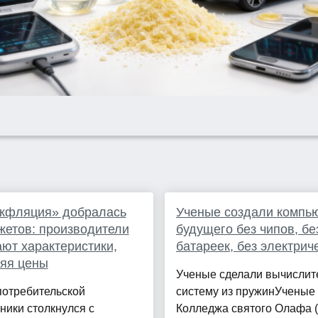
кфляция» добралась
Ученые создали компь
жетов: производители
будущего без чипов, бе
ют характеристики,
батареек, без электрич
яя цены
Ученые сделали вычислит
потребительской
систему из пружинУченые 
ники столкнулся с
Колледжа святого Олафа 