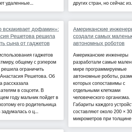
т удаленные...
других стран, но сейчас из.
о вскакивает дофамин»:
Американские инженер
асия Решетова решила
создали самых малень
ть сына от гаджетов
автономных роботов
использования гаджетов
Американские инженеры
тмиру, общему с рэпером
разработали самые мален
 решила ограничить
мире программируемые
 Анастасия Решетова. Об
автономные роботы, разм
а рассказала
которых сопоставимы с
ателям в соцсети. В
отдельными клетками
ем году мальчик пойдет в
человеческого организма.
поэтому его родительница
Габариты каждого устройс
 задумалась о ц...
составляют около 200 × 3
микрометров при толщине 