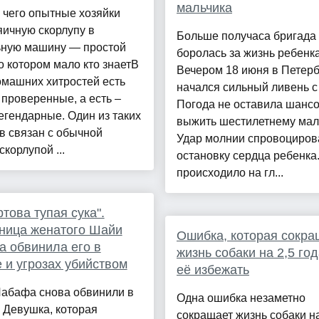
мальчика
 чего опытные хозяйки
яичную скорлупу в
Больше получаса бригада
ьную машину — простой
боролась за жизнь ребенка
о котором мало кто знаетВ
Вечером 18 июня в Петерб
омашних хитростей есть
начался сильный ливень с 
проверенные, а есть –
Погода не оставила шанс
егендарные. Один из таких
выжить шестилетнему маль
в связан с обычной
Удар молнии спровоциров
скорлупой ...
остановку сердца ребенка
происходило на гл...
ртова тупая сука".
ница женатого Шайи
Ошибка, которая сокра
 обвинила его в
жизнь собаки на 2,5 год
 и угрозах убийством
её избежать
абафа снова обвинили в
Одна ошибка незаметно
 Девушка, которая
сокращает жизнь собаки на