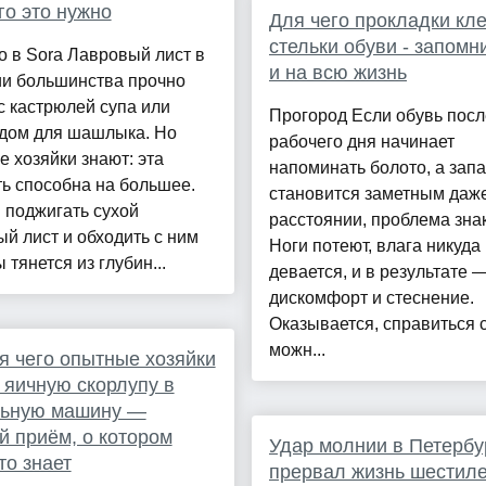
го это нужно
Для чего прокладки кле
стельки обуви - запомн
 в Sora Лавровый лист в
и на всю жизнь
ии большинства прочно
с кастрюлей супа или
Прогород Если обувь посл
дом для шашлыка. Но
рабочего дня начинает
 хозяйки знают: эта
напоминать болото, а запа
ь способна на большее.
становится заметным даж
 поджигать сухой
расстоянии, проблема зна
й лист и обходить с ним
Ноги потеют, влага никуда
 тянется из глубин...
девается, и в результате 
дискомфорт и стеснение.
Оказывается, справиться 
можн...
я чего опытные хозяйки
 яичную скорлупу в
льную машину —
й приём, о котором
Удар молнии в Петербу
то знает
прервал жизнь шестиле