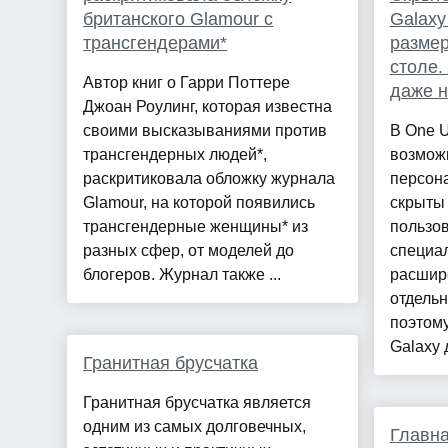
британского Glamour с
Galaxy
трансгендерами*
размер
столе.
Автор книг о Гарри Поттере
даже н
Джоан Роулинг, которая известна
своими высказываниями против
В One U
трансгендерных людей*,
возмож
раскритиковала обложку журнала
персона
Glamour, на которой появились
скрыты 
трансгендерные женщины* из
пользо
разных сфер, от моделей до
специа
блогеров. Журнал также ...
расшир
отдельн
поэтом
Galaxy 
Гранитная брусчатка
Гранитная брусчатка является
одним из самых долговечных,
Главна