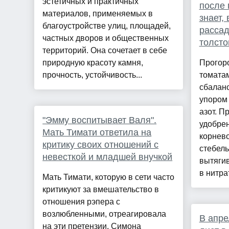
эстетичных и практичных
после 
материалов, применяемых в
знает,
благоустройстве улиц, площадей,
рассад
частных дворов и общественных
толсто
территорий. Она сочетает в себе
природную красоту камня,
Прогор
прочность, устойчивость...
томатам
сбалан
упором
азот. П
"Эмму воспитывает Валя".
удобрен
Мать Тимати ответила на
корнево
критику своих отношений с
стебель
невесткой и младшей внучкой
вытягив
в нитрат
Мать Тимати, которую в сети часто
критикуют за вмешательство в
отношения рэпера с
возлюбленными, отреагировала
В апре
на эти претензии. Симона