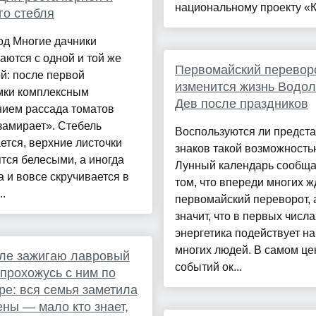
национальному проекту «Ка
го стебля
од Многие дачники
аются с одной и той же
Первомайский переворо
й: после первой
изменится жизнь Водол
мки комплексным
Дев после праздников
нием рассада томатов
замирает». Стебель
Воспользуются ли предст
ется, верхние листочки
знаков такой возможност
тся белесыми, а иногда
Лунный календарь сообща
 и вовсе скручивается в
том, что впереди многих ж
..
первомайский переворот, 
значит, что в первых числ
энергетика подействует на
многих людей. В самом це
ле зажигаю лавровый
событий ок...
 прохожусь с ним по
ре: вся семья заметила
ны — мало кто знает,