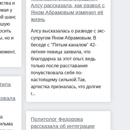
мства и
Алсу рассказала, как развод с
 мая у
Яном Абрамовым изменил её
ый шанс
жизнь
учшую
осить
Алсу высказалась о разводе с экс-
ы, но и
супругом Яном Абрамовым. В
е
беседе с "Пятым каналом" 42-
момент,
летняя певица заявила, что
благодарна за этот опыт, ведь
только после расставания
почувствовала себя по-
настоящему сильной.Так,
тила
артистка призналась, что долгие
г...
ковала
ла
Политолог Федорова
фильма
рассказала об интеграции