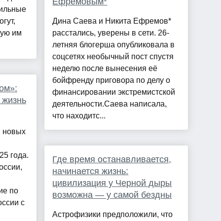
Ефремовым*
Сильные
гут,
Дина Саева и Никита Ефремов*
ную им
расстались, уверены в сети. 26-
летняя блогерша опубликовала в
соцсетях необычный пост спустя
неделю после вынесения её
бойфренду приговора по делу о
ком»:
финансировании экстремистской
 жизнь
деятельности.Саева написала,
что находитс...
 новых
25 года.
Где время останавливается,
оссии,
начинается жизнь:
цивилизация у Черной дыры
ие по
возможна — у самой бездны
ссии с
Астрофизики предположили, что