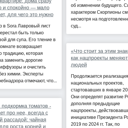
 квартире: дома сразу
об изменении будущего. 
 и спокойно — мало
характером Скорпионы смо
ает, для чего это нужно
несмотря на подготовлен
о в Sora Лавровый лист
суд...
ерестал быть только
ой для супа. Его тление в
комнате возвращает
«Что стоит за этим зна
 традицию, которая
как нацпроекты меняют
а заменить дорогие
людей
иффузоры и очистить
без химии. Эксперты
Продолжается реализация
ебнадзора отмечают, что...
национальных проектов,
стартовавших в январе 20
Они определят развитие Р
дополняя предыдущие
 подкормка томатов -
нацпроекты, действовавш
ает про нее, всегда с
инициативе Президента Ро
 рассадой: чайная
2019 по 2024 гг. Так, по
для роста корней и