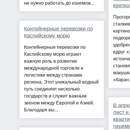
не нужно работать до изнемож...
крепко
Прогор
сталкив
Контейнерные перевозки по
картино
Каспийскому морю
подкор
удобре
Контейнерные перевозки по
вдруг «
Каспийскому морю играют
истонча
важную роль в развитии
становя
международной торговли и
макушка
логистики между странами
«баран.
региона. Этот уникальный водный
путь соединяет несколько
государств и служит важным
звеном между Европой и Азией.
В апре
Благодаря вы...
лист и
кварти
переме