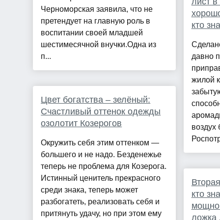
лист в
Черноморская заявила, что не
хорошо
претендует на главную роль в
кто зн
воспитании своей младшей
шестимесячной внучки.Одна из
Сделан
п...
давно п
приправ
жилой 
забытую
Цвет богатства – зелёный:
способн
Счастливый оттенок одежды
аромад
озолотит Козерогов
воздух 
Роспотр
Окружить себя этим оттенком —
большего и не надо. Безденежье
теперь не проблема для Козерога.
Истинный ценитель прекрасного
Вторая
среди знака, теперь может
кто зн
разбогатеть, реализовать себя и
мощной
притянуть удачу, но при этом ему
ложка 