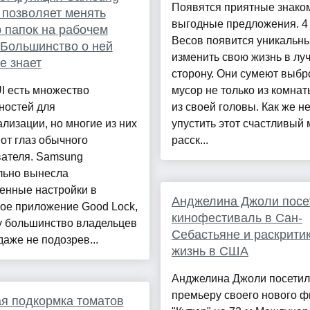
Появятся приятные знако
 позволяет менять
выгодные предложения. 4
 папок на рабочем
Весов появится уникальн
 Большинство о ней
изменить свою жизнь в л
е знает
сторону. Они сумеют выбр
I есть множество
мусор не только из комнат
ностей для
из своей головы. Как же н
лизации, но многие из них
упустить этот счастливый 
от глаз обычного
расск...
вателя. Samsung
льно вынесла
енные настройки в
Анджелина Джоли посе
ое приложение Good Lock,
кинофестиваль в Сан-
у большинство владельцев
Себастьяне и раскрити
даже не подозрев...
жизнь в США
Анджелина Джоли посети
премьеру своего нового 
я подкормка томатов