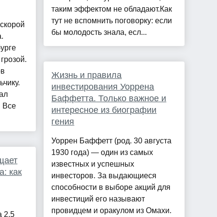
таким эффектом не обладают.Как
тут не вспомнить поговорку: если
 скорой
бы молодость знала, есл...
.
урге
грозой.
ов
Жизнь и правила
чику.
инвестирования Уоррена
ал
Баффетта. Только важное и
. Все
интересное из биографии
гения
Уоррен Баффетт (род. 30 августа
1930 года) — один из самых
щает
известных и успешных
а: как
инвесторов. За выдающиеся
способности в выборе акций для
инвестиций его называют
провидцем и оракулом из Омахи.
 2,5