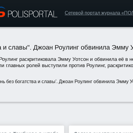
Сетевой портал журнала «П
ва и славы". Джоан Роулинг обвинила Эмму 
 Роулинг раскритиковала Эмму Уотсон и обвинила её в н
и главных ролей выступили против Роулинг, раскритиков