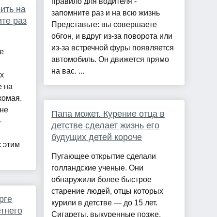
правило для водителя -
ить на
запомните раз и на всю жизнь
ите раз
Представьте: вы совершаете
обгон, и вдруг из-за поворота или
из-за встречной фуры появляется
е
автомобиль. Он движется прямо
на вас. ...
х
е на
комая.
 не
Папа может. Курение отца в
—
детстве сделает жизнь его
будущих детей короче
с этим
Пугающее открытие сделали
голландские ученые. Они
обнаружили более быстрое
старение людей, отцы которых
рге
курили в детстве — до 15 лет.
тнего
Сигареты, выкуренные позже,