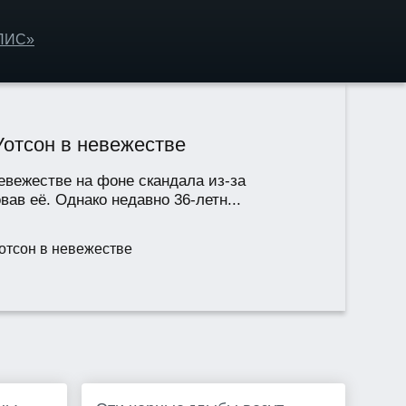
ОЛИС»
Уотсон в невежестве
евежестве на фоне скандала из-за
ав её. Однако недавно 36-летн...