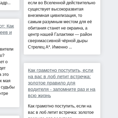
др...
если во Вселенной действительно
существует высокоразвитая
внеземная цивилизация, то
самым разумным местом для её
т: Как
обитания станет не окраина, а
еев и
центр нашей Галактики — район
сверхмассивной чёрной дыры
Стрелец A*. Именно ...
авители
ью?
ет о
дет
Как грамотно поступить, если
а это
на вас в лоб летит встречка:
ах мая
золотое правило для
 судьбы
водителя - запомните раз и на
нтре
всю жизнь
Как грамотно поступить, если на
вас в лоб летит встречка: золотое