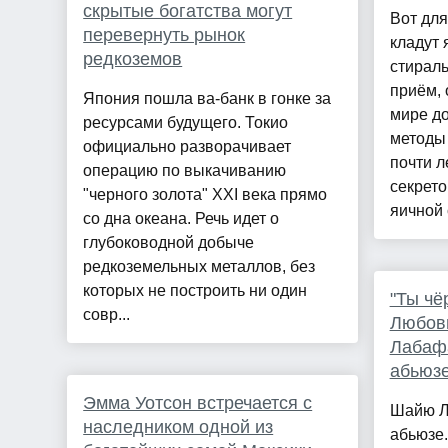
скрытые богатства могут
Вот для
перевернуть рынок
кладут 
редкоземов
стирал
приём, 
Япония пошла ва-банк в гонке за
мире д
ресурсами будущего. Токио
методы 
официально разворачивает
почти л
операцию по выкачиванию
секрето
"черного золота" XXI века прямо
яичной 
со дна океана. Речь идет о
глубоководной добыче
редкоземельных металлов, без
которых не построить ни один
"Ты чё
совр...
Любов
Лабафа
абьюзе
Эмма Уотсон встречается с
Шайю Л
наследником одной из
абьюзе.