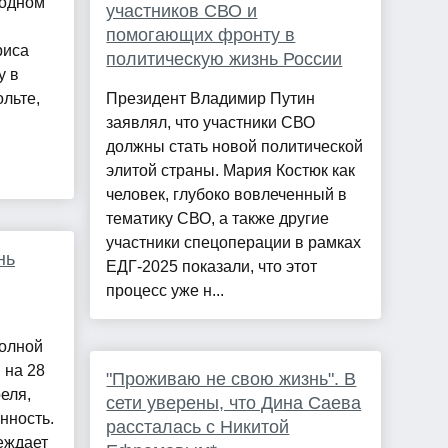
родном
участников СВО и
помогающих фронту в
риса
политическую жизнь России
у в
ольте,
Президент Владимир Путин
заявлял, что участники СВО
должны стать новой политической
элитой страны. Мария Костюк как
человек, глубоко вовлеченный в
тематику СВО, а также другие
участники спецоперации в рамках
нь
ЕДГ-2025 показали, что этот
процесс уже н...
полной
 на 28
"Проживаю не свою жизнь". В
реля,
сети уверены, что Дина Саева
нность.
рассталась с Никитой
еждает