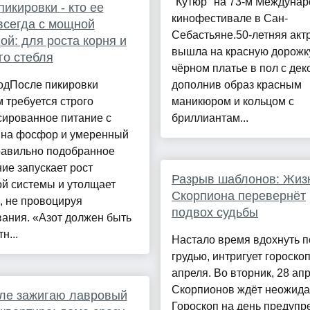
"Кутюр" на 73-м Междуна
пикировки - кто ее
кинофестивале в Сан-
 всегда с мощной
Себастьяне.50-летняя акт
ой: для роста корня и
вышла на красную дорожк
го стебля
чёрном платье в пол с дек
одПосле пикировки
дополнив образ красным
 требуется строго
маникюром и кольцом с
сированное питание с
бриллиантам...
 на фосфор и умеренный
равильно подобранное
ие запускает рост
Разрыв шаблонов: Жиз
й системы и утолщает
Скорпиона перевернёт
, не провоцируя
подвох судьбы
ания. «Азот должен быть
н...
Настало время вдохнуть 
грудью, интригует гороскоп
апреля. Во вторник, 28 ап
Скорпионов ждёт неожида
ле зажигаю лавровый
Гороскоп на день предупр