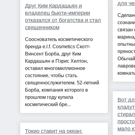
для че
Друг Ким Кардашьян и
владелец бьюти-империи
Сделано
отказался от богатства и стал
сознан
священником
связан 
марина
Сооснователь косметического
опытные
бренда e.l.f. Cosmetics Скотт-
пряност
Винсент Борба, друг Ким
Обычай
Кардашьян и Пэрис Хилтон,
лавровы
оставил многомиллионное
комнаты
состояние, чтобы стать
священнослужителем. 52-летний
Борба, компания которого в
прошлом году купила
Вот дл
косметический бре...
кладут
стира
просто
мало к
Токио ставит на океан: