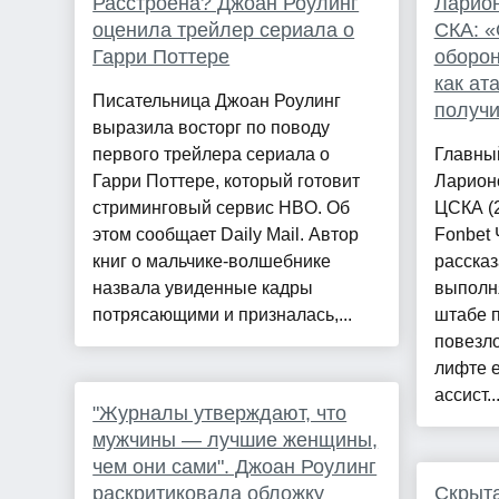
Расстроена? Джоан Роулинг
Ларион
оценила трейлер сериала о
СКА: «
Гарри Поттере
оборон
как ат
Писательница Джоан Роулинг
получи
выразила восторг по поводу
первого трейлера сериала о
Главны
Гарри Поттере, который готовит
Ларион
стриминговый сервис HBO. Об
ЦСКА (2
этом сообщает Daily Mail. Автор
Fonbet
книг о мальчике-волшебнике
рассказ
назвала увиденные кадры
выполн
потрясающими и призналась,...
штабе п
повезло
лифте 
ассист..
"Журналы утверждают, что
мужчины — лучшие женщины,
чем они сами". Джоан Роулинг
раскритиковала обложку
Скрыт