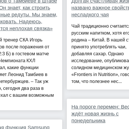
ов о Тамбиеве в штабе
Долгая счастливая жиз
Он знает, как строить
названо важное свойст
ные редуты. Мы знаем,
несладкого чая
аковать. Надеюсь,
Чай традиционно считаетс
тся неплохая связка»
русским напитком, хотя ег
й тренер СКА Игорь
родина – Китай. В нашей 
ов после поражения от
принято употреблять чаи,
:3 Б) в гостевом матче
добавляя сахар. Однако
 Чемпионата КХЛ
исследование, опубликова
ал, какие функции
солидном медицинском ж
яет Леонид Тамбиев в
«Frontiers in Nutrition», гов
етербуржцев. – Так уж
том, что полезнее нес...
, сегодня два раза в
ехал с вашим возможным
.
На пороге перемен: Ве
ждёт новая жизнь с
понедельника
ая функция Samsung