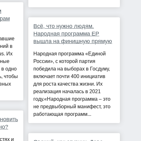
м
трам
Всё, что нужно людям.
Народная программа ЕР
вавшие
вышла на финишную прямую
ний в
s. Их
Народная программа «Единой
еные
России», с которой партия
 в одно
победила на выборах в Госдуму,
ь, чтобы
включает почти 400 инициатив
ивных
для роста качества жизни. Их
реализация началась в 2021
году.«Народная программа – это
не предвыборный манифест, это
работающая программ...
новить
но?
стях и