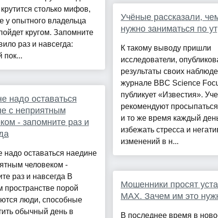
 крутится столько мифов,
Учёные рассказали, че
е у опытного владельца
нужно заниматься по у
пойдет кругом. Запомните
вило раз и навсегда:
К такому выводу пришли
 пок...
исследователи, опублико
результаты своих наблюде
журнале BBC Science Focu
публикует «Известия». Уч
не надо оставаться
рекомендуют просыпаться
е с неприятным
и то же время каждый ден
ком - запомните раз и
избежать стресса и негат
да
изменений в н...
е надо оставаться наедине
ятным человеком -
те раз и навсегда В
Мошенники просят уста
м пространстве порой
MAX. Зачем им это нуж
аются люди, способные
тить обычный день в
В последнее время в ново