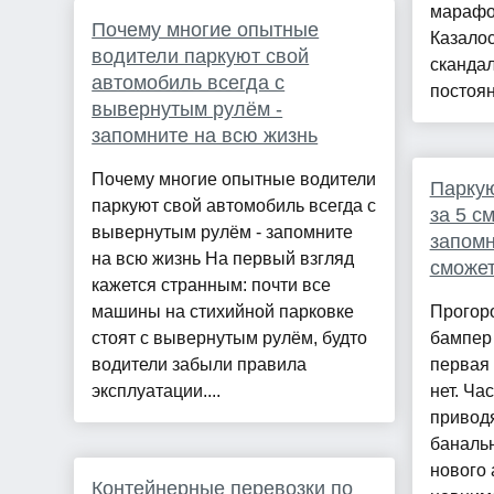
марафо
Почему многие опытные
Казалос
водители паркуют свой
скандал
автомобиль всегда с
постоян
вывернутым рулём -
запомните на всю жизнь
Почему многие опытные водители
Паркую
паркуют свой автомобиль всегда с
за 5 с
вывернутым рулём - запомните
запомн
на всю жизнь На первый взгляд
сможе
кажется странным: почти все
машины на стихийной парковке
Прогор
стоят с вывернутым рулём, будто
бампер
водители забыли правила
первая
эксплуатации....
нет. Ча
приводя
баналь
нового 
Контейнерные перевозки по