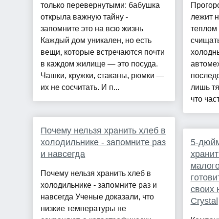
только перевернутыми: бабушка
Прогоро
открыла важную тайну -
лежит н
запомните это на всю жизнь
теплом 
Каждый дом уникален, но есть
счищать
вещи, которые встречаются почти
холодн
в каждом жилище — это посуда.
автоме
Чашки, кружки, стаканы, рюмки —
последс
их не сосчитать. И п...
лишь т
что част
Почему нельзя хранить хлеб в
холодильнике - запомните раз
5-дюйм
и навсегда
хранит
малого
Почему нельзя хранить хлеб в
готови
холодильнике - запомните раз и
своих 
навсегда Ученые доказали, что
Crystal
низкие температуры не