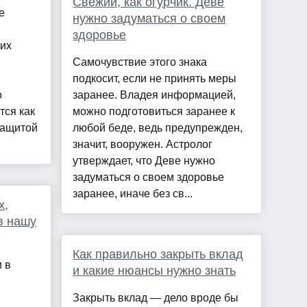
Свежий, как огурчик. Деве
е
нужно задуматься о своем
здоровье
оих
Самочувствие этого знака
подкосит, если не принять меры
о
заранее. Владея информацией,
тся как
можно подготовиться заранее к
защитой
любой беде, ведь предупрежден,
значит, вооружен. Астролог
утверждает, что Деве нужно
задуматься о своем здоровье
заранее, иначе без св...
х,
в нашу
Как правильно закрыть вклад
 в
и какие нюансы нужно знать
Закрыть вклад — дело вроде бы