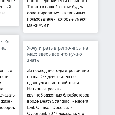
ражение
важно периодически ее чистить.
ченный
Так что в нашей статье будем
аза,
ориентироваться на типичных
пользователей, которые умеют
максимум п...
е. Как
 на
Хочу играть в ретро-игры на
Mac: здесь все что нужно
знать
денные
За последние годы игровой мир
ности
на macOS действительно
ля
сдвинулся с мертвой точки.
те,
Нативные релизы
дсказать
крупнобюджетных блокбастеров
в жизни
вроде Death Stranding, Resident
аоборот,
Evil, Crimson Desert или
Cyberpunk 2077 доказали, что