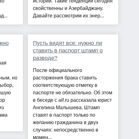
во
истории. Такие тенденции сегодня
свойственны и Азербайджану.
д...
Давайте рассмотрим их энер...
ужно
Пусть видят все: нужно ли
ставить в паспорт штамп о
разводе?
шая
После официального
ным, но
расторжения брака ставить
выбор,
соответствующую отметку в
ейшую
паспорте не обязательно. Об этом
ор
в беседе с aif.ru рассказала юрист
из
Ангелина Малышева. Штамп
ама
ставят в паспорт только по
желанию гражданина в двух
случаях: непосредственно в
момен...