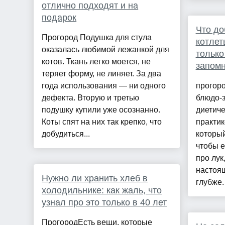
отлично подходят и на
подарок
Что до
Прогород Подушка для стула
котлет
оказалась любимой лежанкой для
только
котов. Ткань легко моется, не
запомн
теряет форму, не линяет. За два
года использования — ни одного
прогоро
дефекта. Вторую и третью
блюдо-з
подушку купили уже осознанно.
диетиче
Коты спят на них так крепко, что
практик
добудиться...
который
чтобы е
про лук
настоя
Нужно ли хранить хлеб в
глубже.
холодильнике: как жаль, что
узнал про это только в 40 лет
ПрогородЕсть вещи, которые