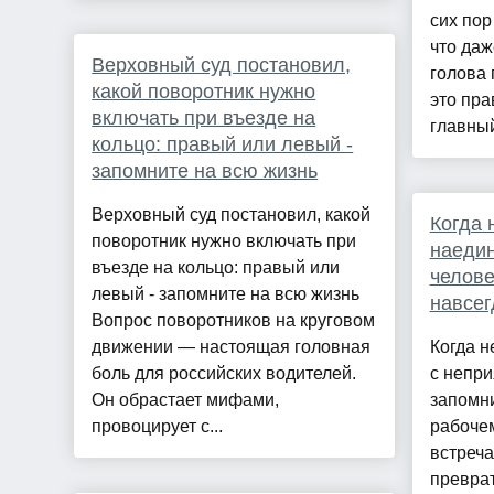
сих пор
что даж
Верховный суд постановил,
голова 
какой поворотник нужно
это пра
включать при въезде на
главный
кольцо: правый или левый -
запомните на всю жизнь
Верховный суд постановил, какой
Когда 
поворотник нужно включать при
наедин
въезде на кольцо: правый или
челове
левый - запомните на всю жизнь
навсег
Вопрос поворотников на круговом
движении — настоящая головная
Когда н
боль для российских водителей.
с непри
Он обрастает мифами,
запомни
провоцирует с...
рабоче
встреч
превра