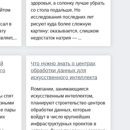
здоровья, а солонку лучше убрать
айтом
со стола подальше. Но
исследования последних лет
сал в
рисуют куда более сложную
ату
картину: оказывается, слишком
ляет,...
недостаток натрия — ...
ий
Что нужно знать о центрах
его
обработки данных для
искусственного интеллекта
Rомпании, занимающиеся
ы спят
искусственным интеллектом,
азными
планируют строительство центров
ые пары
обработки данных, которые
них
войдут в число крупнейших
инфраструктурных проектов в