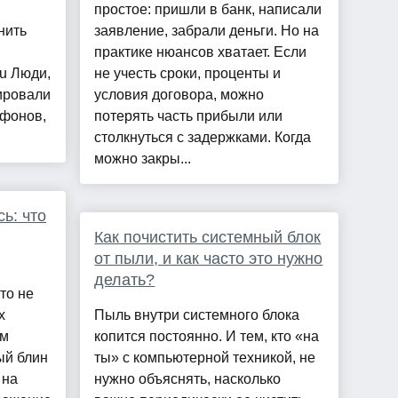
простое: пришли в банк, написали
нить
заявление, забрали деньги. Но на
практике нюансов хватает. Если
ru Люди,
не учесть сроки, проценты и
ировали
условия договора, можно
тфонов,
потерять часть прибыли или
столкнуться с задержками. Когда
можно закры...
ь: что
Как почистить системный блок
от пыли, и как часто это нужно
делать?
то не
х
Пыль внутри системного блока
ом
копится постоянно. И тем, кто «на
ый блин
ты» с компьютерной техникой, не
 на
нужно объяснять, насколько