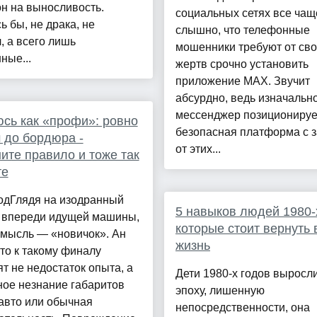
н на выносливость.
социальных сетях все чащ
ь бы, не драка, не
слышно, что телефонные
, а всего лишь
мошенники требуют от св
ные...
жертв срочно установить
приложение MAX. Звучит
абсурдно, ведь изначальн
мессенджер позиционируе
сь как «профи»: ровно
безопасная платформа с 
м до бордюра -
от этих...
ите правило и тоже так
те
одГлядя на изодранный
5 навыков людей 1980-
 впереди идущей машины,
которые стоит вернуть 
 мысль — «новичок». Ан
жизнь
сто к такому финалу
т не недостаток опыта, а
Дети 1980-х годов выросли
ное незнание габаритов
эпоху, лишенную
авто или обычная
непосредственности, она