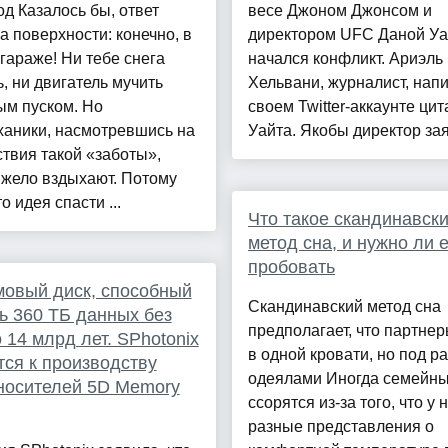
д Казалось бы, ответ
весе Джоном Джонсом и
а поверхности: конечно, в
директором UFC Даной У
гараже! Ни тебе снега
начался конфликт. Ариэль
, ни двигатель мучить
Хельвани, журналист, напи
ым пуском. Но
своем Twitter-аккаунте цит
ханики, насмотревшись на
Уайта. Якобы директор заяв
твия такой «заботы»,
яжело вздыхают. Потому
о идея спасти ...
Что такое скандинавск
метод сна, и нужно ли 
пробовать
овый диск, способный
Скандинавский метод сна
ь 360 ТБ данных без
предполагает, что партнер
 14 млрд лет. SPhotonix
в одной кровати, но под р
тся к производству
одеялами Иногда семейн
носителей 5D Memory
ссорятся из-за того, что у 
разные представления о