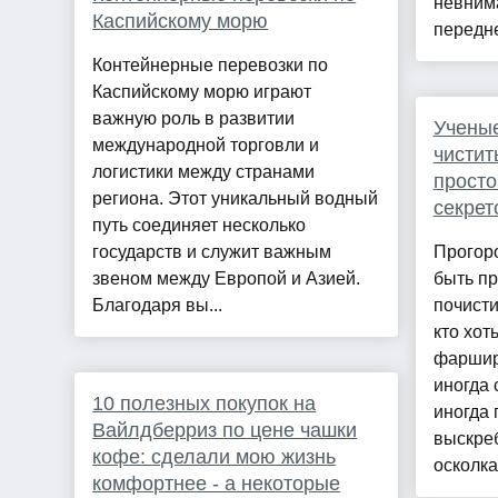
невним
Каспийскому морю
передне
Контейнерные перевозки по
Каспийскому морю играют
важную роль в развитии
Ученые
международной торговли и
чистит
логистики между странами
просто
региона. Этот уникальный водный
секрет
путь соединяет несколько
государств и служит важным
Прогоро
звеном между Европой и Азией.
быть пр
Благодаря вы...
почисти
кто хот
фаршир
иногда 
10 полезных покупок на
иногда 
Вайлдберриз по цене чашки
выскреб
кофе: сделали мою жизнь
осколка
комфортнее - а некоторые