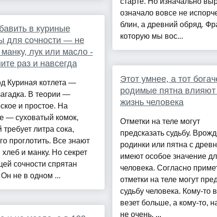
старте. Но изначально вы
означало вовсе не испор
блин, а древний обряд. Фр
бавить в куриные
которую мы вос...
ы для сочности — не
 манку, лук или масло -
ите раз и навсегда
Этот умнее, а тот богач
д Куриная котлета —
родимые пятна влияют
агадка. В теории —
жизнь человека
ское и простое. На
е — суховатый комок,
Отметки на теле могут
 требует литра сока,
предсказать судьбу. Врож
го проглотить. Все знают
родинки или пятна с древ
, хлеб и манку. Но секрет
имеют особое значение д
щей сочности спрятан
человека. Согласно приме
 Он не в одном ...
отметки на теле могут пре
судьбу человека. Кому-то 
везет больше, а кому-то, н
не очень. ...