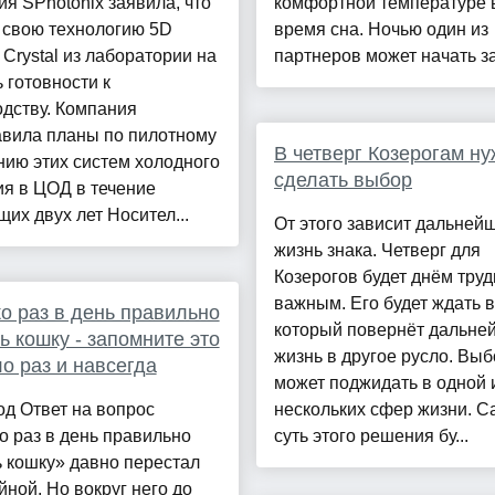
я SPhotonix заявила, что
комфортной температуре 
 свою технологию 5D
время сна. Ночью один из
Crystal из лаборатории на
партнеров может начать за
 готовности к
дству. Компания
авила планы по пилотному
В четверг Козерогам н
ию этих систем холодного
сделать выбор
я в ЦОД в течение
их двух лет Носител...
От этого зависит дальней
жизнь знака. Четверг для
Козерогов будет днём труд
важным. Его будет ждать 
о раз в день правильно
который повернёт дальн
ь кошку - запомните это
жизнь в другое русло. Выб
о раз и навсегда
может поджидать в одной 
д Ответ на вопрос
нескольких сфер жизни. С
о раз в день правильно
суть этого решения бу...
 кошку» давно перестал
йной. Но вокруг него до