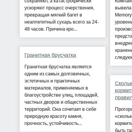
сохраняют, а катастрофически
Компани
ускоряют процесс очерствения,
вывела
превращая мягкий багет в
Memory 
неаппетитный сухарь всего за 24-
уровень
48 часов. Причина кро...
произво
предст
внедрен
хранени
Гранитная брусчатка
следующ
Гранитная брусчатка является
одним из самых долговечных,
эстетичных и практичных
Скольк
материалов, применяемых в
кормит
благоустройстве улиц, площадей,
правил
частных дворов и общественных
территорий. Она сочетает в себе
Прогоро
природную красоту камня,
«скольк
прочность, устойчивость...
кормить
быть та