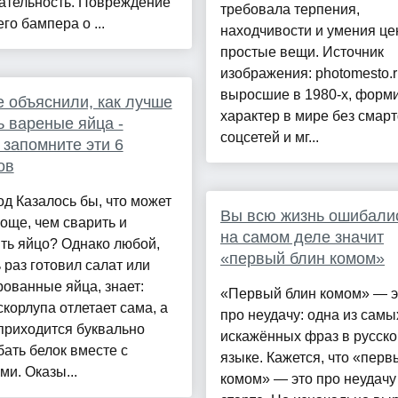
ательность. Повреждение
требовала терпения,
го бампера о ...
находчивости и умения це
простые вещи. Источник
изображения: photomesto.
выросшие в 1980-х, форм
 объяснили, как лучше
характер в мире без смар
ь вареные яйца -
соцсетей и мг...
 запомните эти 6
ов
д Казалось бы, что может
Вы всю жизнь ошибалис
още, чем сварить и
на самом деле значит
ть яйцо? Однако любой,
«первый блин комом»
ь раз готовил салат или
ованные яйца, знает:
«Первый блин комом» — э
скорлупа отлетает сама, а
про неудачу: одна из самы
приходится буквально
искажённых фраз в русск
ать белок вместе с
языке. Кажется, что «перв
ми. Оказы...
комом» — это про неудачу