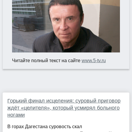
Читайте полный текст на сайте
www.5-tv.ru
Горький финал исцеления: суровый приговор
ждёт «целителя», который усмирял больного
ногами
В горах Дагестана суровость скал