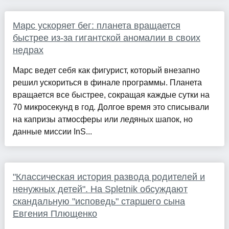
Марс ускоряет бег: планета вращается
быстрее из-за гигантской аномалии в своих
недрах
Марс ведет себя как фигурист, который внезапно
решил ускориться в финале программы. Планета
вращается все быстрее, сокращая каждые сутки на
70 микросекунд в год. Долгое время это списывали
на капризы атмосферы или ледяных шапок, но
данные миссии InS...
"Классическая история развода родителей и
ненужных детей". На Spletnik обсуждают
скандальную "исповедь" старшего сына
Евгения Плющенко