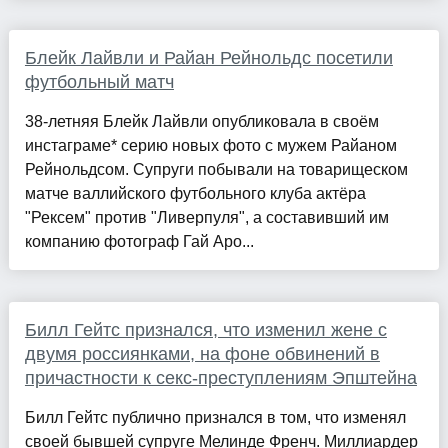
Блейк Лайвли и Райан Рейнольдс посетили
футбольный матч
38-летняя Блейк Лайвли опубликовала в своём
инстаграме* серию новых фото с мужем Райаном
Рейнольдсом. Супруги побывали на товарищеском
матче валлийского футбольного клуба актёра
"Рексем" против "Ливерпуля", а составивший им
компанию фотограф Гай Аро...
Билл Гейтс признался, что изменил жене с
двумя россиянками, на фоне обвинений в
причастности к секс-преступлениям Эпштейна
Билл Гейтс публично признался в том, что изменял
своей бывшей супруге Мелинде Френч. Миллиардер