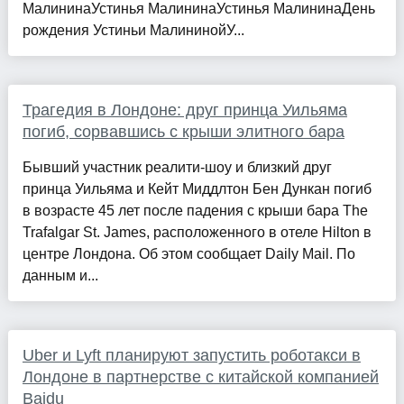
МалининаУстинья МалининаУстинья МалининаДень
рождения Устиньи МалининойУ...
Трагедия в Лондоне: друг принца Уильяма
погиб, сорвавшись с крыши элитного бара
Бывший участник реалити-шоу и близкий друг
принца Уильяма и Кейт Миддлтон Бен Дункан погиб
в возрасте 45 лет после падения с крыши бара The
Trafalgar St. James, расположенного в отеле Hilton в
центре Лондона. Об этом сообщает Daily Mail. По
данным и...
Uber и Lyft планируют запустить роботакси в
Лондоне в партнерстве с китайской компанией
Baidu