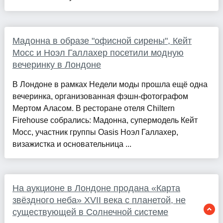
Мадонна в образе "офисной сирены", Кейт
Мосс и Ноэл Галлахер посетили модную
вечеринку в Лондоне
В Лондоне в рамках Недели моды прошла ещё одна
вечеринка, организованная фэшн-фотографом
Мертом Аласом. В ресторане отеля Chiltern
Firehouse собрались: Мадонна, супермодель Кейт
Мосс, участник группы Oasis Ноэл Галлахер,
визажистка и основательница ...
На аукционе в Лондоне продана «Карта
звёздного неба» XVII века с планетой, не
существующей в Солнечной системе